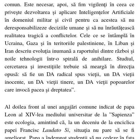
comun. Este necesar, apoi, să fim vigilenți în ceea ce
privește dezvoltarea și aplicare Inteligențelor Artificiale
în domeniul militar și civil pentru ca acestea să nu
deresponsabilizeze deciziile umane și să nu înrăutățească
realitatea tragică a conflictelor. Cele ce se întâmplă în
Ucraina, Gaza și în teritoriile palestiniene, în Liban și
Iran descriu evoluția inumană a raportului dintre război și
noile tehnologii într-o spirală de anihilare. Studiul,
cercetarea și investițiile trebuie să meargă în direcția
opusă: să fie un DA radical spus vieții, un DA vieții
inocente, un DA vieții tinere, un DA vieții popoarelor
care invocă pacea și dreptatea”.
Al doilea front al unei angajări comune indicat de papa
Leon al XIV-lea mediului universitar de la ”Sapienza”
este ecologia, amintind că, la un deceniu de la enciclica
papei Francisc
Laudato Si
, situația nu pare să se fi
ameliorat. Papa a îndemnat studenții să nu cedeze în fața