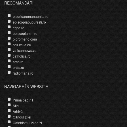
RECOMANDĂRI
bisericaromanaunita.ro
episcopiabucuresti.ro
egco.ro
episcopiamm.ro
pioromeno.com
bru-italia.eu
vaticannews.va
catholica.ro
arcb.ro
ercis.ro
radiomaria.ro
NAVIGARE ÎN WEBSITE
Prima pagină
Știri
Arhivă
Gândul zilei
Catehismul zi de zi