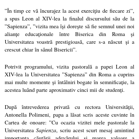
”În timp ce vă încurajez la acest exercițiu de fiecare zi”,
a spus Leon al XIV-lea la finalul discursului său de la
”Sapienza”, ”vizita mea își dorește să fie semnul unei noi
alianțe educaționale între Biserica din Roma și
Universitatea voastră prestigioasă, care s-a născut și a
crescut chiar în sânul Bisericii”.
Potrivit programului, vizita pastorală a papei Leon al
XIV-lea la Universitatea ”Sapienza” din Roma
a cuprins
mai multe momente și întâlniri bogate în semnificație, la
acestea luând parte aproximativ cinci mii de studenți.
După întrevederea privată cu rectora Universității,
Antonella Polimeni, papa a lăsat scris aceste cuvinte în
Cartea de onoare: ”Cu ocazia vizitei mele pastorale la
Universitatea
Sapienza
, scriu acest scurt mesaj amintind
importanța căutării adevărului și marea valoare a