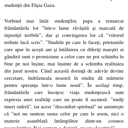
studenții din Fâșia Gaza.
Vorbind mai întâi studenților, papa a remarcat
frământările lor ”într-o lume răvășită și marcată de
injustiții teribile”, dar și convingerea lor că ”viitorul
trebuie încă scris”. ”Studiile pe care le faceți, prieteniile
care apar în acești ani și întâlnirea cu diferiți maeștri ai
gândirii sunt o promisiune a celor care ne pot schimba în
bine pe noi înșine, mai înainte de a schimba realitatea
din jurul nostru. Când această dorință de adevăr devine
cercetare, îndrăzneala noastră în studiu dă mărturie
pentru speranța într-o lume nouă”. În același timp,
frământările care însoțesc viața studențească sunt
expresia unei realități care nu poate fi ascunsă: ”mulți
tineri suferă”, iar acest ”disconfort spiritual” ne amintește
că ”noi nu suntem suma celor pe care le avem, nici o
materie asamblată întâmplător dintr-un cosmos
necuvântător. Noi suntem o dorință, nu un algoritm!”.