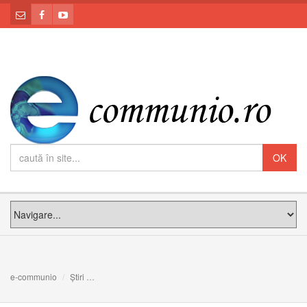
e-communio
Știri
Leon XIV, la Universitatea ”Sapienza” din Roma: Omul es