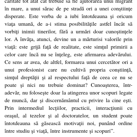
caritate tot atât cât trebuie să fie ajutorarea unui migrant
în mare, a unui sărac de pe stradă ori a unei conștiințe
disperate. Este vorba de a iubi întotdeauna și oricum
viața umană, de a-i stima posibilitățile astfel încât să
vorbiți inimii tinerilor, fără a urmări doar cunoștințele
lor. A învăța, atunci, devine un a mărturisi valorile prin
viață: este grijă față de realitate, este simțul primirii a
celor care încă nu se înțeleg, este afirmarea adevărului.
Ce sens ar avea, de altfel, formarea unui cercetător ori a
unui profesionist care nu cultivă propria conștiință,
simțul dreptății și al respectului față de ceea ce nu se
poate și nici nu trebuie dominat? Cunoașterea, într-
adevăr, nu folosește doar la atingerea unor scopuri legate
de muncă, dar și discernământul cu privire la cine ești.
Prin intermediul lecțiilor, practicii, interacțiunii cu
orașul, al tezelor și al doctoratelor, un student poate
întotdeauna să găsească motivații noi, punând ordine
între studiu și viață, între instrumente și scopuri”.