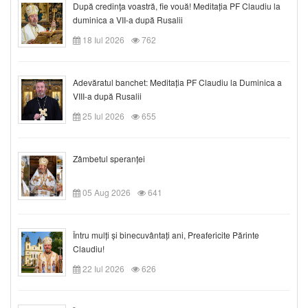
După credinţa voastră, fie vouă! Meditația PF Claudiu la
duminica a VII-a după Rusalii
18 Iul 2026
762
Adevăratul banchet: Meditația PF Claudiu la Duminica a
VIII-a după Rusalii
25 Iul 2026
655
Zâmbetul speranței
05 Aug 2026
641
Întru mulți și binecuvântați ani, Preafericite Părinte
Claudiu!
22 Iul 2026
626