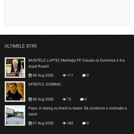
ULTIMELE ȘTIRI
MUNTELE LUPTEI: Meditația PF Claudiu la Duminica a X-a
după Rusalii
08 Aug 2026
111
0
SFÂNTUL DOMINIC
08 Aug 2026
72
0
Papa, în dialog cu tinerii la Assisi: Să construim o civilizație a
iubirii
07 Aug 2026
182
0