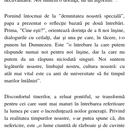
Pornind întocmai de la ”demnitatea noastră specială”,
papa a prezentat o reflecție bazată pe două întrebări.
Prima, ”Cine ești?”, orientează dorința de a fi noi înșine,
dialogurile cu ceilalți, dar și una pe care, în tăcere, i-o
punem lui Dumnezeu. Este ”o întrebare la care putem
răspunde numai noi pentru noi înșine, dar la care nu
putem da un răspuns niciodată singuri. Noi suntem
legăturile noastre, limbajul nostru, cultura noastră: cu
atât mai vital este ca anii de universitate să fie timpul
marilor întâlniri”.
Disconfortul tinerilor, a reluat pontiful, se transformă
pentru cei care sunt mai maturi în întrebarea referitoare
la lumea pe care o încredințează noilor generații. Privind
la realitatea timpurilor noastre, s-ar putea spune că, din
nefericire, este „o lume ciuntită de războaie și de cuvinte