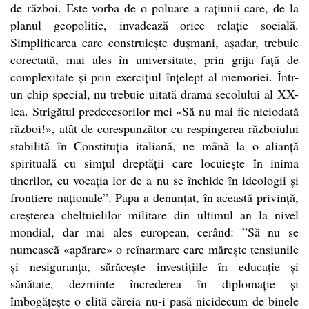
de război. Este vorba de o poluare a rațiunii care, de la
planul geopolitic, invadează orice relație socială.
Simplificarea care construiește dușmani, așadar, trebuie
corectată, mai ales în universitate, prin grija față de
complexitate și prin exercițiul înțelept al memoriei. Într-
un chip special, nu trebuie uitată drama secolului al XX-
lea. Strigătul predecesorilor mei «Să nu mai fie niciodată
război!», atât de corespunzător cu respingerea războiului
stabilită în Constituția italiană, ne mână la o alianță
spirituală cu simțul dreptății care locuiește în inima
tinerilor, cu vocația lor de a nu se închide în ideologii și
frontiere naționale”. Papa a denunțat, în această privință,
creșterea cheltuielilor militare din ultimul an la nivel
mondial, dar mai ales european, cerând: ”Să nu se
numească «apărare» o reînarmare care mărește tensiunile
și nesiguranța, sărăcește investițiile în educație și
sănătate, dezminte încrederea în diplomație și
îmbogățește o elită căreia nu-i pasă nicidecum de binele