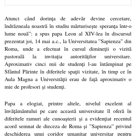
Atunci când dorința de adevăr devine cercetare,
îndrăzneala noastră în studiu mărturisește speranța într-o
lume nouă”: a spus papa Leon al XIV-lea în discursul
prezentat joi, 14 mai a.c., la Universitatea ”Sapienza” din
Roma, unde a efectuat în cursul dimineții o vizită
pastorală la invitația autorităților universitare.
Aproximativ cinci mii de studenți l-au întâmpinat pe
Sfântul Părinte în diferitele spații vizitate, în timp ce în
Aula Magna a Universității erau de față aproximativ o
mie de profesori și studenți.
Papa a elogiat, printre altele, nivelul excelent al
învățământului pe care această universitate îl oferă în
diferitele ramuri ale cunoașterii și a evidențiat recentul
acord semnat de dieceza de Roma și ”Sapienza” privind
deschiderea unui coridor umanitar universitar pentru