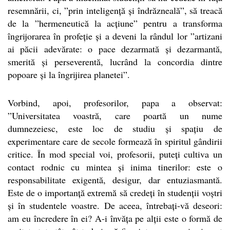
resemnării, ci, ”prin inteligență și îndrăzneală”, să treacă
de la ”hermeneutică la acțiune” pentru a transforma
îngrijorarea în profeție și a deveni la rândul lor ”artizani
ai păcii adevărate: o pace dezarmată și dezarmantă,
smerită și perseverentă, lucrând la concordia dintre
popoare și la îngrijirea planetei”.
Vorbind, apoi, profesorilor, papa a observat:
”Universitatea voastră, care poartă un nume
dumnezeiesc, este loc de studiu și spațiu de
experimentare care de secole formează în spiritul gândirii
critice. În mod special voi, profesorii, puteți cultiva un
contact rodnic cu mintea și inima tinerilor: este o
responsabilitate exigentă, desigur, dar entuziasmantă.
Este de o importanță extremă să credeți în studenții voștri
și în studentele voastre. De aceea, întrebați-vă deseori:
am eu încredere în ei? A-i învăța pe alții este o formă de