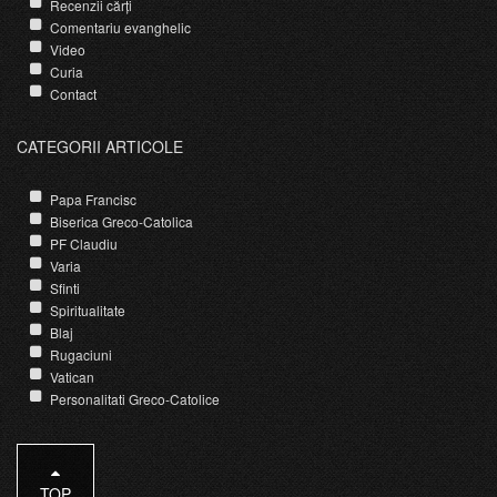
Recenzii cărți
Comentariu evanghelic
Video
Curia
Contact
CATEGORII ARTICOLE
Papa Francisc
Biserica Greco-Catolica
PF Claudiu
Varia
Sfinti
Spiritualitate
Blaj
Rugaciuni
Vatican
Personalitati Greco-Catolice
TOP