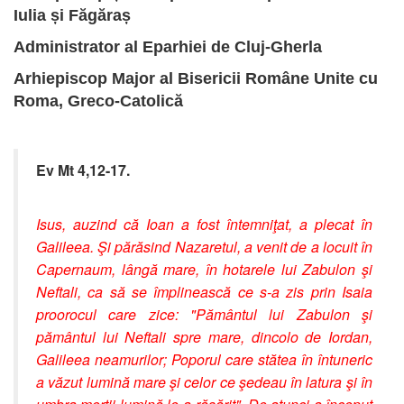
Iulia și Făgăraș
Administrator al Eparhiei de Cluj-Gherla
Arhiepiscop Major al Bisericii Române Unite cu
Roma, Greco-Catolică
Ev Mt 4,12-17.
Isus, auzind că Ioan a fost întemniţat, a plecat în
Galileea. Şi părăsind Nazaretul, a venit de a locuit în
Capernaum, lângă mare, în hotarele lui Zabulon şi
Neftali, ca să se împlinească ce s-a zis prin Isaia
proorocul care zice: "Pământul lui Zabulon şi
pământul lui Neftali spre mare, dincolo de Iordan,
Galileea neamurilor; Poporul care stătea în întuneric
a văzut lumină mare şi celor ce şedeau în latura şi în