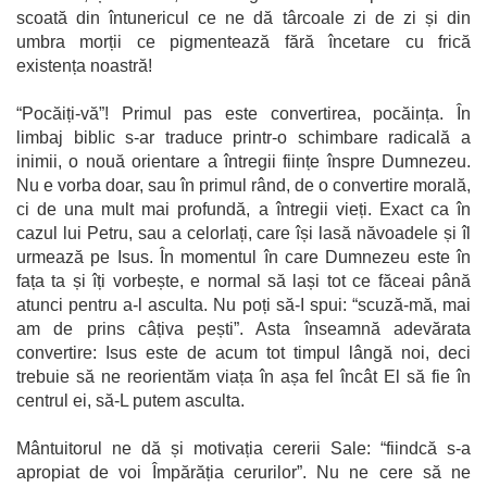
scoată din întunericul ce ne dă târcoale zi de zi și din
umbra morții ce pigmentează fără încetare cu frică
existența noastră!
“Pocăiți-vă”! Primul pas este convertirea, pocăința. În
limbaj biblic s-ar traduce printr-o schimbare radicală a
inimii, o nouă orientare a întregii ființe înspre Dumnezeu.
Nu e vorba doar, sau în primul rând, de o convertire morală,
ci de una mult mai profundă, a întregii vieți. Exact ca în
cazul lui Petru, sau a celorlați, care își lasă năvoadele și îl
urmează pe Isus. În momentul în care Dumnezeu este în
fața ta și îți vorbește, e normal să lași tot ce făceai până
atunci pentru a-l asculta. Nu poți să-I spui: “scuză-mă, mai
am de prins câțiva pești”. Asta înseamnă adevărata
convertire: Isus este de acum tot timpul lângă noi, deci
trebuie să ne reorientăm viața în așa fel încât El să fie în
centrul ei, să-L putem asculta.
Mântuitorul ne dă și motivația cererii Sale: “fiindcă s-a
apropiat de voi Împărăția cerurilor”. Nu ne cere să ne