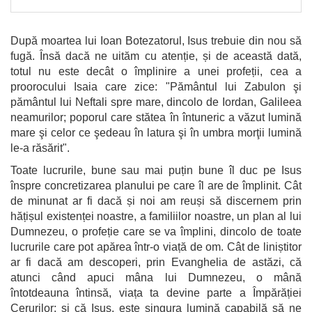
După moartea lui Ioan Botezatorul, Isus trebuie din nou să
fugă. Însă dacă ne uităm cu atenție, și de această dată,
totul nu este decât o împlinire a unei profeții, cea a
proorocului Isaia care zice: "Pământul lui Zabulon şi
pământul lui Neftali spre mare, dincolo de Iordan, Galileea
neamurilor; poporul care stătea în întuneric a văzut lumină
mare şi celor ce şedeau în latura şi în umbra morţii lumină
le-a răsărit".
Toate lucrurile, bune sau mai puțin bune îl duc pe Isus
înspre concretizarea planului pe care îl are de împlinit. Cât
de minunat ar fi dacă și noi am reuși să discernem prin
hățișul existenței noastre, a familiilor noastre, un plan al lui
Dumnezeu, o profeție care se va împlini, dincolo de toate
lucrurile care pot apărea într-o viață de om. Cât de liniștitor
ar fi dacă am descoperi, prin Evanghelia de astăzi, că
atunci când apuci mâna lui Dumnezeu, o mână
întotdeauna întinsă, viața ta devine parte a Împărăției
Cerurilor; și că Isus, este singura lumină capabilă să ne