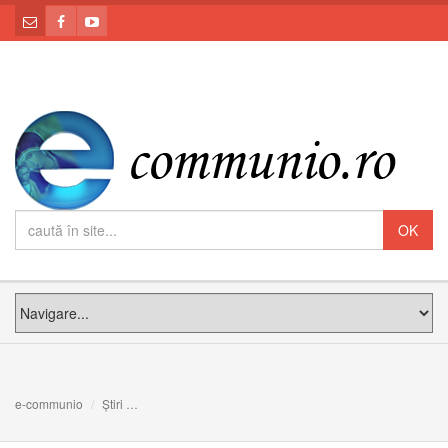
e-communio
Știri
Galileea sufletului nostru: Meditația PF Claudiu la Dum