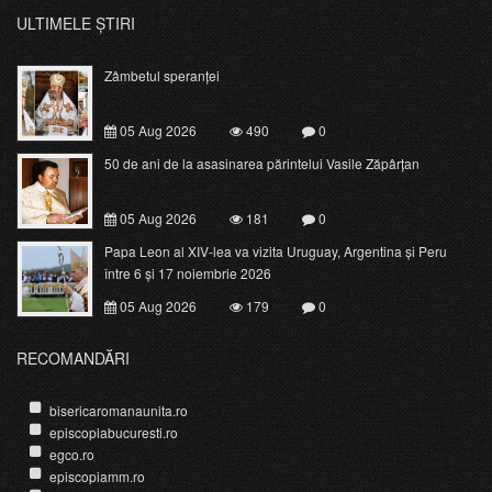
ULTIMELE ȘTIRI
Zâmbetul speranței
05 Aug 2026
490
0
50 de ani de la asasinarea părintelui Vasile Zăpârțan
05 Aug 2026
181
0
Papa Leon al XIV-lea va vizita Uruguay, Argentina și Peru
între 6 și 17 noiembrie 2026
05 Aug 2026
179
0
RECOMANDĂRI
bisericaromanaunita.ro
episcopiabucuresti.ro
egco.ro
episcopiamm.ro