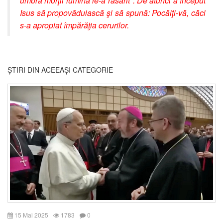
umbra morţii lumină le-a răsărit". De atunci a început
Isus să propovăduiască şi să spună: Pocăiţi-vă, căci
s-a apropiat împărăţia cerurilor.
ȘTIRI DIN ACEEAȘI CATEGORIE
15 Mai 2025
1783
0