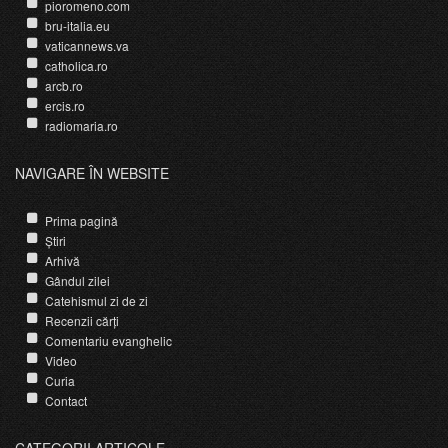
pioromeno.com
bru-italia.eu
vaticannews.va
catholica.ro
arcb.ro
ercis.ro
radiomaria.ro
NAVIGARE ÎN WEBSITE
Prima pagină
Știri
Arhivă
Gândul zilei
Catehismul zi de zi
Recenzii cărți
Comentariu evanghelic
Video
Curia
Contact
CATEGORII ARTICOLE