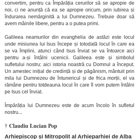
convertim, pentru ca
Împărăția cerurilor să se apropie de
noi, ci ne anunță că ea se apropie oricum, prin iubirea și
îndurarea nemărginită a lui Dumnezeu. Trebuie doar să
avem mâinile libere, pentru a o putea primi.
Galileea neamurilor din evanghelia de astăzi este locul
unde misiunea lui Isus începe și totodată locul în care ea
se va împlini, atunci când Isus înviat se va întoarce aici
pentru a-și întâlni ucenicii. Galileea este și simbolul
sufletului nostru: aici istoria noastră cu Domnul a început.
Un amestec inițial de credință și de păgânism, mântuit prin
mila lui Dumnezeu de întunericul și de frica morții, el va
rămâne pentru totdeauna locul în care îl vom putem întâlni
pe Isus cel înviat.
Împărăția lui Dumnezeu este de acum încolo în sufletul
nostru...
† Claudiu Lucian Pop
Arhiepiscop și Mitropolit al Arhieparhiei de Alba