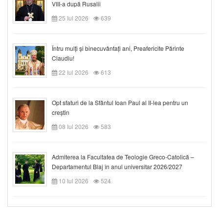
VIII-a după Rusalii
25 Iul 2026
639
Întru mulți și binecuvântați ani, Preafericite Părinte
Claudiu!
22 Iul 2026
613
Opt sfaturi de la Sfântul Ioan Paul al II-lea pentru un
creștin
08 Iul 2026
583
Admiterea la Facultatea de Teologie Greco-Catolică –
Departamentul Blaj în anul universitar 2026/2027
10 Iul 2026
524