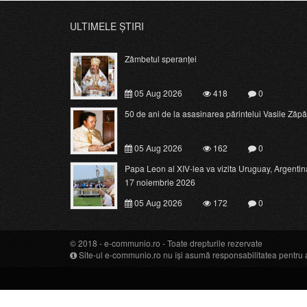
ULTIMELE ȘTIRI
Zâmbetul speranței
05 Aug 2026
418
0
50 de ani de la asasinarea părintelui Vasile Zăpâ
05 Aug 2026
162
0
Papa Leon al XIV-lea va vizita Uruguay, Argentina 
17 noiembrie 2026
05 Aug 2026
172
0
© 2018 -
e-communio.ro
- Toate drepturile rezervate
Site-ul e-communio.ro nu își asumă responsabilitatea pentru art