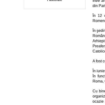
Între a
din Pari
În 12 
Romeno
În şedi
Române
Arhiep
Preafer
Catolic
A fost 
În iuni
în func
Roma, 
Cu bine
organiz
ocazie