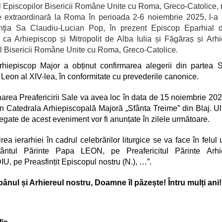
 Episcopilor Bisericii Române Unite cu Roma, Greco-Catolice, r
 extraordinară la Roma în perioada 2-6 noiembrie 2025, l-a
inţia Sa Claudiu-Lucian Pop, în prezent Episcop Eparhial d
 ca Arhiepiscop și Mitropolit de Alba Iulia și Făgăraș și Arh
l Bisericii Române Unite cu Roma, Greco-Catolice.
hiepiscop Major a obținut confirmarea alegerii din partea S
 Leon al XIV-lea, în conformitate cu prevederile canonice.
area Preafericirii Sale va avea loc în data de 15 noiembrie 202
n Catedrala Arhiepiscopală Majoră „Sfânta Treime” din Blaj. Ul
 legate de acest eveniment vor fi anunțate în zilele următoare.
ea ierarhiei în cadrul celebrărilor liturgice se va face în felul 
ântul Părinte Papa LEON, pe Preafericitul Părinte Arhi
, pe Preasfințit Episcopul nostru (N.), …”.
ânul și Arhiereul nostru, Doamne îl păzește! Întru mulți ani!