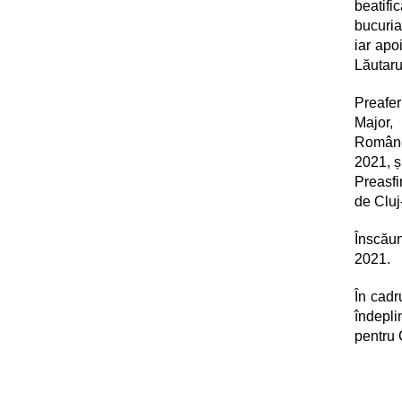
beatifi
bucuria
iar apo
Lăutaru
Preafer
Major,
Române 
2021, ș
Preasfi
de Cluj
Înscăun
2021.
În cadr
îndepli
pentru 