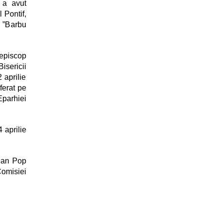
i a avut
 Pontif,
l ”Barbu
iepiscop
sericii
 aprilie
ferat pe
Eparhiei
 aprilie
cian Pop
Comisiei