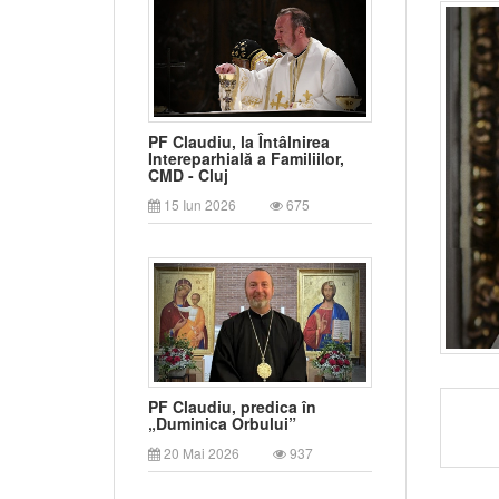
PF Claudiu, la Întâlnirea
Intereparhială a Familiilor,
CMD - Cluj
15 Iun 2026
675
PF Claudiu, predica în
„Duminica Orbului”
20 Mai 2026
937