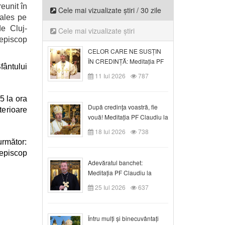
eunit în
Cele mai vizualizate știri / 30 zile
 ales pe
e Cluj-
Cele mai vizualizate știri
iepiscop
CELOR CARE NE SUSȚIN
ÎN CREDINȚĂ: Meditația PF
fântului
Claudiu la Duminica a VI-a
11 Iul 2026
787
după Rusalii
5 la ora
După credinţa voastră, fie
terioare
vouă! Meditația PF Claudiu la
duminica a VII-a după Rusalii
18 Iul 2026
738
următor:
episcop
Adevăratul banchet:
Meditația PF Claudiu la
Duminica a VIII-a după
25 Iul 2026
637
Rusalii
Întru mulți și binecuvântați