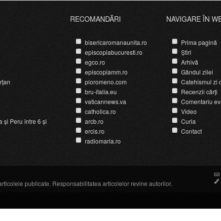
RECOMANDĂRI
NAVIGARE ÎN W
bisericaromanaunita.ro
Prima pagină
episcopiabucuresti.ro
Știri
egco.ro
Arhivă
episcopiamm.ro
Gândul zilei
rțan
pioromeno.com
Catehismul zi d
bru-italia.eu
Recenzii cărți
vaticannews.va
Comentariu ev
catholica.ro
Video
și Peru între 6 și
arcb.ro
Curia
ercis.ro
Contact
radiomaria.ro
icolele publicate. Responsabilitatea articolelor revine autorilor.