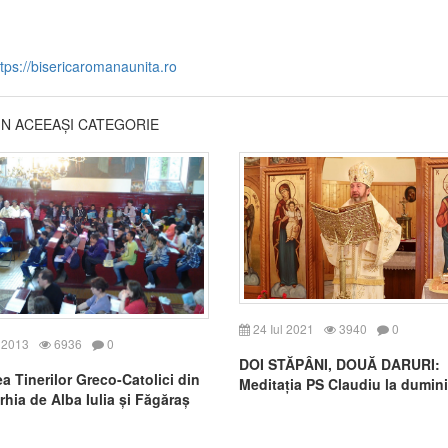
ttps://bisericaromanaunita.ro
DIN ACEEAȘI CATEGORIE
24 Iul 2021
3940
0
 2013
6936
0
DOI STĂPÂNI, DOUĂ DARURI:
ea Tinerilor Greco-Catolici din
Meditația PS Claudiu la dumini
rhia de Alba Iulia și Făgăraș
a după Rusalii