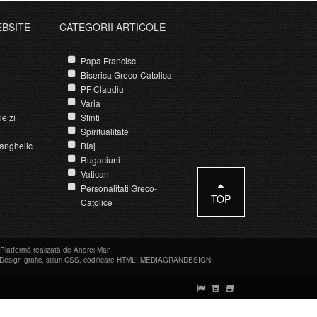
EBSITE
CATEGORII ARTICOLE
Papa Francisc
Biserica Greco-Catolica
PF Claudiu
Varia
e zi
Sfinti
Spiritualitate
anghelic
Blaj
Rugaciuni
Vatican
Personalitati Greco-
TOP
Catolice
Platformă realizată de Andrei Man
Design grafic
,
stiluri CSS
,
codificare HTML
:
MEDIAGRANDESIGN