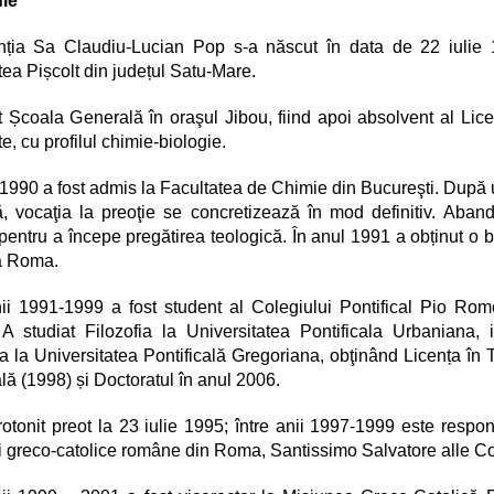
fie
inția Sa Claudiu-Lucian Pop s-a născut în data de 22 iulie 
atea Pișcolt din județul Satu-Mare.
 Școala Generală în oraşul Jibou, fiind apoi absolvent al Lice
te, cu profilul chimie-biologie.
 1990 a fost admis la Facultatea de Chimie din Bucureşti. După 
ă, vocaţia la preoţie se concretizează în mod definitiv. Aba
pentru a începe pregătirea teologică. În anul 1991 a obținut o 
la Roma.
nii 1991-1999 a fost student al Colegiului Pontifical Pio Ro
 studiat Filozofia la Universitatea Pontificala Urbaniana, 
a la Universitatea Pontificală Gregoriana, obţinând Licența în 
ală (1998) și Doctoratul în anul 2006.
rotonit preot la 23 iulie 1995; între anii 1997-1999 este respon
ii greco-catolice române din Roma, Santissimo Salvatore alle C