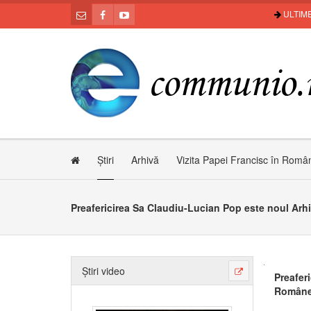
ULTIME
Știri
Arhivă
Vizita Papei Francisc în Româ
Știri video
Preafer
Române 