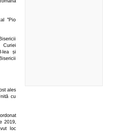
ă Română
al ”Pio
isericii
 Curiei
-lea și
isericii
ost ales
Unită cu
oordonat
ie 2019,
vut loc