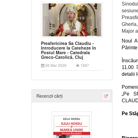
Sinodul
sesiune
Preasf
Gherla,
Major a
Noul Ar
Preafericirea Sa Claudiu -
Introducere la Cateheze în
Părinte
Postul Mare - Catedrala
Greco-Catolică, Cluj
Înscăun
06 Mar 2026
1697
11.00 î
detalii
Pomenir
„Pe Sf
Recenzii cărți
CLAUDIU
Pe Stăp