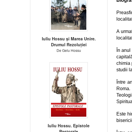
Biogra
Preasf
localit
A urmat
localita
Iuliu Hossu și Marea Unire.
Drumul Rezoluției
De Gelu Hossu
În anul
capital
chimia 
studii 
Între a
Roma. A
Teologi
Spiritu
Este hi
biseric
Iuliu Hossu. Epistole
Pastorale