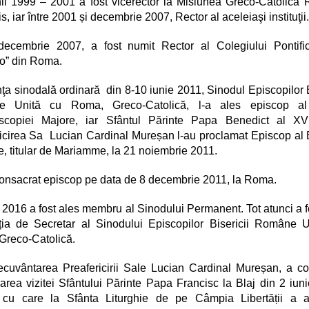
nii 1999 – 2001 a fost vicerector la Misiunea Greco-Catolic
s, iar între 2001 și decembrie 2007, Rector al aceleiaşi instituţii.
decembrie 2007, a fost numit Rector al Colegiului Pontific
” din Roma.
nţa sinodală ordinară din 8-10 iunie 2011, Sinodul Episcopilor B
 Unită cu Roma, Greco-Catolică, l-a ales episcop al
iscopiei Majore, iar Sfântul Părinte Papa Benedict al XVI
icirea Sa Lucian Cardinal Mureșan l-au proclamat Episcop al B
e, titular de Mariamme, la 21 noiembrie 2011.
consacrat episcop pe data de 8 decembrie 2011, la Roma.
e 2016 a fost ales membru al Sinodului Permanent. Tot atunci a f
ția de Secretar al Sinodului Episcopilor Bisericii Române 
Greco-Catolică.
cuvântarea Preafericirii Sale Lucian Cardinal Mureșan, a c
area vizitei Sfântului Părinte Papa Francisc la Blaj din 2 iun
 cu care la Sfânta Liturghie de pe Câmpia Libertății a a