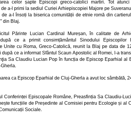
carea celor șapte Episcopi greco-catolici martiri. Tot atunc
 de a-l primi la sediul Curiei Arhiepiscopiei Majore pe Suveranul
i de a-l însoți la biserica comunității de etnie romă din cartieru
” din Blaj.
icitul Părinte Lucian Cardinal Mureșan, în calitate de Arh
 după ce a primit consimțământul Sinodului Episcopilor Bi
Unite cu Roma, Greco-Catolică, reunit la Blaj pe data de 12
i după ce a informat Sfântul Scaun Apostolic al Romei, l-a trans
nţia Sa Claudiu Lucian Pop în funcția de Episcop Eparhial al 
-Gherla.
area ca Episcop Eparhial de Cluj-Gherla a avut loc sâmbătă, 24
ul Conferinței Episcopale Române, Preasfinția Sa Claudiu-Lu
nește funcțiile de Președinte al Comisiei pentru Ecologie și al 
Comunicații Sociale.