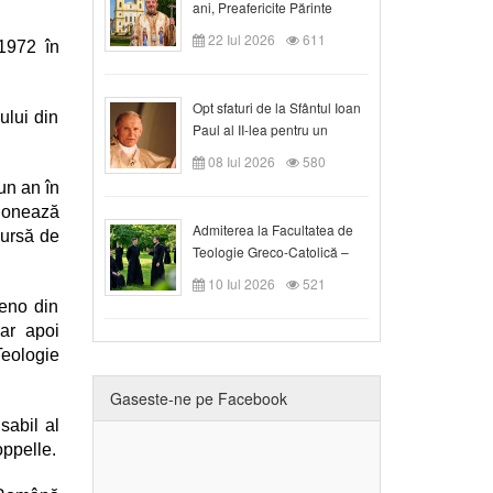
ani, Preafericite Părinte
Claudiu!
22 Iul 2026
611
1972 în
Opt sfaturi de la Sfântul Ioan
ului din
Paul al II-lea pentru un
creștin
08 Iul 2026
580
un an în
ndonează
Admiterea la Facultatea de
bursă de
Teologie Greco-Catolică –
Departamentul Blaj în anul
10 Iul 2026
521
universitar 2026/2027
meno din
iar apoi
Teologie
Gaseste-ne pe Facebook
sabil al
oppelle.