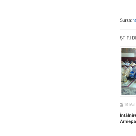
Sursa:
h
ȘTIRI 
19 Mai
Întâlnir
Arhiepa