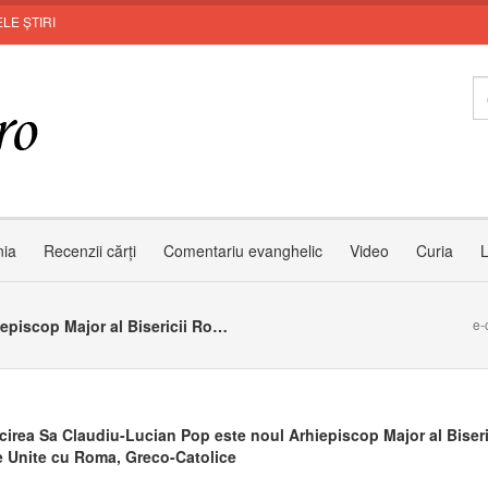
LE ȘTIRI
Zâ
nia
Recenzii cărți
Comentariu evanghelic
Video
Curia
L
Preafericirea Sa Claudiu-Lucian Pop este noul Arhiepiscop Major al Bisericii Române Unite cu Roma, Greco-Catolice
e-
icirea Sa Claudiu-Lucian Pop este noul Arhiepiscop Major al Biseri
Unite cu Roma, Greco-Catolice