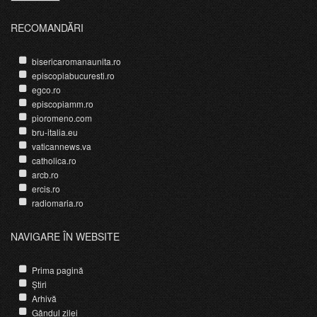
RECOMANDĂRI
bisericaromanaunita.ro
episcopiabucuresti.ro
egco.ro
episcopiamm.ro
pioromeno.com
bru-italia.eu
vaticannews.va
catholica.ro
arcb.ro
ercis.ro
radiomaria.ro
NAVIGARE ÎN WEBSITE
Prima pagină
Știri
Arhivă
Gândul zilei