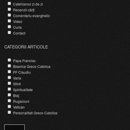
Catehismul zi de zi
Recenzii cărți
Comentariu evanghelic
Video
Curia
Contact
CATEGORII ARTICOLE
Papa Francisc
Biserica Greco-Catolica
PF Claudiu
Varia
Sfinti
Spiritualitate
Blaj
Rugaciuni
Vatican
Personalitati Greco-Catolice