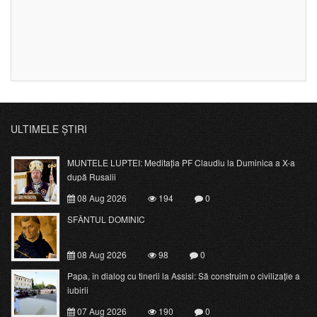
ULTIMELE ȘTIRI
MUNTELE LUPTEI: Meditația PF Claudiu la Duminica a X-a
după Rusalii
08 Aug 2026
194
0
SFÂNTUL DOMINIC
08 Aug 2026
98
0
Papa, în dialog cu tinerii la Assisi: Să construim o civilizație a
iubirii
07 Aug 2026
190
0