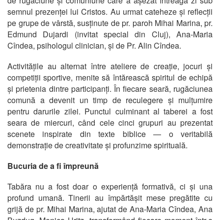
de rugăciune și comuniune care a așezat întreaga zi sub
semnul prezenței lui Cristos. Au urmat cateheze și reflecții
pe grupe de vârstă, susținute de pr. paroh Mihai Marina, pr.
Edmund Dujardi (invitat special din Cluj), Ana-Maria
Cîndea, psihologul clinician, și de Pr. Alin Cîndea.
Activitățile au alternat între ateliere de creație, jocuri și
competiții sportive, menite să întărească spiritul de echipă
și prietenia dintre participanți. În fiecare seară, rugăciunea
comună a devenit un timp de reculegere și mulțumire
pentru darurile zilei. Punctul culminant al taberei a fost
seara de miercuri, când cele cinci grupuri au prezentat
scenete inspirate din texte biblice — o veritabilă
demonstrație de creativitate și profunzime spirituală.
Bucuria de a fi împreună
Tabăra nu a fost doar o experiență formativă, ci și una
profund umană. Tinerii au împărtășit mese pregătite cu
grijă de pr. Mihai Marina, ajutat de Ana-Maria Cîndea, Ana