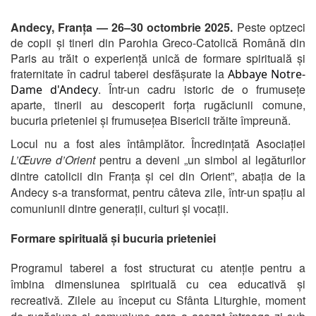
Andecy, Franța — 26–30 octombrie 2025.
Peste optzeci
de copii și tineri din Parohia Greco-Catolică Română din
Paris au trăit o experiență unică de formare spirituală și
fraternitate în cadrul taberei desfășurate la
Abbaye Notre-
. Într-un cadru istoric de o frumusețe
Dame d'Andecy
aparte, tinerii au descoperit forța rugăciunii comune,
bucuria prieteniei și frumusețea Bisericii trăite împreună.
Locul nu a fost ales întâmplător. Încredințată Asociației
L’Œuvre d’Orient
pentru a deveni „un simbol al legăturilor
dintre catolicii din Franța și cei din Orient”, abația de la
Andecy s-a transformat, pentru câteva zile, într-un spațiu al
comuniunii dintre generații, culturi și vocații.
Formare spirituală și bucuria prieteniei
Programul taberei a fost structurat cu atenție pentru a
îmbina dimensiunea spirituală cu cea educativă și
recreativă. Zilele au început cu Sfânta Liturghie, moment