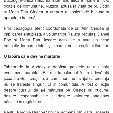
Buzdug, Monica Hritz, transformând fiecare moment într-o
ocazie de comuniune. Muzica, adusă la viață de pr. Dodo
și Maria Rita Cîndea, a creat o atmosferă de bucurie și
apropiere fraternă.
Prin pedagogia atent coordonată de pr. Alin Cîndea și
implicarea entuziastă a voluntarilor Raluca Miculaș, Daniel
Pop și Maria Rita, fiecare activitate a avut un scop
educativ: formarea inimii și a caracterului creștin al tinerilor.
O tabără care devine mărturie
Tabăra de la Andecy a depășit granițele unui simplu
eveniment parohial. Ea s-a transformat într-o adevărată
școală a vieții creștine, în care tinerii au învățat că credința
nu se trăiește singuri, ci în comunitate. A fost o lecție
despre curajul de a-l mărturisi pe Cristos cu bucurie,
despre responsabilitate și despre valoarea prieteniei
născute în rugăciune.
Pentru Parohia Greco-Catolică Română din Paris, această