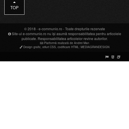
TOP
© 2018 -
e-communio.ro
- Toate drepturile rezervate
Site-ul e-communio.ro nu își asumă responsabilitatea pentru articolele
publicate. Responsabilitatea articolelor revine autorilor.
Platformă realizată de Andrei Man
Design grafic
,
stiluri CSS
,
codificare HTML
:
MEDIAGRANDESIGN