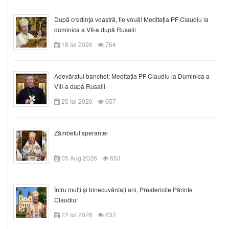
După credinţa voastră, fie vouă! Meditația PF Claudiu la
duminica a VII-a după Rusalii
18 Iul 2026
764
Adevăratul banchet: Meditația PF Claudiu la Duminica a
VIII-a după Rusalii
25 Iul 2026
657
Zâmbetul speranței
05 Aug 2026
653
Întru mulți și binecuvântați ani, Preafericite Părinte
Claudiu!
22 Iul 2026
632