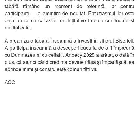
tabără rămâne un moment de referință, iar pentru
participanți — o amintire de neuitat. Entuziasmul lor este
deja un semn că astfel de inițiative trebuie continuate și
multiplicate.
A organiza o tabără înseamnă a investi în viitorul Bisericii.
A participa înseamnă a descoperi bucuria de a fi împreună
cu Dumnezeu și cu ceilalți. Andecy 2025 a arătat, o dată în
plus, că atunci când credința devine trăită și împărtășită, ea
aprinde inimi și construiește comunități vii.
ACC