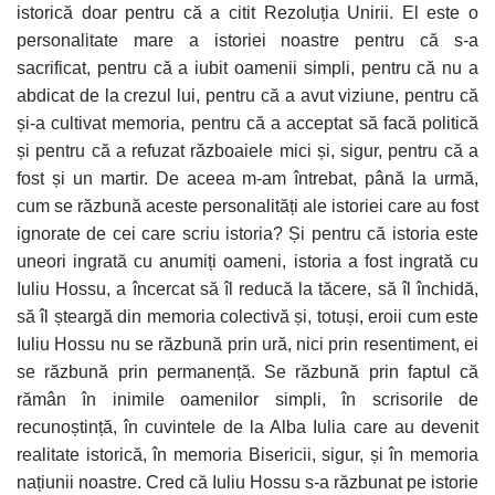
istorică doar pentru că a citit Rezoluția Unirii. El este o
personalitate mare a istoriei noastre pentru că s-a
sacrificat, pentru că a iubit oamenii simpli, pentru că nu a
abdicat de la crezul lui, pentru că a avut viziune, pentru că
și-a cultivat memoria, pentru că a acceptat să facă politică
și pentru că a refuzat războaiele mici și, sigur, pentru că a
fost și un martir. De aceea m-am întrebat, până la urmă,
cum se răzbună aceste personalități ale istoriei care au fost
ignorate de cei care scriu istoria? Și pentru că istoria este
uneori ingrată cu anumiți oameni, istoria a fost ingrată cu
Iuliu Hossu, a încercat să îl reducă la tăcere, să îl închidă,
să îl șteargă din memoria colectivă și, totuși, eroii cum este
Iuliu Hossu nu se răzbună prin ură, nici prin resentiment, ei
se răzbună prin permanență. Se răzbună prin faptul că
rămân în inimile oamenilor simpli, în scrisorile de
recunoștință, în cuvintele de la Alba Iulia care au devenit
realitate istorică, în memoria Bisericii, sigur, și în memoria
națiunii noastre. Cred că Iuliu Hossu s-a răzbunat pe istorie