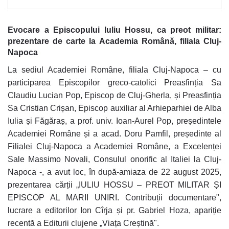
Evocare a Episcopului Iuliu Hossu, ca preot militar:
prezentare de carte la Academia Română, filiala Cluj-
Napoca
La sediul Academiei Române, filiala Cluj-Napoca – cu
participarea Episcopilor greco-catolici Preasfinția Sa
Claudiu Lucian Pop, Episcop de Cluj-Gherla, și Preasfinția
Sa Cristian Crișan, Episcop auxiliar al Arhieparhiei de Alba
Iulia și Făgăraș, a prof. univ. Ioan-Aurel Pop, președintele
Academiei Române și a acad. Doru Pamfil, președinte al
Filialei Cluj-Napoca a Academiei Române, a Excelenței
Sale Massimo Novali, Consulul onorific al Italiei la Cluj-
Napoca -, a avut loc, în după-amiaza de 22 august 2025,
prezentarea cărții „IULIU HOSSU – PREOT MILITAR ȘI
EPISCOP AL MARII UNIRI. Contribuții documentare",
lucrare a editorilor Ion Cîrja și pr. Gabriel Hoza, apariție
recentă a Editurii clujene „Viața Creștină".