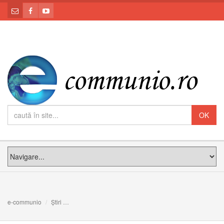
e-communio
Știri
Prezentare de carte despre Fer. Iuliu Hossu la Academi