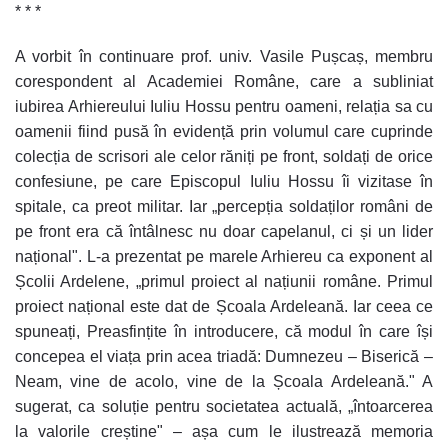
* * *
A vorbit în continuare prof. univ. Vasile Pușcaș, membru
corespondent al Academiei Române, care a subliniat
iubirea Arhiereului Iuliu Hossu pentru oameni, relația sa cu
oamenii fiind pusă în evidență prin volumul care cuprinde
colecția de scrisori ale celor răniți pe front, soldați de orice
confesiune, pe care Episcopul Iuliu Hossu îi vizitase în
spitale, ca preot militar. Iar „percepția soldaților români de
pe front era că întâlnesc nu doar capelanul, ci și un lider
național". L-a prezentat pe marele Arhiereu ca exponent al
Școlii Ardelene, „primul proiect al națiunii române. Primul
proiect național este dat de Școala Ardeleană. Iar ceea ce
spuneați, Preasfințite în introducere, că modul în care își
concepea el viața prin acea triadă: Dumnezeu – Biserică –
Neam, vine de acolo, vine de la Școala Ardeleană." A
sugerat, ca soluție pentru societatea actuală, „întoarcerea
la valorile creștine" – așa cum le ilustrează memoria