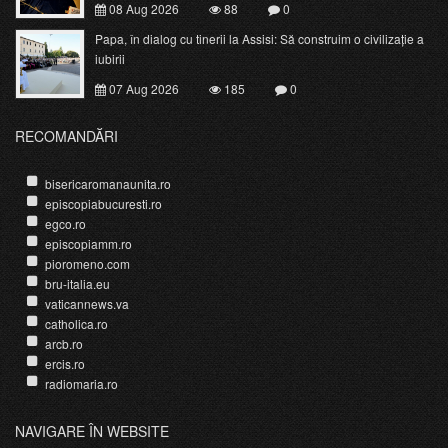
08 Aug 2026
88
0
Papa, în dialog cu tinerii la Assisi: Să construim o civilizație a
iubirii
07 Aug 2026
185
0
RECOMANDĂRI
bisericaromanaunita.ro
episcopiabucuresti.ro
egco.ro
episcopiamm.ro
pioromeno.com
bru-italia.eu
vaticannews.va
catholica.ro
arcb.ro
ercis.ro
radiomaria.ro
NAVIGARE ÎN WEBSITE