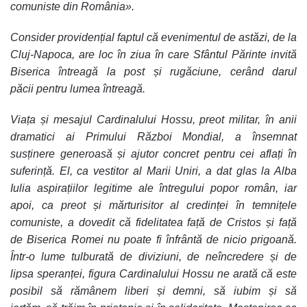
comuniste din România».
Consider providențial faptul că evenimentul de astăzi, de la
Cluj-Napoca, are loc în ziua în care Sfântul Părinte invită
Biserica întreagă la post și rugăciune, cerând darul
păcii pentru lumea întreagă.
Viața și mesajul Cardinalului Hossu, preot militar, în anii
dramatici ai Primului Război Mondial, a însemnat
susținere generoasă și ajutor concret pentru cei aflați în
suferință. El, ca vestitor al Marii Uniri, a dat glas la Alba
Iulia aspirațiilor legitime ale întregului popor român, iar
apoi, ca preot și mărturisitor al credinței în temnițele
comuniste, a dovedit că fidelitatea față de Cristos și față
de Biserica Romei nu poate fi înfrântă de nicio prigoană.
Într-o lume tulburată de diviziuni, de neîncredere și de
lipsa speranței, figura Cardinalului Hossu ne arată că este
posibil să rămânem liberi și demni, să iubim și să