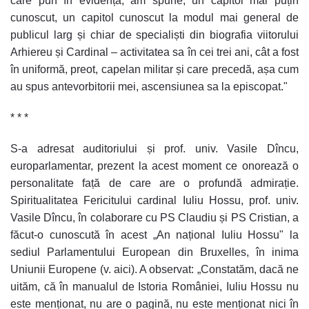
care pun în evidență, am spune, un capitol mai puțin
cunoscut, un capitol cunoscut la modul mai general de
publicul larg și chiar de specialiști din biografia viitorului
Arhiereu și Cardinal – activitatea sa în cei trei ani, cât a fost
în uniformă, preot, capelan militar și care precedă, așa cum
au spus antevorbitorii mei, ascensiunea sa la episcopat."
* * *
S-a adresat auditoriului și prof. univ. Vasile Dîncu,
europarlamentar, prezent la acest moment ce onorează o
personalitate față de care are o profundă admirație.
Spiritualitatea Fericitului cardinal Iuliu Hossu, prof. univ.
Vasile Dîncu, în colaborare cu PS Claudiu și PS Cristian, a
făcut-o cunoscută în acest „An național Iuliu Hossu" la
sediul Parlamentului European din Bruxelles, în inima
Uniunii Europene (v.
aici
). A observat: „Constatăm, dacă ne
uităm, că în manualul de Istoria României, Iuliu Hossu nu
este menționat, nu are o pagină, nu este menționat nici în