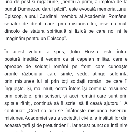
una de post și rugăciune, „pentru a primi, a implora de la
bunul Dumnezeu darul păcii", este evocată memoria „unui
Episcop, a unui Cardinal, membru al Academiei Române,
senator de drept, care, prin misiunea lui, iese cu mult
dincolo de statura spirituală și fizică pe care noi ni le
imaginăm pentru un Episcop".
În acest volum, a spus, „Iuliu Hossu, este într-o
postură inedită: îl vedem ca și capelan militar, care e
aproape de soldații români pe front, care cunoaște
ororile războiului, care simte, vede, atinge suferința
prin misiunea lui și prin toți soldații români pe care îi
îngrijește. Și, mai mult, odată întors își continuă misiunea
prin epistole, prin scrisori, și acei români care sunt prin
spitale răniți, continuă să îi scrie, să îi ceară ajutorul". A
continuat: „Cred că aici se întâlnește misiunea Bisericii,
misiunea Academiei sau a societății civile, a instituțiilor din
această țară și de pretutindeni". Iar acest punct de întâlnire