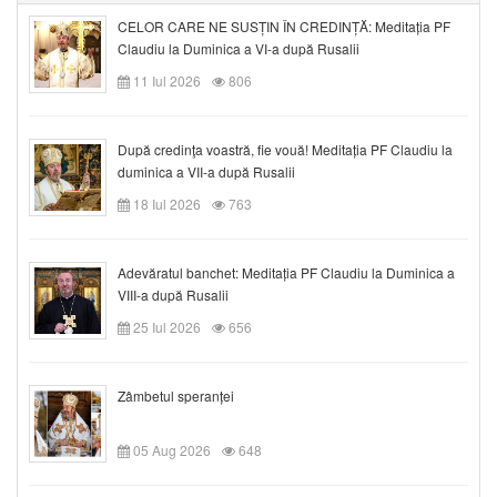
CELOR CARE NE SUSȚIN ÎN CREDINȚĂ: Meditația PF
Claudiu la Duminica a VI-a după Rusalii
11 Iul 2026
806
După credinţa voastră, fie vouă! Meditația PF Claudiu la
duminica a VII-a după Rusalii
18 Iul 2026
763
Adevăratul banchet: Meditația PF Claudiu la Duminica a
VIII-a după Rusalii
25 Iul 2026
656
Zâmbetul speranței
05 Aug 2026
648