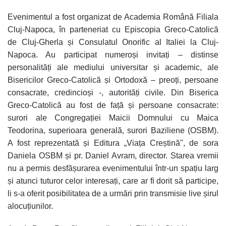
Evenimentul a fost organizat de Academia Română Filiala
Cluj-Napoca, în parteneriat cu Episcopia Greco-Catolică
de Cluj-Gherla și Consulatul Onorific al Italiei la Cluj-
Napoca. Au participat numeroși invitați – distinse
personalități ale mediului universitar și academic, ale
Bisericilor Greco-Catolică și Ortodoxă – preoți, persoane
consacrate, credincioși -, autorități civile. Din Biserica
Greco-Catolică au fost de față și persoane consacrate:
surori ale Congregației Maicii Domnului cu Maica
Teodorina, superioara generală, surori Baziliene (OSBM).
A fost reprezentată și Editura „Viața Creștină", de sora
Daniela OSBM și pr. Daniel Avram, director. Starea vremii
nu a permis desfășurarea evenimentului într-un spațiu larg
și atunci tuturor celor interesați, care ar fi dorit să participe,
li s-a oferit posibilitatea de a urmări prin transmisie live șirul
alocuțiunilor.