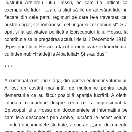
ilustrului Arhiereu Iuliu Hossu, pe care l-a indicat ca
exemplu de lider – „care a știut să fie un adevărat lider în
fiecare din cele patru regimuri pe care le-a traversat: cel
austro-ungar, cel românesc, cel ungar și cel comunist". S-a
oprit și la activitatea politică a Episcopului Iuliu Hossu, la
contribuția sa la pregătirea actului de la 1 Decembrie 1918.
„Episcopul Iuliu Hossu a făcut o mobilizare extraordinară,
cu îndemnul: «Haideți la Alba Iulia!» Și s-au dus."
* * *
A continuat conf. Ion Cârja, din partea editorilor volumului.
A fost un cuvânt mai întâi de mulțumire pentru toate
demersurile ce au făcut posibilă apariția lucrării. A oferit,
totodată, o mărturie despre ceea ce l-a impresionat la
Episcopul Iuliu Hossu din documentele și informațiile pe
care le-a descoperit prin arhive, lucrând la acest volum.
Fiindcă documentele studiate, a spus el, „sunt documente