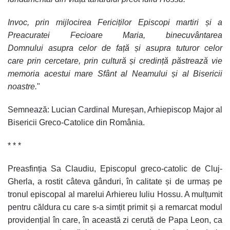
Invoc, prin mijlocirea Fericiților Episcopi martiri și a
Preacuratei Fecioare Maria, binecuvântarea
Domnului asupra celor de față și asupra tuturor celor
care prin cercetare, prin cultură și credință păstrează vie
memoria acestui mare Sfânt al Neamului și al Bisericii
noastre.
"
Semnează: Lucian Cardinal Mureșan, Arhiepiscop Major al
Bisericii Greco-Catolice din România.
* * *
Preasfinția Sa Claudiu, Episcopul greco-catolic de Cluj-
Gherla, a rostit câteva gânduri, în calitate și de urmaș pe
tronul episcopal al marelui Arhiereu Iuliu Hossu. A mulțumit
pentru căldura cu care s-a simțit primit și a remarcat modul
providențial în care, în această zi cerută de Papa Leon, ca