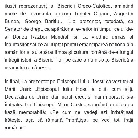
iluștri reprezentanți ai Bisericii Greco-Catolice, amintind
nume de rezonanță precum Timotei Cipariu, Augustin
Bunea, George Barițiu… L-a prezentat, totodată, ca
Senator de drept, ca apărător al evreilor în timpul celui de-
al Doilea Război Mondial, și, ca vrednic urmaș al
înaintașilor săi ce au luptat pentru emanciparea națională a
românilor și au apărat limba și cultura română de-a lungul
întregii istorii a Bisericii lor, pe care a numit-o „o Biserică a
neamului românesc".
În final, l-a prezentat pe Episcopul Iuliu Hossu ca vestitor al
Marii Uniri: „Episcopul Iuliu Hosu a citit, cum știți,
Declarația de Unire, dar lucrul, cred, și mai important, s-a
îmbrățișat cu Episcopul Miron Cristea spunând următoarea
frază memorabilă: «Pe cum ne vedeți azi îmbrățișați
frățește, așa să rămână îmbrățișați pe veci toți frații
români»."