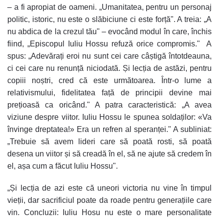
– a fi apropiat de oameni. „Umanitatea, pentru un personaj
politic, istoric, nu este o slăbiciune ci este forță". A treia: „A
nu abdica de la crezul tău" – evocând modul în care, închis
fiind, „Episcopul Iuliu Hossu refuză orice compromis." A
spus: „Adevărați eroi nu sunt cei care câștigă întotdeauna,
ci cei care nu renunță niciodată. Și lecția de astăzi, pentru
copiii noștri, cred că este următoarea. Într-o lume a
relativismului, fidelitatea față de principii devine mai
prețioasă ca oricând." A patra caracteristică: „A avea
viziune despre viitor. Iuliu Hossu le spunea soldaților: «Va
învinge dreptatea!» Era un refren al speranței." A subliniat:
„Trebuie să avem lideri care să poată rosti, să poată
desena un viitor și să creadă în el, să ne ajute să credem în
el, așa cum a făcut Iuliu Hossu".
„Și lecția de azi este că uneori victoria nu vine în timpul
vieții, dar sacrificiul poate da roade pentru generațiile care
vin. Concluzii: Iuliu Hosu nu este o mare personalitate