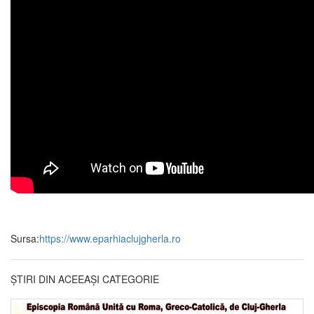
Sursa:
https://www.eparhiaclujgherla.ro
ȘTIRI DIN ACEEAȘI CATEGORIE