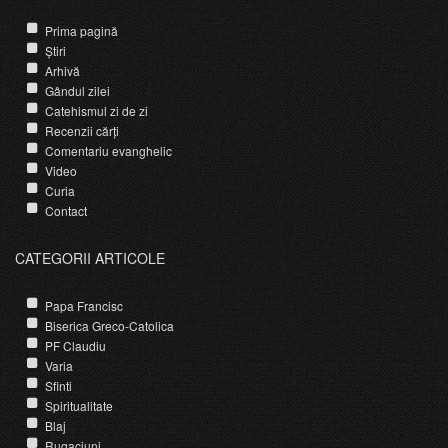
Prima pagină
Știri
Arhivă
Gândul zilei
Catehismul zi de zi
Recenzii cărți
Comentariu evanghelic
Video
Curia
Contact
CATEGORII ARTICOLE
Papa Francisc
Biserica Greco-Catolica
PF Claudiu
Varia
Sfinti
Spiritualitate
Blaj
Rugaciuni