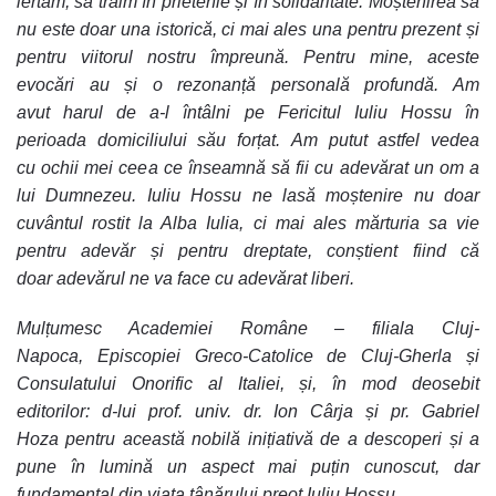
iertăm, să trăim în prietenie și în solidaritate. Moștenirea sa
nu este doar una istorică, ci mai ales una pentru prezent și
pentru viitorul nostru împreună. Pentru mine, aceste
evocări au și o rezonanță personală profundă. Am
avut harul de a-l întâlni pe Fericitul Iuliu Hossu în
perioada domiciliului său forțat. Am putut astfel vedea
cu ochii mei ceea ce înseamnă să fii cu adevărat un om a
lui Dumnezeu. Iuliu Hossu ne lasă moștenire nu doar
cuvântul rostit la Alba Iulia, ci mai ales mărturia sa vie
pentru adevăr și pentru dreptate, conștient fiind că
doar adevărul ne va face cu adevărat liberi.
Mulțumesc Academiei Române – filiala Cluj-
Napoca, Episcopiei Greco-Catolice de Cluj-Gherla și
Consulatului Onorific al Italiei, și, în mod deosebit
editorilor: d-lui prof. univ. dr. Ion Cârja și pr. Gabriel
Hoza pentru această nobilă inițiativă de a descoperi și a
pune în lumină un aspect mai puțin cunoscut, dar
fundamental din viața tânărului preot Iuliu Hossu.