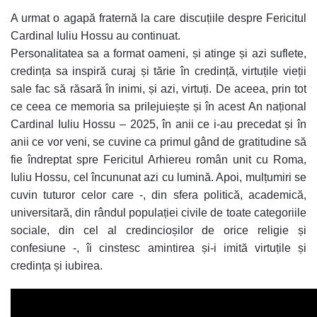
A urmat o agapă fraternă la care discuțiile despre Fericitul
Cardinal Iuliu Hossu au continuat.
Personalitatea sa a format oameni, și atinge și azi suflete,
credința sa inspiră curaj și tărie în credință, virtuțile vieții
sale fac să răsară în inimi, și azi, virtuți. De aceea, prin tot
ce ceea ce memoria sa prilejuiește și în acest An național
Cardinal Iuliu Hossu – 2025, în anii ce i-au precedat și în
anii ce vor veni, se cuvine ca primul gând de gratitudine să
fie îndreptat spre Fericitul Arhiereu român unit cu Roma,
Iuliu Hossu, cel încununat azi cu lumină. Apoi, mulțumiri se
cuvin tuturor celor care -, din sfera politică, academică,
universitară, din rândul populației civile de toate categoriile
sociale, din cel al credincioșilor de orice religie și
confesiune -, îi cinstesc amintirea și-i imită virtuțile și
credința și iubirea.