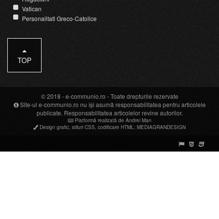
Vatican
Personalitati Greco-Catolice
TOP
© 2018 -
e-communio.ro
- Toate drepturile rezervate
Site-ul e-communio.ro nu își asumă responsabilitatea pentru articolele
publicate. Responsabilitatea articolelor revine autorilor.
Platformă realizată de Andrei Man
Design grafic
,
stiluri CSS
,
codificare HTML
:
MEDIAGRANDESIGN