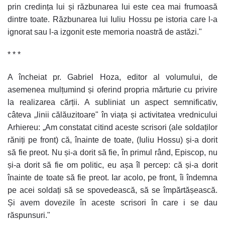
prin credința lui și răzbunarea lui este cea mai frumoasă
dintre toate. Răzbunarea lui Iuliu Hossu pe istoria care l-a
ignorat sau l-a izgonit este memoria noastră de astăzi."
* * *
A încheiat pr. Gabriel Hoza, editor al volumului, de
asemenea mulțumind și oferind propria mărturie cu privire
la realizarea cărții. A subliniat un aspect semnificativ,
câteva „linii călăuzitoare" în viața și activitatea vrednicului
Arhiereu: „Am constatat citind aceste scrisori (ale soldaților
răniți pe front) că, înainte de toate, (Iuliu Hossu) și-a dorit
să fie preot. Nu și-a dorit să fie, în primul rând, Episcop, nu
și-a dorit să fie om politic, eu așa îl percep: că și-a dorit
înainte de toate să fie preot. Iar acolo, pe front, îi îndemna
pe acei soldați să se spovedească, să se împărtășească.
Și avem dovezile în aceste scrisori în care i se dau
răspunsuri."