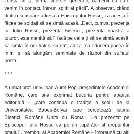
constă în „a forma tinerele generații, oamenii cu care
venim în contact, într-un spirit al păcii". A observat, citând
dintr-o scrisoare adresată Episcopului Hossu, că acesta îi
făcea pe soldați să se simtă acasă. „Deci, cumva, prezența
lui Iuliu Hossu, prezența Bisericii, prezența noastră a
tuturor, este menită să îi facă pe ceilalți să se simtă acasă,
să simtă în noi frați și surori", adică „să aducem pacea în
inimi și să alungăm semințele de război din sufletul
nostru".
* * *
A urmat prof. univ. Ioan-Aurel Pop, președintele Academiei
Române, care și-a exprimat bucuria pentru apariția
editorială – „care continuă o tradiție a școlii de la
Universitatea Babeș-Bolyai care cercetează istoria
Bisericii Române Unite cu Roma". L-a prezentat pe
Episcopul Iuliu Hossu ca pe un „apărător al drepturilor
omului", membru al Academiei Române – împreună cu alți