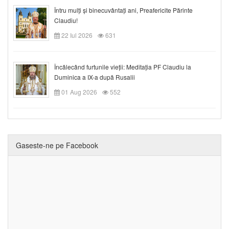
Întru mulți și binecuvântați ani, Preafericite Părinte
Claudiu!
22 Iul 2026
631
Încălecând furtunile vieții: Meditația PF Claudiu la
Duminica a IX-a după Rusalii
01 Aug 2026
552
Gaseste-ne pe Facebook