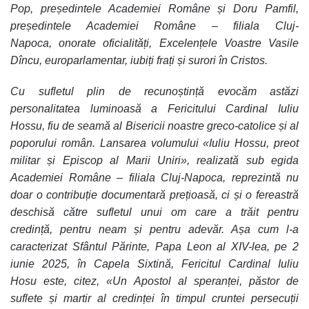
Pop, președintele Academiei Române și Doru Pamfil,
președintele Academiei Române – filiala Cluj-
Napoca, onorate oficialități, Excelențele Voastre Vasile
Dîncu, europarlamentar, iubiți frați și surori în Cristos.
Cu sufletul plin de recunoștință evocăm astăzi
personalitatea luminoasă a Fericitului Cardinal Iuliu
Hossu, fiu de seamă al Bisericii noastre greco-catolice și al
poporului român. Lansarea volumului «Iuliu Hossu, preot
militar și Episcop al Marii Uniri», realizată sub egida
Academiei Române – filiala Cluj-Napoca, reprezintă nu
doar o contribuție documentară prețioasă, ci și o fereastră
deschisă către sufletul unui om care a trăit pentru
credință, pentru neam și pentru adevăr. Așa cum l-a
caracterizat Sfântul Părinte, Papa Leon al XIV-lea, pe 2
iunie 2025, în Capela Sixtină, Fericitul Cardinal Iuliu
Hosu este, citez, «Un Apostol al speranței, păstor de
suflete și martir al credinței în timpul cruntei persecuții