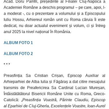
Acad. Doru Pamfil, președinte al Filialei Cluj-Napoca a
Academiei Române a deschis programul – pe care, apoi, l-
a moderat -, cu o prezentare a volumului și a Episcopului
Iuliu Hossu, Arhiereul român unit cu Roma căruia îi este
dedicat, nu doar actualul eveniment și volum, ci și întreg
anul 2025 la nivel național în România.
ALBUM FOTO 1
ALBUM FOTO 2
* * *
Preasfinția Sa Cristian Crișan, Episcop Auxiliar al
Arhieparhiei de Alba Iulia și Făgăraș a dat citire mesajului
transmis de Preafericirea Sa Cardinal Lucian Mureșan,
Întâistătătătorul Bisericii Române Unite cu Roma, Greco-
Catolică: „
Preasfinția Voastră, Părinte Claudiu, Episcop
al Eparhiei de Cluj-Gherla, Excelențele Voastre, Ioan-Aurel