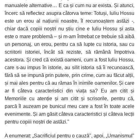
manualele alternative… E ca și cum nu ar exista. Și atunci,
încerc să reflectez asupra câtorva teme: Totuși, Iuliu Hossu
este un erou al națiunii noastre, îl recunoaștem astăzi -,
chiar dacă copiii noștri nu știu cine e Iuliu Hossu și asta
este o mare problemă – și m-am întrebat ce trebuie să aibă
un personaj, un erou, pentru ca să lupte cu istoria, sau cu
scriitorii istoriei, încât să reziste, să rămână împotriva
acestora. Și cred că există oameni, cum a fost Iuliu Hossu,
care s-au impus în istorie, au silit istoria să îi recunoască,
fără să se impună prin putere, prin crime, cum au făcut alții,
și mai ales pentru că au rămas în inimile oamenilor. Și care
ar fi câteva caracteristici din viața sa? Eu am citit și
Memoriile cu atenție și am citit și scrisorile, pentru că,
parcă îl auzeam pe bunicul meu care a fost în toate acele
evenimente. Și am găsit câteva caracteristici și câteva lecții
pentru copiii noștri de astăzi."
A enumerat: „Sacrificiul pentru o cauză", apoi, „Umanismul"