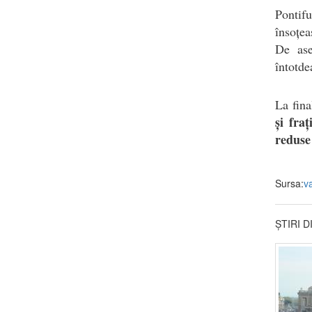
Pontif
însoțea
De ase
întotde
La fin
și fra
reduse 
Sursa:
v
ȘTIRI 