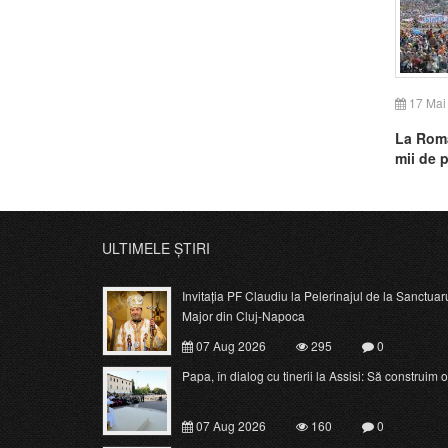
17 Mai
La Roma
mii de 
Biserice
de laici
ULTIMELE ȘTIRI
Invitația PF Claudiu la Pelerinajul de la Sanctuar
Major din Cluj-Napoca
07 Aug 2026
295
0
Papa, în dialog cu tinerii la Assisi: Să construim o c
07 Aug 2026
160
0