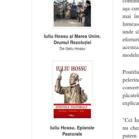
continu
așa cum
mai în
lumeasc
unde să
Iuliu Hossu și Marea Unire.
efortur
Drumul Rezoluției
acestea
De Gelu Hossu
modelea
Pontifu
peleri
convert
păcatel
explica
"Cel În
nu che
Iuliu Hossu. Epistole
Pastorale
putem 