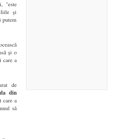
i, "este
iile și
oi putem
locească
asă și o
i care a
rat de
da din
t care a
omnul să