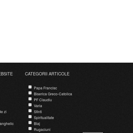
EBSITE
CATEGORII ARTICOLE
Papa Francisc
Biserica Greco-Catolica
PF Claudiu
Varia
e zi
Sfinti
Spiritualitate
anghelic
Blaj
Rugaciuni