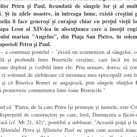
lilor Petru și Paul, fecundată de sângele lor și al mult
i. Și în zilele noastre, în întreaga lume, există creștini 
elia îi face generoși și curajoși chiar cu prețul vieții l
apa Leon al XIV-lea în alocuțiunea care a însoțit rug
nului marian "Angelus", din Piața San Pietro, în solem
 apostoli Petru și Paul.
 – a continuat pontiful – "există un ecumenism al sângelui, o
bilă și profundă între Bisericile creștine, care încă nu tr
ne deplină și vizibilă între ele. Prin urmare, doresc să co
 zi solemnă de sărbătoare că misiunea mea episcopală este î
i și că Biserica Romei se angajează, prin sângele sfinților 
ă promoveze comuniunea între toate Bisericile."
d că "Piatra, de la care Petru își primește și numele, este Cr
disprețuită de constructori pe care, însă, Dumnezeu a făcut-
ară (cf. Mt 21, 42)", pontiful a subliniat: "Această piață și ba
e
Sfântului Petru
și
Sfântului Paul
ne spun cum această trans