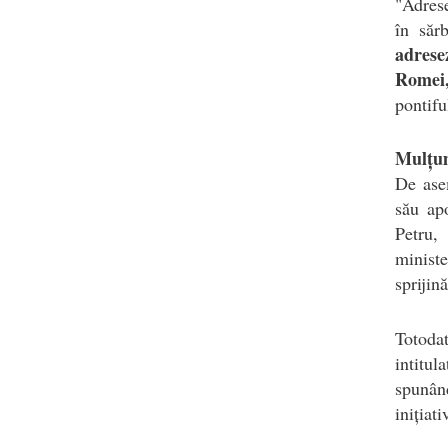
"Adrese
în săr
adrese
Romei,
pontifu
Mulțum
De asem
său ap
Petru,
ministe
sprijin
Totoda
intitul
spunân
inițiat