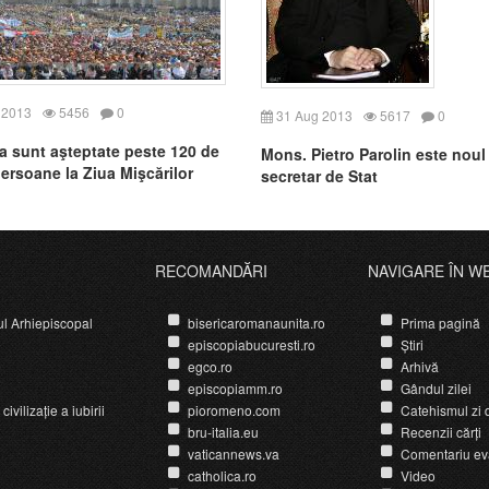
 2013
5456
0
31 Aug 2013
5617
0
 sunt aşteptate peste 120 de
Mons. Pietro Parolin este noul
persoane la Ziua Mişcărilor
secretar de Stat
şti, Asociaţiilor şi Grupurilor
RECOMANDĂRI
NAVIGARE ÎN W
ul Arhiepiscopal
bisericaromanaunita.ro
Prima pagină
episcopiabucuresti.ro
Știri
egco.ro
Arhivă
episcopiamm.ro
Gândul zilei
ivilizație a iubirii
pioromeno.com
Catehismul zi d
bru-italia.eu
Recenzii cărți
vaticannews.va
Comentariu ev
catholica.ro
Video