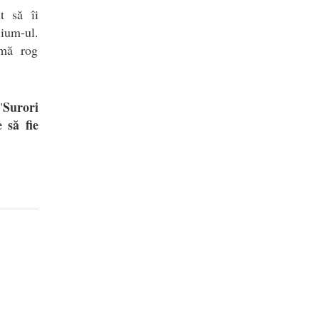
t să îi
lium-ul.
"mă rog
Surori
"
 să fie