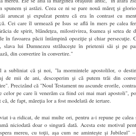
ă mereu. Ele se află la marginea orașului antic, "în afara zid
 spunem și astăzi. Ceea ce ni se pare nouă măreț și glorio
tâi aruncat și expulzat pentru că era în contrast cu menta
ă. Cei care îl urmează pe Isus se află în mers pe calea feri
răcia de spirit, blândețea, milostivirea, foamea și setea de d
ile în favoarea păcii întâmpină opoziție și chiar persecuție. 
, slava lui Dumnezeu strălucește în prietenii săi și pe pa
ză, din convertire în convertire."
l a subliniat că și noi, "la mormintele apostolilor, o desti
naj de mii de ani, descoperim și că putem trăi din conver
ire". Precizând că "Noul Testament nu ascunde erorile, contrad
e celor pe care îi venerăm ca fiind cei mai mari apostoli", po
t că, de fapt, măreția lor a fost modelată de iertare.
viat i-a ridicat, de mai multe ori, pentru a-i repune pe calea 
amă niciodată doar o singură dată. Acesta este motivul pent
spera mereu, cu toții, așa cum ne amintește și Jubileul" –