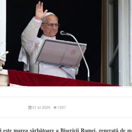
01 Iul 2025
1257
i este marea sărbătoare a Bisericii Romei, generată de m