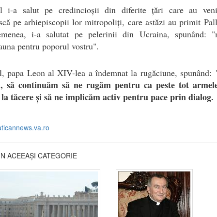
ul i-a salut pe credincioșii din diferite țări care au veni
scă pe arhiepiscopii lor mitropoliți, care astăzi au primit Pal
menea, i-a salutat pe pelerinii din Ucraina, spunând: 
auna pentru poporul vostru".
al, papa Leon al XIV-lea a îndemnat la rugăciune, spunând:
ți, să continuăm să ne rugăm pentru ca peste tot armele
la tăcere și să ne implicăm activ pentru pace prin dialog.
aticannews.va.ro
DIN ACEEAȘI CATEGORIE