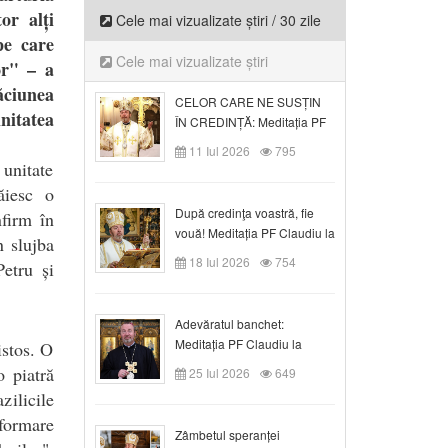
or alți
Cele mai vizualizate știri / 30 zile
pe care
Cele mai vizualizate știri
or" – a
ăciunea
CELOR CARE NE SUSȚIN
nitatea
ÎN CREDINȚĂ: Meditația PF
Claudiu la Duminica a VI-a
11 Iul 2026
795
după Rusalii
 unitate
ăiesc o
După credinţa voastră, fie
nfirm în
vouă! Meditația PF Claudiu la
n slujba
duminica a VII-a după Rusalii
18 Iul 2026
754
Petru și
Adevăratul banchet:
Meditația PF Claudiu la
istos. O
Duminica a VIII-a după
o piatră
25 Iul 2026
649
Rusalii
zilicile
formare
Zâmbetul speranței