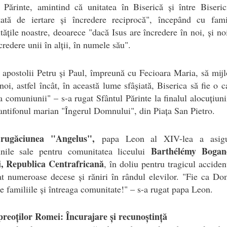
 Părinte, amintind că unitatea în Biserică și între Biseric
tată de iertare și încredere reciprocă", începând cu famil
ățile noastre, deoarece "dacă Isus are încredere în noi, și n
credere unii în alții, în numele său".
 apostolii Petru și Paul, împreună cu Fecioara Maria, să mij
noi, astfel încât, în această lume sfâșiată, Biserica să fie o c
a comuniunii" – s-a rugat Sfântul Părinte la finalul alocuțiuni
 antifonul marian "Îngerul Domnului", din Piața San Pietro.
rugăciunea "Angelus",
papa Leon al XIV-lea a asigu
Barthélémy Bogan
unile sale pentru comunitatea liceului
, Republica Centrafricană
, în doliu pentru tragicul acciden
t numeroase decese și răniri în rândul elevilor. "Fie ca D
 familiile și întreaga comunitate!" – s-a rugat papa Leon.
preoților Romei: Încurajare și recunoștință