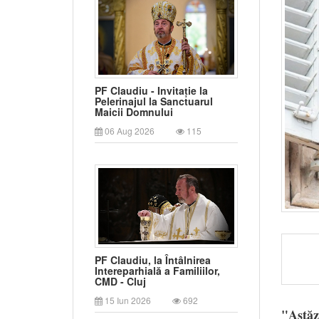
PF Claudiu - Invitație la
Pelerinajul la Sanctuarul
Maicii Domnului
06 Aug 2026
115
PF Claudiu, la Întâlnirea
Intereparhială a Familiilor,
CMD - Cluj
15 Iun 2026
692
"Astăz