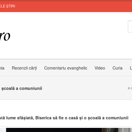
LE ȘTIRI
Invi
nia
Recenzii cărți
Comentariu evanghelic
Video
Curia
L
 o școală a comuniunii
e-
stă lume sfâșiată, Biserica să fie o casă și o școală a comuniunii