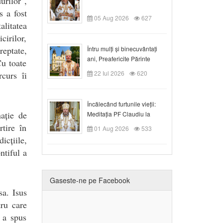
urilor",
s a fost
05 Aug 2026
627
litatea
cirilor,
reptate,
Întru mulți și binecuvântați
ani, Preafericite Părinte
Cu toate
Claudiu!
22 Iul 2026
620
rcurs îi
Încălecând furtunile vieții:
nație de
Meditația PF Claudiu la
Duminica a IX-a după Rusalii
tire în
01 Aug 2026
533
icțiile,
ntiful a
Gaseste-ne pe Facebook
sa. Isus
ru care
 a spus