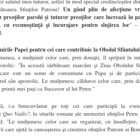
z salutul meu tuturor, astăzi în mod special credincioșilor d
Un gând plin de afecțiune v
bătoarea Sfinților Patroni!
z preoților parohi și tuturor preoților care lucrează în pa
 cu recunoștință și încurajare pentru slujirea lor
" –
l.
irile Papei pentru cei care contribuie la Obolul Sfântului
enea, a mulțumit celor care, prin donații, îl sprijină în mi
ostolic: "În această sărbătoare marcăm și Ziua Obolului Sf
 care este un semn de comuniune cu Papa și de partici
rul său apostolic. Le mulțumesc călduros celor care, prin da
ă primii mei pași ca Succesor al lui Petru."
tă, i-a binecuvântat pe toți cei care participă la even
at
Quo Vadis?
, în siturile romane ale memoriei sfinților Petru 
d: "Le mulțumesc celor care au organizat, cu însuflețire, 
ivă care ajută la cunoașterea și cinstirea sfinților Patroni ai Ro