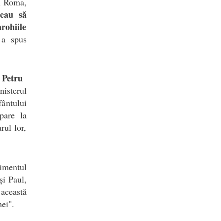
in Roma,
reau să
rohiile
 a spus
 Petru
nisterul
ântului
pare la
rul lor,
imentul
și Paul,
această
mei".