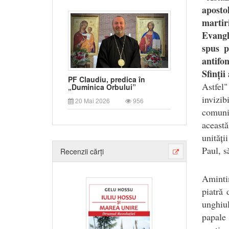
aposto
martir
Evangh
spus p
antifo
Sfinții
PF Claudiu, predica în
Astfel"
„Duminica Orbului”
invizi
20 Mai 2026
956
comuniu
această
unități
Paul, s
Recenzii cărți
Amintin
piatră 
unghiul
papal