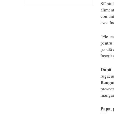
Sfântul
alimen
comunit
avea în
"Fie ca
pentru 
școală 
însoțit
După 
rugăci
Bangui
provoca
mângâie
Papa, 