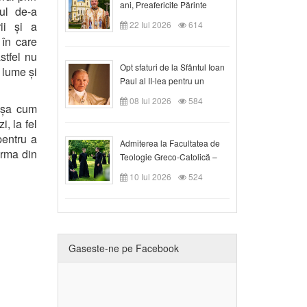
ani, Preafericite Părinte
ul de-a
Claudiu!
ii și a
22 Iul 2026
614
, în care
astfel nu
Opt sfaturi de la Sfântul Ioan
 lume și
Paul al II-lea pentru un
creștin
08 Iul 2026
584
 așa cum
i, la fel
 pentru a
Admiterea la Facultatea de
orma din
Teologie Greco-Catolică –
Departamentul Blaj în anul
10 Iul 2026
524
universitar 2026/2027
Gaseste-ne pe Facebook