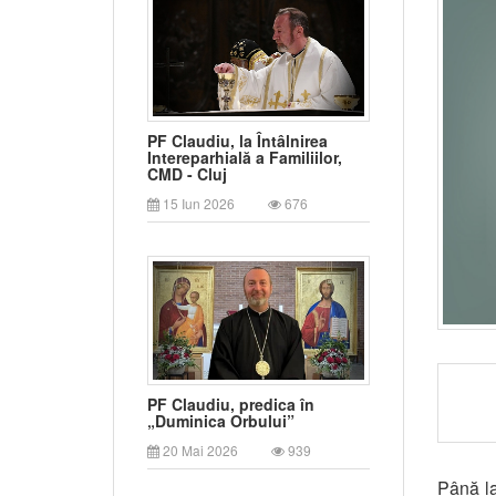
PF Claudiu, la Întâlnirea
Intereparhială a Familiilor,
CMD - Cluj
15 Iun 2026
676
PF Claudiu, predica în
„Duminica Orbului”
20 Mai 2026
939
Până la