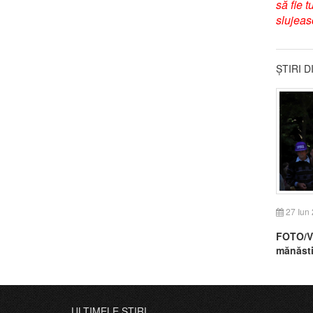
să fie t
slujeas
ȘTIRI 
27 Iun
FOTO/VI
mănăsti
ULTIMELE ȘTIRI