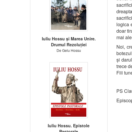
sacrif
dreapt
sacrific
logica e
doar ti
mai ales
Iuliu Hossu și Marea Unire.
Drumul Rezoluției
Noi, cr
De Gelu Hossu
botezul 
și darul
trece d
Fiii tun
PS Cla
Episcop
Iuliu Hossu. Epistole
Pastorale