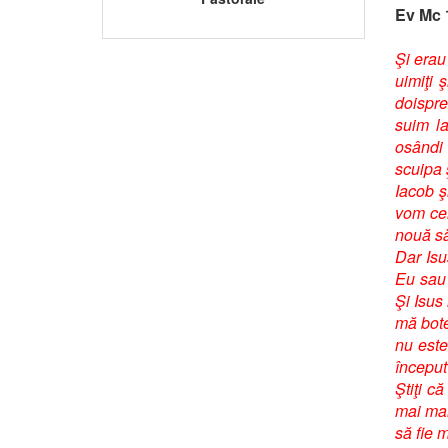
Ev Mc 
Şi erau
uimiţi 
doispre
suim la
osândi 
scuipa ş
Iacob ş
vom cer
nouă să
Dar Isu
Eu sau 
Şi Isus
mă bote
nu este
început
Ştiţi c
mai mar
să fie m