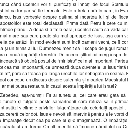
tunci când ucenicii vor fi purificați și înnoiți de focul Spiritulu
și inima lor par să fie ferecate. Este a treia oară în care, în Ev
rcu, Isus vorbește despre patima și moartea lui și de fiec
 apostolilor este total deplasată. Prima dată Petru îi cere cu in
chimbe planul. A doua și a treia oară, ucenicii caută să vadă car
 mai mare sau care poate sta mai aproape de Isus, așa cum 
lia de astăzi. În mod evident sunt încă oameni vechi, ce îl c
a și un trimis al lui Dumnezeu menit să îi scape de jugul roma
ura o nouă împărăție terestră. De aceea, știind că merg înspre Ie
 încearcă să obțină postul de “ministru” cel mai important. Parte
apt cea mai importantă, ce urmează după cuvintele lui Isus “Iată
salim”, pare să treacă pe lângă urechile lor nebăgată în seamă. 
 pot concepe un discurs despre suferința și moartea Maestrului lo
el ar mai putea restaura în cazul acesta Împărăția lui Israel?
i Zebedeu, așa-numiții Fii ai tunetului, cei care erau gata să
 tunete și fulgere peste samarinenii care refuză să îl prim
nt astăzi victimele privirilor fulgerătoare ale celorlalți apostoli
za cererii celor doi. Isus e nevoit să intervină pentru a le vorbi 
de Împărăție decât cea pe care ei și-o imaginează. O Împărăție
Împăratului are forma Crucii, menită să împace pământul cu Ce