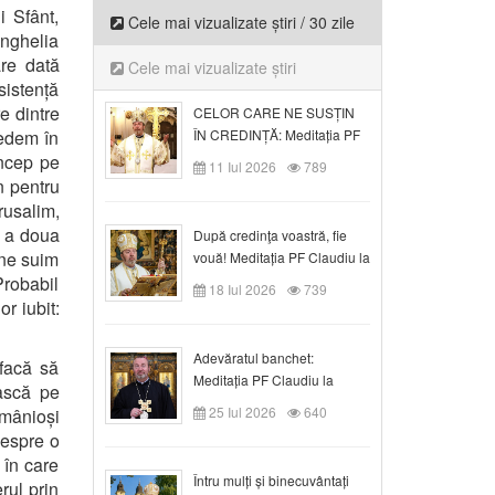
i Sfânt,
Cele mai vizualizate știri / 30 zile
anghelia
are dată
Cele mai vizualizate știri
sistență
e dintre
CELOR CARE NE SUSȚIN
vedem în
ÎN CREDINȚĂ: Meditația PF
Claudiu la Duminica a VI-a
oncep pe
11 Iul 2026
789
după Rusalii
n pentru
rusalim,
a a doua
După credinţa voastră, fie
 ne suim
vouă! Meditația PF Claudiu la
duminica a VII-a după Rusalii
Probabil
18 Iul 2026
739
r iubit:
Adevăratul banchet:
 facă să
Meditația PF Claudiu la
ească pe
Duminica a VIII-a după
25 Iul 2026
640
, mânioși
Rusalii
despre o
 în care
Întru mulți și binecuvântați
rul prin