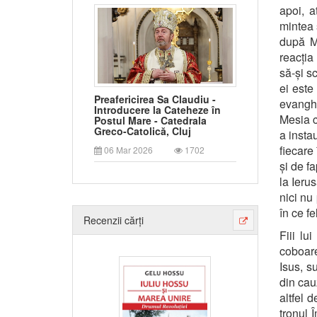
apoi, a
mintea 
după Ma
reacția
să-și s
ei este
Preafericirea Sa Claudiu -
evanghe
Introducere la Cateheze în
Mesia c
Postul Mare - Catedrala
Greco-Catolică, Cluj
a insta
fiecare
06 Mar 2026
1702
și de f
la Ieru
nici nu
în ce f
Recenzii cărți
Fiii lu
coboare
Isus, su
din cau
altfel 
tronul 