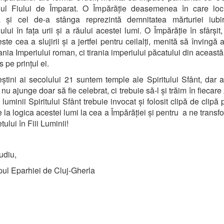
iciul Fiului de Împarat. O Împărăție deasemenea în care loc
a și cel de-a stânga reprezintă demnitatea mărturiei iubir
iului în fața urii și a răului acestei lumi. O Împărăție în sfârșit
ste cea a slujirii și a jertfei pentru ceilalți, menită să învingă 
rania Imperiului roman, ci tirania imperiului păcatului din această
 pe prințul ei.
eștini ai secolului 21 suntem temple ale Spiritului Sfânt, dar
nu ajunge doar să fie celebrat, ci trebuie să-l și trăim în fiecare z
 luminii Spiritului Sfânt trebuie invocat și folosit clipă de clipă
e la logica acestei lumi la cea a Împărăției și pentru a ne transf
etului în Fiii Luminii!
udiu,
ul Eparhiei de Cluj-Gherla