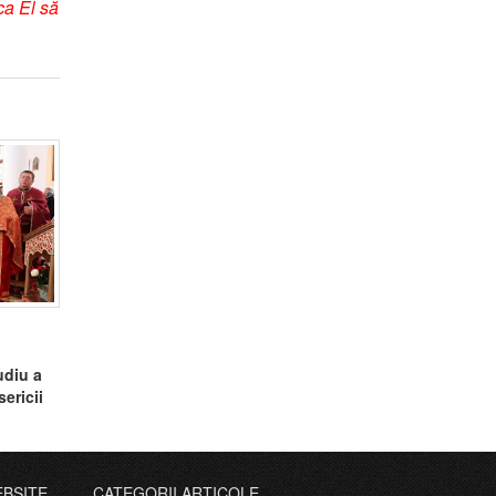
 ca El să
udiu a
sericii
EBSITE
CATEGORII ARTICOLE