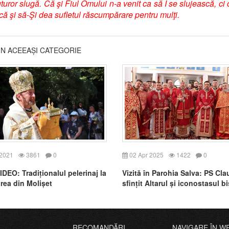
uturor slugă. Că şi Fiul Omului n-a venit ca să I se slujească, ci
că şi să-Şi dea sufletul răscumpărare pentru mulţi.
DIN ACEEAȘI CATEGORIE
 2021
3861
0
02 Apr 2025
1422
0
DEO: Tradiționalul pelerinaj la
Vizită în Parohia Salva: PS Cla
rea din Molișet
sfințit Altarul și iconostasul bi
„Sfântul Vasile cel Mare”
RECOMANDĂRI
NAVIGARE ÎN W