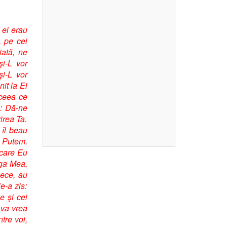
 ei erau
, pe cei
iată, ne
şi-L vor
şi-L vor
nit la El
 ceea ce
s: Dă-ne
irea Ta.
 îl beau
: Putem.
 care Eu
nga Mea,
zece, au
e-a zis:
e şi cei
 va vrea
ntre voi,