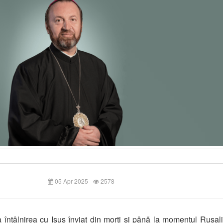
05 Apr 2025
2578
 întâlnirea cu Isus înviat din morți și până la momentul Rusali