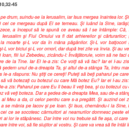
10,32-45
 pe drum, suindu-se la Ierusalim, iar Isus mergea înaintea lor. Şi
şi cei ce mergeau după El se temeau. Şi luând la Sine, iarăşi
zece, a început să le spună ce aveau să I se întâmple: Că, 
 Ierusalim şi Fiul Omului va fi dat arhiereilor şi cărturarilor; 
la moarte şi-L vor da în mâna păgânilor. Şi-L vor batjocori 
i-L vor biciui şi-L vor omorî, dar după trei zile va învia. Şi au ve
i Ioan, fiii lui Zebedeu, zicându-I: Învăţătorule, voim să ne faci
e de la Tine. Iar El le-a zis: Ce voiţi să vă fac? Iar ei I-au zi
 şedem unul de-a dreapta Ta, şi altul de-a stânga Ta, întru mar
s le-a răspuns: Nu ştiţi ce cereţi! Puteţi să beţi paharul pe care
să vă botezaţi cu botezul cu care Mă botez Eu? Iar ei I-au zis
 le-a zis: Paharul pe care Eu îl beau îl veţi bea, şi cu botezul cu
z vă veţi boteza. Dar a şedea de-a dreapta Mea, sau de-a stâ
 al Meu a da, ci celor pentru care s-a pregătit. Şi auzind cei 
 a se mânia pe Iacov şi pe Ioan. Şi Isus, chemându-i la Sine, l
ă cei ce se socotesc cârmuitori ai neamurilor domnesc peste el
i ai lor le stăpânesc. Dar între voi nu trebuie să fie aşa, ci care
are între voi, să fie slujitor al vostru. Şi care va vrea să fie întâi î