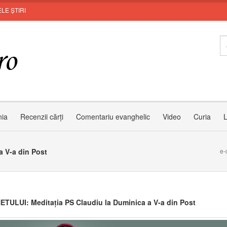
LE ȘTIRI
nia
Recenzii cărți
Comentariu evanghelic
Video
Curia
L
a V-a din Post
e-
NETULUI: Meditația PS Claudiu la Duminica a V-a din Post