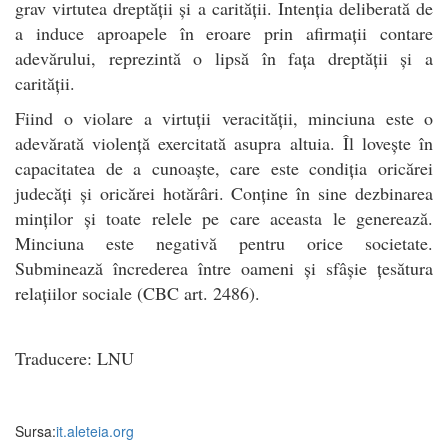
grav virtutea dreptății și a carității. Intenția deliberată de
a induce aproapele în eroare prin afirmații contare
adevărului, reprezintă o lipsă în fața dreptății și a
carității.
Fiind o violare a virtuții veracității, minciuna este o
adevărată violență exercitată asupra altuia. Îl lovește în
capacitatea de a cunoaște, care este condiția oricărei
judecăți și oricărei hotărâri. Conține în sine dezbinarea
minților și toate relele pe care aceasta le generează.
Minciuna este negativă pentru orice societate.
Subminează încrederea între oameni și sfâșie țesătura
relațiilor sociale (CBC art. 2486).
Traducere: LNU
Sursa:
it.aleteia.org