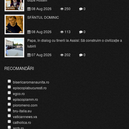
08 Aug 2026
250
0
SFÂNTUL DOMINIC
08 Aug 2026
113
0
Papa, în dialog cu tinerii la Assisi: Să construim o civilizație a
iubirii
07 Aug 2026
202
0
RECOMANDĂRI
bisericaromanaunita.ro
episcopiabucuresti.ro
egco.ro
episcopiamm.ro
pioromeno.com
bru-italia.eu
vaticannews.va
catholica.ro
arcb.ro