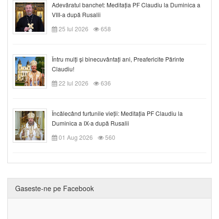
Adevăratul banchet: Meditația PF Claudiu la Duminica a
VIII-a după Rusalii
25 Iul 2026
658
Întru mulți și binecuvântați ani, Preafericite Părinte
Claudiu!
22 Iul 2026
636
Încălecând furtunile vieții: Meditația PF Claudiu la
Duminica a IX-a după Rusalii
01 Aug 2026
560
Gaseste-ne pe Facebook