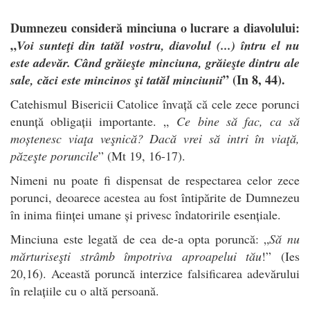
Dumnezeu consideră minciuna o lucrare a diavolului:
„
Voi sunteţi din tatăl vostru, diavolul (...) întru el nu
este adevăr. Când grăieşte minciuna, grăieşte dintru ale
” (In 8, 44).
sale, căci este mincinos şi tatăl minciunii
Catehismul Bisericii Catolice învață că cele zece porunci
enunță obligații importante. „
Ce bine să fac, ca să
moștenesc viaţa veşnică? Dacă vrei să intri în viaţă,
păzeşte poruncile
” (Mt 19, 16-17).
Nimeni nu poate fi dispensat de respectarea celor zece
porunci, deoarece acestea au fost întipărite de Dumnezeu
în inima ființei umane și privesc îndatoririle esențiale.
Minciuna este legată de cea de-a opta poruncă: „
Să nu
mărturiseşti strâmb împotriva aproapelui tău
!” (Ies
20,16). Această poruncă interzice falsificarea adevărului
în relațiile cu o altă persoană.