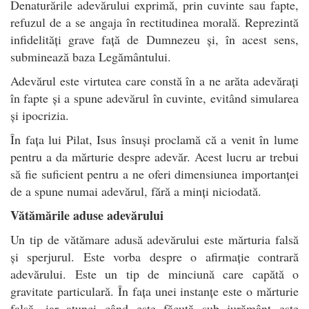
Denaturările adevărului exprimă, prin cuvinte sau fapte,
refuzul de a se angaja în rectitudinea morală. Reprezintă
infidelități grave față de Dumnezeu și, în acest sens,
subminează baza Legământului.
Adevărul este virtutea care constă în a ne arăta adevărați
în fapte și a spune adevărul în cuvinte, evitând simularea
și ipocrizia.
În fața lui Pilat, Isus însuși proclamă că a venit în lume
pentru a da mărturie despre adevăr. Acest lucru ar trebui
să fie suficient pentru a ne oferi dimensiunea importanței
de a spune numai adevărul, fără a minți niciodată.
Vătămările aduse adevărului
Un tip de vătămare adusă adevărului este mărturia falsă
și sperjurul. Este vorba despre o afirmație contrară
adevărului. Este un tip de minciună care capătă o
gravitate particulară. În fața unei instanțe este o mărturie
falsă, iar atunci când este făcută sub jurământ este