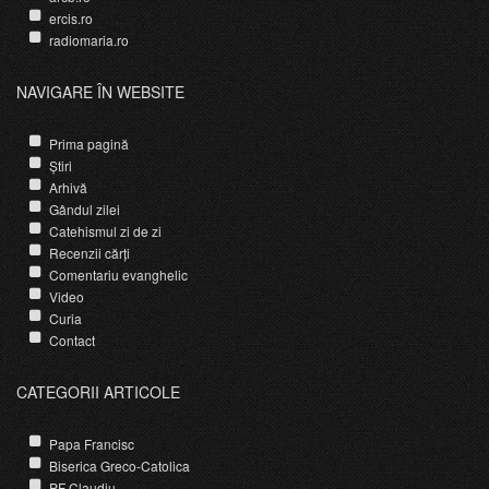
ercis.ro
radiomaria.ro
NAVIGARE ÎN WEBSITE
Prima pagină
Știri
Arhivă
Gândul zilei
Catehismul zi de zi
Recenzii cărți
Comentariu evanghelic
Video
Curia
Contact
CATEGORII ARTICOLE
Papa Francisc
Biserica Greco-Catolica
PF Claudiu