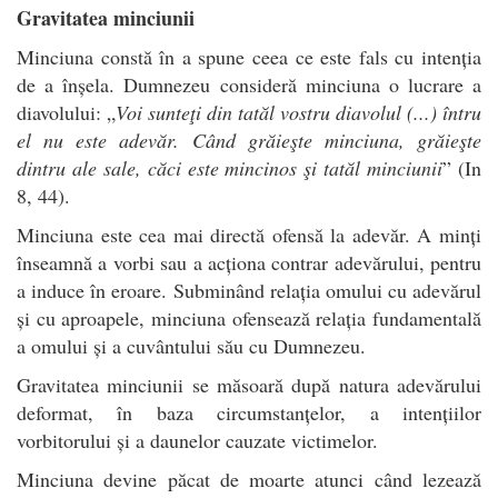
Gravitatea minciunii
Minciuna constă în a spune ceea ce este fals cu intenția
de a înșela. Dumnezeu consideră minciuna o lucrare a
diavolului: „
Voi sunteţi din tatăl vostru diavolul (...) întru
el nu este adevăr. Când grăieşte minciuna, grăieşte
dintru ale sale, căci este mincinos şi tatăl minciunii
” (In
8, 44).
Minciuna este cea mai directă ofensă la adevăr. A minți
înseamnă a vorbi sau a acționa contrar adevărului, pentru
a induce în eroare. Subminând relația omului cu adevărul
și cu aproapele, minciuna ofensează relația fundamentală
a omului și a cuvântului său cu Dumnezeu.
Gravitatea minciunii se măsoară după natura adevărului
deformat, în baza circumstanțelor, a intențiilor
vorbitorului și a daunelor cauzate victimelor.
Minciuna devine păcat de moarte atunci când lezează