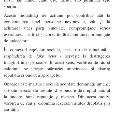
sperjur.
Aceste modalități de acțiune pot contribui atât la
condamnarea unei persoane nevinovate, cât și la
achitarea unei părți vinovate, compromițând serios
exercitarea justiției și corectitudinea sentinței pronunțate
de judecători.
În contextul rețelelor sociale, acest tip de minciună -
răspândirea de
fake news -
servește la distrugerea
imaginii unei persoane. În acest sens, vorbirea de rău și
calomnia se unește mărturiei mincinoase și distrug
reputația și onoarea aproapelui.
Onoarea este mărturia socială acordată demnității umane,
și toate persoanele trebuie să se bucure de dreptul natural
la onoare, bună reputație și respect. Din acest motiv,
vorbirea de rău și calomnia lezează virtutea dreptății și a
carității.