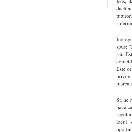
Isus, d
dacă nu
tuturor
suferim
Îndrept
spus: "
săi. Es
coincid
Este or
privir
marcate
Să ne r
pace ca
asculta
locul 
oportun