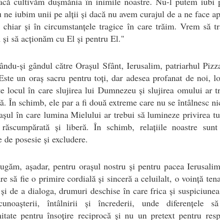
acă cultivăm dușmănia în inimile noastre. Nu-l putem iubi 
 ne iubim unii pe alții și dacă nu avem curajul de a ne face a
, chiar și în circumstanțele tragice în care trăim. Vrem să t
 și să acționăm cu El și pentru El."
ându-și gândul către Orașul Sfânt, Ierusalim, patriarhul Pizz
Este un oraș sacru pentru toți, dar adesea profanat de noi, lo
te locul în care slujirea lui Dumnezeu și slujirea omului ar t
ă. În schimb, ele par a fi două extreme care nu se întâlnesc ni
așul în care lumina Mielului ar trebui să lumineze privirea tu
e răscumpărată și liberă. În schimb, relațiile noastre sunt
 de posesie și excludere.
ugăm, așadar, pentru orașul nostru și pentru pacea Ierusali
re să fie o primire cordială și sinceră a celuilalt, o voință ten
 și de a dialoga, drumuri deschise în care frica și suspiciunea
cunoașterii, întâlnirii și încrederii, unde diferențele s
itate pentru însoțire reciprocă și nu un pretext pentru res