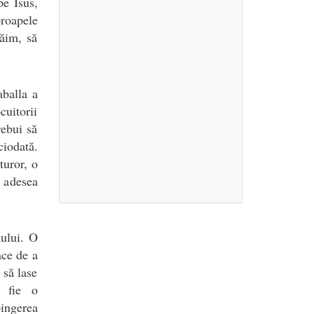
pe Isus,
proapele
răim, să
aballa a
cuitorii
rebui să
ciodată.
turor, o
 adesea
mului. O
ace de a
 să lase
ă fie o
pingerea