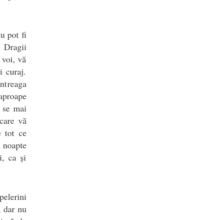
u pot fi
. Dragii
 voi, vă
i curaj.
întreaga
 aproape
u se mai
 care vă
 tot ce
ă noapte
i, ca și
pelerini
, dar nu