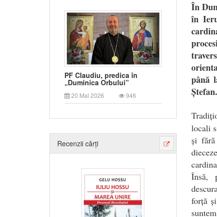
În Dum
în Ier
cardin
proces
traver
orient
PF Claudiu, predica în
până l
„Duminica Orbului”
Ștefan
20 Mai 2026
946
T
radiț
locali 
și fără
Recenzii cărți
diecez
cardina
Însă, 
descura
forță ș
suntem 