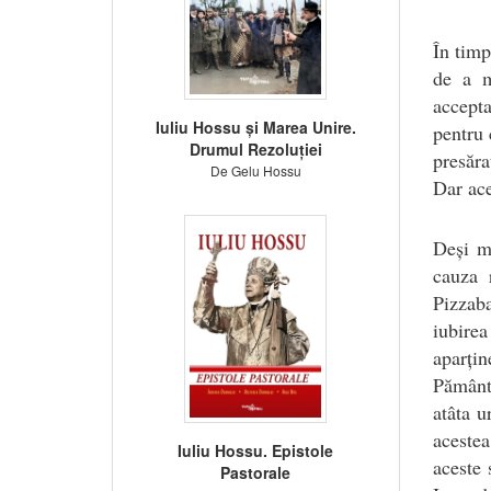
În timp
de a m
accepta
Iuliu Hossu și Marea Unire.
pentru 
Drumul Rezoluției
presăra
De Gelu Hossu
Dar ace
Deși ma
cauza 
Pizzab
iubirea
aparțin
Pământ 
atâta u
aceste
Iuliu Hossu. Epistole
aceste
Pastorale