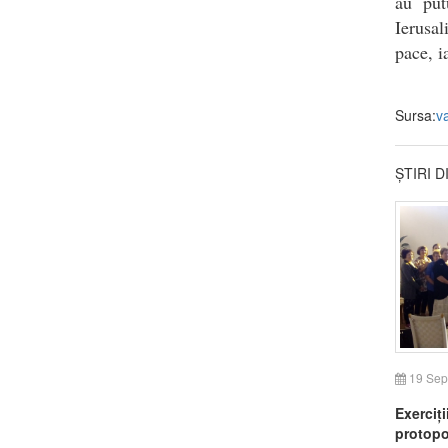
au put
Ierusal
pace, i
Sursa:
v
ȘTIRI 
19 Sep
Exerciți
protopo