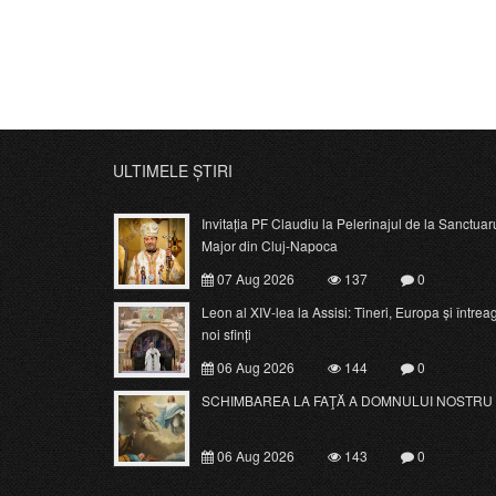
ULTIMELE ȘTIRI
Invitația PF Claudiu la Pelerinajul de la Sanctuar
Major din Cluj-Napoca
07 Aug 2026
137
0
Leon al XIV-lea la Assisi: Tineri, Europa și întrea
noi sfinți
06 Aug 2026
144
0
SCHIMBAREA LA FAŢĂ A DOMNULUI NOSTRU 
06 Aug 2026
143
0