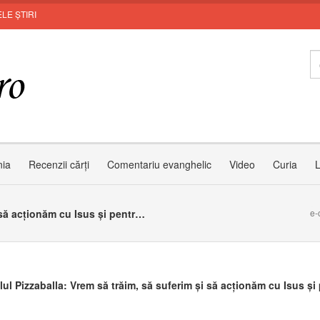
LE ȘTIRI
In
nia
Recenzii cărți
Comentariu evanghelic
Video
Curia
L
Cardinalul Pizzaballa: Vrem să trăim, să suferim și să acționăm cu Isus și pentru Isus
e-
lul Pizzaballa: Vrem să trăim, să suferim și să acționăm cu Isus și