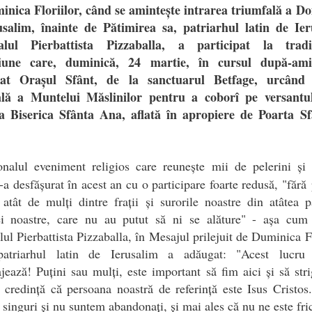
inica Floriilor, când se amintește intrarea triumfală a D
usalim, înainte de Pătimirea sa, patriarhul latin de Ier
alul Pierbattista Pizzaballa, a participat la tradi
iune care, duminică, 24 martie, în cursul după-ami
sat Orașul Sfânt, de la sanctuarul Betfage, urcând
ală a Muntelui Măslinilor pentru a coborî pe versantu
a Biserica Sfânta Ana, aflată în apropiere de Poarta Sf
.
ionalul eveniment religios care reunește mii de pelerini și 
s-a desfășurat în acest an cu o participare foarte redusă, "fără
 atât de mulți dintre frații și surorile noastre din atâtea p
ei noastre, care nu au putut să ni se alăture" - așa cum
lul Pierbattista Pizzaballa, în Mesajul prilejuit de Duminica Fl
patriarhul latin de Ierusalim a adăugat: "Acest lucr
jează! Puțini sau mulți, este important să fim aici și să st
i credință că persoana noastră de referință este Isus Cristo
singuri și nu suntem abandonați, și mai ales că nu ne este fri