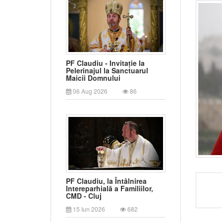
PF Claudiu - Invitație la
Pelerinajul la Sanctuarul
Maicii Domnului
06 Aug 2026
86
PF Claudiu, la Întâlnirea
Intereparhială a Familiilor,
CMD - Cluj
15 Iun 2026
682