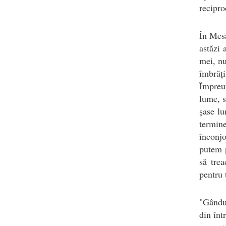
recipro
În Mesa
astăzi 
mei, nu
îmbrăți
Împreun
lume, s
șase lu
termine
înconj
putem p
să trea
pentru t
"Gândur
din înt