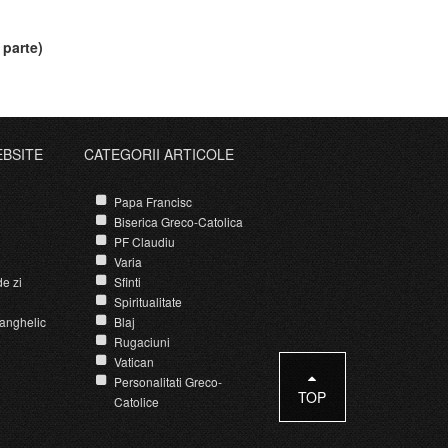
 parte)
EBSITE
CATEGORII ARTICOLE
Papa Francisc
Biserica Greco-Catolica
PF Claudiu
Varia
e zi
Sfinti
Spiritualitate
anghelic
Blaj
Rugaciuni
Vatican
Personalitati Greco-
TOP
Catolice