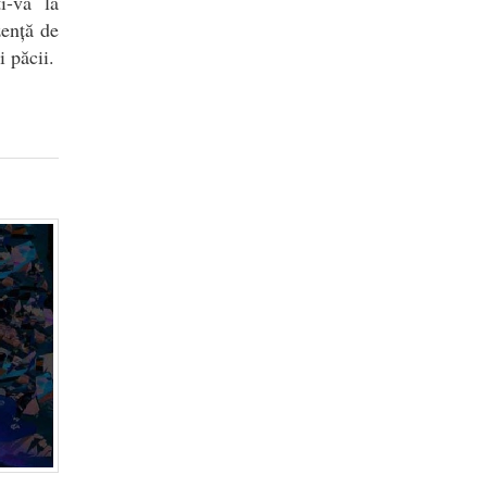
i-vă la
zență de
i păcii.