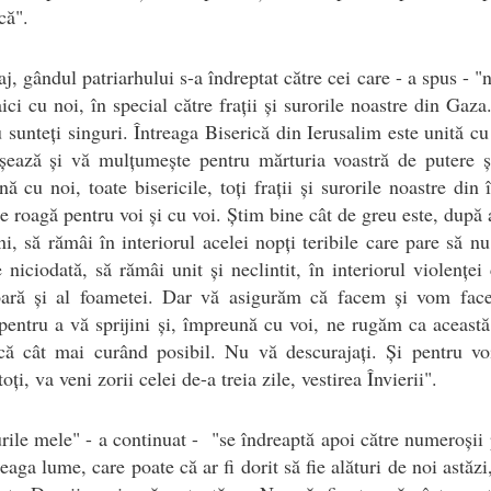
că".
j, gândul patriarhului s-a îndreptat către cei care - a spus - "n
aici cu noi, în special către frații și surorile noastre din Gaza
 sunteți singuri. Întreaga Biserică din Ierusalim este unită cu
șează și vă mulțumește pentru mărturia voastră de putere ș
ă cu noi, toate bisericile, toți frații și surorile noastre din 
e roagă pentru voi și cu voi. Știm bine cât de greu este, după
ni, să rămâi în interiorul acelei nopți teribile care pare să n
 niciodată, să rămâi unit și neclintit, în interiorul violenței
oară și al foametei. Dar vă asigurăm că facem și vom face
entru a vă sprijini și, împreună cu voi, ne rugăm ca aceast
că cât mai curând posibil. Nu vă descurajați. Și pentru vo
oți, va veni zorii celei de-a treia zile, vestirea Învierii".
ile mele" - a continuat - "se îndreaptă apoi către numeroșii 
reaga lume, care poate că ar fi dorit să fie alături de noi astăzi