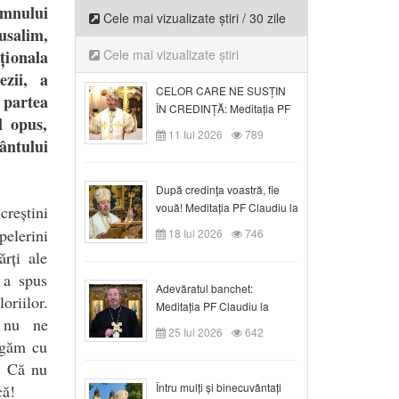
omnului
Cele mai vizualizate știri / 30 zile
usalim,
ționala
Cele mai vizualizate știri
ezii, a
CELOR CARE NE SUSȚIN
 partea
ÎN CREDINȚĂ: Meditația PF
l opus,
Claudiu la Duminica a VI-a
11 Iul 2026
789
ântului
după Rusalii
După credinţa voastră, fie
vouă! Meditația PF Claudiu la
creștini
duminica a VII-a după Rusalii
pelerini
18 Iul 2026
746
ărți ale
 a spus
Adevăratul banchet:
oriilor.
Meditația PF Claudiu la
u nu ne
Duminica a VIII-a după
25 Iul 2026
642
Rusalii
rigăm cu
s. Că nu
Întru mulți și binecuvântați
că!