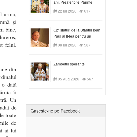
ani, Preafericite Părinte
Claudiu!
22 Iul 2026
617
-l urma,
amnă și
em bine,
Opt sfaturi de la Sfântul Ioan
dureros,
Paul al II-lea pentru un
creștin
t felul.
08 Iul 2026
587
Zâmbetul speranței
iune din
dinalul
05 Aug 2026
567
 o dată
ăruia îi
stră. Un
vadat de
Gaseste-ne pe Facebook
de toate
mile de
 ai lui