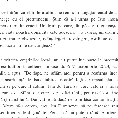
 ce intrăm cu el în Ierusalim, ne reînnoim angajamentul de a
erge cu el pretutindeni. Știm că a-l urma pe Isus înse
rea drumului crucii. Un drum pe care, din păcate, îl cunoașt
că viața noastră obișnuită este adesea o
via crucis
, un drum 
t cu multe obstacole, neînțelegeri, respingeri, ostilitate de to
st lucru nu ne descurajează."
joritatea creștinilor locali nu au putut lua parte la proces
restricțiilor israeliene impuse după 7 octombrie 2023, car
alla a spus: "De fapt, ne aflăm aici pentru a reafirma încă
 noastră față de Isus, iubirea noastră față de orașul său, c
em și pe care îl iubim, față de Țara sa, care este și a noa
care este Sfânt, dar care este astăzi rănit, pentru că este in
ră și ranchiună. Dar vai nouă dacă ne vom lăsa contaminați 
a. Vrem să-i cerem, aici, lui Dumnezeu să ne ferească ini
 sentimente de dușmănie. Pentru că nu putem rămâne prieteni