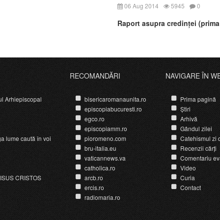
06 Aug 2014
5945
0
Raport asupra credinței (prima
RECOMANDĂRI
NAVIGARE ÎN W
ul Arhiepiscopal
bisericaromanaunita.ro
Prima pagină
episcopiabucuresti.ro
Știri
egco.ro
Arhivă
episcopiamm.ro
Gândul zilei
ga lume caută în voi
pioromeno.com
Catehismul zi d
bru-italia.eu
Recenzii cărți
vaticannews.va
Comentariu ev
catholica.ro
Video
ISUS CRISTOS
arcb.ro
Curia
ercis.ro
Contact
radiomaria.ro