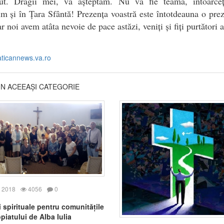
ut. Dragii mei, vă așteptăm. Nu vă fie teamă, întoarceț
im și în Țara Sfântă! Prezența voastră este întotdeauna o pre
ar noi avem atâta nevoie de pace astăzi, veniți și fiți purtători a
aticannews.va.ro
DIN ACEEAȘI CATEGORIE
 2018
4056
0
i spirituale pentru comunitățile
piatului de Alba Iulia