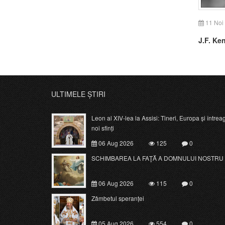
11 Noi
J.F. Ke
ULTIMELE ȘTIRI
Leon al XIV-lea la Assisi: Tineri, Europa și întrea
noi sfinți
06 Aug 2026
125
0
SCHIMBAREA LA FAŢĂ A DOMNULUI NOSTRU 
06 Aug 2026
115
0
Zâmbetul speranței
05 Aug 2026
554
0