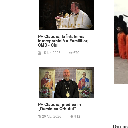
PF Claudiu, la Întâlnirea
Intereparhială a Familiilor,
CMD - Cluj
15 Iun 2026
679
PF Claudiu, predica în
„Duminica Orbului”
20 Mai 2026
942
Din or