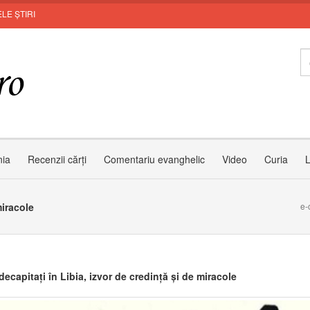
LE ȘTIRI
nia
Recenzii cărți
Comentariu evanghelic
Video
Curia
L
miracole
e-
 decapitați în Libia, izvor de credință și de miracole