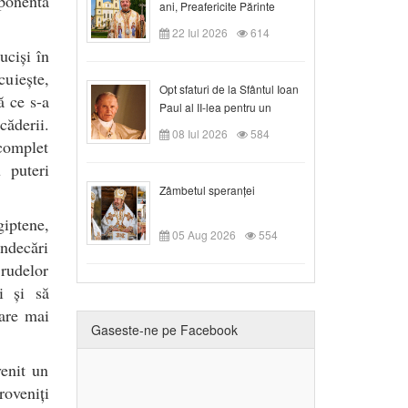
ponentă
ani, Preafericite Părinte
Claudiu!
22 Iul 2026
614
uciși în
cuiește,
Opt sfaturi de la Sfântul Ioan
ă ce s-a
Paul al II-lea pentru un
căderii.
creștin
08 Iul 2026
584
 complet
u puteri
Zâmbetul speranței
iptene,
05 Aug 2026
554
ndecări
 rudelor
i și să
dare mai
Gaseste-ne pe Facebook
venit un
roveniți