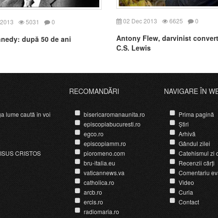
02 Dec 2013
6625
0
 2013
5031
0
Antony Flew, darvinist convert
nnedy: după 50 de ani
C.S. Lewis
RECOMANDĂRI
NAVIGARE ÎN W
ga lume caută în voi
bisericaromanaunita.ro
Prima pagină
episcopiabucuresti.ro
Știri
egco.ro
Arhivă
episcopiamm.ro
Gândul zilei
ISUS CRISTOS
pioromeno.com
Catehismul zi d
bru-italia.eu
Recenzii cărți
vaticannews.va
Comentariu ev
catholica.ro
Video
arcb.ro
Curia
ercis.ro
Contact
radiomaria.ro