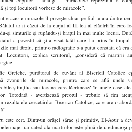
ualitatea copților - adaugă - miracolele reprezintă o com
lă și toți locuitorii vorbesc de miracole”.
ntre aceste miracole îl privește chiar pe fiul unuia dintre cei 
Băiatul ar fi căzut de la etajul al III-lea al clădirii în care lo
du-și simțurile și rupându-și brațul în mai multe locuri. Dup
baiatul a povestit că și-a visat tatăl care l-a prins în timpul 
zile mai târziu, printr-o radiografie s-a putut constata că era
t. Locuitorii, explica scriitorul, „consideră că martirii a
rgice”.
fic Greiche, purtătorul de cuvânt al Bisericii Catolice eg
mă zvonurile de miracole, printre care se află unele vi
cabile științific sau icoane care lăcrimează în unele case ale
ilor. Totodată - avertizează preotul - trebuie să fim atenț
m rezultatele cercetărilor Bisericii Catolice, care are o abor
ă”.
u este cert. Dintr-un orășel sărac și primitiv, El-Aour a de
pelerinaje, iar catedrala martirilor este plină de credincioși p