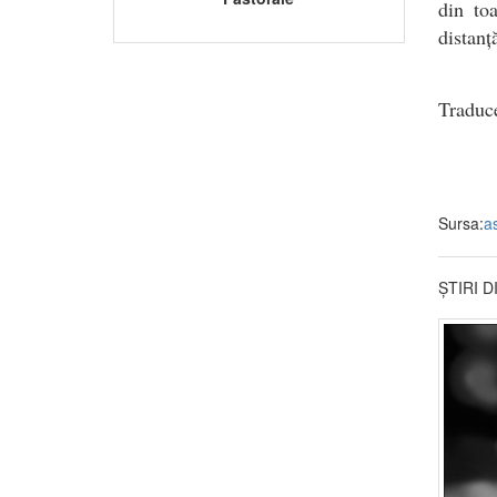
din toa
distanț
Traduc
Sursa:
a
ȘTIRI 