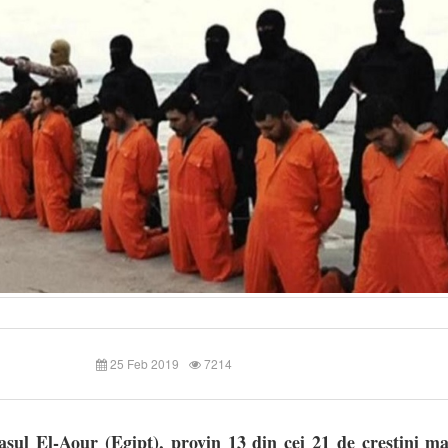
25 Feb 2019
7214
așul El-Aour (Egipt), provin 13 din cei 21 de creștini ma