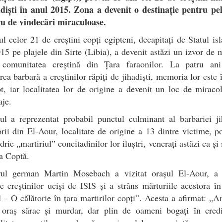
adiști în anul 2015. Zona a devenit o destinație pentru pel
ru de vindecări miraculoase.
ul celor 21 de creștini copți egipteni, decapitați de Statul is
15 pe plajele din Sirte (Libia), a devenit astăzi un izvor de 
 comunitatea creștină din Țara faraonilor. La patru an
rea barbară a creștinilor răpiți de jihadiști, memoria lor este 
t, iar localitatea lor de origine a devenit un loc de miraco
aje.
l a reprezentat probabil punctul culminant al barbariei ji
rii din El-Aour, localitate de origine a 13 dintre victime, p
rie „martiriul” concitadinilor lor iluștri, venerați astăzi ca și s
a Coptă.
orul german Martin Mosebach a vizitat orașul El-Aour, a î
le creștinilor uciși de ISIS și a strâns mărturiile acestora în
 - O călătorie în țara martirilor copți”. Acesta a afirmat: „
n oraș sărac și murdar, dar plin de oameni bogați în credi