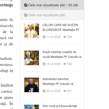
erinaje
Cele mai vizualizate știri / 30 zile
Cele mai vizualizate știri
lamic în
miracole
CELOR CARE NE SUSȚIN
ÎN CREDINȚĂ: Meditația PF
i de la
Claudiu la Duminica a VI-a
încă vie
11 Iul 2026
789
după Rusalii
le și de
După credinţa voastră, fie
vouă! Meditația PF Claudiu la
hadiste.
duminica a VII-a după Rusalii
ovestesc
18 Iul 2026
742
finți în
Adevăratul banchet:
Meditația PF Claudiu la
ntâlnit
Duminica a VIII-a după
 cartea:
25 Iul 2026
641
Rusalii
Am ajuns
nță. În
Întru mulți și binecuvântați