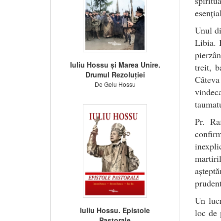
spirit
esenția
Unul di
Libia. 
pierzân
Iuliu Hossu și Marea Unire.
treit, 
Drumul Rezoluției
Câteva 
De Gelu Hossu
vindeca
taumatu
Pr. Ra
confir
inexpli
martir
așteptă
prudent
Un lucr
Iuliu Hossu. Epistole
loc de 
Pastorale