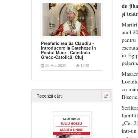
de jih
și teat
Martiri
anul 20
pentru
Preafericirea Sa Claudiu -
executa
Introducere la Cateheze în
Postul Mare - Catedrala
în Egip
Greco-Catolică, Cluj
pelerin
06 Mar 2026
1702
Masacru
Locuito
cu mând
Recenzii cărți
Biseric
Scriit
familii
„Cei 21
într-u