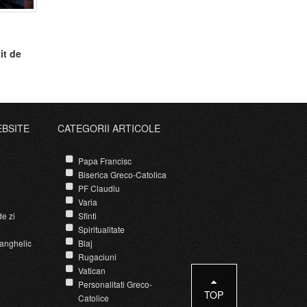
it de
EBSITE
CATEGORII ARTICOLE
Papa Francisc
Biserica Greco-Catolica
PF Claudiu
Varia
e zi
Sfinti
Spiritualitate
anghelic
Blaj
Rugaciuni
Vatican
Personalitati Greco-
TOP
Catolice