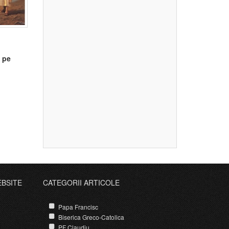
i pe
EBSITE
CATEGORII ARTICOLE
Papa Francisc
Biserica Greco-Catolica
PF Claudiu