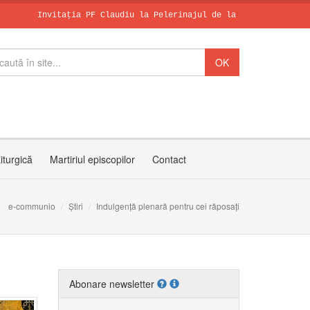
Invitația PF Claudiu la Pelerinajul de la Sanctuarul Arhiepisc
Papa, în dialo
Leon al XIV-le
SCHIMBAREA LA 
iturgică
Martiriul episcopilor
Contact
e-communio
Știri
Indulgență plenară pentru cei răposați
Abonare newsletter