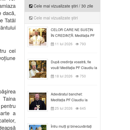
-amiaza
Cele mai vizualizate știri / 30 zile
e dacă,
Cele mai vizualizate știri
e Tatăl
ântului
CELOR CARE NE SUSȚIN
ÎN CREDINȚĂ: Meditația PF
Claudiu la Duminica a VI-a
11 Iul 2026
793
după Rusalii
tru cei
voțiune
După credinţa voastră, fie
vouă! Meditația PF Claudiu la
duminica a VII-a după Rusalii
18 Iul 2026
750
păşirea
Adevăratul banchet:
 Taina
Meditația PF Claudiu la
 pentru
Duminica a VIII-a după
25 Iul 2026
645
Rusalii
parte a
telor,
edeapsă
Întru mulți și binecuvântați