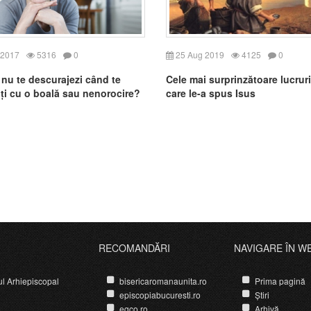
 2017
5316
0
25 Aug 2019
4125
0
nu te descurajezi când te
Cele mai surprinzătoare lucrur
ți cu o boală sau nenorocire?
care le-a spus Isus
RECOMANDĂRI
NAVIGARE ÎN W
ul Arhiepiscopal
bisericaromanaunita.ro
Prima pagină
episcopiabucuresti.ro
Știri
egco.ro
Arhivă