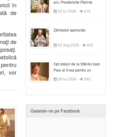
ani, Preafericite Părinte
icii în
Claudiu!
22 Iul 2026
618
dată de
Zâmbetul speranței
oritatea
ânaţi de
05 Aug 2026
605
posaţi.
stolică
 pentru
Opt sfaturi de la Sfântul Ioan
Paul al II-lea pentru un
ri, vor
creștin
08 Iul 2026
593
Gaseste-ne pe Facebook