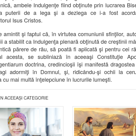
nică, ambele Indulgenţe fiind obţinute prin lucrarea Biser
ea puterii de a lega şi a dezlega ce i-a fost acor
torul Isus Cristos.
 amintit şi faptul că, în virtutea comuniunii sfinţilor, aut
ii a stabilit ca Indulgenţa plenară obţinută de creştinii m
ntică părere de rău, să poată fi aplicată şi pentru cei ră
ul acesta, se subliniază în aceeaşi Constituţie Apo
gentiarum doctrina, credincioşii îşi manifestă dragostea
agi adormiţi în Domnul, şi, ridicându-şi ochii la ceru
a cu mai multă înţelepciune în lucrurile lumeşti.
DIN ACEEAȘI CATEGORIE