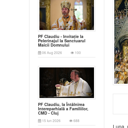
PF Claudiu - Invitație la
Pelerinajul la Sanctuarul
Maicii Domnului
06 Aug 2026
100
PF Claudiu, la Întâlnirea
Intereparhială a Familiilor,
CMD - Cluj
15 Iun 2026
688
Luna n