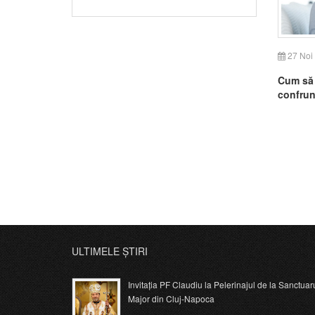
27 Noi
Cum să 
confrun
ULTIMELE ȘTIRI
Invitația PF Claudiu la Pelerinajul de la Sanctuar
Major din Cluj-Napoca