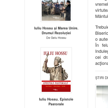
vremel
virtut
Mântui
Trebuie
Iuliu Hossu și Marea Unire.
Biseric
Drumul Rezoluției
De Gelu Hossu
o aute
În fel
Indule
cei dr
acţion
ȘTIRI 
Iuliu Hossu. Epistole
Pastorale