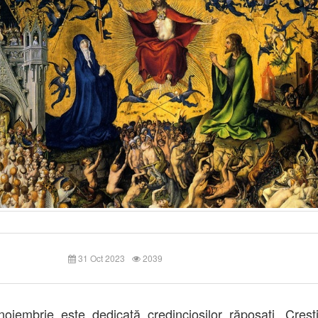
31 Oct 2023
2039
oiembrie este dedicată credincioșilor răposați. Crești