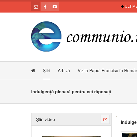
ULTIME
Știri
Arhivă
Vizita Papei Francisc în Româ
Indulgență plenară pentru cei răposați
Știri video
Indulge