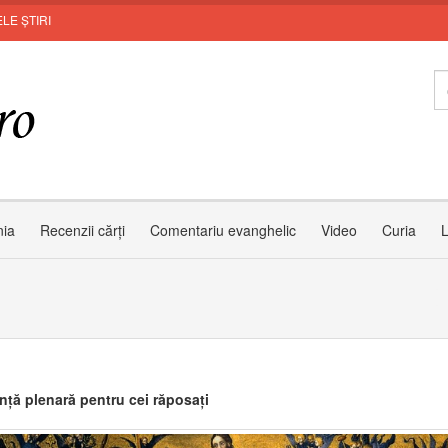
LE ȘTIRI
nia
Recenzii cărți
Comentariu evanghelic
Video
Curia
L
nță plenară pentru cei răposați