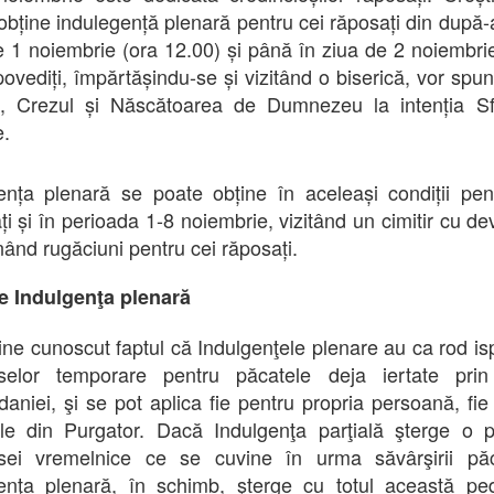
obține indulegență plenară pentru cei răposați din după
de 1 noiembrie (ora 12.00) și până în ziua de 2 noiembri
spovediți, împărtășindu-se și vizitând o biserică, vor spun
, Crezul și Născătoarea de Dumnezeu la intenția Sf
e.
ența plenară se poate obține în aceleași condiții pen
ți și în perioada 1-8 noiembrie, vizitând un cimitir cu de
nând rugăciuni pentru cei răposați.
re
Indulgenţa plenară
ine cunoscut faptul că Indulgenţele plenare au ca rod is
selor temporare pentru păcatele deja iertate prin
aniei, şi se pot aplica fie pentru propria persoană, fie
ele din Purgator. Dacă Indulgenţa parţială şterge o 
sei vremelnice ce se cuvine în urma săvârşirii păca
enţa plenară, în schimb, şterge cu totul această p