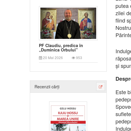
putea 
zilei 
fiind 
Nostru
Părint
PF Claudiu, predica în
„Duminica Orbului”
Indulg
răposa
20 Mai 2026
953
și spu
Desp
Recenzii cărți
Este b
pedep
Spoved
suflet
pedep
Indulg