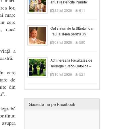
i mari.
ani, Preafericite Părinte
rea lor,
Claudiu!
22 Iul 2026
611
mai mare
-un cerc
a, dacă
Opt sfaturi de la Sfântul Ioan
Paul al II-lea pentru un
creștin
08 Iul 2026
580
viață a
oastră.
Admiterea la Facultatea de
Teologie Greco-Catolică –
în care
Departamentul Blaj în anul
10 Iul 2026
521
universitar 2026/2027
tare de
mite din
u
"
.
Gaseste-ne pe Facebook
degrabă
continuu
 asupra