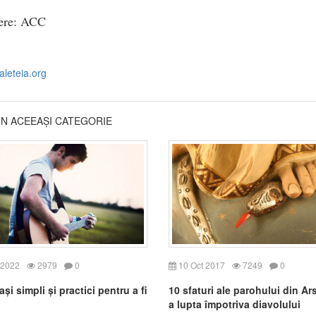
ere: ACC
.aleteia.org
DIN ACEEAȘI CATEGORIE
 2022
2979
0
10 Oct 2017
7249
0
și simpli și practici pentru a fi
10 sfaturi ale parohului din Ar
a lupta împotriva diavolului