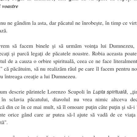
i voastre
nu ne gândim la asta, dar păcatul ne înrobește, în timp ce virt
ază.
rem să facem binele și să urmăm voința lui Dumnezeu,
cați și parcă legați de păcatele noastre. Robia aceasta poat
tul de a cauza o orbire spirituală, ceea ce ne face literalmen
 că păcătuim, să nu realizăm răul pe care îl facem pentru no
ru întreaga creație a lui Dumnezeu.
um descrie părintele Lorenzo Scupoli în
, „ț
Lupta spirituală
 în sclavia păcatului, diavolul nu vrea nimic altceva dec
că din ce în ce mai mult, să îl omoare puțin câte puțin și să-i 
te orice gând care ar putea să-l ajute să vadă de ce viața
tă".