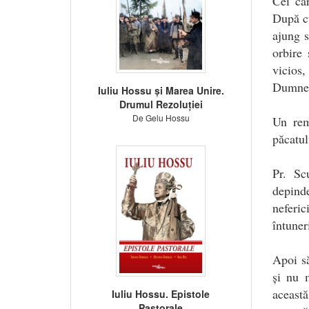
Cei ca
După c
ajung s
orbire 
vicios
Dumnez
Iuliu Hossu și Marea Unire.
Drumul Rezoluției
De Gelu Hossu
Un rem
păcatul
Pr. Sc
depind
neferic
întuner
Apoi s
și nu m
aceast
Iuliu Hossu. Epistole
Pastorale