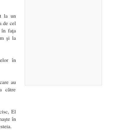
t la un
a de cel
 în fața
um și la
elor în
 care au
a către
isc, El
naște în
steia.