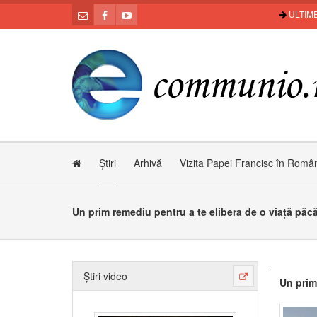
ULTIME
Știri
Arhivă
Vizita Papei Francisc în Româ
Un prim remediu pentru a te elibera de o viață păc
Știri video
Un prim