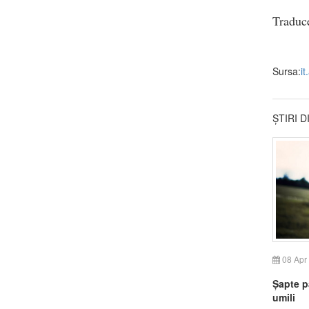
Traduc
Sursa:
it
ȘTIRI 
08 Apr
Șapte pa
umili