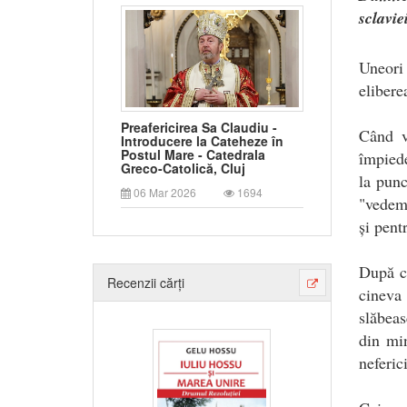
sclavie
Uneori 
elibere
Preafericirea Sa Claudiu -
Când v
Introducere la Cateheze în
Postul Mare - Catedrala
împiede
Greco-Catolică, Cluj
la punc
06 Mar 2026
1694
"vedem"
și pent
După c
Recenzii cărți
cineva
slăbeas
din min
neferici