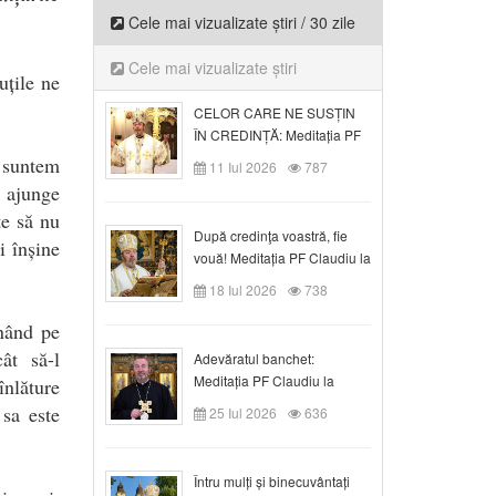
Cele mai vizualizate știri / 30 zile
Cele mai vizualizate știri
uțile ne
CELOR CARE NE SUSȚIN
ÎN CREDINȚĂ: Meditația PF
Claudiu la Duminica a VI-a
 suntem
11 Iul 2026
787
după Rusalii
e ajunge
te să nu
După credinţa voastră, fie
i înșine
vouă! Meditația PF Claudiu la
duminica a VII-a după Rusalii
18 Iul 2026
738
inând pe
ât să-l
Adevăratul banchet:
Meditația PF Claudiu la
înlăture
Duminica a VIII-a după
 sa este
25 Iul 2026
636
Rusalii
Întru mulți și binecuvântați