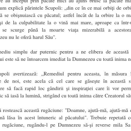
re au început prin păcate mici au ajuns brusc la păcate ma
um explică părintele Scupoli:
„
din ce în ce mai orbiți de orbi
ă se obișnuiască cu păcatul; astfel încât de la orbire la o 
și de la culpabilitate la o vină mai mare, aproape ca într
, se scurge până la moarte viața mizerabilă a acestor
eu nu le oferă harul Său".
ediu simplu dar puternic pentru a ne elibera de această 
ui este să ne întoarcem imediat la Dumnezeu cu toată inima n
upoli avertizează:
„
Remediul pentru aceasta, în măsura 
e de noi, este acela că cel care se găsește în această s
ire să facă rapid loc gândirii și inspirației care îi vor per
ic să iasă la lumină, strigând cu toată inima către Creatorul să
ă rostească această rugăciune: "Doamne, ajută-mă, ajută-mă 
ă lăsa în acest întuneric al păcatului". Trebuie repetată 
ă rugăciune, rugându-l pe Dumnezeu să-și reverse mila Sa