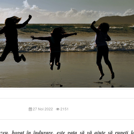
27 Noi 2022
2151
eu, bogat în îndurare, este gata să vă ajute să rupeți la