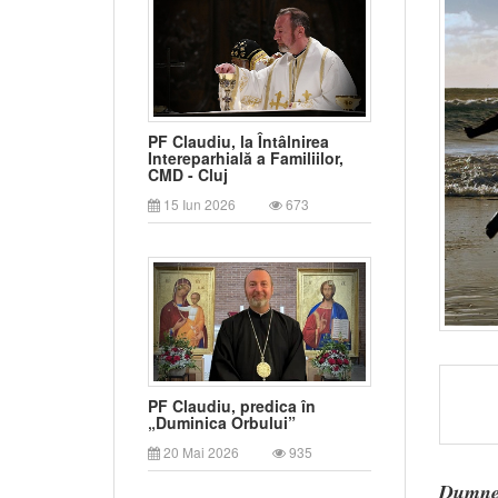
PF Claudiu, la Întâlnirea
Intereparhială a Familiilor,
CMD - Cluj
15 Iun 2026
673
PF Claudiu, predica în
„Duminica Orbului”
20 Mai 2026
935
Dumnez