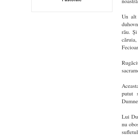
noastră
Un alt
duhovni
rău. Și
căruia,
Fecioar
Rugăci
sacrame
Aceasta
putut 
Dumne
Lui Du
nu obos
sufletu