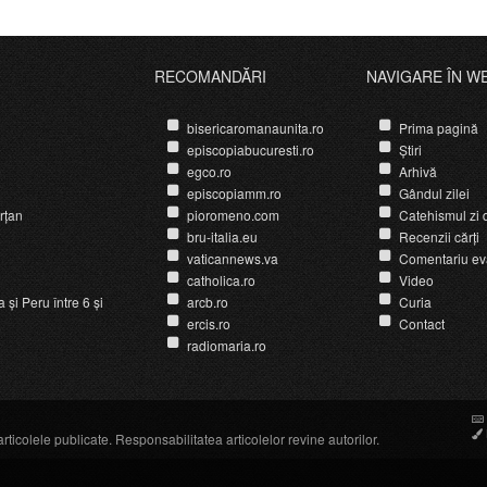
RECOMANDĂRI
NAVIGARE ÎN W
bisericaromanaunita.ro
Prima pagină
episcopiabucuresti.ro
Știri
egco.ro
Arhivă
episcopiamm.ro
Gândul zilei
rțan
pioromeno.com
Catehismul zi d
bru-italia.eu
Recenzii cărți
vaticannews.va
Comentariu ev
catholica.ro
Video
și Peru între 6 și
arcb.ro
Curia
ercis.ro
Contact
radiomaria.ro
icolele publicate. Responsabilitatea articolelor revine autorilor.