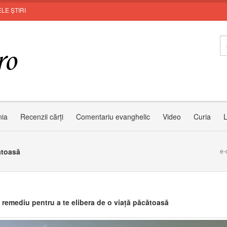
LE ȘTIRI
Zâ
nia
Recenzii cărți
Comentariu evanghelic
Video
Curia
L
ătoasă
e-
 remediu pentru a te elibera de o viață păcătoasă