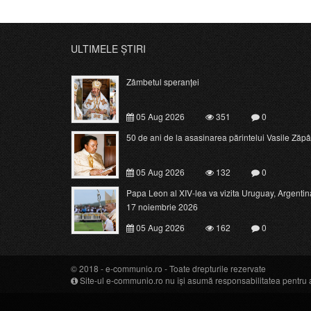
ULTIMELE ȘTIRI
Zâmbetul speranței
05 Aug 2026
351
0
50 de ani de la asasinarea părintelui Vasile Zăpâ
05 Aug 2026
132
0
Papa Leon al XIV-lea va vizita Uruguay, Argentina 
17 noiembrie 2026
05 Aug 2026
162
0
© 2018 -
e-communio.ro
- Toate drepturile rezervate
Site-ul e-communio.ro nu își asumă responsabilitatea pentru art