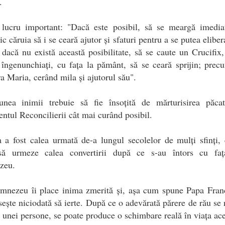
.
 lucru important: "Dacă este posibil, să se meargă imedia
c căruia să i se ceară ajutor și sfaturi pentru a se putea eliber
 dacă nu există această posibilitate, să se caute un Crucifix,
 îngenunchiați, cu fața la pământ, să se ceară sprijin; prec
a Maria, cerând mila și ajutorul său".
unea inimii trebuie să fie însoțită de mărturisirea păcat
ntul Reconcilierii cât mai curând posibil.
 a fost calea urmată de-a lungul secolelor de mulți sfinți,
să urmeze calea convertirii după ce s-au întors cu faț
zeu.
mnezeu îi place inima zmerită și, așa cum spune Papa Franc
ește niciodată să ierte. După ce o adevărată părere de rău se 
l unei persone, se poate produce o schimbare reală în viața ace