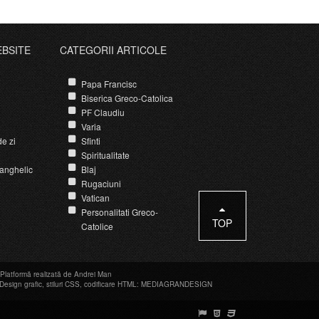
EBSITE
CATEGORII ARTICOLE
Papa Francisc
Biserica Greco-Catolica
PF Claudiu
Varia
e zi
Sfinti
Spiritualitate
anghelic
Blaj
Rugaciuni
Vatican
Personalitati Greco-
TOP
Catolice
Platformă realizată de Andrei Man
Design grafic
,
stiluri CSS
,
codificare HTML
:
MEDIAGRANDESIGN