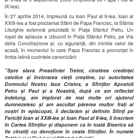
IX-lea).
În 27 aprilie 2014,
împreună cu
Ioan Paul al II-lea,
Ioan al
XXIII-lea
a fost proclamat Sfânt de Papa Francisc, la Sfânta
Liturghie solemnă prezidată în Piața Sfântul Petru. Un
ropot de aplauze a izbucnit în Piața Sfântul Petru, pe Via
della Conciliazione și, cu siguranță, din inimile celor de
acasă, în momentul în care Papa Francisc a pronunțat în
limba latină cuvintele canonizării:
”Spre slava Preasfintei Treimi, cinstirea credinței
catolice și înviorarea vieții creștine, cu autoritatea
Domnului Nostru Isus Cristos, a Sfinților Apostoli
Petru și Paul și a Noastră, după ce am reflectat
îndelung, am implorat de mai multe ori ajutorul
dumnezeiesc și am ascultat părerea multor frați ai
noștri în episcopat, îi declarăm și definim Sfinți pe
Fericiții Ioan al XXIII-lea și Ioan Paul al II-lea, îi înscriem
în Cartea Sfinților și dispunem ca în toată Biserica să
fie cinstiți cu devoțiune în ceata Sfinților. În numele