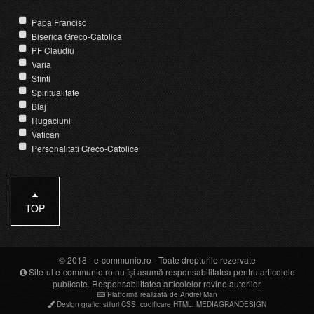
Papa Francisc
Biserica Greco-Catolica
PF Claudiu
Varia
Sfinti
Spiritualitate
Blaj
Rugaciuni
Vatican
Personalitati Greco-Catolice
TOP
© 2018 -
e-communio.ro
- Toate drepturile rezervate
Site-ul e-communio.ro nu își asumă responsabilitatea pentru articolele
publicate. Responsabilitatea articolelor revine autorilor.
Platformă realizată de Andrei Man
Design grafic
,
stiluri CSS
,
codificare HTML
:
MEDIAGRANDESIGN