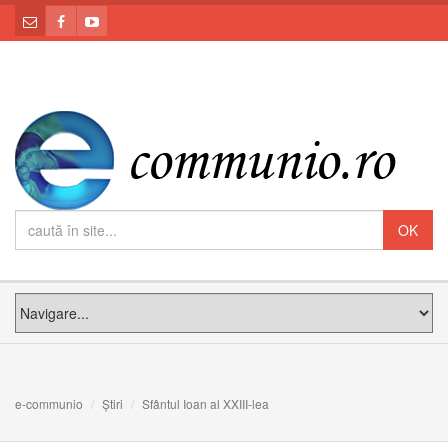
e-communio
Știri
Sfântul Ioan al XXIII-lea