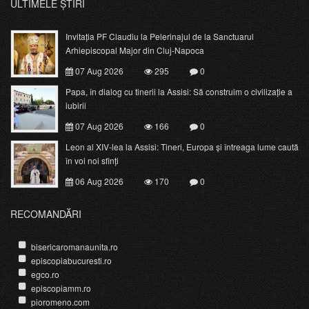
ULTIMELE ȘTIRI
Invitația PF Claudiu la Pelerinajul de la Sanctuarul
Arhiepiscopal Major din Cluj-Napoca
07 Aug 2026
295
0
Papa, în dialog cu tinerii la Assisi: Să construim o civilizație a
iubirii
07 Aug 2026
166
0
Leon al XIV-lea la Assisi: Tineri, Europa și întreaga lume caută
în voi noi sfinți
06 Aug 2026
170
0
RECOMANDĂRI
bisericaromanaunita.ro
episcopiabucuresti.ro
egco.ro
episcopiamm.ro
pioromeno.com