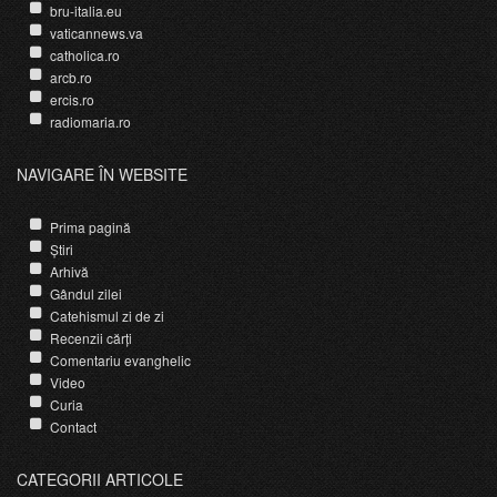
bru-italia.eu
vaticannews.va
catholica.ro
arcb.ro
ercis.ro
radiomaria.ro
NAVIGARE ÎN WEBSITE
Prima pagină
Știri
Arhivă
Gândul zilei
Catehismul zi de zi
Recenzii cărți
Comentariu evanghelic
Video
Curia
Contact
CATEGORII ARTICOLE