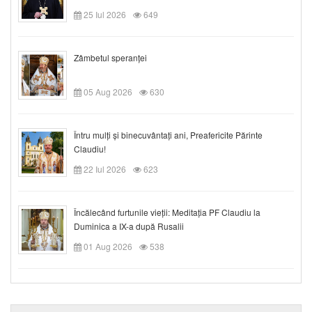
25 Iul 2026
649
Zâmbetul speranței
05 Aug 2026
630
Întru mulți și binecuvântați ani, Preafericite Părinte
Claudiu!
22 Iul 2026
623
Încălecând furtunile vieții: Meditația PF Claudiu la
Duminica a IX-a după Rusalii
01 Aug 2026
538