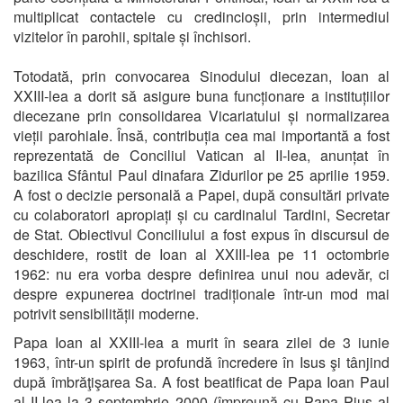
multiplicat contactele cu credincioșii, prin intermediul
vizitelor în parohii, spitale și închisori.
Totodată, prin convocarea Sinodului diecezan, Ioan al
XXIII-lea a dorit să asigure buna funcționare a instituțiilor
diecezane prin consolidarea Vicariatului și normalizarea
vieții parohiale. Însă, contribuția cea mai importantă a fost
reprezentată de Conciliul Vatican al II-lea, anunțat în
bazilica Sfântul Paul dinafara Zidurilor pe 25 aprilie 1959.
A fost o decizie personală a Papei, după consultări private
cu colaboratori apropiați și cu cardinalul Tardini, Secretar
de Stat. Obiectivul Conciliului a fost expus în discursul de
deschidere, rostit de Ioan al XXIII-lea pe 11 octombrie
1962: nu era vorba despre definirea unui nou adevăr, ci
despre expunerea doctrinei tradiționale într-un mod mai
potrivit sensibilității moderne.
Papa Ioan al XXIII-lea a murit în seara zilei de 3 iunie
1963, într-un spirit de profundă încredere în Isus şi tânjind
după îmbrăţişarea Sa. A fost beatificat de Papa Ioan Paul
al II-lea la 3 septembrie 2000 (împreună cu Papa Pius al