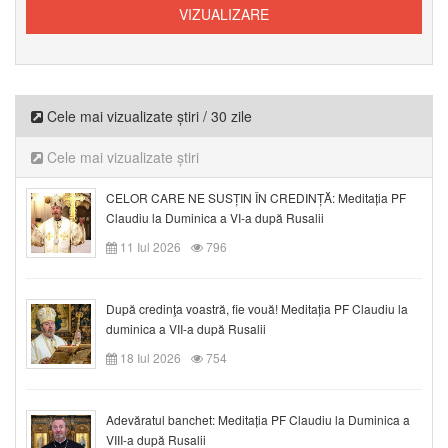
Cele mai vizualizate știri / 30 zile
Cele mai vizualizate știri
CELOR CARE NE SUSȚIN ÎN CREDINȚĂ: Meditația PF
Claudiu la Duminica a VI-a după Rusalii
11 Iul 2026
796
După credinţa voastră, fie vouă! Meditația PF Claudiu la
duminica a VII-a după Rusalii
18 Iul 2026
754
Adevăratul banchet: Meditația PF Claudiu la Duminica a
VIII-a după Rusalii