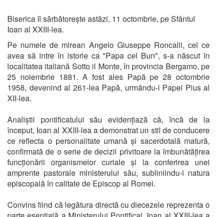
Biserica îl sărbătorește astăzi, 11 octombrie, pe Sfântul
Ioan al XXIII-lea.
Pe numele de mirean Angelo Giuseppe Roncalli, cel ce
avea să intre în istorie ca "Papa cel Bun", s-a născut în
localitatea italiană Sotto il Monte, în provincia Bergamo, pe
25 noiembrie 1881. A fost ales Papă pe 28 octombrie
1958, devenind al 261-lea Papă, urmându-i Papei Pius al
XII-lea.
Analiștii pontificatului său evidențiază că, încă de la
început, Ioan al XXIII-lea a demonstrat un stil de conducere
ce reflecta o personalitate umană și sacerdotală matură,
confirmată de o serie de decizii privitoare la îmbunătățirea
funcționării organismelor curiale și la conferirea unei
amprente pastorale ministerului său, subliniindu-i natura
episcopală în calitate de Episcop al Romei.
Convins fiind că legătura directă cu diecezele reprezenta o
parte esențială a Ministerului Pontifical, Ioan al XXIII-lea a