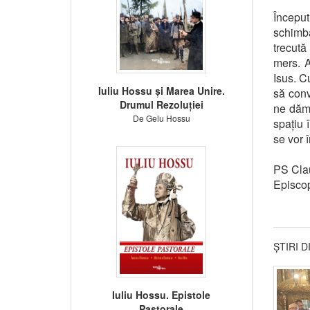
Începu
schimba
trecută
mers. A
Isus. C
Iuliu Hossu și Marea Unire.
să con
Drumul Rezoluției
ne dăm 
De Gelu Hossu
spațiu 
se vor î
PS Cla
Episcop
ȘTIRI 
Iuliu Hossu. Epistole
Pastorale