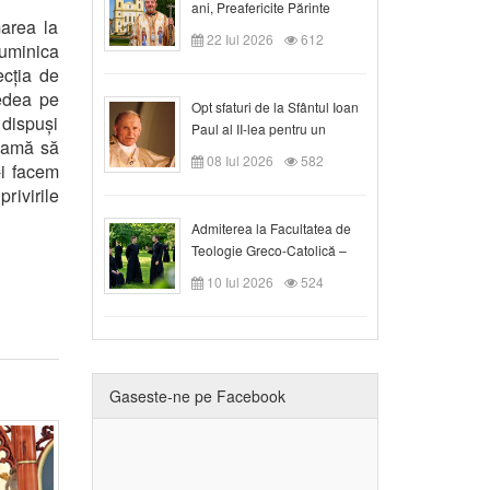
ani, Preafericite Părinte
area la
Claudiu!
22 Iul 2026
612
Duminica
ecția de
vedea pe
Opt sfaturi de la Sfântul Ioan
 dispuși
Paul al II-lea pentru un
eamă să
creștin
08 Iul 2026
582
-i facem
rivirile
Admiterea la Facultatea de
Teologie Greco-Catolică –
Departamentul Blaj în anul
10 Iul 2026
524
universitar 2026/2027
Gaseste-ne pe Facebook