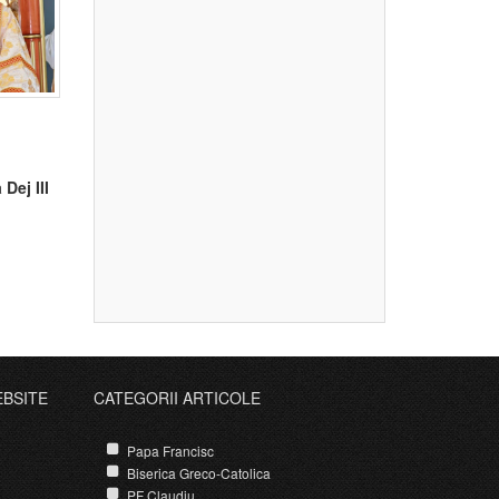
Dej III
EBSITE
CATEGORII ARTICOLE
Papa Francisc
Biserica Greco-Catolica
PF Claudiu