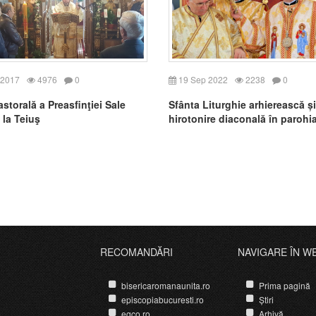
 2017
4976
0
19 Sep 2022
2238
0
astorală a Preasfinţiei Sale
Sfânta Liturghie arhierească și
 la Teiuş
hirotonire diaconală în parohia 
RECOMANDĂRI
NAVIGARE ÎN W
bisericaromanaunita.ro
Prima pagină
episcopiabucuresti.ro
Știri
egco.ro
Arhivă