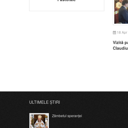
18 Apr
Vizită p
Claudiu
ULTIMELE ȘTIRI
Zâmbetul speranței