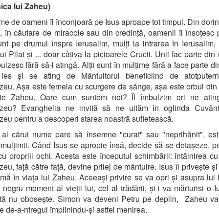
ica lui Zaheu)
me de oameni îl înconjoară pe Isus aproape tot timpul. Din dorin
, în căutare de miracole sau din credință, oamenii îl însoțesc 
unt pe drumul înspre Ierusalim, mulți la intrarea în Ierusalim, 
ui Pilat și ... doar câțiva la picioarele Crucii. Unii fac parte di
bulzesc fără să-l atingă. Alții sunt în mulțime fără a face parte d
ies și se ating de Mântuitorul beneficiind de atotputerni
u. Așa este femeia cu scurgere de sânge, așa este orbul din 
te Zaheu. Oare cum suntem noi? Îl îmbulzim ori ne ati
eu? Evanghelia ne invită să ne uităm în oglinda Cuvântu
u pentru a descoperi starea noastră sufletească.
al cărui nume pare să însemne "curat" sau "neprihănit", este
 mulțimii. Când Isus se apropie însă, decide să se detașeze, pe
u propriii ochi. Acesta este începutul schimbării: întâlnirea cu 
u, față către față, devine prilej de mântuire. Isus îl privește și 
rmă în viața lui Zaheu. Aceeași privire se va opri și asupra lui 
 negru moment al vieții lui, cel al trădării, și-i va mărturisi o I
ată nu obosește. Simon va deveni Petru pe deplin, Zaheu va
e de-a-ntregul împlinindu-și astfel menirea.