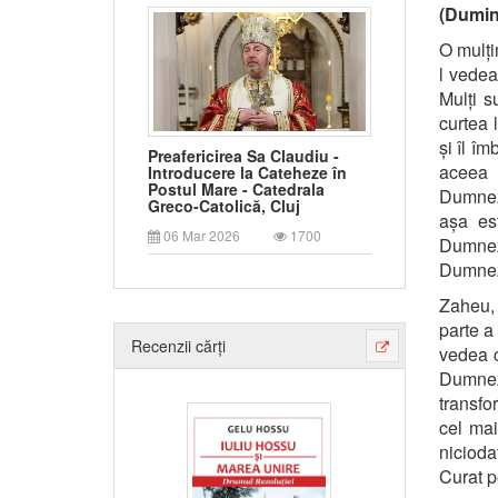
(Dumin
O mulți
l vedea
Mulți s
curtea l
și îl îm
Preafericirea Sa Claudiu -
aceea 
Introducere la Cateheze în
Postul Mare - Catedrala
Dumneze
Greco-Catolică, Cluj
așa es
06 Mar 2026
1700
Dumnez
Dumneze
Zaheu, 
parte a
Recenzii cărți
vedea c
Dumneze
transfo
cel mai
niciod
Curat p