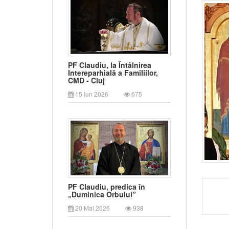
PF Claudiu, la Întâlnirea
Intereparhială a Familiilor,
CMD - Cluj
15 Iun 2026
675
PF Claudiu, predica în
„Duminica Orbului”
20 Mai 2026
938