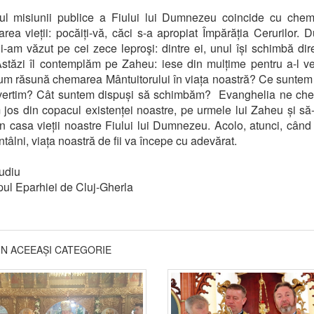
tul misiunii publice a Fiului lui Dumnezeu coincide cu chem
rea vieții: pocăiți-vă, căci s-a apropiat Împărăția Cerurilor. 
 i-am văzut pe cei zece leproşi: dintre ei, unul își schimbă dir
stăzi îl contemplăm pe Zaheu: iese din mulțime pentru a-l 
um răsună chemarea Mântuitorului în viața noastră? Ce suntem
vertim? Cât suntem dispuși să schimbăm? Evanghelia ne ch
jos din copacul existenței noastre, pe urmele lui Zaheu și să
în casa vieții noastre Fiului lui Dumnezeu. Acolo, atunci, când p
ntâlni, viața noastră de fii va începe cu adevărat.
udiu
ul Eparhiei de Cluj-Gherla
DIN ACEEAȘI CATEGORIE