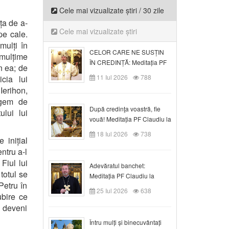
Cele mai vizualizate știri / 30 zile
ța de a-
Cele mai vizualizate știri
pe cale.
mulți în
CELOR CARE NE SUSȚIN
n mulțime
ÎN CREDINȚĂ: Meditația PF
in ea; de
Claudiu la Duminica a VI-a
11 Iul 2026
788
cia lui
după Rusalii
Ierihon,
ngem de
După credinţa voastră, fie
lui lui
vouă! Meditația PF Claudiu la
duminica a VII-a după Rusalii
18 Iul 2026
738
 inițial
ntru a-l
Fiul lui
Adevăratul banchet:
totul se
Meditația PF Claudiu la
Petru în
Duminica a VIII-a după
25 Iul 2026
638
ubire ce
Rusalii
 deveni
Întru mulți și binecuvântați