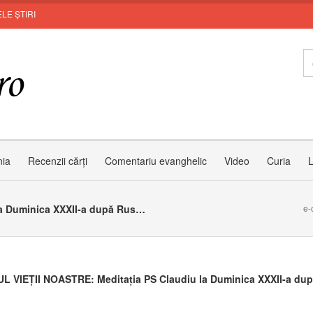
LE ȘTIRI
nia
Recenzii cărți
Comentariu evanghelic
Video
Curia
L
COPACUL VIEȚII NOASTRE: Meditația PS Claudiu la Duminica XXXII-a după Rusalii
e-
 VIEȚII NOASTRE: Meditația PS Claudiu la Duminica XXXII-a du