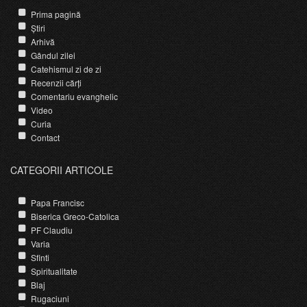
Prima pagină
Știri
Arhivă
Gândul zilei
Catehismul zi de zi
Recenzii cărți
Comentariu evanghelic
Video
Curia
Contact
CATEGORII ARTICOLE
Papa Francisc
Biserica Greco-Catolica
PF Claudiu
Varia
Sfinti
Spiritualitate
Blaj
Rugaciuni