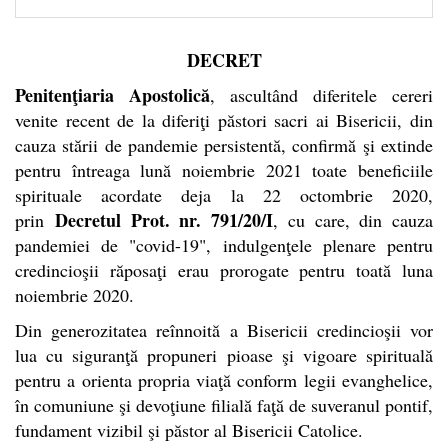
DECRET
Penitenţiaria Apostolică
, ascultând diferitele cereri
venite recent de la diferiţi păstori sacri ai Bisericii, din
cauza stării de pandemie persistentă, confirmă şi extinde
pentru întreaga lună noiembrie 2021 toate beneficiile
spirituale acordate deja la 22 octombrie 2020,
Decretul Prot. nr. 791/20/I
prin
, cu care, din cauza
pandemiei de "covid-19", indulgenţele plenare pentru
credincioşii răposaţi erau prorogate pentru toată luna
noiembrie 2020.
Din generozitatea reînnoită a Bisericii credincioşii vor
lua cu siguranţă propuneri pioase şi vigoare spirituală
pentru a orienta propria viaţă conform legii evanghelice,
în comuniune şi devoţiune filială faţă de suveranul pontif,
fundament vizibil şi păstor al Bisericii Catolice.