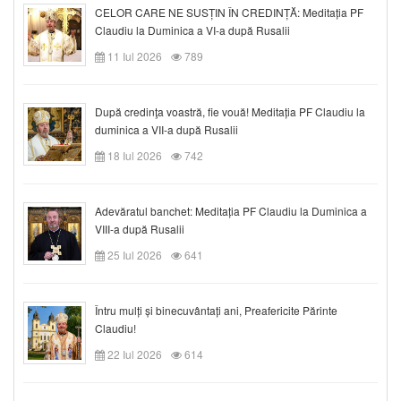
CELOR CARE NE SUSȚIN ÎN CREDINȚĂ: Meditația PF
Claudiu la Duminica a VI-a după Rusalii
11 Iul 2026
789
După credinţa voastră, fie vouă! Meditația PF Claudiu la
duminica a VII-a după Rusalii
18 Iul 2026
742
Adevăratul banchet: Meditația PF Claudiu la Duminica a
VIII-a după Rusalii
25 Iul 2026
641
Întru mulți și binecuvântați ani, Preafericite Părinte
Claudiu!
22 Iul 2026
614