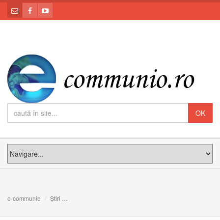
e-communio
Știri
Decret al Penitenţiariei Apostolice cu privire la indulgen