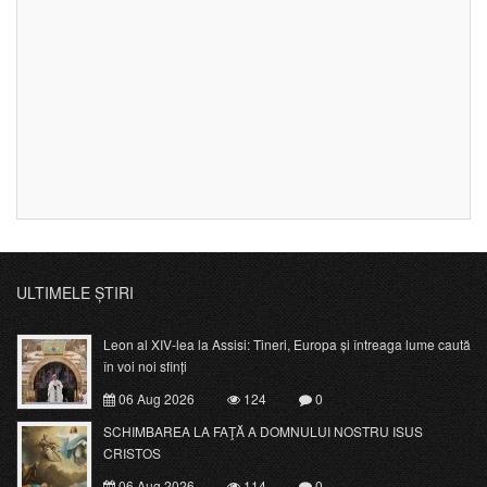
ULTIMELE ȘTIRI
Leon al XIV-lea la Assisi: Tineri, Europa și întreaga lume caută
în voi noi sfinți
06 Aug 2026
124
0
SCHIMBAREA LA FAŢĂ A DOMNULUI NOSTRU ISUS
CRISTOS
06 Aug 2026
114
0