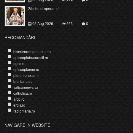
Zâmbetul speranței
05 Aug 2026
553
0
RECOMANDĂRI
bisericaromanaunita.ro
episcopiabucuresti.ro
egco.ro
episcopiamm.ro
pioromeno.com
bru-italia.eu
vaticannews.va
catholica.ro
arcb.ro
ercis.ro
radiomaria.ro
NAVIGARE ÎN WEBSITE