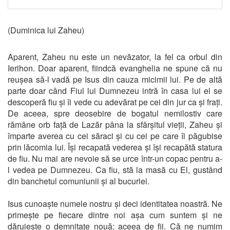
(Duminica lui Zaheu)
Aparent, Zaheu nu este un nevăzator, la fel ca orbul din
Ierihon. Doar aparent, fiindcă evanghelia ne spune că nu
reușea să-l vadă pe Isus din cauza micimii lui. Pe de altă
parte doar când Fiul lui Dumnezeu intră în casa lui el se
descoperă fiu și îi vede cu adevărat pe cei din jur ca și frați.
De aceea, spre deosebire de bogatul nemilostiv care
rămâne orb față de Lazăr pâna la sfârșitul vieții, Zaheu și
împarte averea cu cei săraci și cu cei pe care îi păgubise
prin lăcomia lui. Își recapată vederea și își recapătă statura
de fiu. Nu mai are nevoie să se urce într-un copac pentru a-
l vedea pe Dumnezeu. Ca fiu, stă la masă cu El, gustând
din banchetul comuniunii și al bucuriei.
Isus cunoaște numele nostru și deci identitatea noastră. Ne
primește pe fiecare dintre noi așa cum suntem și ne
dăruiește o demnitate nouă: aceea de fii. Că ne numim