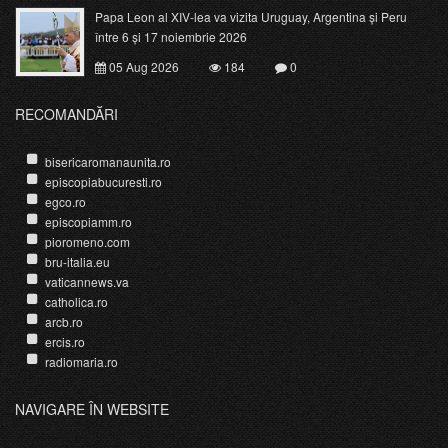
Papa Leon al XIV-lea va vizita Uruguay, Argentina și Peru
între 6 și 17 noiembrie 2026
05 Aug 2026
184
0
RECOMANDĂRI
bisericaromanaunita.ro
episcopiabucuresti.ro
egco.ro
episcopiamm.ro
pioromeno.com
bru-italia.eu
vaticannews.va
catholica.ro
arcb.ro
ercis.ro
radiomaria.ro
NAVIGARE ÎN WEBSITE