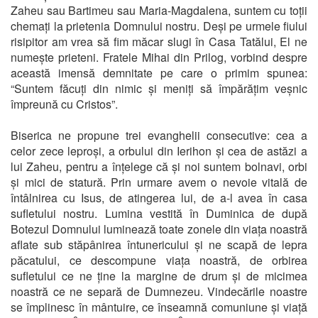
Zaheu sau Bartimeu sau Maria-Magdalena, suntem cu toții
chemați la prietenia Domnului nostru. Deși pe urmele fiului
risipitor am vrea să fim măcar slugi în Casa Tatălui, El ne
numește prieteni. Fratele Mihai din Prilog, vorbind despre
această imensă demnitate pe care o primim spunea:
“Suntem făcuți din nimic și meniți să împărățim veșnic
împreună cu Cristos”.
Biserica ne propune trei evanghelii consecutive: cea a
celor zece leproși, a orbului din Ierihon și cea de astăzi a
lui Zaheu, pentru a înțelege că și noi suntem bolnavi, orbi
și mici de statură. Prin urmare avem o nevoie vitală de
întâlnirea cu Isus, de atingerea lui, de a-l avea în casa
sufletului nostru. Lumina vestită în Duminica de după
Botezul Domnului luminează toate zonele din viața noastră
aflate sub stăpânirea întunericului și ne scapă de lepra
păcatului, ce descompune viața noastră, de orbirea
sufletului ce ne ține la margine de drum și de micimea
noastră ce ne separă de Dumnezeu. Vindecările noastre
se împlinesc în mântuire, ce înseamnă comuniune și viață