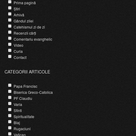
Prima pagină
Știri
Arhivă
Gândul zilei
Catehismul zi de zi
Recenzii cărți
Comentariu evanghelic
Video
Curia
Contact
CATEGORII ARTICOLE
Papa Francisc
Biserica Greco-Catolica
PF Claudiu
Varia
Sfinti
Spiritualitate
Blaj
Rugaciuni
Vatican