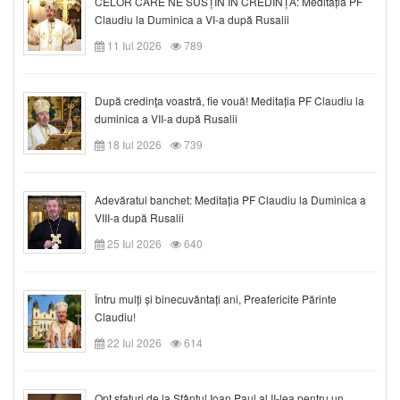
CELOR CARE NE SUSȚIN ÎN CREDINȚĂ: Meditația PF
Claudiu la Duminica a VI-a după Rusalii
11 Iul 2026
789
După credinţa voastră, fie vouă! Meditația PF Claudiu la
duminica a VII-a după Rusalii
18 Iul 2026
739
Adevăratul banchet: Meditația PF Claudiu la Duminica a
VIII-a după Rusalii
25 Iul 2026
640
Întru mulți și binecuvântați ani, Preafericite Părinte
Claudiu!
22 Iul 2026
614
Opt sfaturi de la Sfântul Ioan Paul al II-lea pentru un