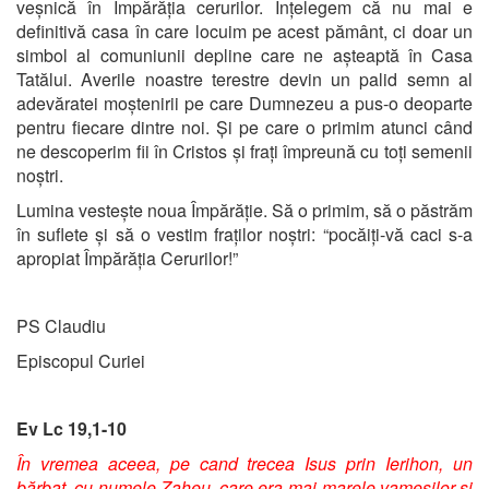
veșnică în Împărăția cerurilor. Înțelegem că nu mai e
definitivă casa în care locuim pe acest pământ, ci doar un
simbol al comuniunii depline care ne așteaptă în Casa
Tatălui. Averile noastre terestre devin un palid semn al
adevăratei moștenirii pe care Dumnezeu a pus-o deoparte
pentru fiecare dintre noi. Și pe care o primim atunci când
ne descoperim fii în Cristos și frați împreună cu toți semenii
noștri.
Lumina vestește noua Împărăție. Să o primim, să o păstrăm
în suflete și să o vestim fraților noștri: “pocăiți-vă caci s-a
apropiat Împărăția Cerurilor!”
PS Claudiu
Episcopul Curiei
Ev Lc 19,1-10
În vremea aceea, pe cand trecea Isus prin Ierihon, un
bărbat, cu numele Zaheu, care era mai-marele vameşilor şi