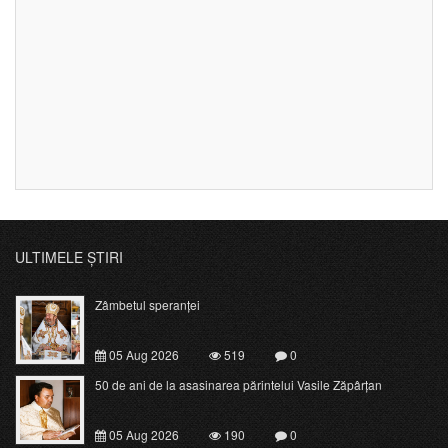
ULTIMELE ȘTIRI
Zâmbetul speranței
05 Aug 2026
519
0
50 de ani de la asasinarea părintelui Vasile Zăpârțan
05 Aug 2026
190
0