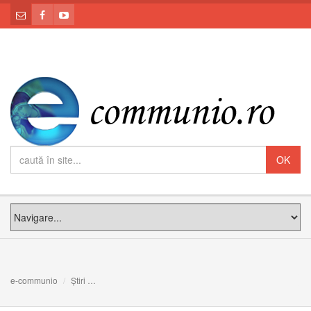
e-communio
Știri
PREA MICI PENTRU A VEDEA: Meditația PS Claudiu la D