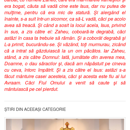
era bogat, căuta să vadă cine este Isus, dar nu putea de
mulţime, pentru că era mic de statură. Şi alergând el
înainte, s-a suit într-un sicomor, ca să-L vadă, căci pe acolo
avea să treacă. Şi când a sosit la locul acela, Isus, privind
în sus, a zis către el: Zaheu, coboară-te degrabă, căci
astăzi în casa ta trebuie să rămân. Şi a coborât degrabă şi
L-a primit, bucurându-se. Şi văzând, toţi murmurau, zicând
că a intrat să găzduiască la un om păcătos. Iar Zaheu,
stând, a zis către Domnul: Iată, jumătate din averea mea,
Doamne, o dau săracilor şi, dacă am năpăstuit pe cineva
cu ceva, întorc împătrit. Şi a zis către el Isus: astăzi s-a
făcut mântuire casei acesteia, căci şi acesta este fiu al lui
Avraam. Căci Fiul Omului a venit să caute şi să
mântuiască pe cel pierdut.
ȘTIRI DIN ACEEAȘI CATEGORIE