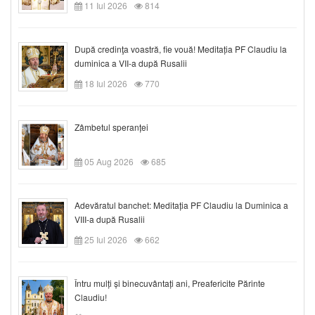
11 Iul 2026
814
După credinţa voastră, fie vouă! Meditația PF Claudiu la
duminica a VII-a după Rusalii
18 Iul 2026
770
Zâmbetul speranței
05 Aug 2026
685
Adevăratul banchet: Meditația PF Claudiu la Duminica a
VIII-a după Rusalii
25 Iul 2026
662
Întru mulți și binecuvântați ani, Preafericite Părinte
Claudiu!