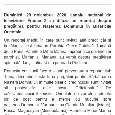
Duminică,
29
noiembrie 20
20
, canalul național de
televiziune France 2
va
difuza un
reportaj
de
spre
pregătirea pentru Nașterea Domnului în Bisericile
Orientale
.
Un reportaj inedit, în care sunt invitați atât preoți cât și
bucătari, a fost filmat în Parohia Greco-Catolică Română
de la Paris. Părintele Mihai Marina împreună cu doi tineri ai
parohiei, Marian și Mariana, au vorbit despre pregătirea
spirituală dar și culinară din perioada Postului.
Redacția emisiunii face o scurtă prezentare a reportajului:
”Luna decembrie este luna pregătirii pentru Sărbătoarea
Nașterii Domnului. În multe biserici credincioșii sunt invitați
să postească: „este postul Crăciunului”. De
ce? Credincioșii Bisericilor Orientale ne vor oferi rețetele
lor de post pentru a merge cu bucurie spre
nașterea Domnului. Vor participa Claude Mutafian (Istoric),
Pascal Maguesyan (Mesopotamia), Părintele Mihai Marina