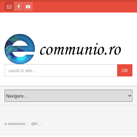
e-communio
Știri
Parohia Greco-Catolică Română de la Paris, la Televiz