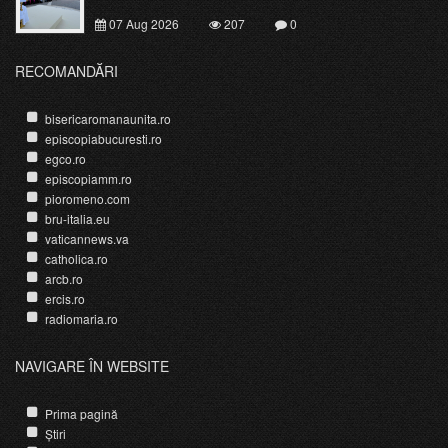
07 Aug 2026
207
0
RECOMANDĂRI
bisericaromanaunita.ro
episcopiabucuresti.ro
egco.ro
episcopiamm.ro
pioromeno.com
bru-italia.eu
vaticannews.va
catholica.ro
arcb.ro
ercis.ro
radiomaria.ro
NAVIGARE ÎN WEBSITE
Prima pagină
Știri