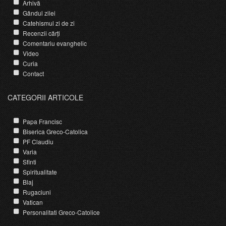
Arhivă
Gândul zilei
Catehismul zi de zi
Recenzii cărți
Comentariu evanghelic
Video
Curia
Contact
CATEGORII ARTICOLE
Papa Francisc
Biserica Greco-Catolica
PF Claudiu
Varia
Sfinti
Spiritualitate
Blaj
Rugaciuni
Vatican
Personalitati Greco-Catolice