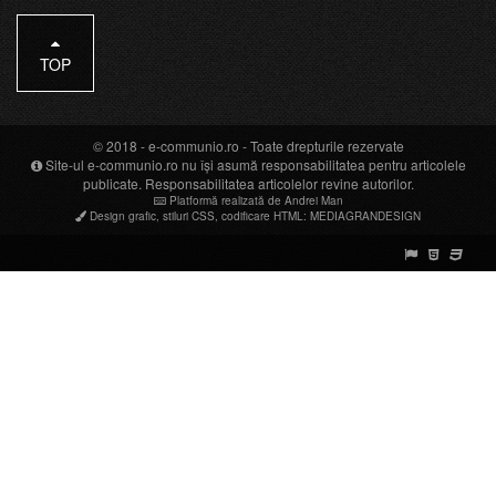
TOP
© 2018 -
e-communio.ro
- Toate drepturile rezervate
Site-ul e-communio.ro nu își asumă responsabilitatea pentru articolele
publicate. Responsabilitatea articolelor revine autorilor.
Platformă realizată de Andrei Man
Design grafic
,
stiluri CSS
,
codificare HTML
:
MEDIAGRANDESIGN