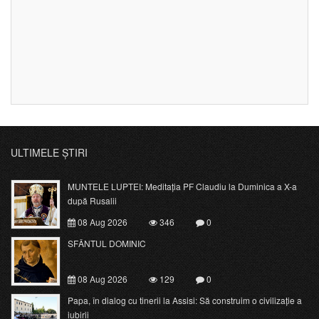
ULTIMELE ȘTIRI
MUNTELE LUPTEI: Meditația PF Claudiu la Duminica a X-a
după Rusalii
08 Aug 2026
346
0
SFÂNTUL DOMINIC
08 Aug 2026
129
0
Papa, în dialog cu tinerii la Assisi: Să construim o civilizație a
iubirii