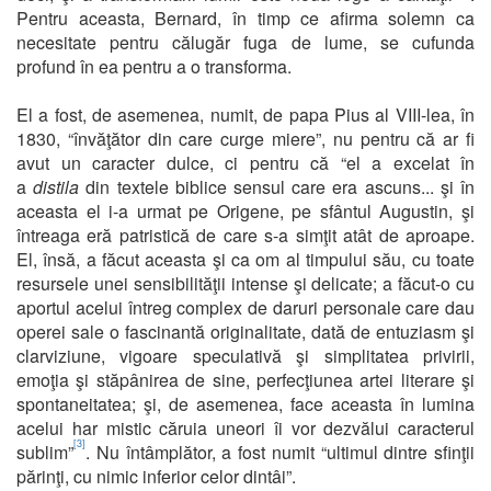
Pentru aceasta, Bernard, în timp ce afirma solemn ca
necesitate pentru călugăr fuga de lume, se cufunda
profund în ea pentru a o transforma.
El a fost, de asemenea, numit, de papa Pius al VIII-lea, în
1830, “învăţător din care curge miere”, nu pentru că ar fi
avut un caracter dulce, ci pentru că “el a excelat în
a
distila
din textele biblice sensul care era ascuns... şi în
aceasta el i-a urmat pe Origene, pe sfântul Augustin, şi
întreaga eră patristică de care s-a simţit atât de aproape.
El, însă, a făcut aceasta şi ca om al timpului său, cu toate
resursele unei sensibilităţii intense şi delicate; a făcut-o cu
aportul acelui întreg complex de daruri personale care dau
operei sale o fascinantă originalitate, dată de entuziasm şi
clarviziune, vigoare speculativă şi simplitatea privirii,
emoţia şi stăpânirea de sine, perfecţiunea artei literare şi
spontaneitatea; şi, de asemenea, face aceasta în lumina
acelui har mistic căruia uneori îi vor dezvălui caracterul
[3]
sublim”
. Nu întâmplător, a fost numit “ultimul dintre sfinţii
părinţi, cu nimic inferior celor dintâi”.