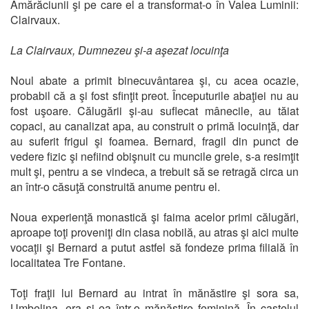
Amărăciunii şi pe care el a transformat-o în Valea Luminii:
Clairvaux.
La Clairvaux, Dumnezeu şi-a aşezat locuinţa
Noul abate a primit binecuvântarea şi, cu acea ocazie,
probabil că a şi fost sfinţit preot. Începuturile abaţiei nu au
fost uşoare. Călugării şi-au suflecat mânecile, au tăiat
copaci, au canalizat apa, au construit o primă locuinţă, dar
au suferit frigul şi foamea. Bernard, fragil din punct de
vedere fizic şi nefiind obişnuit cu muncile grele, s-a resimţit
mult şi, pentru a se vindeca, a trebuit să se retragă circa un
an într-o căsuţă construită anume pentru el.
Noua experienţă monastică şi faima acelor primi călugări,
aproape toţi proveniţi din clasa nobilă, au atras şi aici multe
vocaţii şi Bernard a putut astfel să fondeze prima filială în
localitatea Tre Fontane.
Toţi fraţii lui Bernard au intrat în mănăstire şi sora sa,
Umbelina, era şi ea într-o mănăstire feminină. În castelul