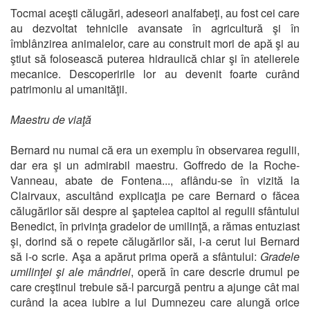
Tocmai aceşti călugări, adeseori analfabeţi, au fost cei care
au dezvoltat tehnicile avansate în agricultură şi în
îmblânzirea animalelor, care au construit mori de apă şi au
ştiut să folosească puterea hidraulică chiar şi în atelierele
mecanice. Descoperirile lor au devenit foarte curând
patrimoniu al umanităţii.
Maestru de viaţă
Bernard nu numai că era un exemplu în observarea regulii,
dar era şi un admirabil maestru. Goffredo de la Roche-
Vanneau, abate de Fontena..., aflându-se în vizită la
Clairvaux, ascultând explicaţia pe care Bernard o făcea
călugărilor săi despre al şaptelea capitol al regulii sfântului
Benedict, în privinţa gradelor de umilinţă, a rămas entuziast
şi, dorind să o repete călugărilor săi, i-a cerut lui Bernard
să i-o scrie. Aşa a apărut prima operă a sfântului:
Gradele
umilinţei şi ale mândriei
, operă în care descrie drumul pe
care creştinul trebuie să-l parcurgă pentru a ajunge cât mai
curând la acea iubire a lui Dumnezeu care alungă orice