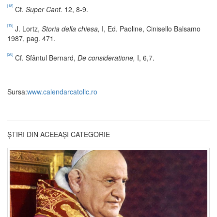
[18]
Cf.
Super Cant.
12, 8-9.
[19]
J. Lortz,
Storia della chiesa,
I, Ed. Paoline, Cinisello Balsamo
1987, pag. 471.
[20]
Cf. Sfântul Bernard,
De consideratione,
I, 6,7.
Sursa:
www.calendarcatolic.ro
ȘTIRI DIN ACEEAȘI CATEGORIE