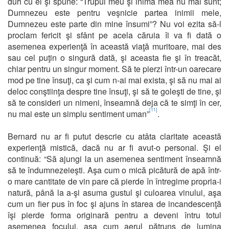
duh cu el şi spune: “Trupul meu şi inima mea nu mai sunt;
Dumnezeu este pentru veşnicie partea inimii mele,
Dumnezeu este parte din mine însumi”? Nu voi ezita să-l
proclam fericit şi sfânt pe acela căruia îi va fi dată o
asemenea experienţă în această viaţă muritoare, mai des
sau cel puţin o singură dată, şi aceasta fie şi în treacăt,
chiar pentru un singur moment. Să te pierzi într-un oarecare
mod pe tine însuţi, ca şi cum n-ai mai exista, şi să nu mai ai
deloc conştiinţa despre tine însuţi, şi să te goleşti de tine, şi
să te consideri un nimeni, înseamnă deja că te simţi în cer,
[11]
nu mai este un simplu sentiment uman”
.
Bernard nu ar fi putut descrie cu atâta claritate această
experienţă mistică, dacă nu ar fi avut-o personal. Şi el
continuă: “Să ajungi la un asemenea sentiment înseamnă
să te îndumnezeieşti. Aşa cum o mică picătură de apă într-
o mare cantitate de vin pare că pierde în întregime propria-i
natură, până la a-şi asuma gustul şi culoarea vinului, aşa
cum un fier pus în foc şi ajuns în starea de incandescenţă
îşi pierde forma originară pentru a deveni întru totul
asemenea focului, aşa cum aerul pătruns de lumina