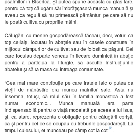
psalmilor în Biserică. Şi putea spune aceasta cu glas tare,
pentru că toţi călugării săi îmbrăţişaseră munca manuală şi
aveau ca regulă să nu primească pământuri pe care să nu
le poată cultiva cu propriile mâini.
Călugării cu menire gospodărească făceau, deci, voturi ca
toţi ceilalţi, locuiau în abaţiile sau în casele construite în
mijlocul câmpurilor de cultivat sau de folosit ca păşuni. Cei
care locuiau departe veneau în fiecare duminică în abaţie
pentru a participa la liturgie, să asculte instrucţiunile
abatelui şi să ia masa cu întreaga comunitate.
“Cea mai mare contribuţie pe care fratele laic o putea da
vieţii de mănăstire era munca mâinilor sale. Asta nu
însemna, totuşi, că rolul său în familia monastică a fost
numai economic... Munca manuală era parte
indispensabilă pentru o viaţă modelată pe aceea a lui Isus,
şi, ca atare, reprezenta o obligaţie pentru călugării corişti,
ca şi pentru cei ce se ocupau cu treburile gospodăreşti. La
[9]
timpul culesului, ei munceau pe câmp cot la cot”
.