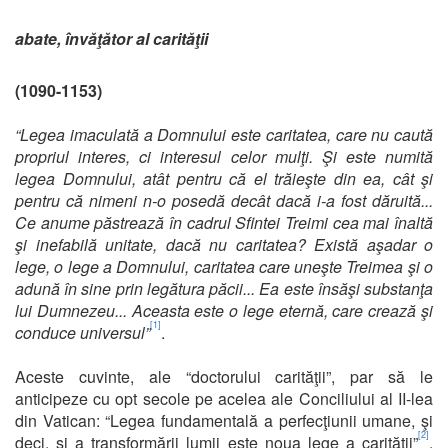
abate, învăţător al carităţii
(1090-1153)
“Legea imaculată a Domnului este caritatea, care nu caută
propriul interes, ci interesul celor mulţi. Şi este numită
legea Domnului, atât pentru că el trăieşte din ea, cât şi
pentru că nimeni n-o posedă decât dacă i-a fost dăruită...
Ce anume păstrează în cadrul Sfintei Treimi cea mai înaltă
şi inefabilă unitate, dacă nu caritatea? Există aşadar o
lege, o lege a Domnului, caritatea care uneşte Treimea şi o
adună în sine prin legătura păcii... Ea este însăşi substanţa
lui Dumnezeu... Aceasta este o lege eternă, care crează şi
[1]
conduce universul”
.
Aceste cuvinte, ale “doctorului carităţii”, par să le
anticipeze cu opt secole pe acelea ale Conciliului al II-lea
din Vatican: “Legea fundamentală a perfecţiunii umane, şi
[2]
deci, şi a transformării lumii este noua lege a carităţii”
.