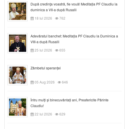
După credinţa voastră, fie vouă! Meditația PF Claudiu la
duminica a VII-a după Rusalii
18 Iul 2026
762
Adevăratul banchet: Meditația PF Claudiu la Duminica a
VIII-a după Rusalii
25 Iul 2026
655
Zâmbetul speranței
05 Aug 2026
646
Întru mulți și binecuvântați ani, Preafericite Părinte
Claudiu!
22 Iul 2026
629