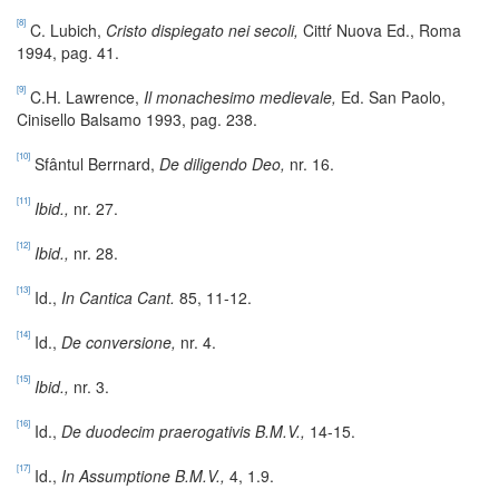
[8]
C. Lubich,
Cristo dispiegato nei secoli,
Cittŕ Nuova Ed., Roma
1994, pag. 41.
[9]
C.H. Lawrence,
Il monachesimo medievale,
Ed. San Paolo,
Cinisello Balsamo 1993, pag. 238.
[10]
Sfântul Berrnard,
De diligendo Deo,
nr. 16.
[11]
Ibid.,
nr. 27.
[12]
Ibid.,
nr. 28.
[13]
Id.,
In Cantica Cant.
85, 11-12.
[14]
Id.,
De conversione,
nr. 4.
[15]
Ibid.,
nr. 3.
[16]
Id.,
De duodecim praerogativis B.M.V.,
14-15.
[17]
Id.,
In Assumptione B.M.V.,
4, 1.9.