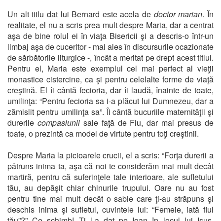
Un alt titlu dat lui Bernard este acela de
doctor marian
. În
realitate, el nu a scris prea mult despre Maria, dar a centrat
aşa de bine rolul ei în viaţa Bisericii şi a descris-o într-un
limbaj aşa de cuceritor - mai ales în discursurile ocazionate
de sărbătorile liturgice -, încât a meritat pe drept acest titlul.
Pentru el, Maria este exemplul cel mai perfect al vieţii
monastice cistercine, ca şi pentru celelalte forme de viaţă
creştină. El îi cântă fecioria, dar îi laudă, înainte de toate,
umilinţa: “Pentru fecioria sa i-a plăcut lui Dumnezeu, dar a
zămislit pentru umilinţa sa”. Îi cântă bucuriile maternităţii şi
durerile
compasiunii
sale faţă de Fiu, dar mai presus de
toate, o prezintă ca model de virtute pentru toţi creştinii.
Despre Maria la picioarele crucii, el a scris: “Forţa durerii a
pătruns inima ta, aşa că noi te considerăm mai mult decât
martiră, pentru că suferinţele tale interioare, ale sufletului
tău, au depăşit chiar chinurile trupului. Oare nu au fost
pentru tine mai mult decât o sabie care ţi-au străpuns şi
deschis inima şi sufletul, cuvintele lui: “Femeie, iată fiul
tău”?” Ce schimb! Ţi l-a dat pe Ioan în locul lui Isus,