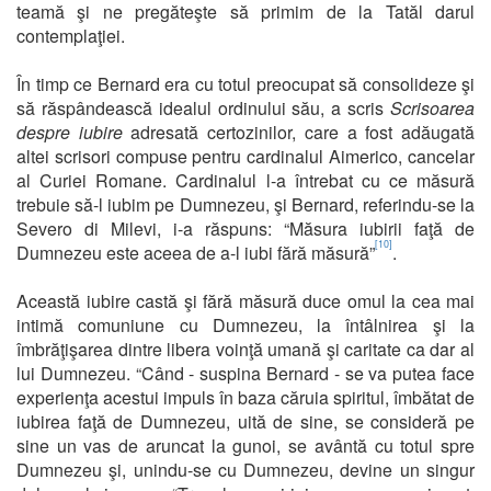
teamă şi ne pregăteşte să primim de la Tatăl darul
contemplaţiei.
În timp ce Bernard era cu totul preocupat să consolideze şi
să răspândească idealul ordinului său, a scris
Scrisoarea
despre iubire
adresată certozinilor, care a fost adăugată
altei scrisori compuse pentru cardinalul Aimerico, cancelar
al Curiei Romane. Cardinalul l-a întrebat cu ce măsură
trebuie să-l iubim pe Dumnezeu, şi Bernard, referindu-se la
Severo di Milevi, i-a răspuns: “Măsura iubirii faţă de
[10]
Dumnezeu este aceea de a-l iubi fără măsură”
.
Această iubire castă şi fără măsură duce omul la cea mai
intimă comuniune cu Dumnezeu, la întâlnirea şi la
îmbrăţişarea dintre libera voinţă umană şi caritate ca dar al
lui Dumnezeu. “Când - suspina Bernard - se va putea face
experienţa acestui impuls în baza căruia spiritul, îmbătat de
iubirea faţă de Dumnezeu, uită de sine, se consideră pe
sine un vas de aruncat la gunoi, se avântă cu totul spre
Dumnezeu şi, unindu-se cu Dumnezeu, devine un singur