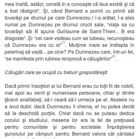
mea înaltă, astăzi, constă în a cunoaşte că Isus există şi că
a fost răstignit”. Şi, când Bernard a pornit cu primii săi
tovarăşi pe drumul pe care Dumnezeu i l-a arătat, l-a ales
numai pe Dumnezeu pe drumul crucii sale, “viaţa sa cu
tovarăşii săi B spune Guillaume de Saint-Thierr... B era
dragoste”. Şi “cei care vedeau cum se iubeau, recunoşteau
[7]
că Dumnezeu era cu ei”
. Mulţime mare se îndrepta în
pelerinaj să vadă... pe cine? Pe Dumnezeu care, într-un fel,
[8]
“se manifesta prin iubirea reciprocă a călugărilor”
.
Călugări care se ocupă cu treburi gospodăreşti
Dacă primii însoţitori ai lui Bernard erau cu toţii fii de nobili,
mai apoi au venit şi numeroase persoane, chiar şi dintre
ţăranii analfabeţi, să-i ceară să-l urmeze pe el. Abatele nu
a avut dubii: dacă Dumnezeu îi chema, el nu putea decât
să le deschidă porţile. Chiar dacă nu se puteau dedica
corului şi studiului, meseria lor era la fel de preţioasă
pentru comunitate şi pentru societate. Împrăştierea
gunoiului pe câmpuri pentru Bernard valora cât cântatul