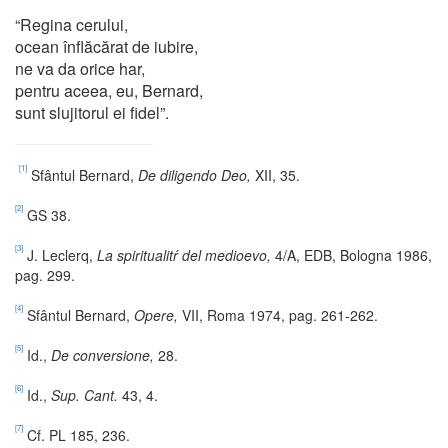
“Regina cerului,
ocean înflăcărat de iubire,
ne va da orice har,
pentru aceea, eu, Bernard,
sunt slujitorul ei fidel”.
[1]
Sfântul Bernard,
De diligendo Deo,
XII, 35.
[2]
GS 38.
[3]
J. Leclerq,
La spiritualitŕ del medioevo,
4/A, EDB, Bologna 1986,
pag. 299.
[4]
Sfântul Bernard,
Opere,
VII, Roma 1974, pag. 261-262.
[5]
Id.,
De conversione,
28.
[6]
Id.,
Sup. Cant.
43, 4.
[7]
Cf. PL 185, 236.