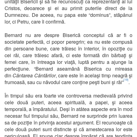
unităţii Bisericii şi să fie recunoscuţi ca reprezentanţi ai lui
Cristos, deoarece şi ei au primit puterile direct de la
Dumnezeu. De aceea, nu papa este “dominus”, stăpânul
lor, ci Petru, care îi confirmă.
Bernard nu are despre Biserică conceptul că ar fi o
societate perfectă, ci popor peregrin; ea nu este compusă
din persoane bune, care trăiesc în interior, în opoziţie cu
cei răi, care trăiesc afară, ci este formată din bărbaţi şi
femei care, în întreaga lor viaţă, luptă pentru a ajunge la
perfecţiune. “Bernard aseamănă Biserica cu mireasa
din
Cântarea Cântărilor
, care este în acelaşi timp neagră şi
[19]
frumoasă, sau cu năvodul care conţine peşti buni şi răi”
.
În timpul său era foarte vie controversa medievală privind
cele două puteri, aceea spirituală, a papei, şi aceea
temporală, a împăratului. Deşi în atâtea aspecte era în mod
necesar fiul timpului său, Bernard ne surprinde prin luarea
sa de poziţie în privinţa acestui argument. El recunoaşte că
cele două puteri sunt distincte şi că amestecarea lor este
periculoasă. El spune clar despre împărat că are tendinţa