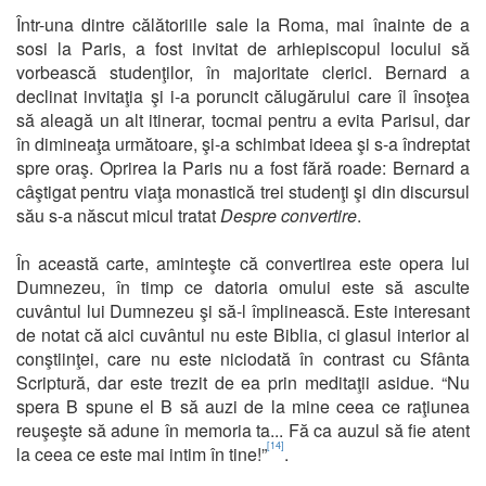
Într-una dintre călătoriile sale la Roma, mai înainte de a
sosi la Paris, a fost invitat de arhiepiscopul locului să
vorbească studenţilor, în majoritate clerici. Bernard a
declinat invitaţia şi i-a poruncit călugărului care îl însoţea
să aleagă un alt itinerar, tocmai pentru a evita Parisul, dar
în dimineaţa următoare, şi-a schimbat ideea şi s-a îndreptat
spre oraş. Oprirea la Paris nu a fost fără roade: Bernard a
câştigat pentru viaţa monastică trei studenţi şi din discursul
său s-a născut micul tratat
Despre convertire
.
În această carte, aminteşte că convertirea este opera lui
Dumnezeu, în timp ce datoria omului este să asculte
cuvântul lui Dumnezeu şi să-l împlinească. Este interesant
de notat că aici cuvântul nu este Biblia, ci glasul interior al
conştiinţei, care nu este niciodată în contrast cu Sfânta
Scriptură, dar este trezit de ea prin meditaţii asidue. “Nu
spera B spune el B să auzi de la mine ceea ce raţiunea
reuşeşte să adune în memoria ta... Fă ca auzul să fie atent
[14]
la ceea ce este mai intim în tine!”
.