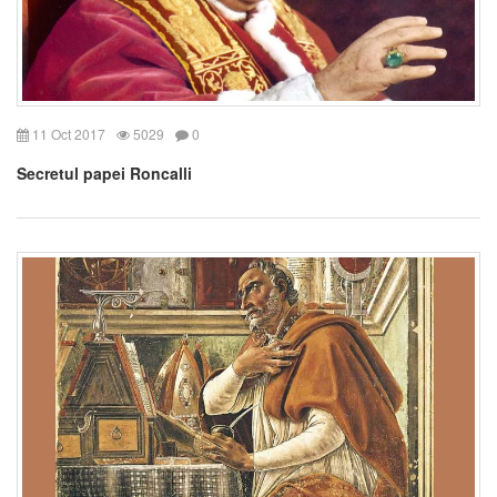
11 Oct 2017
5029
0
Secretul papei Roncalli