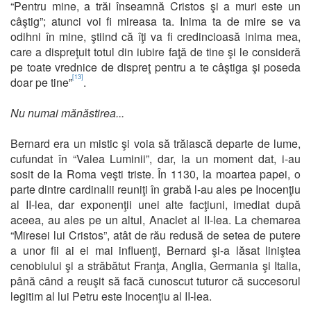
“Pentru mine, a trăi înseamnă Cristos şi a muri este un
câştig”; atunci voi fi mireasa ta. Inima ta de mire se va
odihni în mine, ştiind că îţi va fi credincioasă inima mea,
care a dispreţuit totul din iubire faţă de tine şi le consideră
pe toate vrednice de dispreţ pentru a te câştiga şi poseda
[13]
doar pe tine”
.
Nu numai mănăstirea...
Bernard era un mistic şi voia să trăiască departe de lume,
cufundat în “Valea Luminii”, dar, la un moment dat, i-au
sosit de la Roma veşti triste. În 1130, la moartea papei, o
parte dintre cardinalii reuniţi în grabă l-au ales pe Inocenţiu
al II-lea, dar exponenţii unei alte facţiuni, imediat după
aceea, au ales pe un altul, Anaclet al II-lea. La chemarea
“Miresei lui Cristos”, atât de rău redusă de setea de putere
a unor fii ai ei mai influenţi, Bernard şi-a lăsat liniştea
cenobiului şi a străbătut Franţa, Anglia, Germania şi Italia,
până când a reuşit să facă cunoscut tuturor că succesorul
legitim al lui Petru este Inocenţiu al II-lea.