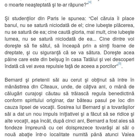
[4]
o moarte neaşteptată şi te-ar răpune?”
Şi studenţilor din Paris le spunea: “Cel căruia îi place
banul, nu se satură niciodată de el; cine iubeşte plăcerea,
nu se satură de ea; cine caută gloria, mai mult, cine iubeşte
lumea, nu se satură niciodată de ea... Cine dintre voi
doreşte să fie sătul, să înceapă prin a simţi foame de
dreptate, şi cu siguranţă că se va sătura. Doreşte acea
pâine care este din belşug în casa Tatălui şi vei descoperi
[5]
îndată că vei avea repulsie faţă de aceea a porcilor”
.
Bernard şi prietenii săi au cerut şi obţinut să intre în
mănăstirea din Cîteaux, unde, de câţiva ani, o mână de
călugări curajoşi căutau să trăiască regula benedictină
conform spiritului originar, dar băteau pasul pe loc din
cauza lipsei de vocaţii. Sosirea lui Bernard şi a tovarăşilor
săi a dat un nou impuls iniţiativei şi a făcut să se ridice şi
alte vocaţii, aşa încât, după cinci ani, Bernard a fost ales să
fondeze împreună cu cei doisprezece tovarăşi ai săi o
nouă abaţie într-o localitate numită până atunci Valea