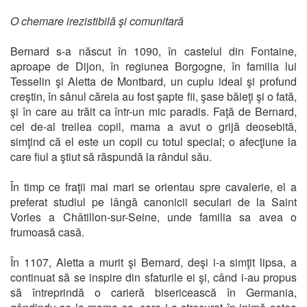
O chemare irezistibilă şi comunitară
Bernard s-a născut în 1090, în castelul din Fontaine,
aproape de Dijon, în regiunea Borgogne, în familia lui
Tesselin şi Aletta de Montbard, un cuplu ideal şi profund
creştin, în sânul căreia au fost şapte fii, şase băieţi şi o fată,
şi în care au trăit ca într-un mic paradis. Faţă de Bernard,
cel de-al treilea copil, mama a avut o grijă deosebită,
simţind că el este un copil cu totul special; o afecţiune la
care fiul a ştiut să răspundă la rândul său.
În timp ce fraţii mai mari se orientau spre cavalerie, el a
preferat studiul pe lângă canonicii seculari de la Saint
Vorles a Châtillon-sur-Seine, unde familia sa avea o
frumoasă casă.
În 1107, Aletta a murit şi Bernard, deşi i-a simţit lipsa, a
continuat să se inspire din sfaturile ei şi, când i-au propus
să întreprindă o carieră bisericească în Germania,