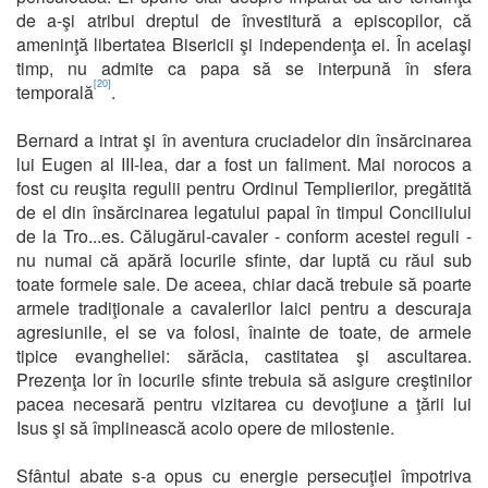
de a-şi atribui dreptul de învestitură a episcopilor, că
ameninţă libertatea Bisericii şi independenţa ei. În acelaşi
timp, nu admite ca papa să se interpună în sfera
[20]
temporală
.
Bernard a intrat şi în aventura cruciadelor din însărcinarea
lui Eugen al III-lea, dar a fost un faliment. Mai norocos a
fost cu reuşita regulii pentru Ordinul Templierilor, pregătită
de el din însărcinarea legatului papal în timpul Conciliului
de la Tro...es. Călugărul-cavaler - conform acestei reguli -
nu numai că apără locurile sfinte, dar luptă cu răul sub
toate formele sale. De aceea, chiar dacă trebuie să poarte
armele tradiţionale a cavalerilor laici pentru a descuraja
agresiunile, el se va folosi, înainte de toate, de armele
tipice evangheliei: sărăcia, castitatea şi ascultarea.
Prezenţa lor în locurile sfinte trebuia să asigure creştinilor
pacea necesară pentru vizitarea cu devoţiune a ţării lui
Isus şi să împlinească acolo opere de milostenie.
Sfântul abate s-a opus cu energie persecuţiei împotriva