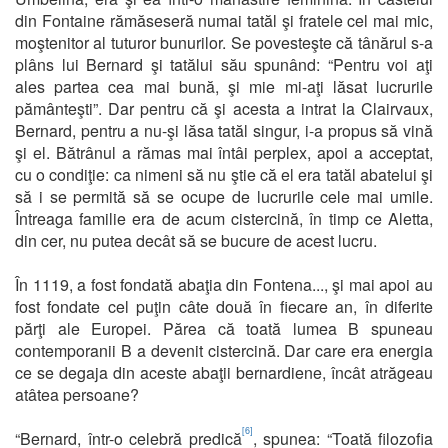
din Fontaine rămăseseră numai tatăl şi fratele cel mai mic,
moştenitor al tuturor bunurilor. Se povesteşte că tânărul s-a
plâns lui Bernard şi tatălui său spunând: “Pentru voi aţi
ales partea cea mai bună, şi mie mi-aţi lăsat lucrurile
pământeşti”. Dar pentru că şi acesta a intrat la Clairvaux,
Bernard, pentru a nu-şi lăsa tatăl singur, i-a propus să vină
şi el. Bătrânul a rămas mai întâi perplex, apoi a acceptat,
cu o condiţie: ca nimeni să nu ştie că el era tatăl abatelui şi
să i se permită să se ocupe de lucrurile cele mai umile.
Întreaga familie era de acum cistercină, în timp ce Aletta,
din cer, nu putea decât să se bucure de acest lucru.
În 1119, a fost fondată abaţia din Fontena..., şi mai apoi au
fost fondate cel puţin câte două în fiecare an, în diferite
părţi ale Europei. Părea că toată lumea B spuneau
contemporanii B a devenit cistercină. Dar care era energia
ce se degaja din aceste abaţii bernardiene, încât atrăgeau
atâtea persoane?
[6]
“Bernard, într-o celebră predică
, spunea: “Toată filozofia