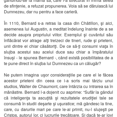
gândindu-se la mama sa, care i-a strecurat în inimă setea
de sfinţenie, a refuzat propunerea. Voia să se dăruiască lui
Dumnezeu, dar nu pentru a face carieră.
În 1110, Bernard s-a retras la casa din Châtillon, şi aici,
asemenea lui Augustin, a meditat îndelung înainte de a se
decide asupra propriului viitor. Exemplul şi cuvântul său
înflăcărat vor atrage alţi treizeci de tineri, rude şi prieteni,
unii dintre ei chiar căsătoriţi. De ce să-ţi consumi viaţa în
slujba acestui sau acelui duce sau chiar a împăratului
însuşi - le spunea Bernard -, când există posibilitatea de a
te pune direct în slujba lui Dumnezeu ca un călugăr?
Ne putem imagina uşor consideraţiile pe care el le făcea
acestor prieteni din ceea ce i-a scris mai târziu unui
studios, Walter de Chaumont, care întârzia cu intrarea sa în
mănăstire. Bernard l-a dojenit cu asprime: “Sufăr la gândul
că inteligenţa ta ascuţită şi rezultatele erudiţiei tale se
consumă în studii deşarte şi uşuratice; mă gândesc la tine,
care, cu darurile mari pe care le-ai primit, nu-l slujeşti pe
Cristos, autorul lor, ci lucrurile trecătoare. Şi dacă te-ar lovi