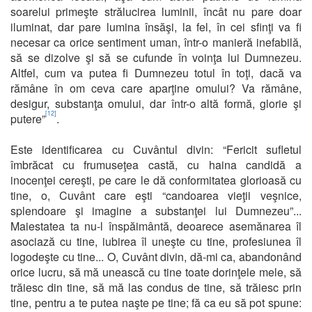
soarelui primeşte strălucirea luminii, încât nu pare doar
iluminat, dar pare lumina însăşi, la fel, în cei sfinţi va fi
necesar ca orice sentiment uman, într-o manieră inefabilă,
să se dizolve şi să se cufunde în voinţa lui Dumnezeu.
Altfel, cum va putea fi Dumnezeu totul în toţi, dacă va
rămâne în om ceva care aparţine omului? Va rămâne,
desigur, substanţa omului, dar într-o altă formă, glorie şi
[12]
putere”
.
Este identificarea cu Cuvântul divin: “Fericit sufletul
îmbrăcat cu frumuseţea castă, cu haina candidă a
inocenţei cereşti, pe care le dă conformitatea glorioasă cu
tine, o, Cuvânt care eşti “candoarea vieţii veşnice,
splendoare şi imagine a substanţei lui Dumnezeu”...
Maiestatea ta nu-l înspăimântă, deoarece asemănarea îl
asociază cu tine, iubirea îl uneşte cu tine, profesiunea îl
logodeşte cu tine... O, Cuvânt divin, dă-mi ca, abandonând
orice lucru, să mă unească cu tine toate dorinţele mele, să
trăiesc din tine, să mă las condus de tine, să trăiesc prin
tine, pentru a te putea naşte pe tine; fă ca eu să pot spune: