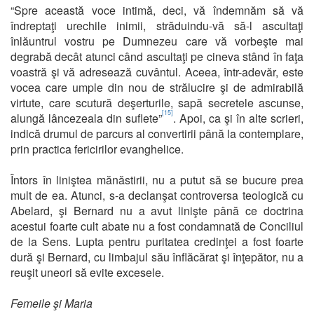
“Spre această voce intimă, deci, vă îndemnăm să vă
îndreptaţi urechile inimii, străduindu-vă să-l ascultaţi
înlăuntrul vostru pe Dumnezeu care vă vorbeşte mai
degrabă decât atunci când ascultaţi pe cineva stând în faţa
voastră şi vă adresează cuvântul. Aceea, într-adevăr, este
vocea care umple din nou de strălucire şi de admirabilă
virtute, care scutură deşerturile, sapă secretele ascunse,
[15]
alungă lâncezeala din suflete”
. Apoi, ca şi în alte scrieri,
indică drumul de parcurs al convertirii până la contemplare,
prin practica fericirilor evanghelice.
Întors în liniştea mănăstirii, nu a putut să se bucure prea
mult de ea. Atunci, s-a declanşat controversa teologică cu
Abelard, şi Bernard nu a avut linişte până ce doctrina
acestui foarte cult abate nu a fost condamnată de Conciliul
de la Sens. Lupta pentru puritatea credinţei a fost foarte
dură şi Bernard, cu limbajul său înflăcărat şi înţepător, nu a
reuşit uneori să evite excesele.
Femeile şi Maria