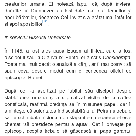
creaturilor umane. El notează faptul că, după înviere,
darurile lui Dumnezeu au fost date mai întâi femeilor şi
apoi bărbaţilor, deoarece Cel Înviat s-a arătat mai întâi lor
[18]
şi apoi apostolilor
.
În serviciul Bisericii Universale
În 1145, a fost ales papă Eugen al III-lea, care a fost
discipolul său la Clairvaux. Pentru el a scris
Consideraţia
.
Poate mai mult decât o analiză a cărţii, ar fi mai potrivit să
spun ceva despre modul cum el concepea oficiul de
episcop al Romei.
După ce l-a avertizat pe iubitul său discipol despre
slăbiciunea umană şi a stigmatizat viciile de la curtea
pontificală, reafirmă credinţa sa în misiunea papei, dar îi
aminteşte că autoritatea indiscutabilă a lui Petru nu trebuie
să fie schimbată niciodată cu stăpânirea, deoarece el este
chemat “să prezideze pentru a ajuta”. Cât îi priveşte pe
episcopi, aceştia trebuie să găsească în papa garantul