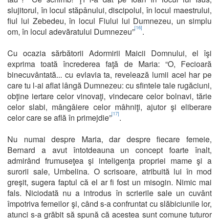
slujitorul, în locul stăpânului, discipolul, în locul maestrului,
fiul lui Zebedeu, în locul Fiului lui Dumnezeu, un simplu
[16]
om, în locul adevăratului Dumnezeu”
.
Cu ocazia sărbătorii Adormirii Maicii Domnului, el îşi
exprima toată încrederea faţă de Maria: “O, Fecioară
binecuvântată... cu evlavia ta, revelează lumii acel har pe
care tu l-ai aflat lângă Dumnezeu: cu sfintele tale rugăciuni,
obţine iertare celor vinovaţi, vindecare celor bolnavi, tărie
celor slabi, mângâiere celor mâhniţi, ajutor şi eliberare
[17]
celor care se află în primejdie”
.
Nu numai despre Maria, dar despre fiecare femeie,
Bernard a avut întotdeauna un concept foarte înalt,
admirând frumuseţea şi inteligenţa propriei mame şi a
surorii sale, Umbelina. O scrisoare, atribuită lui în mod
greşit, sugera faptul că el ar fi fost un misogin. Nimic mai
fals. Niciodată nu a introdus în scrierile sale un cuvânt
împotriva femeilor şi, când s-a confruntat cu slăbiciunile lor,
atunci s-a grăbit să spună că acestea sunt comune tuturor