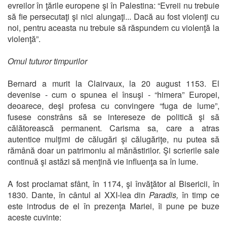
evreilor în ţările europene şi în Palestina: “Evreii nu trebuie
să fie persecutaţi şi nici alungaţi... Dacă au fost violenţi cu
noi, pentru aceasta nu trebuie să răspundem cu violenţă la
violenţă”.
Omul tuturor timpurilor
Bernard a murit la Clairvaux, la 20 august 1153. El
devenise - cum o spunea el însuşi - “himera” Europei,
deoarece, deşi profesa cu convingere “fuga de lume”,
fusese constrâns să se intereseze de politică şi să
călătorească permanent. Carisma sa, care a atras
autentice mulţimi de călugări şi călugăriţe, nu putea să
rămână doar un patrimoniu al mănăstirilor. Şi scrierile sale
continuă şi astăzi să menţină vie influenţa sa în lume.
A fost proclamat sfânt, în 1174, şi învăţător al Bisericii, în
1830. Dante, în cântul al XXI-lea din
Paradis,
în timp ce
este introdus de el în prezenţa Mariei, îi pune pe buze
aceste cuvinte: