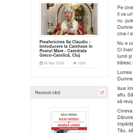
Pe cine
îl va ur
nu put
Dumnez
cine-l 
Preafericirea Sa Claudiu -
Nu e un
Introducere la Cateheze în
Ci înai
Postul Mare - Catedrala
Greco-Catolică, Cluj
lumii ș
trăiesc
06 Mar 2026
1696
Lumea m
Dumnez
Isus îm
Recenzii cărți
aflu. S
să reu
Cineva 
Dăruire
împărăț
Tău, să