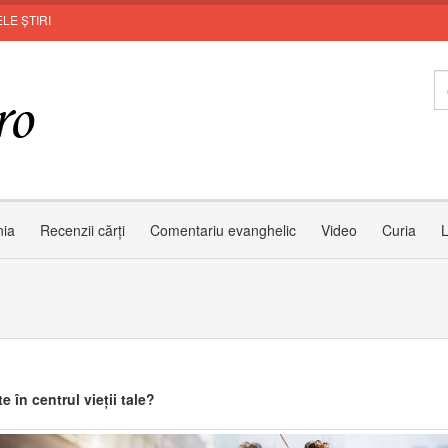
LE ȘTIRI
Zâm
nia
Recenzii cărți
Comentariu evanghelic
Video
Curia
L
e în centrul vieții tale?