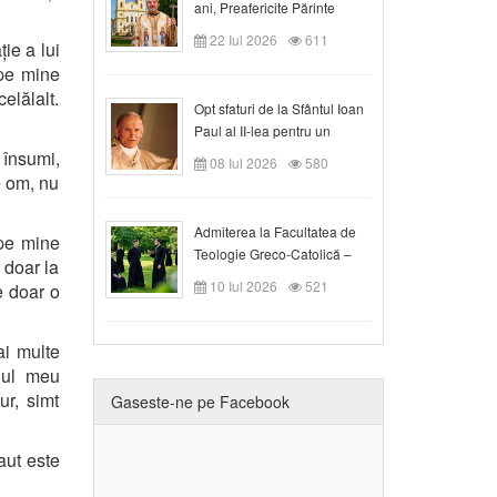
ani, Preafericite Părinte
Claudiu!
22 Iul 2026
611
ie a lui
pe mine
elălalt.
Opt sfaturi de la Sfântul Ioan
Paul al II-lea pentru un
creștin
 însumi,
08 Iul 2026
580
e om, nu
Admiterea la Facultatea de
 pe mine
Teologie Greco-Catolică –
 doar la
Departamentul Blaj în anul
10 Iul 2026
521
e doar o
universitar 2026/2027
i multe
iul meu
ur, simt
Gaseste-ne pe Facebook
aut este