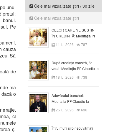
Cele mai vizualizate știri / 30 zile
 pe unul
diprețui;
Cele mai vizualizate știri
 banul.
sul. Pe
CELOR CARE NE SUSȚIN
ÎN CREDINȚĂ: Meditația PF
 oameni.
Claudiu la Duminica a VI-a
11 Iul 2026
787
după Rusalii
in cauza
ezeu. Să
După credinţa voastră, fie
vouă! Meditația PF Claudiu la
reată de
duminica a VII-a după Rusalii
18 Iul 2026
738
iunde mă
u dacă o
Adevăratul banchet:
Meditația PF Claudiu la
Duminica a VIII-a după
nerație.
25 Iul 2026
636
Rusalii
 mea, ci
i numele
Întru mulți și binecuvântați
terea și