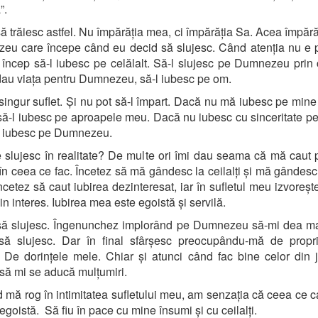
”.
ă trăiesc astfel. Nu împărăția mea, ci împărăția Sa. Acea împărăț
eu care începe când eu decid să slujesc. Când atenția nu e 
 încep să-l iubesc pe celălalt. Să-l slujesc pe Dumnezeu prin c
au viața pentru Dumnezeu, să-l iubesc pe om.
ingur suflet. Și nu pot să-l împart. Dacă nu mă iubesc pe mine
să-l iubesc pe aproapele meu. Dacă nu iubesc cu sinceritate p
-l iubesc pe Dumnezeu.
 slujesc în realitate? De multe ori îmi dau seama că mă caut
în ceea ce fac. Încetez să mă gândesc la ceilalți și mă gândesc
ncetez să caut iubirea dezinteresat, iar în sufletul meu izvoreșt
din interes. Iubirea mea este egoistă și servilă.
să slujesc. Îngenunchez implorând pe Dumnezeu să-mi dea ma
 să slujesc. Dar în final sfârșesc preocupându-mă de propr
. De dorințele mele. Chiar și atunci când fac bine celor din j
să mi se aducă mulțumiri.
d mă rog în intimitatea sufletului meu, am senzația că ceea ce c
egoistă. Să fiu în pace cu mine însumi și cu ceilalți.