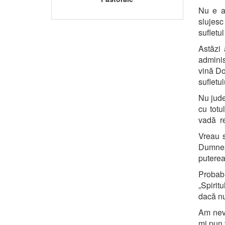
Nu e a
slujesc
sufletu
Astăzi 
adminis
vină Do
sufletul
Nu judec
cu totu
vadă re
Vreau s
Dumnez
puterea
Probabi
„Spiritu
dacă nu
Am nevo
mi pun 