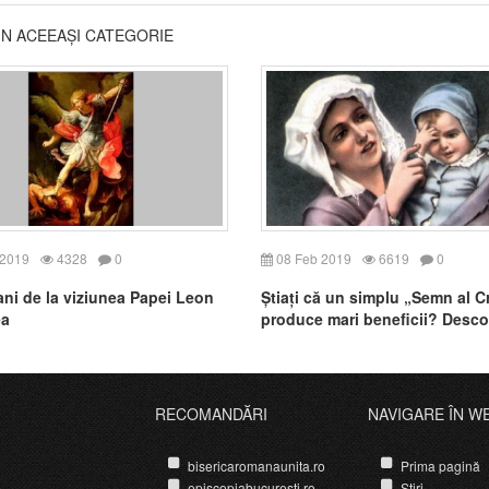
DIN ACEEAȘI CATEGORIE
 2019
4328
0
08 Feb 2019
6619
0
ani de la viziunea Papei Leon
Știați că un simplu „Semn al C
ea
produce mari beneficii? Descop
le!
RECOMANDĂRI
NAVIGARE ÎN W
bisericaromanaunita.ro
Prima pagină
episcopiabucuresti.ro
Știri