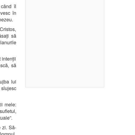
când îl
ivesc în
mnezeu.
Cristos,
ăsați să
lanurile
 intenții
ască, să
ujba lui
slujesc
ii mele:
sufletul,
tuale”.
 zi. Să-
 Domnul,