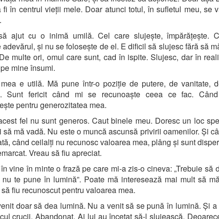
 fi în centrul vieții mele. Doar atunci totul, în sufletul meu, se v
.
să ajut cu o inimă umilă. Cel care slujește, împărățește. C
 adevărul, și nu se folosește de el. E dificil să slujesc fără să 
 De multe ori, omul care sunt, cad în ispite. Slujesc, dar în real
 pe mine însumi.
ea e utilă. Mă pune într-o poziție de putere, de vanitate, 
ă. Sunt fericit când mi se recunoaște ceea ce fac. Cân
ște pentru generozitatea mea.
acest fel nu sunt generos. Caut binele meu. Doresc un loc spe
ți să mă vadă. Nu este o muncă ascunsă privirii oamenilor. Și c
tă, când ceilalți nu recunosc valoarea mea, plâng și sunt disper
remarcat. Vreau să fiu apreciat.
 în vine în minte o frază pe care mi-a zis-o cineva: „Trebuie să d
 nu te pune în lumină”. Poate mă interesează mai mult să m
 să fiu recunoscut pentru valoarea mea.
venit doar să dea lumină. Nu a venit să se pună în lumină. Și a 
icul crucii. Abandonat. Ai lui au încetat să-l slujească. Deoarec