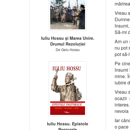
mărirea
Vreau s
Dumnez
însumi,
Să-mi d
Iuliu Hossu și Marea Unire.
Am un s
Drumul Rezoluției
nu pot 
De Gelu Hossu
pot să
Pe cine
însumi 
mine. Î
iubire 
Vreau 
ocazii
interes
nevoia 
Iar cân
Iuliu Hossu. Epistole
o pace 
Pastorale