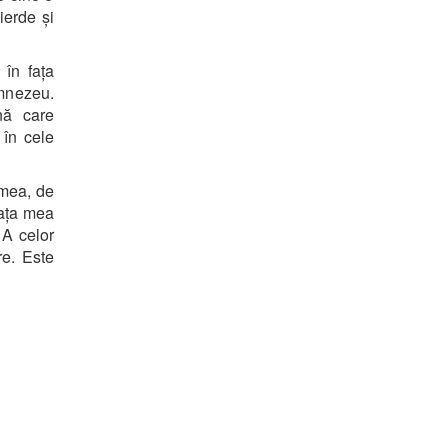
ierde și
în fața
umnezeu.
nă care
 în cele
 mea, de
iața mea
 A celor
re. Este