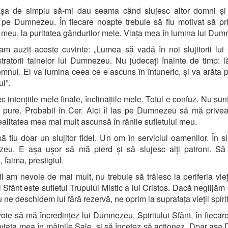
șa de simplu să-mi dau seama când slujesc altor domni și 
 pe Dumnezeu. În fiecare noapte trebuie să fiu motivat să pr
l meu, la puritatea gândurilor mele. Viața mea în lumina lui Du
am auzit aceste cuvinte: „Lumea să vadă în noi slujitorii lui 
tratorii tainelor lui Dumnezeu. Nu judecați înainte de timp: l
mnul. El va lumina ceea ce e ascuns în întuneric, și va arăta p
ui”.
 intențiile mele finale, înclinațiile mele. Totul e confuz. Nu sunt
l pure. Probabil în Cer. Aici îl las pe Dumnezeu să mă prive
alitatea mea mai mult ascunsă în rănile sufletului meu.
ă fiu doar un slujitor fidel. Un om în serviciul oamenilor. În sl
eu. E așa ușor să mă pierd și să slujesc alți patroni. Să 
, faima, prestigiul.
l am nevoie de mai mult, nu trebuie să trăiesc la periferia vieț
l Sfânt este sufletul Trupului Mistic a lui Cristos. Dacă neglijăm 
 ne deschidem lui fără rezervă, ne oprim la suprafața vieții spiri
ie să mă încredințez lui Dumnezeu, Spiritului Sfânt, în fiecare
viața mea în mâinile Sale, și să încetez să acționez. Doar așa