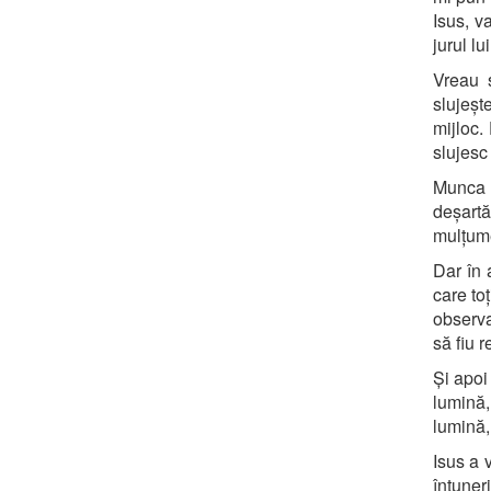
Isus, va
jurul lui
Vreau 
slujește
mijloc.
slujesc
Munca m
deșart
mulțume
Dar în 
care to
observa
să fiu 
Și apoi
lumină,
lumină,
Isus a 
întuner