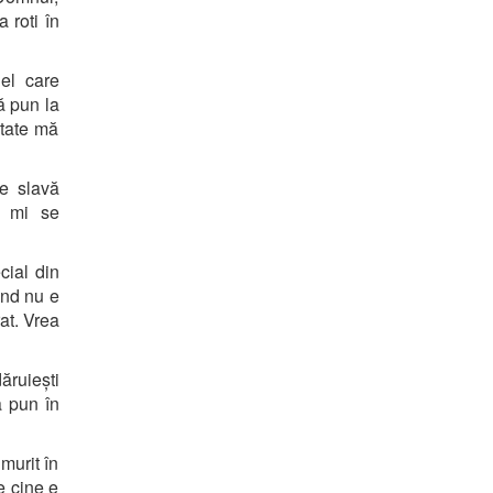
a roti în
el care
mă pun la
itate mă
de slavă
d mi se
cial din
ând nu e
at. Vrea
ăruiești
ă pun în
murit în
e cine e