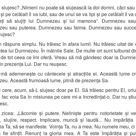
 slujesc? „Nimeni nu poate să slujească la doi domni, căci sau
î și pe celălalt îl va iubi, sau de unul se va lipi și pe celălalt îl va 
eți să slujiți lui Dumnezeu și lui mamona”. Dumnezeu sau
eu sau puterea. Dumnezeu sau faima. Dumnezeu sau succe
slujesc?
 răspuns simplu. Nu trăiesc în afara lumii. Nu trăiesc uitat de
ntea lui Dumnezeu. În mâinile Sale. De multe ori sunt tulburat d
i de tot ceea ce îmi oferă. Vreau să mă gândesc doar la Dumn
 în prezența Lui. Dar nu reușesc.
ă ademenește cu cântecele și atracțiile ei. Această lume c
eu. Această frumoasă lume, plină de prezența Sa.
i cere, acum, să-L slujesc doar pe El. Să trăiesc pentru El, or
ă fac voia Sa în misiunea pe care mi-a încredințat-o. Dar nu ști
șesc.
zicea: „Lăcomie și putere. Neliniște pentru notorietate și ve
, slujire, respect. Implicare, muncă și laudă... Nu împărăția
ia Ta, să se manifeste. Voința Ta, nu a mea. Nu numele meu, c
 fie sfințit. Renunț la gloria mea. A Ta este împărăția și pu