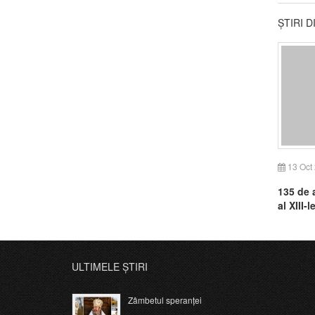
ȘTIRI 
13 Oct
135 de 
al XIII-l
ULTIMELE ȘTIRI
Zâmbetul speranței