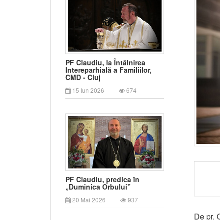
PF Claudiu, la Întâlnirea
Intereparhială a Familiilor,
CMD - Cluj
15 Iun 2026
674
PF Claudiu, predica în
„Duminica Orbului”
20 Mai 2026
937
De pr. 