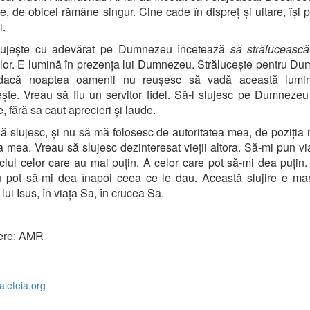
e, de obicei rămâne singur. Cine cade în dispreț și uitare, își p
i.
lujește cu adevărat pe Dumnezeu încetează
să strălucească
or. E lumină în prezența lui Dumnezeu. Strălucește pentru D
dacă noaptea oamenii nu reușesc să vadă această lumi
ește. Vreau să fiu un servitor fidel. Să-l slujesc pe Dumnezeu
, fără sa caut aprecieri și laude.
ă slujesc, și nu să mă folosesc de autoritatea mea, de poziția
 mea. Vreau să slujesc dezinteresat vieții altora. Să-mi pun v
iciul celor care au mai puțin. A celor care pot să-mi dea puțin.
 pot să-mi dea înapoi ceea ce le dau. Această slujire e ma
 lui Isus, în viața Sa, în crucea Sa.
ere: AMR
.aleteia.org