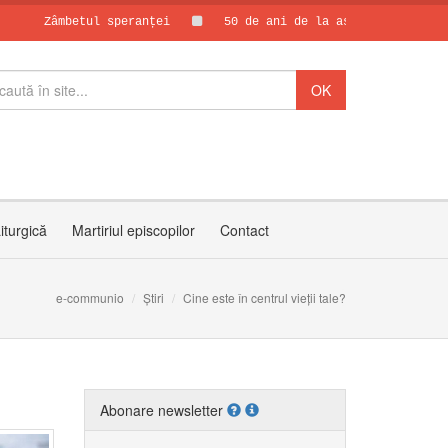
betul speranței
50 de ani de la asasinarea părintelui Vas
Papa Leon al X
30 de ani de C
iturgică
Martiriul episcopilor
Contact
e-communio
Știri
Cine este în centrul vieții tale?
Abonare newsletter