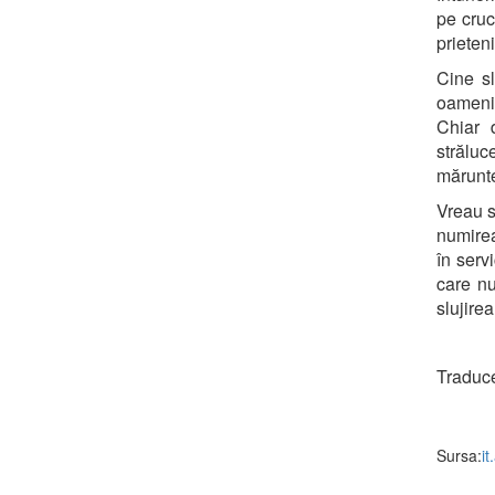
pe cruc
prieteni
Cine s
oamenil
Chiar 
străluc
mărunte
Vreau s
numirea
în serv
care nu
slujirea
Traduc
Sursa:
it