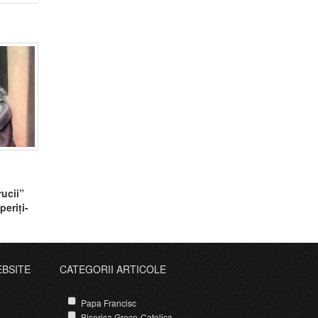
rucii”
eriți-
EBSITE
CATEGORII ARTICOLE
Papa Francisc
Biserica Greco-Catolica