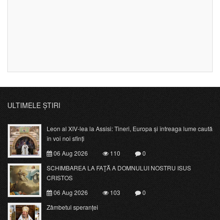
ULTIMELE ȘTIRI
Leon al XIV-lea la Assisi: Tineri, Europa și întreaga lume caută
în voi noi sfinți
06 Aug 2026
110
0
SCHIMBAREA LA FAŢĂ A DOMNULUI NOSTRU ISUS
CRISTOS
06 Aug 2026
103
0
Zâmbetul speranței