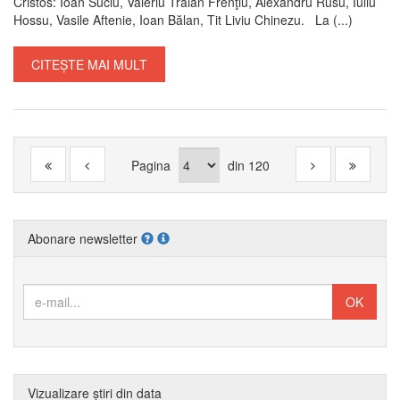
Cristos: Ioan Suciu, Valeriu Traian Frenţiu, Alexandru Rusu, Iuliu
Hossu, Vasile Aftenie, Ioan Bălan, Tit Liviu Chinezu. La (...)
CITEȘTE MAI MULT
Pagina
din
120
Abonare newsletter
Vizualizare știri din data