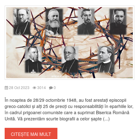
28 Oct 2023
3014
0
În noaptea de 28/29 octombrie 1948, au fost arestați episcopii
greco-catolici și alți 25 de preoți cu responsabilități în eparhiile lor,
în cadrul prigoanei comuniste care a suprimat Biserica Română
Unită. Vă prezentăm scurte biografii a celor șapte (...)
CITEȘTE MAI MULT