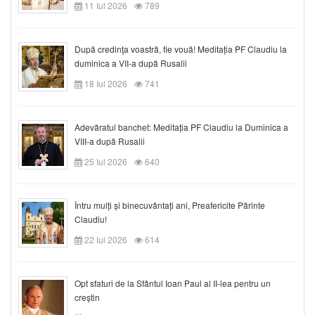
11 Iul 2026
789
După credinţa voastră, fie vouă! Meditația PF Claudiu la
duminica a VII-a după Rusalii
18 Iul 2026
741
Adevăratul banchet: Meditația PF Claudiu la Duminica a
VIII-a după Rusalii
25 Iul 2026
640
Întru mulți și binecuvântați ani, Preafericite Părinte
Claudiu!
22 Iul 2026
614
Opt sfaturi de la Sfântul Ioan Paul al II-lea pentru un
creștin