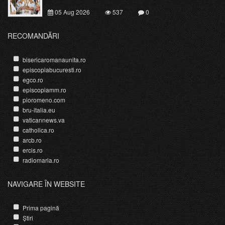
05 Aug 2026
537
0
RECOMANDĂRI
bisericaromanaunita.ro
episcopiabucuresti.ro
egco.ro
episcopiamm.ro
pioromeno.com
bru-italia.eu
vaticannews.va
catholica.ro
arcb.ro
ercis.ro
radiomaria.ro
NAVIGARE ÎN WEBSITE
Prima pagină
Știri