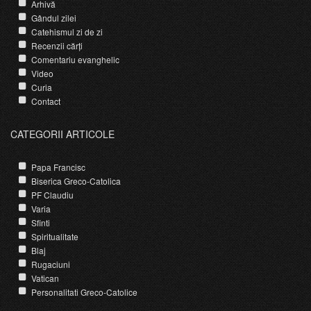
Arhivă
Gândul zilei
Catehismul zi de zi
Recenzii cărți
Comentariu evanghelic
Video
Curia
Contact
CATEGORII ARTICOLE
Papa Francisc
Biserica Greco-Catolica
PF Claudiu
Varia
Sfinti
Spiritualitate
Blaj
Rugaciuni
Vatican
Personalitati Greco-Catolice