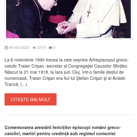
06 Noi 2023
2219
0
La 6 noiembrie 1990 trecea la cele veșnice Arhiepiscopul greco-
catolic Traian Crișan, secretar al Congregaţiei Cauzelor Sfinţilor.
Născut la 21 mai 1918, la Iara jud. Cluj, într-o famile destul de
numeroasă, Traian Crişan era fiul lui Ştefan Crişan şi al Anisiei
Trancă, (...)
CITEȘTE MAI MULT
Comemorarea arestării fericiților episcopi români greco-
catolici, martiri pentru credință sub regimul comunist