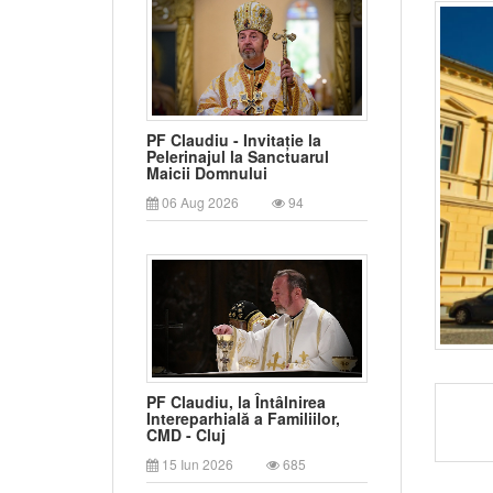
PF Claudiu - Invitație la
Pelerinajul la Sanctuarul
Maicii Domnului
06 Aug 2026
94
PF Claudiu, la Întâlnirea
Intereparhială a Familiilor,
CMD - Cluj
15 Iun 2026
685