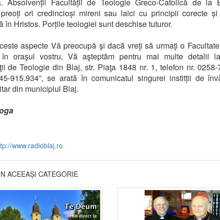
. Absolvenții Facultății de Teologie Greco-Catolică de la 
preoți ori credincioși mireni sau laici cu principii corecte și
ă în Hristos. Porțile teologiei sunt deschise tuturor.
este aspecte Vă preocupă şi dacă vreţi să urmaţi o Facultat
 în oraşul vostru, Vă aşteptăm pentru mai multe detalii la
ţii de Teologie din Blaj, str. Piaţa 1848 nr. 1, telefon nr. 0258
5-915.934”, se arată în comunicatul singurei institții de în
tar din municipiul Blaj.
oga
tp://www.radioblaj.ro
DIN ACEEAȘI CATEGORIE