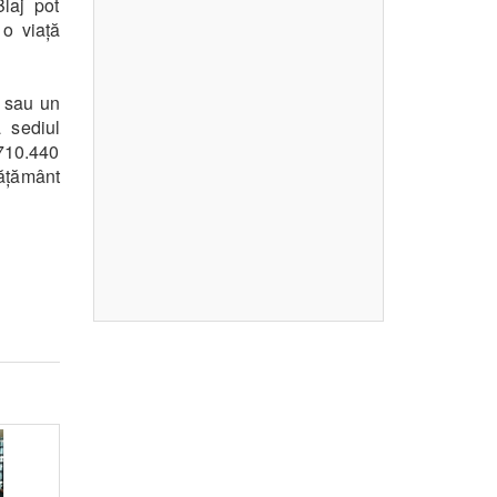
Blaj pot
 o viață
e sau un
 sediul
-710.440
vățământ