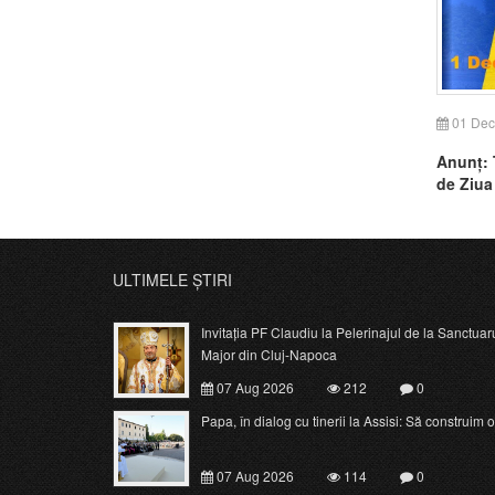
01 Dec
Anunț: 
de Ziua
ULTIMELE ȘTIRI
Invitația PF Claudiu la Pelerinajul de la Sanctuar
Major din Cluj-Napoca
07 Aug 2026
212
0
Papa, în dialog cu tinerii la Assisi: Să construim o c
07 Aug 2026
114
0