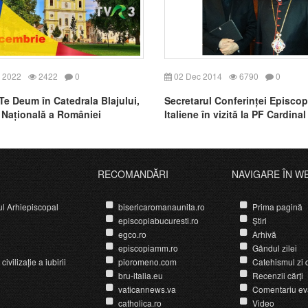
 2022
2422
0
02 Dec 2014
6790
0
Te Deum în Catedrala Blajului,
Secretarul Conferinței Episcop
 Națională a României
Italiene în vizită la PF Cardina
RECOMANDĂRI
NAVIGARE ÎN W
ul Arhiepiscopal
bisericaromanaunita.ro
Prima pagină
episcopiabucuresti.ro
Știri
egco.ro
Arhivă
episcopiamm.ro
Gândul zilei
ivilizație a iubirii
pioromeno.com
Catehismul zi d
bru-italia.eu
Recenzii cărți
vaticannews.va
Comentariu ev
catholica.ro
Video