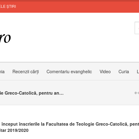
LE ȘTIRI
nia
Recenzii cărți
Comentariu evanghelic
Video
Curia
L
Blaj: Au început înscrierile la Facultatea de Teologie Greco-Catolică, pentru anul universitar 2019/2020
e-
u început înscrierile la Facultatea de Teologie Greco-Catolică, pen
itar 2019/2020