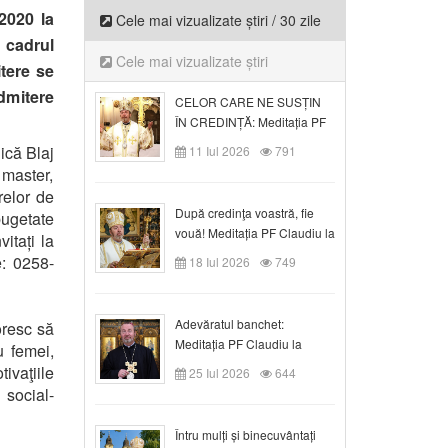
2020 la
Cele mai vizualizate știri / 30 zile
 cadrul
Cele mai vizualizate știri
tere se
dmitere
CELOR CARE NE SUSȚIN
ÎN CREDINȚĂ: Meditația PF
Claudiu la Duminica a VI-a
ică Blaj
11 Iul 2026
791
după Rusalii
l master,
relor de
După credinţa voastră, fie
bugetate
vouă! Meditația PF Claudiu la
vitați la
duminica a VII-a după Rusalii
e: 0258-
18 Iul 2026
749
Adevăratul banchet:
oresc să
Meditația PF Claudiu la
u femei,
Duminica a VIII-a după
ivaţiile
25 Iul 2026
644
Rusalii
 social-
Întru mulți și binecuvântați