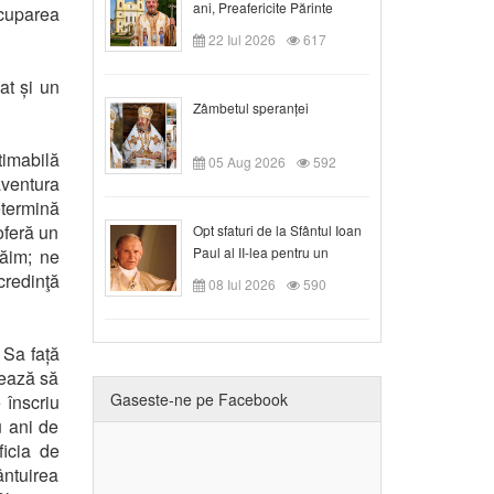
ani, Preafericite Părinte
ocuparea
Claudiu!
22 Iul 2026
617
at și un
Zâmbetul speranței
timabilă
05 Aug 2026
592
aventura
etermină
 oferă un
Opt sfaturi de la Sfântul Ioan
Paul al II-lea pentru un
răim; ne
creștin
credinţă
08 Iul 2026
590
 Sa față
nează să
Gaseste-ne pe Facebook
 înscriu
u ani de
ficia de
ântuirea