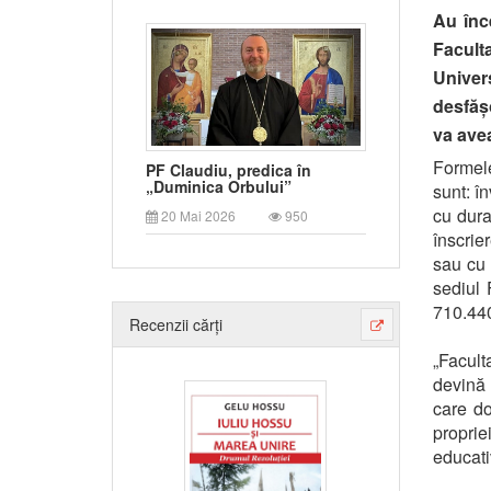
Au înc
Facult
Univer
desfăș
va ave
Formele
PF Claudiu, predica în
„Duminica Orbului”
sunt: în
cu dura
20 Mai 2026
950
înscrie
sau cu t
sediul 
710.440
Recenzii cărți
„Facult
devină 
care do
proprie
educativ