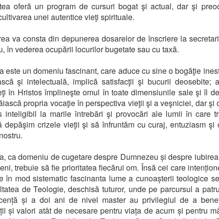
tea oferă un program de cursuri bogat şi actual, dar şi pre
ultivarea unei autentice vieţi spirituale.
ea va consta din depunerea dosarelor de înscriere la secretari
u, în vederea ocupării locurilor bugetate sau cu taxă.
a este un domeniu fascinant, care aduce cu sine o bogăţie ines
ască şi intelectuală, implică satisfacţii şi bucurii deosebite; 
eţi în Hristos împlineşte omul în toate dimensiunile sale şi îl d
răiască propria vocaţie în perspectiva vieţii şi a veşniciei, dar şi
 inteligibil la marile întrebări şi provocări ale lumii în care t
ă depăşim crizele vieţii şi să înfruntăm cu curaj, entuziasm şi 
 nostru.
a, ca domeniu de cugetare despre Dumnezeu și despre iubirea
ni, trebuie să fie prioritatea fiecărui om. Însă cei care intențio
e în mod sistematic fascinanta lume a cunoașterii teologice se
ltatea de Teologie, deschisă tuturor, unde pe parcursul a patr
icență și a doi ani de nivel master au privilegiul de a bene
ții și valori atât de necesare pentru viața de acum și pentru m