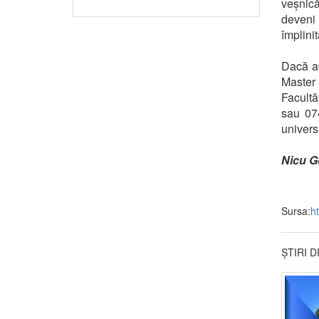
veșnică
deveni 
împlinit
Dacă ac
Master
Facultă
sau 074
universi
Nicu G
Sursa:
ht
ȘTIRI 