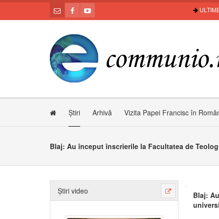
ULTIME
Știri
Arhivă
Vizita Papei Francisc în Româ
Știri video
Blaj: A
univers