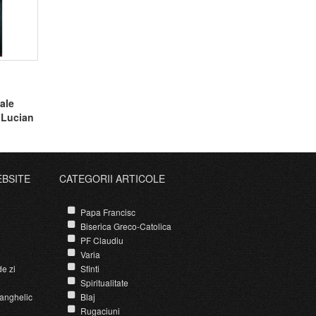
ale
l Lucian
EBSITE
CATEGORII ARTICOLE
Papa Francisc
Biserica Greco-Catolica
PF Claudiu
Varia
e zi
Sfinti
Spiritualitate
anghelic
Blaj
Rugaciuni