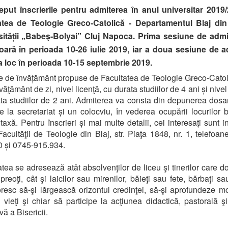
eput înscrierile pentru admiterea în anul universitar 2019/
atea de Teologie Greco-Catolică - Departamentul Blaj din
sității „Babeş-Bolyai” Cluj Napoca. Prima sesiune de admi
oară în perioada 10-26 iulie 2019, iar a doua sesiune de a
a loc în perioada 10-15 septembrie 2019.
 de învățământ propuse de Facultatea de Teologie Greco-Catol
văţământ de zi, nivel licenţă, cu durata studiilor de 4 ani și nive
ta studiilor de 2 ani. Admiterea va consta din depunerea dosa
re la secretariat și un colocviu, în vederea ocupării locurilor 
axă. Pentru înscrieri și mai multe detalii, cei interesați sunt in
Facultăţii de Teologie din Blaj, str. Piaţa 1848, nr. 1, telefoan
 și 0745-915.934.
atea se adresează atât absolvenţilor de liceu şi tinerilor care d
preoţi, cât şi laicilor sau mirenilor, băieţi sau fete, bărbaţi sa
resc să-şi lărgească orizontul credinţei, să-şi aprofundeze mot
i vieţi şi chiar să participe la acţiunea didactică, pastorală şi
ă a Bisericii.