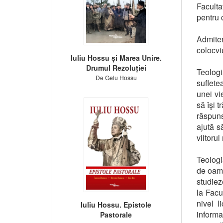
Faculta
pentru c
Admiter
colocvi
Iuliu Hossu și Marea Unire.
Drumul Rezoluției
Teologi
De Gelu Hossu
suflete
unei vi
să îşi t
răspuns
ajută s
viitorul
Teologi
de oame
studiez
la Facu
nivel l
Iuliu Hossu. Epistole
informa
Pastorale