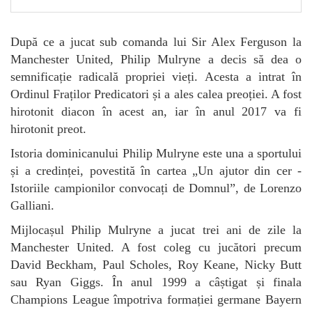
După ce a jucat sub comanda lui Sir Alex Ferguson la
Manchester United, Philip Mulryne a decis să dea o
semnificație radicală propriei vieți. Acesta a intrat în
Ordinul Fraților Predicatori și a ales calea preoției. A fost
hirotonit diacon în acest an, iar în anul 2017 va fi
hirotonit preot.
Istoria dominicanului Philip Mulryne este una a sportului
și a credinței, povestită în cartea „Un ajutor din cer -
Istoriile campionilor convocați de Domnul”, de Lorenzo
Galliani.
Mijlocașul Philip Mulryne a jucat trei ani de zile la
Manchester United. A fost coleg cu jucători precum
David Beckham, Paul Scholes, Roy Keane, Nicky Butt
sau Ryan Giggs. În anul 1999 a câștigat și finala
Champions League împotriva formației germane Bayern