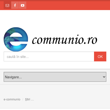
e-communio
Știri
Un fost fotbalist al echipei Manchester United va deveni 