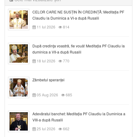
CELOR CARE NE SUSȚIN ÎN CREDINȚĂ: Meditația PF
Claudiu la Duminica a VI-a după Rusalii
11 Iul 2026
814
După credinţa voastră, fie vouă! Meditația PF Claudiu la
duminica a VII-a după Rusalii
18 Iul 2026
770
Zâmbetul speranței
05 Aug 2026
685
Adevăratul banchet: Meditația PF Claudiu la Duminica a
VIII-a după Rusalii
25 Iul 2026
662