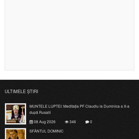
ULTIMELE ȘTIRI
MUNTELE LUPTEI: Meditația PF Claudiu la Duminica a X-a
după Rusalii
08 Aug 2026
346
0
SFÂNTUL DOMINIC