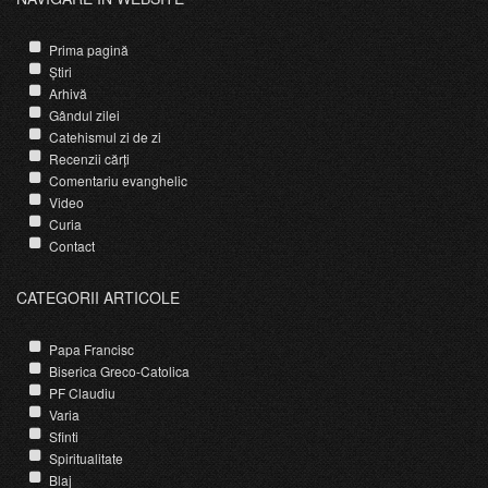
Prima pagină
Știri
Arhivă
Gândul zilei
Catehismul zi de zi
Recenzii cărți
Comentariu evanghelic
Video
Curia
Contact
CATEGORII ARTICOLE
Papa Francisc
Biserica Greco-Catolica
PF Claudiu
Varia
Sfinti
Spiritualitate
Blaj