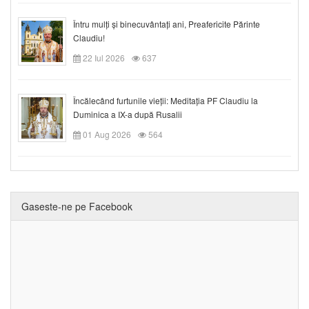
Întru mulți și binecuvântați ani, Preafericite Părinte
Claudiu!
22 Iul 2026
637
Încălecând furtunile vieții: Meditația PF Claudiu la
Duminica a IX-a după Rusalii
01 Aug 2026
564
Gaseste-ne pe Facebook