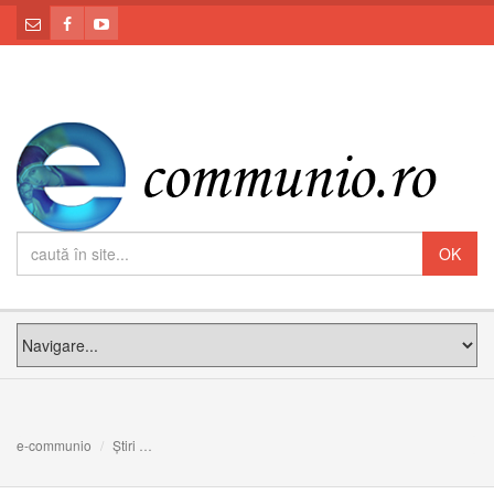
e-communio
Știri
Libanul a fost consfințit Inimii Neprihănite a Maicii Sfinte