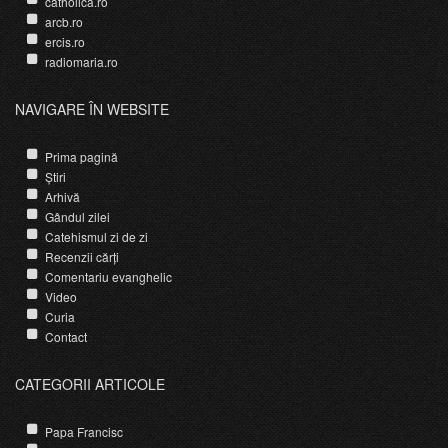
catholica.ro
arcb.ro
ercis.ro
radiomaria.ro
NAVIGARE ÎN WEBSITE
Prima pagină
Știri
Arhivă
Gândul zilei
Catehismul zi de zi
Recenzii cărți
Comentariu evanghelic
Video
Curia
Contact
CATEGORII ARTICOLE
Papa Francisc