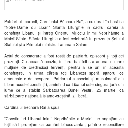
Patriarhul maronit, Cardinalul Béchara Raï, a celebrat în basilica
”Notre-Dame du Liban” Sfânta Liturghie în cadrul căreia a
consfințit Libanul și întreg Orientul Mijlociu Inimii Neprihănite a
Maicii Sfinte. Sfânta Liturghie a fost celebrată în prezența Șefului
Statului și a Primului-ministru Tammam Salam.
Actul de consacrare a fost rostit de patriarh, episcopi și toți cei
prezenți. Cu această ocazie, în jurul bazilicii s-a adunat o mare
mulțime de credincioși fervenți, pentru a se uni în această
consfințire, în urma căreia toți Libanezii speră ajutorul ce
omenește e de nesperat. Patriarhul a asociat și musulmanii din
Liban acestei consfințiri, amintind că Libanul este singura țară din
lume ce a stabilit Sărbătoarea Bunei Vestiri, 25 martie, ca
sărbătoare națională islamo-creștină, zi liberă.
Cardinalul Béchara Raï a spus:
”Consfințind Libanul Inimii Neprihănite a Mariei, ne angajăm cu
toții să-l protejăm ca pământ binecuvântat, printr-o reconciliere