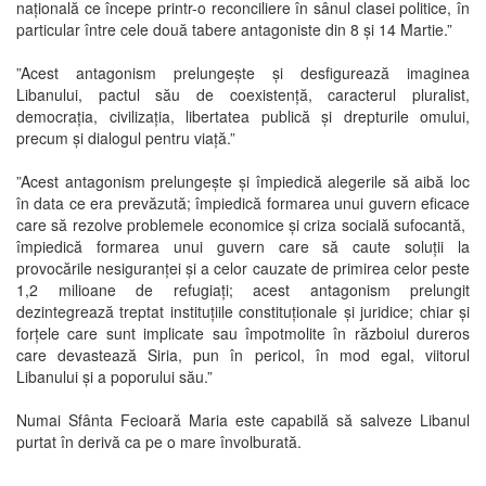
națională ce începe printr-o reconciliere în sânul clasei politice, în
particular între cele două tabere antagoniste din 8 și 14 Martie.”
”Acest antagonism prelungește și desfigurează imaginea
Libanului, pactul său de coexistență, caracterul pluralist,
democrația, civilizația, libertatea publică și drepturile omului,
precum și dialogul pentru viață.”
”Acest antagonism prelungește și împiedică alegerile să aibă loc
în data ce era prevăzută; împiedică formarea unui guvern eficace
care să rezolve problemele economice și criza socială sufocantă,
împiedică formarea unui guvern care să caute soluții la
provocările nesiguranței și a celor cauzate de primirea celor peste
1,2 milioane de refugiați; acest antagonism prelungit
dezintegrează treptat instituțiile constituționale și juridice; chiar și
forțele care sunt implicate sau împotmolite în războiul dureros
care devastează Siria, pun în pericol, în mod egal, viitorul
Libanului și a poporului său.”
Numai Sfânta Fecioară Maria este capabilă să salveze Libanul
purtat în derivă ca pe o mare învolburată.