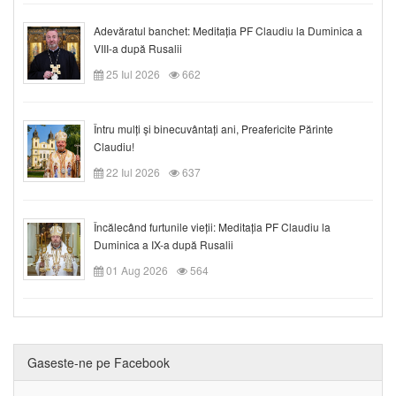
Adevăratul banchet: Meditația PF Claudiu la Duminica a
VIII-a după Rusalii
25 Iul 2026
662
Întru mulți și binecuvântați ani, Preafericite Părinte
Claudiu!
22 Iul 2026
637
Încălecând furtunile vieții: Meditația PF Claudiu la
Duminica a IX-a după Rusalii
01 Aug 2026
564
Gaseste-ne pe Facebook