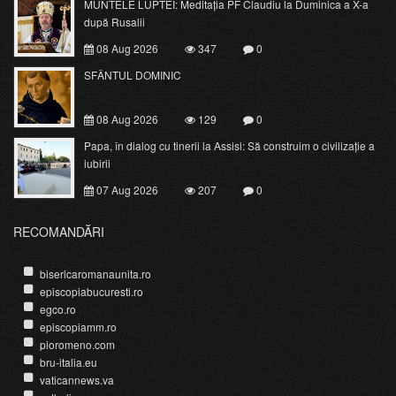
MUNTELE LUPTEI: Meditația PF Claudiu la Duminica a X-a
după Rusalii
08 Aug 2026
347
0
SFÂNTUL DOMINIC
08 Aug 2026
129
0
Papa, în dialog cu tinerii la Assisi: Să construim o civilizație a
iubirii
07 Aug 2026
207
0
RECOMANDĂRI
bisericaromanaunita.ro
episcopiabucuresti.ro
egco.ro
episcopiamm.ro
pioromeno.com
bru-italia.eu
vaticannews.va