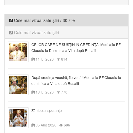
Cele mai vizualizate știri / 30 zile
Cele mai vizualizate știri
CELOR CARE NE SUSȚIN ÎN CREDINȚĂ: Meditația PF
Claudiu la Duminica a VI-a după Rusalii
11 Iul 2026
814
După credinţa voastră, fie vouă! Meditația PF Claudiu la
duminica a VII-a după Rusalii
18 Iul 2026
770
Zâmbetul speranței
05 Aug 2026
686