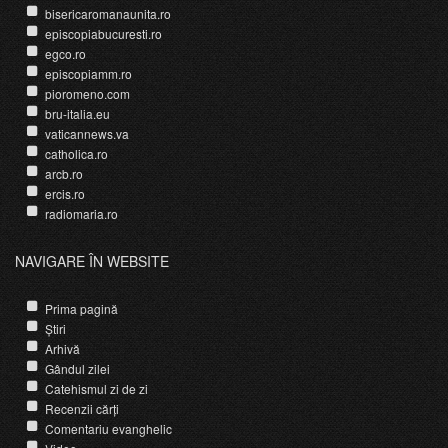
bisericaromanaunita.ro
episcopiabucuresti.ro
egco.ro
episcopiamm.ro
pioromeno.com
bru-italia.eu
vaticannews.va
catholica.ro
arcb.ro
ercis.ro
radiomaria.ro
NAVIGARE ÎN WEBSITE
Prima pagină
Știri
Arhivă
Gândul zilei
Catehismul zi de zi
Recenzii cărți
Comentariu evanghelic