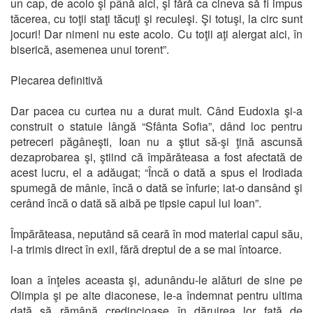
un cap, de acolo şi până aici, şi fără ca cineva să fi impus
tăcerea, cu toţii staţi tăcuţi şi reculeşi. Şi totuşi, la circ sunt
jocuri! Dar nimeni nu este acolo. Cu toţii aţi alergat aici, în
biserică, asemenea unui torent”.
Plecarea definitivă
Dar pacea cu curtea nu a durat mult. Când Eudoxia şi-a
construit o statuie lângă “Sfânta Sofia”, dând loc pentru
petreceri păgâneşti, Ioan nu a ştiut să-şi ţină ascunsă
dezaprobarea şi, ştiind că împărăteasa a fost afectată de
acest lucru, el a adăugat; “Încă o dată a spus el Irodiada
spumegă de mânie, încă o dată se înfurie; iat-o dansând şi
cerând încă o dată să aibă pe tipsie capul lui Ioan”.
Împărăteasa, neputând să ceară în mod material capul său,
l-a trimis direct în exil, fără dreptul de a se mai întoarce.
Ioan a înţeles aceasta şi, adunându-le alături de sine pe
Olimpia şi pe alte diaconese, le-a îndemnat pentru ultima
dată să rămână credincioase în dăruirea lor faţă de