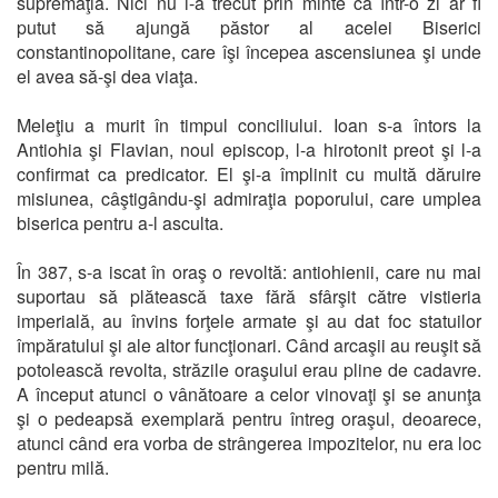
supremaţia. Nici nu i-a trecut prin minte că într-o zi ar fi
putut să ajungă păstor al acelei Biserici
constantinopolitane, care îşi începea ascensiunea şi unde
el avea să-şi dea viaţa.
Meleţiu a murit în timpul conciliului. Ioan s-a întors la
Antiohia şi Flavian, noul episcop, l-a hirotonit preot şi l-a
confirmat ca predicator. El şi-a împlinit cu multă dăruire
misiunea, câştigându-şi admiraţia poporului, care umplea
biserica pentru a-l asculta.
În 387, s-a iscat în oraş o revoltă: antiohienii, care nu mai
suportau să plătească taxe fără sfârşit către vistieria
imperială, au învins forţele armate şi au dat foc statuilor
împăratului şi ale altor funcţionari. Când arcaşii au reuşit să
potolească revolta, străzile oraşului erau pline de cadavre.
A început atunci o vânătoare a celor vinovaţi şi se anunţa
şi o pedeapsă exemplară pentru întreg oraşul, deoarece,
atunci când era vorba de strângerea impozitelor, nu era loc
pentru milă.