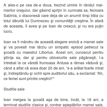
A ales-o pe cea de-a doua, trezind uimire în rândul mai-
marilor oraşului, dar găsind sprijin în cumnata sa, fecioara
Sabinia, o diaconesă care deja de un anumit timp trăia cu
totul dăruită lui Dumnezeu şi comunităţii creştine. În afară
de aceasta, îl avea şi pe Ioan de crescut, şi nu era puţin
lucru.
Ioan va fi mândru de această alegere eroică a mamei sale
şi va povesti mai târziu un simpatic episod petrecut la
şcoală cu maestrul Liborius. Acest om, cunoscut pentru
ştiinţa sa, dar şi pentru obiceiurile sale păgâneşti, l-a
întrebat la ce vârstă frumoasa Antusa a rămas văduvă şi,
când a aflat că avea doar 20 de ani, “s-a arătat foarte mirat
şi, îndreptându-şi ochii spre auditoriul său, a exclamat: “Ah,
ce femei sunt printre creştini!”“
Studiile sale
Ioan mergea la şcoală aşa de bine, încât, la 18 ani, a
terminat studiile clasice şi, contrar aşteptărilor mamei sale,