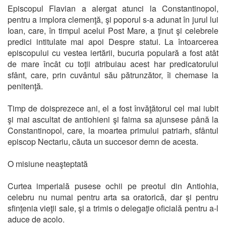
Episcopul Flavian a alergat atunci la Constantinopol,
pentru a implora clemenţă, şi poporul s-a adunat în jurul lui
Ioan, care, în timpul acelui Post Mare, a ţinut şi celebrele
predici intitulate mai apoi Despre statui. La întoarcerea
episcopului cu vestea iertării, bucuria populară a fost atât
de mare încât cu toţii atribuiau acest har predicatorului
sfânt, care, prin cuvântul său pătrunzător, îi chemase la
penitenţă.
Timp de doisprezece ani, el a fost învăţătorul cel mai iubit
şi mai ascultat de antiohieni şi faima sa ajunsese până la
Constantinopol, care, la moartea primului patriarh, sfântul
episcop Nectariu, căuta un succesor demn de acesta.
O misiune neaşteptată
Curtea imperială pusese ochii pe preotul din Antiohia,
celebru nu numai pentru arta sa oratorică, dar şi pentru
sfinţenia vieţii sale, şi a trimis o delegaţie oficială pentru a-l
aduce de acolo.