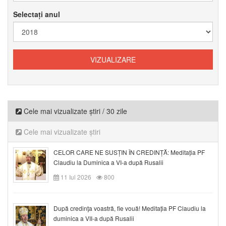
Selectați anul
Cele mai vizualizate știri / 30 zile
Cele mai vizualizate știri
CELOR CARE NE SUSȚIN ÎN CREDINȚĂ: Meditația PF
Claudiu la Duminica a VI-a după Rusalii
11 Iul 2026
800
După credinţa voastră, fie vouă! Meditația PF Claudiu la
duminica a VII-a după Rusalii