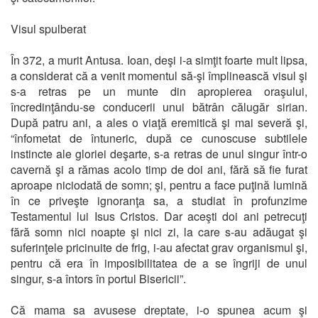
Visul spulberat
În 372, a murit Antusa. Ioan, deşi i-a simţit foarte mult lipsa,
a considerat că a venit momentul să-şi împlinească visul şi
s-a retras pe un munte din apropierea oraşului,
încredinţându-se conducerii unui bătrân călugăr sirian.
După patru ani, a ales o viaţă eremitică şi mai severă şi,
“înfometat de întuneric, după ce cunoscuse subtilele
instincte ale gloriei deşarte, s-a retras de unul singur într-o
cavernă şi a rămas acolo timp de doi ani, fără să fie furat
aproape niciodată de somn; şi, pentru a face puţină lumină
în ce priveşte ignoranţa sa, a studiat în profunzime
Testamentul lui Isus Cristos. Dar aceşti doi ani petrecuţi
fără somn nici noapte şi nici zi, la care s-au adăugat şi
suferinţele pricinuite de frig, i-au afectat grav organismul şi,
pentru că era în imposibilitatea de a se îngriji de unul
singur, s-a întors în portul Bisericii”.
Că mama sa avusese dreptate, i-o spunea acum şi