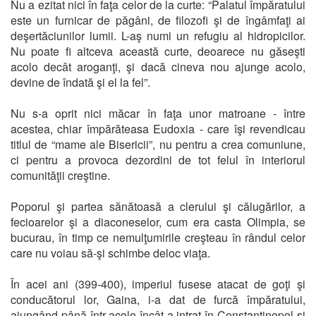
Nu a ezitat nici în faţa celor de la curte: “Palatul împăratului
este un furnicar de păgâni, de filozofi şi de îngâmfaţi ai
deşertăciunilor lumii. L-aş numi un refugiu al hidropicilor.
Nu poate fi altceva această curte, deoarece nu găseşti
acolo decât aroganţi, şi dacă cineva nou ajunge acolo,
devine de îndată şi el la fel”.
Nu s-a oprit nici măcar în faţa unor matroane - între
acestea, chiar împărăteasa Eudoxia - care îşi revendicau
titlul de “mame ale Bisericii”, nu pentru a crea comuniune,
ci pentru a provoca dezordini de tot felul în interiorul
comunităţii creştine.
Poporul şi partea sănătoasă a clerului şi călugărilor, a
fecioarelor şi a diaconeselor, cum era casta Olimpia, se
bucurau, în timp ce nemulţumirile creşteau în rândul celor
care nu voiau să-şi schimbe deloc viaţa.
În acei ani (399-400), imperiul fusese atacat de goţi şi
conducătorul lor, Gaina, i-a dat de furcă împăratului,
ajungând până într-acolo încât a intrat în Constantinopol şi