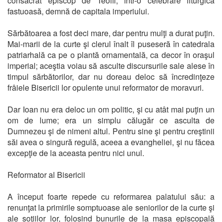
consacrat episcop de Teofil, într-o celebrare liturgică
fastuoasă, demnă de capitala imperiului.
Sărbătoarea a fost deci mare, dar pentru mulţi a durat puţin.
Mai-marii de la curte şi clerul înalt îl puseseră în catedrala
patriarhală ca pe o plantă ornamentală, ca decor în oraşul
imperial; aceştia voiau să asculte discursurile sale alese în
timpul sărbătorilor, dar nu doreau deloc să încredinţeze
frâiele Bisericii lor opulente unui reformator de moravuri.
Dar Ioan nu era deloc un om politic, şi cu atât mai puţin un
om de lume; era un simplu călugăr ce asculta de
Dumnezeu şi de nimeni altul. Pentru sine şi pentru creştinii
săi avea o singură regulă, aceea a evangheliei, şi nu făcea
excepţie de la aceasta pentru nici unul.
Reformator al Bisericii
A început foarte repede cu reformarea palatului său: a
renunţat la primirile somptuoase ale seniorilor de la curte şi
ale soţiilor lor, folosind bunurile de la masa episcopală