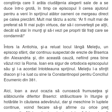
conştiinţa care îi arăta ciudăţenia alegerii sale de a se
duce într-o grotă, în timp ce episcopul îi cerea ajutorul
pentru a veni în sprijinul atâtor oameni ce mergeau direct
pe calea pierzării. Mult mai târziu a scris: “Ar fi mult mai de
preferat să fii mai puţin virtuos, dar să-i converteşti pe alţii,
decât să stai în munţi şi să-i vezi pe proprii tăi fraţi care se
condamnă!”
Întors la Antiohia, şi-a reluat locul lângă Meleţiu, un
episcop sfânt, dar continuu suspectat de erezie de Biserica
din Alexandria şi, din această cauză, nefiind prea bine
văzut nici la Roma. Ioan era sigur de ortodoxia episcopului
său şi i-a acordat întotdeauna sprijinul. Meleţiu l-a sfinţit
diacon şi l-a luat cu sine la Constantinopol pentru Conciliul
Ecumenic din 381.
Aici, Ioan a avut ocazia să cunoască frumuseţea şi
slăbiciunile diferitor Biserici: strălucitoare în liturgie şi
hotărâte în căutarea adevărului, dar şi meschine în luptele
continue, voind fiecare să-şi afirme cu orice preţ