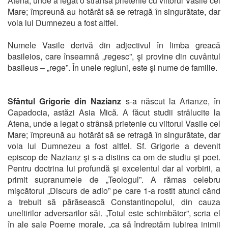
Atena, unde a legat o strânsă prietenie cu viitorul Vasile cel
Mare; împreună au hotărât să se retragă în singurătate, dar
voia lui Dumnezeu a fost altfel.
Numele Vasile derivă din adjectivul în limba greacă
basileios, care înseamnă „regesc”, şi provine din cuvântul
basileus – „rege”. În unele regiuni, este şi nume de familie.
Sfântul Grigorie din Nazianz
s-a născut la Arianze, în
Capadocia, astăzi Asia Mică. A făcut studii strălucite la
Atena, unde a legat o strânsă prietenie cu viitorul Vasile cel
Mare; împreună au hotărât să se retragă în singurătate, dar
voia lui Dumnezeu a fost altfel. Sf. Grigorie a devenit
episcop de Nazianz şi s-a distins ca om de studiu şi poet.
Pentru doctrina lui profundă şi excelentul dar al vorbirii, a
primit supranumele de „Teologul”. A rămas celebru
mişcătorul „Discurs de adio” pe care 1-a rostit atunci când
a trebuit să părăsească Constantinopolul, din cauza
uneltirilor adversarilor săi. „Totul este schimbător”, scria el
în ale sale Poeme morale, „ca să îndreptăm iubirea inimii