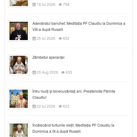
18 Iul 2026
758
Adevăratul banchet: Meditația PF Claudiu la Duminica a
VIII-a după Rusalii
25 Iul 2026
652
Zâmbetul speranței
05 Aug 2026
635
Întru mulți și binecuvântați ani, Preafericite Părinte
Claudiu!
22 Iul 2026
623
Încălecând furtunile vieții: Meditația PF Claudiu la
Duminica a IX-a după Rusalii