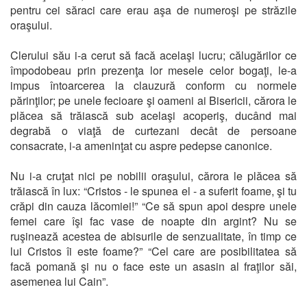
pentru cei săraci care erau aşa de numeroşi pe străzile
oraşului.
Clerului său i-a cerut să facă acelaşi lucru; călugărilor ce
împodobeau prin prezenţa lor mesele celor bogaţi, le-a
impus întoarcerea la clauzură conform cu normele
părinţilor; pe unele fecioare şi oameni ai Bisericii, cărora le
plăcea să trăiască sub acelaşi acoperiş, ducând mai
degrabă o viaţă de curtezani decât de persoane
consacrate, i-a ameninţat cu aspre pedepse canonice.
Nu i-a cruţat nici pe nobilii oraşului, cărora le plăcea să
trăiască în lux: “Cristos - le spunea el - a suferit foame, şi tu
crăpi din cauza lăcomiei!” “Ce să spun apoi despre unele
femei care îşi fac vase de noapte din argint? Nu se
ruşinează acestea de abisurile de senzualitate, în timp ce
lui Cristos îi este foame?” “Cel care are posibilitatea să
facă pomană şi nu o face este un asasin al fraţilor săi,
asemenea lui Cain”.