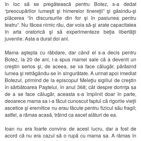
în loc să se pregătească pentru Botez, s-a dedat
“preocupărilor lumeşti şi himerelor tinereţii” şi găsindu-şi
plăcerea “în discursurile din for şi în pasiunea pentru
teatru”. Nu făcea nimic rău, dar voia să-şi arate capacitatea
în arta oratorică şi să experimenteze beţia libertăţii
juvenile. Asta a durat doi ani.
Mama aştepta cu răbdare, dar când el s-a decis pentru
Botez, la 20 de ani, i-a spus mamei sale că a devenit un
creştin serios şi, de aceea, se va face călugăr, părăsind
lumea şi retrăgându-se în singurătate. A urmat apoi imediat
Botezul, primind de la episcopul Meleţiu sigiliul de creştin
în sărbătoarea Paştelui, în anul 368; cât despre dorinţa sa
de a se face călugăr, aceasta s-a împlinit doar în parte,
deoarece mama sa i-a făcut cunoscut faptul că rigorile vieţii
ascetice şi eremitice nu erau făcute pentru fizicul său fragil;
astfel, a rămas acasă, trăind ca ascet alături de ea.
Ioan nu era foarte convins de acest lucru, dar a fost de
acord că nu era cazul să o rupă cu mama sa. A rămas în