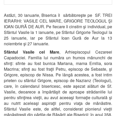
Astăzi, 30 ianuarie, Biserica îi sărbătoreşte pe SF. TREI
IERARHI: VASILE CEL MARE, GRIGORE TEOLOGUL ŞI
IOAN GURĂ DE AUR. Pe fiecare îi cinstim şi individual, pe
Sfântul Vasile la 1 ianuarie, pe Sfântul Grigorie Teologul la
25 ianuarie, iar pe Sfântul Ioan Gură de Aur la 13
noiembrie şi 27 ianuarie.
Sfântul Vasile cel Mare
, Arhiepiscopul Cezareei
Capadociei. Familia lui număra un frumos mănunchi de
sfinţi: sfinte au fost bunica Mariana, mama Emilia, sora
Macrina; sfinţi au fost fraţii Petru, episcop de Sebaste, şi
Grigore, episcop de Nissa. Pe lângă acestea, a fost intim
prieten cu sfântul Grigore, episcop de Nazianz (Teologul),
care, în calendarul bisericesc, este aşezat alături de Sf.
Vasile, deoarece a împărtăşit de aproape strădaniile lui
pentru sfinţirea vieţii, au avut aceeaşi formaţie culturală şi
au nutrit aceleaşi aspiraţii pentru viaţa de mănăstire.
Sfântul Vasile este, de altfel, considerat pionierul vieţii
mănăstireşti din părţile de Răsărit ale Bisericii; în anul 358,