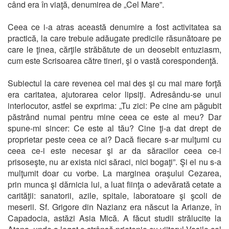
când era în viaţă, denumirea de „Cel Mare”.
Ceea ce i-a atras această denumire a fost activitatea sa
practică, la care trebuie adăugate predicile răsunătoare pe
care le ţinea, cărţile străbătute de un deosebit entuziasm,
cum este Scrisoarea către tineri, şi o vastă corespondenţă.
Subiectul la care revenea cel mai des şi cu mai mare forţă
era caritatea, ajutorarea celor lipsiţi. Adresându-se unui
interlocutor, astfel se exprima: „Tu zici: Pe cine am păgubit
păstrând numai pentru mine ceea ce este al meu? Dar
spune-mi sincer: Ce este al tău? Cine ţi-a dat drept de
proprietar peste ceea ce ai? Dacă fiecare s-ar mulţumi cu
ceea ce-i este necesar şi ar da săracilor ceea ce-i
prisoseşte, nu ar exista nici săraci, nici bogaţi”. Şi el nu s-a
mulţumit doar cu vorbe. La marginea oraşului Cezarea,
prin munca şi dărnicia lui, a luat fiinţa o adevărată cetate a
carităţii: sanatorii, azile, spitale, laboratoare şi şcoli de
meserii. Sf. Grigore din Nazianz era născut la Arianze, în
Capadocia, astăzi Asia Mică. A făcut studii strălucite la