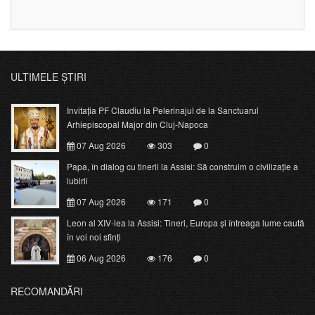
ULTIMELE ȘTIRI
Invitația PF Claudiu la Pelerinajul de la Sanctuarul
Arhiepiscopal Major din Cluj-Napoca
07 Aug 2026
303
0
Papa, în dialog cu tinerii la Assisi: Să construim o civilizație a
iubirii
07 Aug 2026
171
0
Leon al XIV-lea la Assisi: Tineri, Europa și întreaga lume caută
în voi noi sfinți
06 Aug 2026
176
0
RECOMANDĂRI