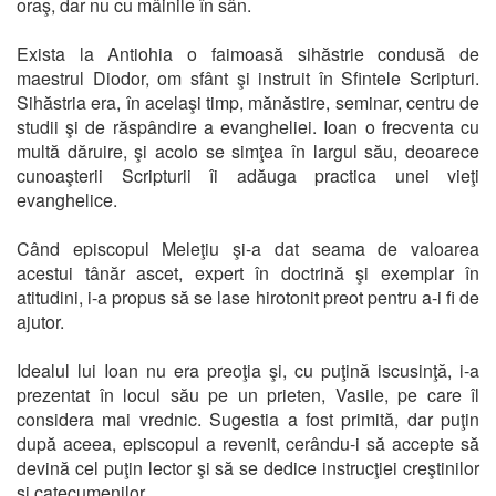
oraş, dar nu cu mâinile în sân.
Exista la Antiohia o faimoasă sihăstrie condusă de
maestrul Diodor, om sfânt şi instruit în Sfintele Scripturi.
Sihăstria era, în acelaşi timp, mănăstire, seminar, centru de
studii şi de răspândire a evangheliei. Ioan o frecventa cu
multă dăruire, şi acolo se simţea în largul său, deoarece
cunoaşterii Scripturii îi adăuga practica unei vieţi
evanghelice.
Când episcopul Meleţiu şi-a dat seama de valoarea
acestui tânăr ascet, expert în doctrină şi exemplar în
atitudini, i-a propus să se lase hirotonit preot pentru a-i fi de
ajutor.
Idealul lui Ioan nu era preoţia şi, cu puţină iscusinţă, i-a
prezentat în locul său pe un prieten, Vasile, pe care îl
considera mai vrednic. Sugestia a fost primită, dar puţin
după aceea, episcopul a revenit, cerându-i să accepte să
devină cel puţin lector şi să se dedice instrucţiei creştinilor
şi catecumenilor.