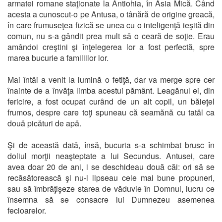
armatei romane staţionate la Antiohia, în Asia Mică. Când
acesta a cunoscut-o pe Antusa, o tânără de origine greacă,
în care frumuseţea fizică se unea cu o inteligenţă ieşită din
comun, nu s-a gândit prea mult să o ceară de soţie. Erau
amândoi creştini şi înţelegerea lor a fost perfectă, spre
marea bucurie a familiilor lor.
Mai întâi a venit la lumină o fetiţă, dar va merge spre cer
înainte de a învăţa limba acestui pământ. Leagănul ei, din
fericire, a fost ocupat curând de un alt copil, un băieţel
frumos, despre care toţi spuneau că seamănă cu tatăl ca
două picături de apă.
Şi de această dată, însă, bucuria s-a schimbat brusc în
doliul morţii neaşteptate a lui Secundus. Antusei, care
avea doar 20 de ani, i se deschideau două căi: ori să se
recăsătorească şi nu-i lipseau cele mai bune propuneri,
sau să îmbrăţişeze starea de văduvie în Domnul, lucru ce
însemna să se consacre lui Dumnezeu asemenea
fecioarelor.