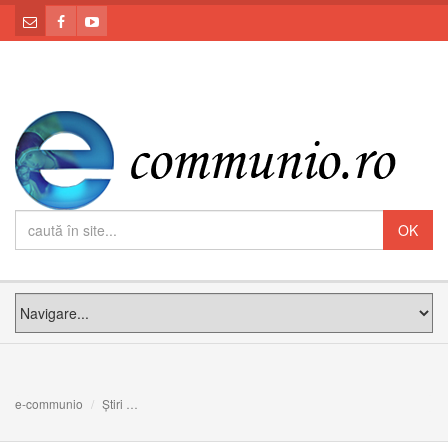
e-communio
Știri
SF. TREI IERARHI: VASILE CEL MARE, GRIGORE TE