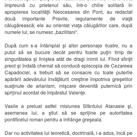
împreună cu prietenul său, într-o chilie solitară în
apropierea localităţii Neocesarea din Pont, au redactat
două importante Pravile, regulamente de viaţă
călugărească; ele au orientat viaţa călugărilor care, după
numele lui, se numesc „bazilitani”.
După cum s-a întâmplat şi altor personaje ilustre, nu a
putut să se bucure decât pentru foarte puţin timp de
singurătatea şi liniştea atât de dragi inimii lui. Fiind sfinţit
preot şi îndată chemat să conducă episcopia de Cezareea
Capadociei, a trebuit să se consacre cu toate puterile
apărării adevărului învăţăturii creştine împotriva greşelilor
susţinute de arianism, mişcare devenită puternică prin
sprijinul acordat de împăratul Valenţe.
Vasile a preluat astfel misiunea Sfântului Atanasie şi,
asemenea lui, a ştiut să se sprijine pe autoritatea
pontificelui roman pentru a înfrânge greşeala.
Dar nu activitatea lui teoretică, doctrinală, i-a adus, încă pe