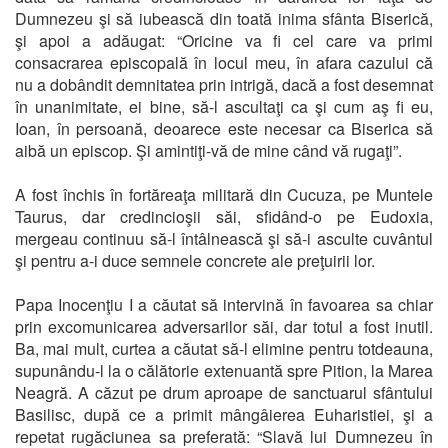
Dumnezeu şi să iubească din toată inima sfânta Biserică,
şi apoi a adăugat: “Oricine va fi cel care va primi
consacrarea episcopală în locul meu, în afara cazului că
nu a dobândit demnitatea prin intrigă, dacă a fost desemnat
în unanimitate, ei bine, să-l ascultaţi ca şi cum aş fi eu,
Ioan, în persoană, deoarece este necesar ca Biserica să
aibă un episcop. Şi amintiţi-vă de mine când vă rugaţi”.
A fost închis în fortăreaţa militară din Cucuza, pe Muntele
Taurus, dar credincioşii săi, sfidând-o pe Eudoxia,
mergeau continuu să-l întâlnească şi să-i asculte cuvântul
şi pentru a-i duce semnele concrete ale preţuirii lor.
Papa Inocenţiu I a căutat să intervină în favoarea sa chiar
prin excomunicarea adversarilor săi, dar totul a fost inutil.
Ba, mai mult, curtea a căutat să-l elimine pentru totdeauna,
supunându-l la o călătorie extenuantă spre Pition, la Marea
Neagră. A căzut pe drum aproape de sanctuarul sfântului
Basilisc, după ce a primit mângâierea Euharistiei, şi a
repetat rugăciunea sa preferată: “Slavă lui Dumnezeu în