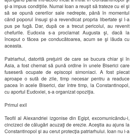
şi-a impus condiţiile. Numai Ioan a reuşit să trateze cu el şi
să se opună cererilor sale nedrepte, până în momentul
când poporul însuşi şi-a revendicat propria libertate şi l-a
pus pe fugă. Dar, după ce a trecut pericolul, au revenit
chefurile. Eudoxia s-a proclamat Augusta şi, dacă la
început o făcea pe conducătoarea, acum se şi lăuda cu
aceasta.
Patriarhul, datorită preţuirii de care se bucura chiar şi în
Asia, a fost chemat să pună ordine în unele Biserici care
fuseseră ocupate de episcopi simoniaci. A fost plecat
aproape o sută de zile, timp necesar pentru a readuce
pacea în acele Biserici, dar între timp, la Constantinopol,
cu aportul Eudoxiei, s-a organizat opoziţia.
Primul exil
Teofil al Alexandriei izgonise din Egipt, excomunicându-i,
cincizeci de călugări acuzaţi de erezie. Aceştia au ajuns la
Constantinopol şi au cerut protecţia patriarhului. Ioan nu i-a