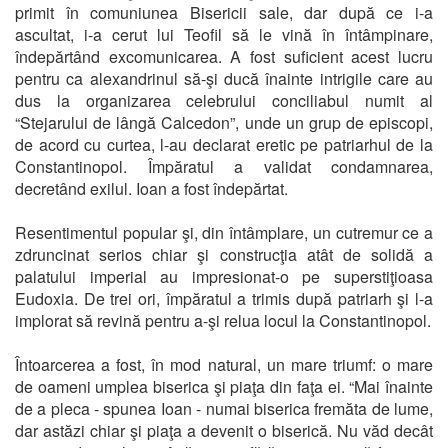
primit în comuniunea Bisericii sale, dar după ce i-a
ascultat, i-a cerut lui Teofil să le vină în întâmpinare,
îndepărtând excomunicarea. A fost suficient acest lucru
pentru ca alexandrinul să-şi ducă înainte intrigile care au
dus la organizarea celebrului conciliabul numit al
“Stejarului de lângă Calcedon”, unde un grup de episcopi,
de acord cu curtea, l-au declarat eretic pe patriarhul de la
Constantinopol. Împăratul a validat condamnarea,
decretând exilul. Ioan a fost îndepărtat.
Resentimentul popular şi, din întâmplare, un cutremur ce a
zdruncinat serios chiar şi construcţia atât de solidă a
palatului imperial au impresionat-o pe superstiţioasa
Eudoxia. De trei ori, împăratul a trimis după patriarh şi l-a
implorat să revină pentru a-şi relua locul la Constantinopol.
Întoarcerea a fost, în mod natural, un mare triumf: o mare
de oameni umplea biserica şi piaţa din faţa ei. “Mai înainte
de a pleca - spunea Ioan - numai biserica fremăta de lume,
dar astăzi chiar şi piaţa a devenit o biserică. Nu văd decât