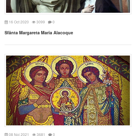
16 Oct 2020
3099
0
Sfânta Margareta Maria Alacoque
08 Noi 2021
3681
0