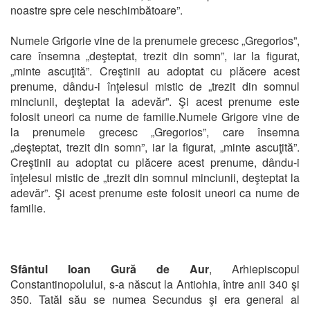
noastre spre cele neschimbătoare”.
Numele Grigorie vine de la prenumele grecesc „Gregorios”,
care însemna „deşteptat, trezit din somn”, iar la figurat,
„minte ascuţită”. Creştinii au adoptat cu plăcere acest
prenume, dându-i înţelesul mistic de „trezit din somnul
minciunii, deşteptat la adevăr”. Şi acest prenume este
folosit uneori ca nume de familie.Numele Grigore vine de
la prenumele grecesc „Gregorios”, care însemna
„deşteptat, trezit din somn”, iar la figurat, „minte ascuţită”.
Creştinii au adoptat cu plăcere acest prenume, dându-i
înţelesul mistic de „trezit din somnul minciunii, deşteptat la
adevăr”. Şi acest prenume este folosit uneori ca nume de
familie.
Sfântul Ioan Gură de Aur
, Arhiepiscopul
Constantinopolului, s-a născut la Antiohia, între anii 340 şi
350. Tatăl său se numea Secundus şi era general al