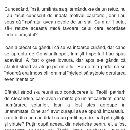
Cunoscând, însă, umilinţa sa şi temându-se de un refuz, nu
i-au făcut cunoscut de îndată motivul călătoriei, dar i-au
spus că împăratul avea nevoie de un sfat. Cum ar fi putut
să-i refuze această mică favoare celui care acordase
iertare oraşului?
Ioan a plecat cu gândul că se va întoarce curând, dar când
se apropia de Constantinopol, trimişii imperiali i-au spus
adevărul. A fost o grea lovitură, dar apoi s-a gândit că
sfântul sinod va alege pe un altul. Pe de altă parte, să se
întoarcă era imposibil; era mai înţelept să aştepte derularea
evenimentelor.
Sfântul sinod s-a reunit sub conducerea lui Teofil, patriarh
de Alexandria, care avea în minte pe un alt candidat, dar la
numărarea voturilor, Ioan a fost ales aproape în
unanimitate. Cine ar fi avut curajul să se opună împăratului
care indica un candidat cu un profil aşa de înalt prin ştiinţă
şi virtute? Puţin după aceea, din nefericire pentru el, a fost