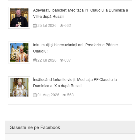
Adevăratul banchet: Meditația PF Claudiu la Duminica a
VIII-a după Rusalii
25 Iul 2026
662
Întru mulți și binecuvântați ani, Preafericite Părinte
Claudiu!
22 Iul 2026
637
Încălecând furtunile vieții: Meditația PF Claudiu la
Duminica a IX-a după Rusalii
01 Aug 2026
563
Gaseste-ne pe Facebook