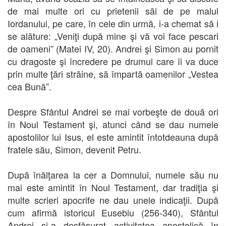
de mai multe ori cu prietenii săi de pe malul
Iordanului, pe care, în cele din urmă, i-a chemat să i
se alăture: „Veniţi după mine şi vă voi face pescari
de oameni” (Matei IV, 20). Andrei şi Simon au pornit
cu dragoste şi încredere pe drumul care îi va duce
prin multe ţări străine, să împartă oamenilor „Vestea
cea Bună”.
Despre Sfântul Andrei se mai vorbeşte de două ori
în Noul Testament şi, atunci când se dau numele
apostolilor lui Isus, el este amintit întotdeauna după
fratele său, Simon, devenit Petru.
După înălţarea la cer a Domnului, numele său nu
mai este amintit în Noul Testament, dar tradiţia şi
multe scrieri apocrife ne dau unele indicaţii. După
cum afirmă istoricul Eusebiu (256-340), Sfântul
Andrei şi-a desfăşurat activitatea apostolică în