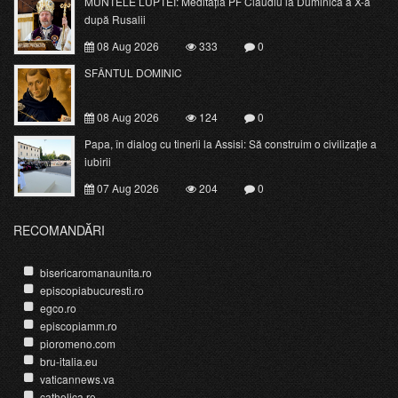
MUNTELE LUPTEI: Meditația PF Claudiu la Duminica a X-a
după Rusalii
08 Aug 2026
333
0
SFÂNTUL DOMINIC
08 Aug 2026
124
0
Papa, în dialog cu tinerii la Assisi: Să construim o civilizație a
iubirii
07 Aug 2026
204
0
RECOMANDĂRI
bisericaromanaunita.ro
episcopiabucuresti.ro
egco.ro
episcopiamm.ro
pioromeno.com
bru-italia.eu
vaticannews.va
catholica.ro