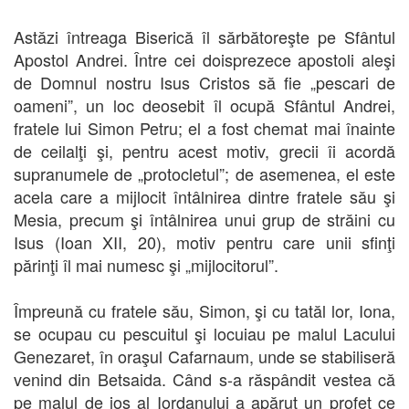
Astăzi întreaga Biserică îl sărbătoreşte pe Sfântul
Apostol Andrei. Între cei doisprezece apostoli aleşi
de Domnul nostru Isus Cristos să fie „pescari de
oameni”, un loc deosebit îl ocupă Sfântul Andrei,
fratele lui Simon Petru; el a fost chemat mai înainte
de ceilalţi şi, pentru acest motiv, grecii îi acordă
supranumele de „protocletul”; de asemenea, el este
acela care a mijlocit întâlnirea dintre fratele său şi
Mesia, precum şi întâlnirea unui grup de străini cu
Isus (Ioan XII, 20), motiv pentru care unii sfinţi
părinţi îl mai numesc şi „mijlocitorul”.
Împreună cu fratele său, Simon, şi cu tatăl lor, Iona,
se ocupau cu pescuitul şi locuiau pe malul Lacului
Genezaret, în oraşul Cafarnaum, unde se stabiliseră
venind din Betsaida. Când s-a răspândit vestea că
pe malul de jos al Iordanului a apărut un profet ce