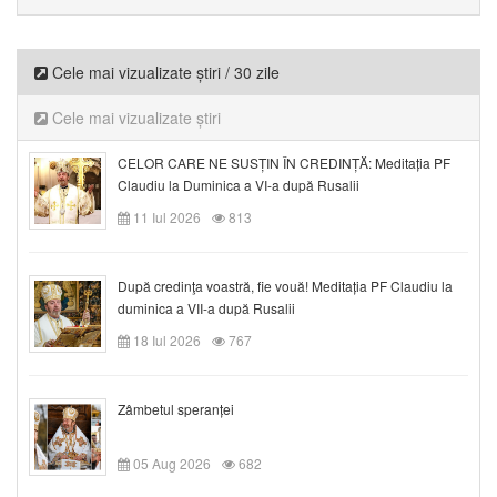
Cele mai vizualizate știri / 30 zile
Cele mai vizualizate știri
CELOR CARE NE SUSȚIN ÎN CREDINȚĂ: Meditația PF
Claudiu la Duminica a VI-a după Rusalii
11 Iul 2026
813
După credinţa voastră, fie vouă! Meditația PF Claudiu la
duminica a VII-a după Rusalii
18 Iul 2026
767
Zâmbetul speranței
05 Aug 2026
682