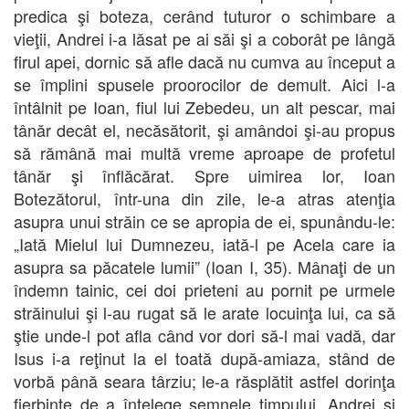
predica şi boteza, cerând tuturor o schimbare a
vieţii, Andrei i-a lăsat pe ai săi şi a coborât pe lângă
firul apei, dornic să afle dacă nu cumva au început a
se împlini spusele proorocilor de demult. Aici l-a
întâlnit pe Ioan, fiul lui Zebedeu, un alt pescar, mai
tânăr decât el, necăsătorit, şi amândoi şi-au propus
să rămână mai multă vreme aproape de profetul
tânăr şi înflăcărat. Spre uimirea lor, Ioan
Botezătorul, într-una din zile, le-a atras atenţia
asupra unui străin ce se apropia de ei, spunându-le:
„Iată Mielul lui Dumnezeu, iată-l pe Acela care ia
asupra sa păcatele lumii” (Ioan I, 35). Mânaţi de un
îndemn tainic, cei doi prieteni au pornit pe urmele
străinului şi l-au rugat să le arate locuinţa lui, ca să
ştie unde-l pot afla când vor dori să-l mai vadă, dar
Isus i-a reţinut la el toată după-amiaza, stând de
vorbă până seara târziu; le-a răsplătit astfel dorinţa
fierbinte de a înţelege semnele timpului. Andrei şi