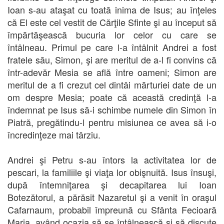
Ioan s-au ataşat cu toată inima de Isus; au înţeles
că El este cel vestit de Cărţile Sfinte şi au început să
împărtăşească bucuria lor celor cu care se
întâlneau. Primul pe care l-a întâlnit Andrei a fost
fratele său, Simon, şi are meritul de a-l fi convins că
într-adevăr Mesia se află între oameni; Simon are
meritul de a fi crezut cel dintâi mărturiei date de un
om despre Mesia; poate că această credinţă l-a
îndemnat pe Isus să-i schimbe numele din Simon în
Piatră, pregătindu-l pentru misiunea ce avea să i-o
încredinţeze mai târziu.
Andrei şi Petru s-au întors la activitatea lor de
pescari, la familiile şi viaţa lor obişnuită. Isus însuşi,
după întemniţarea şi decapitarea lui Ioan
Botezătorul, a părăsit Nazaretul şi a venit în oraşul
Cafarnaum, probabil împreună cu Sfânta Fecioară
Maria, având ocazia să se întâlnească şi să discute