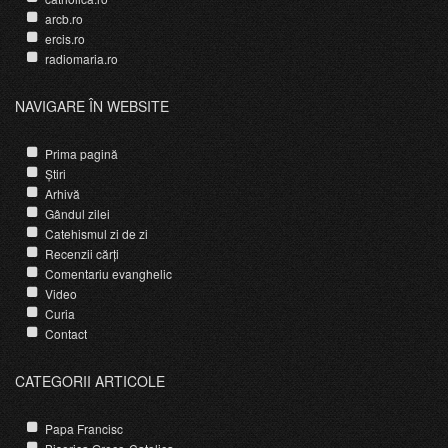
arcb.ro
ercis.ro
radiomaria.ro
NAVIGARE ÎN WEBSITE
Prima pagină
Știri
Arhivă
Gândul zilei
Catehismul zi de zi
Recenzii cărți
Comentariu evanghelic
Video
Curia
Contact
CATEGORII ARTICOLE
Papa Francisc