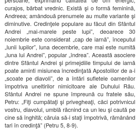
persoane, exprimând calitatea de om energic,
curajos, bărbat vrednic. Există şi o formă feminină,
Andreea; amândouă prenumele au multe variante şi
diminutive. Credinţele populare au făcut din Sfântul
Andrei „mai-marele peste lupi”, deoarece 30
noiembrie este considerat „cap de iarnă”, începutul
„lunii lupilor”, luna decembrie, care mai este numită
„luna lui Andrei”, popular „îndrea”. Această asociere
dintre Sfântul Andrei şi primejdiile timpului de iarnă
poate aminti misiunea încredinţată Apostolilor de a-i
„scoate pe diavoli”, de a întări sufletele oamenilor
împotriva uneltirilor nimicitoare ale Duhului Rău.
Sfântul Andrei ne spune împreună cu fratele său,
Petru: „Fiţi cumpătaţi şi privegheaţi, căci potrivnicul
vostru, diavolul, umblă răcnind ca un leu şi caută pe
cine să înghită; căruia să-i staţi împotrivă, rămânând
tari în credinţă” (Petru 5, 8-9).