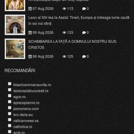
07 Aug 2026
113
0
Leon al XIV-lea la Assisi: Tineri, Europa și întreaga lume caută
în voi noi sfinți
06 Aug 2026
133
0
SCHIMBAREA LA FAŢĂ A DOMNULUI NOSTRU ISUS
CRISTOS
06 Aug 2026
125
0
RECOMANDĂRI
bisericaromanaunita.ro
episcopiabucuresti.ro
egco.ro
episcopiamm.ro
pioromeno.com
bru-italia.eu
vaticannews.va
catholica.ro
arcb.ro