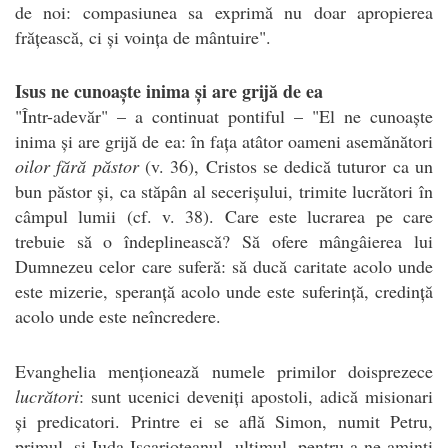
de noi: compasiunea sa exprimă nu doar apropierea
frățească, ci și voința de mântuire".
Isus ne cunoaște inima și are grijă de ea
"Într-adevăr" – a continuat pontiful – "El ne cunoaște
inima și are grijă de ea: în fața atâtor oameni asemănători
oilor fără păstor
(v. 36), Cristos se dedică tuturor ca un
bun păstor și, ca stăpân al secerișului, trimite lucrători în
câmpul lumii (cf. v. 38). Care este lucrarea pe care
trebuie să o îndeplinească? Să ofere mângâierea lui
Dumnezeu celor care suferă: să ducă caritate acolo unde
este mizerie, speranță acolo unde este suferință, credință
acolo unde este neîncredere.
Evanghelia menționează numele primilor doisprezece
lucrători
: sunt ucenici deveniți apostoli, adică misionari
și predicatori. Printre ei se află Simon, numit Petru,
primul, și Iuda Iscarioteanul, ultimul, pentru a ne aminti