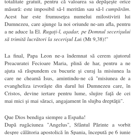
totalitate gratuit, pentru că valoarea sa depășește orice
măsură: este imposibil să-l merităm sau să-l
cumpărăm
.
Acest har este frumusețea numelui milostivirii lui
Dumnezeu, care ajunge la noi oriunde ne-am afla, pentru
a ne aduce la El.
Rugați-l, așadar, pe Domnul secerișului
să trimită lucrători la secerișul Lu
i (Mt 9,38)!"
La final, Papa Leon ne-a îndemnat să cerem ajutorul
Preacuratei Fecioare Maria, plină de har, pentru a ne
ajuta să răspundem cu bucurie și curaj la misiunea la
care ne cheamă Isus, amintindu-ne că "misiunea de a
evangheliza izvorăște din darul lui Dumnezeu care, în
Cristos, devine iertare pentru lume, slujire față de cei
mai mici și mai săraci, angajament în slujba dreptății".
Que Dios bendiga siempre a España!
După rugăciunea "Angelus", Sfântul Părinte a vorbit
despre călătoria apostolică în Spania, începută pe 6 iunie