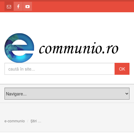
e-communio
Știri
Isus iubește și suferă pentru noi, alături de noi, cu voinț