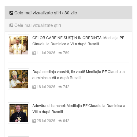
Cele mai vizualizate știri / 30 zile
Cele mai vizualizate știri
CELOR CARE NE SUSȚIN ÎN CREDINȚĂ: Meditația PF
Claudiu la Duminica a VI-a după Rusalii
11 Iul 2026
789
După credinţa voastră, fie vouă! Meditația PF Claudiu la
duminica a VII-a după Rusalii
18 Iul 2026
742
Adevăratul banchet: Meditația PF Claudiu la Duminica a
VIII-a după Rusalii
25 Iul 2026
642