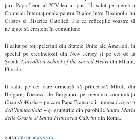
țări, Papa Leon al XIV-lea a spus: "Îi salut pe membrii
Comisiei Internaționale pentru Dialog între Discipolii lui
Cristos și Biserica Catolică. Fie ca reflecțiile voastre să
ne ajute să creștem în comuniune.
Îi salut pe toți pelerinii din Statele Unite ale Americii, în
special pe credincioșii din New Jersey și pe cei de la
Școala
Carrollton School of the Sacred Heart
din Miami,
Florida.
Îi salut pe cei care urmează să primească Mirul, din
Bolgare, Dieceza de Bergamo, pe membrii comunității
Casa di Maria
– pe care Papa Francisc îi numea
i
ragazzi
dell’Immacolata
– și grupurile din parohiile
Santa Maria
delle Grazie
și Santa Francesca Cabrini
din Roma.
Sursa:
vaticannews.va.ro