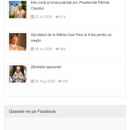
Întru mulți și binecuvântați ani, Preafericite Părinte
Claudiu!
22 Iul 2026
614
Opt sfaturi de la Sfântul Ioan Paul al II-lea pentru un
creștin
08 Iul 2026
584
Zâmbetul speranței
05 Aug 2026
560
Gaseste-ne pe Facebook