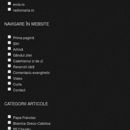
ercis.ro
radiomaria.ro
NAVIGARE ÎN WEBSITE
Prima pagină
Știri
Arhivă
Gândul zilei
Catehismul zi de zi
Recenzii cărți
Comentariu evanghelic
Video
Curia
Contact
CATEGORII ARTICOLE
Papa Francisc
Biserica Greco-Catolica
PF Claudiu