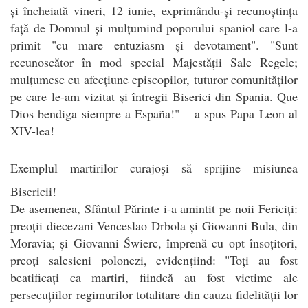
și încheiată vineri, 12 iunie, exprimându-și recunoștința
față de Domnul și mulțumind poporului spaniol care l-a
primit "cu mare entuziasm și devotament". "Sunt
recunoscător în mod special Majestății Sale Regele;
mulțumesc cu afecțiune episcopilor, tuturor comunităților
pe care le-am vizitat și întregii Biserici din Spania. Que
Dios bendiga siempre a España!" – a spus Papa Leon al
XIV-lea!
Exemplul martirilor curajoși să sprijine misiunea
Bisericii!
De asemenea, Sfântul Părinte i-a amintit pe noii Fericiți:
preoții diecezani Venceslao Drbola și Giovanni Bula, din
Moravia; și Giovanni Świerc, împrenă cu opt însoțitori,
preoți salesieni polonezi, evidențiind: "Toți au fost
beatificați ca martiri, fiindcă au fost victime ale
persecuțiilor regimurilor totalitare din cauza fidelității lor