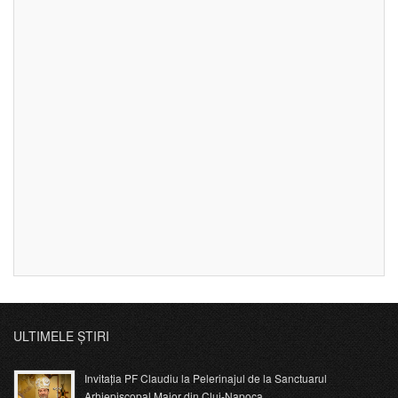
ULTIMELE ȘTIRI
Invitația PF Claudiu la Pelerinajul de la Sanctuarul
Arhiepiscopal Major din Cluj-Napoca