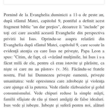
Pornind de la Evanghelia duminicii a 11-a de peste an,
după sfântul Matei, capitolul 9, pontiful a definit acest
fragment biblic "un dar prețios", deoarece îi "include" pe
toți cei care ascultă această Evanghelie din perspectiva
privirii lui Isus. Oprindu-se asupra relatării din
Evanghelia după sfântul Matei, capitolul 9, care scoate în
evidență atenția cu care Isus ne privește, Papa Leon a
spus: "Citim, de fapt, că «văzând mulțimile, lui Isus i s-a
făcut milă de ele, pentru că erau istovite și părăsite, ca
niște oi care nu au păstor» (v. 36). Făcându-se fratele
nostru, Fiul lui Dumnezeu privește oamenii, privește
umanitatea: vede opresiunea care zdrobește și violența
care ajunge să ia puterea. Vede rănile războaielor și golul
consumismului. Vede chipuri reduse la simple măști,
familii sfâșiate de rău și tineri amăgiți de false idealuri.
Isus vede și iubește. Iubește și suferă pentru noi, alături