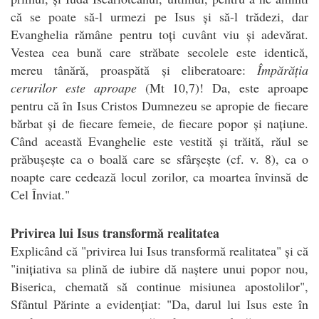
că se poate să-l urmezi pe Isus și să-l trădezi, dar
Evanghelia rămâne pentru toți cuvânt viu și adevărat.
Vestea cea bună care străbate secolele este identică,
mereu tânără, proaspătă și eliberatoare:
Împărăția
cerurilor este aproape
(Mt 10,7)! Da, este aproape
pentru că în Isus Cristos Dumnezeu se apropie de fiecare
bărbat și de fiecare femeie, de fiecare popor și națiune.
Când această Evanghelie este vestită și trăită, răul se
prăbușește ca o boală care se sfârșește (cf. v. 8), ca o
noapte care cedează locul zorilor, ca moartea învinsă de
Cel Înviat."
Privirea lui Isus transformă realitatea
Explicând că "privirea lui Isus transformă realitatea" și că
"inițiativa sa plină de iubire dă naștere unui popor nou,
Biserica, chemată să continue misiunea apostolilor",
Sfântul Părinte a evidențiat: "Da, darul lui Isus este în