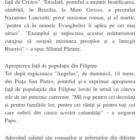
față de Cristos". Totodată, pontiful a amintit beatificarea,
sâmbătă, în Brazilia, la Mato Grosso, a preotului
Nazareno Lanciotti, preot misionar roman, și el martir,
"pentru că în numele Evangheliei îi apăra pe cei mai
săraci". "Exemplul și mijlocirea acestor mărturisitori
curajoși să susțină misiunea preoților și a întregii
Biserici" – a spus Sfântul Părinte.
Apropierea față de populația din Filipine
Tot după rugăciunea "Angelus", de duminică, 14 iunie,
din Piața San Pietro, pontiful și-a exprimat apropierea
față de populațiile din Filipine lovite în urmă cu câteva
zile de un puternic cutremur. "Mă rog pentru cei decedați
și pentru familiile lor, pentru cei răniți și pentru toți cei
care suferă din cauza acestei calamități" – a asigurat
Papa.
Adresând salutul său romanilor și pelerinilor din diferite