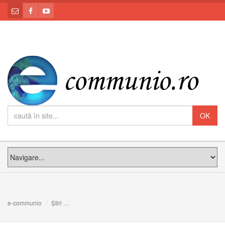
e-communio
Știri
PF Claudiu, în mijlocul comunității greco-catolice român