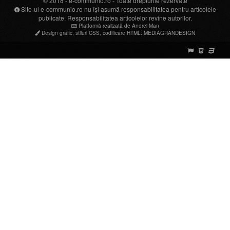
© 2018 -
e-communio.ro
- Toate drepturile rezervate
Site-ul e-communio.ro nu își asumă responsabilitatea pentru articolele
publicate. Responsabilitatea articolelor revine autorilor.
Platformă realizată de Andrei Man
Design grafic
,
stiluri CSS
,
codificare HTML
:
MEDIAGRANDESIGN