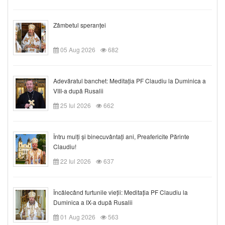
Zâmbetul speranței
05 Aug 2026
682
Adevăratul banchet: Meditația PF Claudiu la Duminica a
VIII-a după Rusalii
25 Iul 2026
662
Întru mulți și binecuvântați ani, Preafericite Părinte
Claudiu!
22 Iul 2026
637
Încălecând furtunile vieții: Meditația PF Claudiu la
Duminica a IX-a după Rusalii
01 Aug 2026
563