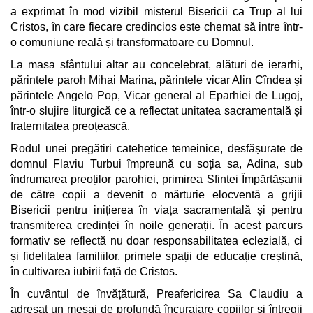
a exprimat în mod vizibil misterul Bisericii ca Trup al lui
Cristos, în care fiecare credincios este chemat să intre într-
o comuniune reală și transformatoare cu Domnul.
La masa sfântului altar au concelebrat, alături de ierarhi,
părintele paroh Mihai Marina, părintele vicar Alin Cîndea și
părintele Angelo Pop, Vicar general al Eparhiei de Lugoj,
într-o slujire liturgică ce a reflectat unitatea sacramentală și
fraternitatea preoțească.
Rodul unei pregătiri catehetice temeinice, desfășurate de
domnul Flaviu Turbui împreună cu soția sa, Adina, sub
îndrumarea preoților parohiei, primirea Sfintei Împărtășanii
de către copii a devenit o mărturie elocventă a grijii
Bisericii pentru inițierea în viața sacramentală și pentru
transmiterea credinței în noile generații. În acest parcurs
formativ se reflectă nu doar responsabilitatea eclezială, ci
și fidelitatea familiilor, primele spații de educație creștină,
în cultivarea iubirii față de Cristos.
În cuvântul de învățătură, Preafericirea Sa Claudiu a
adresat un mesaj de profundă încurajare copiilor și întregii