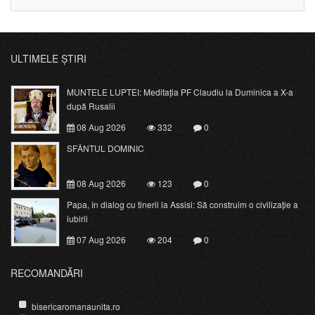
ULTIMELE ȘTIRI
MUNTELE LUPTEI: Meditația PF Claudiu la Duminica a X-a
după Rusalii
08 Aug 2026
332
0
SFÂNTUL DOMINIC
08 Aug 2026
123
0
Papa, în dialog cu tinerii la Assisi: Să construim o civilizație a
iubirii
07 Aug 2026
204
0
RECOMANDĂRI
bisericaromanaunita.ro