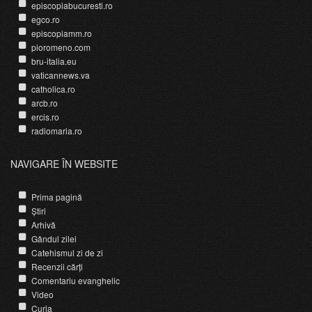
episcopiabucuresti.ro
egco.ro
episcopiamm.ro
pioromeno.com
bru-italia.eu
vaticannews.va
catholica.ro
arcb.ro
ercis.ro
radiomaria.ro
NAVIGARE ÎN WEBSITE
Prima pagină
Știri
Arhivă
Gândul zilei
Catehismul zi de zi
Recenzii cărți
Comentariu evanghelic
Video
Curia