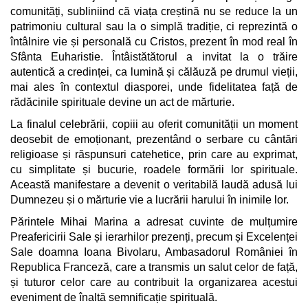
comunități, subliniind că viața creștină nu se reduce la un
patrimoniu cultural sau la o simplă tradiție, ci reprezintă o
întâlnire vie și personală cu Cristos, prezent în mod real în
Sfânta Euharistie. Întâistătătorul a invitat la o trăire
autentică a credinței, ca lumină și călăuză pe drumul vieții,
mai ales în contextul diasporei, unde fidelitatea față de
rădăcinile spirituale devine un act de mărturie.
La finalul celebrării, copiii au oferit comunității un moment
deosebit de emoționant, prezentând o serbare cu cântări
religioase și răspunsuri catehetice, prin care au exprimat,
cu simplitate și bucurie, roadele formării lor spirituale.
Această manifestare a devenit o veritabilă laudă adusă lui
Dumnezeu și o mărturie vie a lucrării harului în inimile lor.
Părintele Mihai Marina a adresat cuvinte de mulțumire
Preafericirii Sale și ierarhilor prezenți, precum și Excelenței
Sale doamna Ioana Bivolaru, Ambasadorul României în
Republica Franceză, care a transmis un salut celor de față,
și tuturor celor care au contribuit la organizarea acestui
eveniment de înaltă semnificație spirituală.