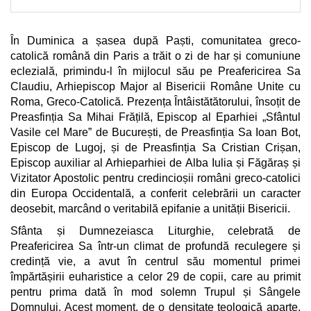
În Duminica a șasea după Paști, comunitatea greco-
catolică română din Paris a trăit o zi de har și comuniune
eclezială, primindu-l în mijlocul său pe Preafericirea Sa
Claudiu, Arhiepiscop Major al Bisericii Române Unite cu
Roma, Greco-Catolică. Prezența Întâistătătorului, însoțit de
Preasfinția Sa Mihai Frățilă, Episcop al Eparhiei „Sfântul
Vasile cel Mare” de București, de Preasfinția Sa Ioan Bot,
Episcop de Lugoj, și de Preasfinția Sa Cristian Crișan,
Episcop auxiliar al Arhieparhiei de Alba Iulia și Făgăraș și
Vizitator Apostolic pentru credincioșii români greco-catolici
din Europa Occidentală, a conferit celebrării un caracter
deosebit, marcând o veritabilă epifanie a unității Bisericii.
Sfânta și Dumnezeiasca Liturghie, celebrată de
Preafericirea Sa într-un climat de profundă reculegere și
credință vie, a avut în centrul său momentul primei
împărtășirii euharistice a celor 29 de copii, care au primit
pentru prima dată în mod solemn Trupul și Sângele
Domnului. Acest moment, de o densitate teologică aparte,