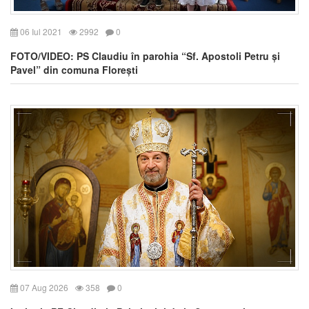
06 Iul 2021
2992
0
FOTO/VIDEO: PS Claudiu în parohia “Sf. Apostoli Petru și
Pavel” din comuna Florești
07 Aug 2026
358
0