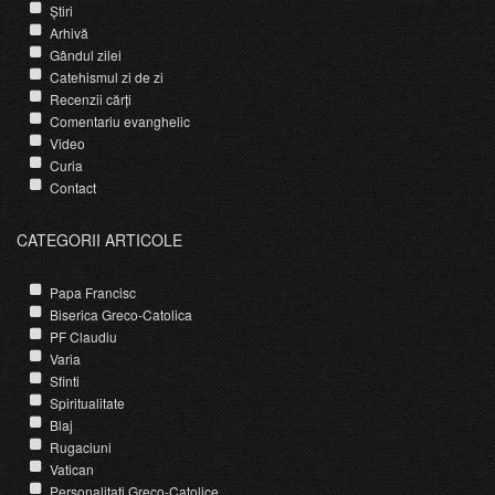
Știri
Arhivă
Gândul zilei
Catehismul zi de zi
Recenzii cărți
Comentariu evanghelic
Video
Curia
Contact
CATEGORII ARTICOLE
Papa Francisc
Biserica Greco-Catolica
PF Claudiu
Varia
Sfinti
Spiritualitate
Blaj
Rugaciuni
Vatican
Personalitati Greco-Catolice