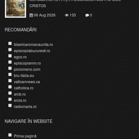
CRISTOS
06 Aug 2026
135
0
RECOMANDĂRI
bisericaromanaunita.ro
episcopiabucuresti.ro
egco.ro
episcopiamm.ro
pioromeno.com
bru-italia.eu
vaticannews.va
catholica.ro
arcb.ro
ercis.ro
radiomaria.ro
NAVIGARE ÎN WEBSITE
Prima pagină