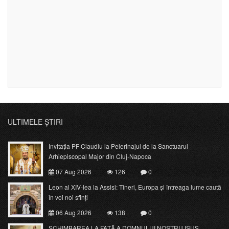
ULTIMELE ȘTIRI
Invitația PF Claudiu la Pelerinajul de la Sanctuarul
Arhiepiscopal Major din Cluj-Napoca
07 Aug 2026
126
0
Leon al XIV-lea la Assisi: Tineri, Europa și întreaga lume caută
în voi noi sfinți
06 Aug 2026
138
0
SCHIMBAREA LA FAŢĂ A DOMNULUI NOSTRU ISUS