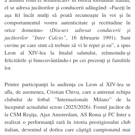
el se adresa jucătorilor și conducerii adăugând: «Faceți în
așa fel încât mulți să poată recunoaște în voi și în
comportamentul vostru autenticitate și rectitudine în
orice domeniu» (
Discurs adresat conducerii și
jucătorilor ”Inter Calcio”
, 16 februarie 1991). Sunt
cuvine pe care simt că trebuie să vi le repet și eu”, a spus
Leon al XIV-lea la finalul salutului, reînnoindu-și
felicitările și binecuvântându-i pe cei prezenți și familiile
lor.
Printre participanții la audiența cu Leon al XIV-lea se
afla, de asemenea, Cristian Chivu, care a antrenat echipa
clubului de fotbal ”Internazionale Milano” de la
începutul actualului sezon (2025/2026). Fostul jucător de
la CSM Reșița, Ajax Amsterdam, AS Roma și FC Inter a
realizat o performanță rară în istoria prestigiosului club
italian, devenind al doilea care câștigă campionatul mai