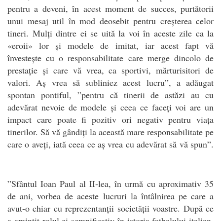
pentru a deveni, în acest moment de succes, purtătorii
unui mesaj util în mod deosebit pentru creșterea celor
tineri. Mulți dintre ei se uită la voi în aceste zile ca la
«eroii» lor și modele de imitat, iar acest fapt vă
învestește cu o responsabilitate care merge dincolo de
prestație și care vă vrea, ca sportivi, mărturisitori de
valori. Aș vrea să subliniez acest lucru”, a adăugat
spontan pontiful, ”pentru că tinerii de astăzi au cu
adevărat nevoie de modele și ceea ce faceți voi are un
impact care poate fi pozitiv ori negativ pentru viața
tinerilor. Să vă gândiți la această mare responsabilitate pe
care o aveți, iată ceea ce aș vrea cu adevărat să vă spun”.
”Sfântul Ioan Paul al II-lea, în urmă cu aproximativ 35
de ani, vorbea de aceste lucruri la întâlnirea pe care a
avut-o chiar cu reprezentanții societății voastre. După ce
a amintit rolul ei semnificativ în istoria fotbalului italian,