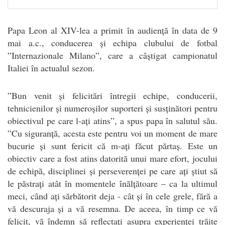
Papa Leon al XIV-lea a primit în audiență în data de 9
mai a.c., conducerea și echipa clubului de fotbal
”Internazionale Milano”, care a câștigat campionatul
Italiei în actualul sezon.
”Bun venit și felicitări întregii echipe, conducerii,
tehnicienilor și numeroșilor suporteri și susținători pentru
obiectivul pe care l-ați atins”, a spus papa în salutul său.
”Cu siguranță, acesta este pentru voi un moment de mare
bucurie și sunt fericit că m-ați făcut părtaș. Este un
obiectiv care a fost atins datorită unui mare efort, jocului
de echipă, disciplinei și perseverenței pe care ați știut să
le păstrați atât în momentele înălțătoare – ca la ultimul
meci, când ați sărbătorit deja - cât și în cele grele, fără a
vă descuraja și a vă resemna. De aceea, în timp ce vă
felicit, vă îndemn să reflectați asupra experienței trăite