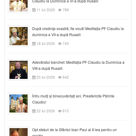
Claudiu la Duminica a VI-a după Rusalii
11 Iul 2026
789
După credinţa voastră, fie vouă! Meditația PF Claudiu la
duminica a VII-a după Rusalii
18 Iul 2026
745
Adevăratul banchet: Meditația PF Claudiu la Duminica a
VIII-a după Rusalii
25 Iul 2026
642
Întru mulți și binecuvântați ani, Preafericite Părinte
Claudiu!
22 Iul 2026
615
Opt sfaturi de la Sfântul Ioan Paul al II-lea pentru un
creștin