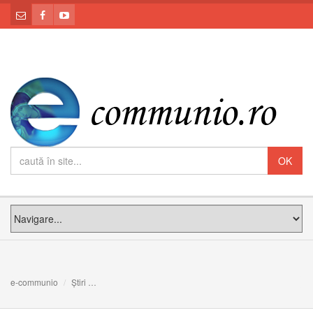
e-communio
Știri
Leon XIV, echipei FC Inter Milano: Fiți ”eroi” de valori aut