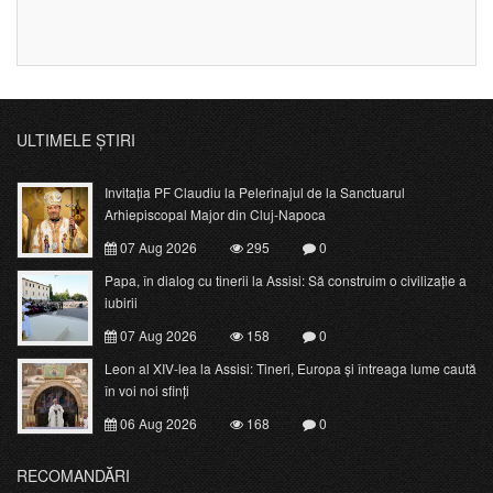
ULTIMELE ȘTIRI
Invitația PF Claudiu la Pelerinajul de la Sanctuarul
Arhiepiscopal Major din Cluj-Napoca
07 Aug 2026
295
0
Papa, în dialog cu tinerii la Assisi: Să construim o civilizație a
iubirii
07 Aug 2026
158
0
Leon al XIV-lea la Assisi: Tineri, Europa și întreaga lume caută
în voi noi sfinți
06 Aug 2026
168
0
RECOMANDĂRI