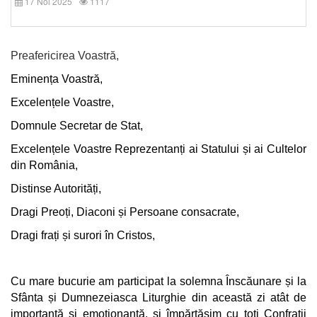
17 Noi 2025
1117
Preafericirea Voastră,
Eminența Voastră,
Excelențele Voastre,
Domnule Secretar de Stat,
Excelențele Voastre Reprezentanți ai Statului și ai Cultelor
din România,
Distinse Autorități,
Dragi Preoți, Diaconi și Persoane consacrate,
Dragi frați și surori în Cristos,
Cu mare bucurie am participat la solemna Înscăunare și la
Sfânta și Dumnezeiasca Liturghie din această zi atât de
importantă și emoționantă, și împărtășim cu toți Confrații