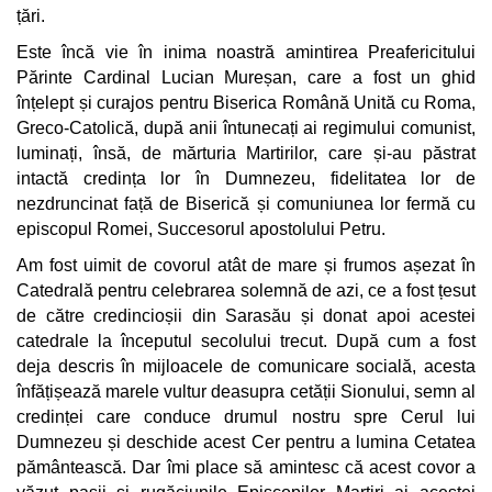
țări.
Este încă vie în inima noastră amintirea Preafericitului
Părinte Cardinal Lucian Mureșan, care a fost un ghid
înțelept și curajos pentru Biserica Română Unită cu Roma,
Greco-Catolică, după anii întunecați ai regimului comunist,
luminați, însă, de mărturia Martirilor, care și-au păstrat
intactă credința lor în Dumnezeu, fidelitatea lor de
nezdruncinat față de Biserică și comuniunea lor fermă cu
episcopul Romei, Succesorul apostolului Petru.
Am fost uimit de covorul atât de mare și frumos așezat în
Catedrală pentru celebrarea solemnă de azi, ce a fost țesut
de către credincioșii din Sarasău și donat apoi acestei
catedrale la începutul secolului trecut. După cum a fost
deja descris în mijloacele de comunicare socială, acesta
înfățișează marele vultur deasupra cetății Sionului, semn al
credinței care conduce drumul nostru spre Cerul lui
Dumnezeu și deschide acest Cer pentru a lumina Cetatea
pământească. Dar îmi place să amintesc că acest covor a