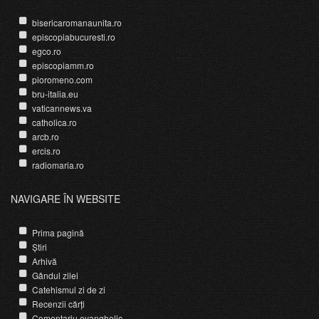
bisericaromanaunita.ro
episcopiabucuresti.ro
egco.ro
episcopiamm.ro
pioromeno.com
bru-italia.eu
vaticannews.va
catholica.ro
arcb.ro
ercis.ro
radiomaria.ro
NAVIGARE ÎN WEBSITE
Prima pagină
Știri
Arhivă
Gândul zilei
Catehismul zi de zi
Recenzii cărți
Comentariu evanghelic