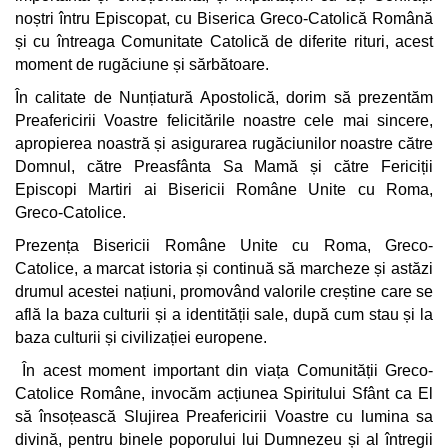
noștri întru Episcopat, cu Biserica Greco-Catolică Română
și cu întreaga Comunitate Catolică de diferite rituri, acest
moment de rugăciune și sărbătoare.
În calitate de Nunțiatură Apostolică, dorim să prezentăm
Preafericirii Voastre felicitările noastre cele mai sincere,
apropierea noastră și asigurarea rugăciunilor noastre către
Domnul, către Preasfânta Sa Mamă și către Fericiții
Episcopi Martiri ai Bisericii Române Unite cu Roma,
Greco-Catolice.
Prezența Bisericii Române Unite cu Roma, Greco-
Catolice, a marcat istoria și continuă să marcheze și astăzi
drumul acestei națiuni, promovând valorile creștine care se
află la baza culturii și a identității sale, după cum stau și la
baza culturii și civilizației europene.
În acest moment important din viața Comunității Greco-
Catolice Române, invocăm acțiunea Spiritului Sfânt ca El
să însoțească Slujirea Preafericirii Voastre cu lumina sa
divină, pentru binele poporului lui Dumnezeu și al întregii