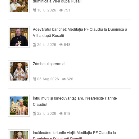
duminica a VII-a după Rusalii
18 Iul 2026
751
Adevăratul banchet: Meditația PF Claudiu la Duminica a
VIII-a după Rusalii
25 Iul 2026
648
Zâmbetul speranței
05 Aug 2026
626
Întru mulți și binecuvântați ani, Preafericite Părinte
Claudiu!
22 Iul 2026
618
Încălecând furtunile vieții: Meditația PF Claudiu la
Duminica a IX-a după Rusalii