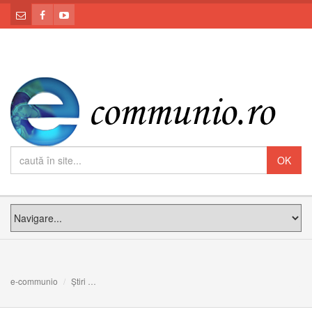
e-communio
Știri
Salutul Înalt Preasfinției Sale Giampiero Gloder, Nunțiu 