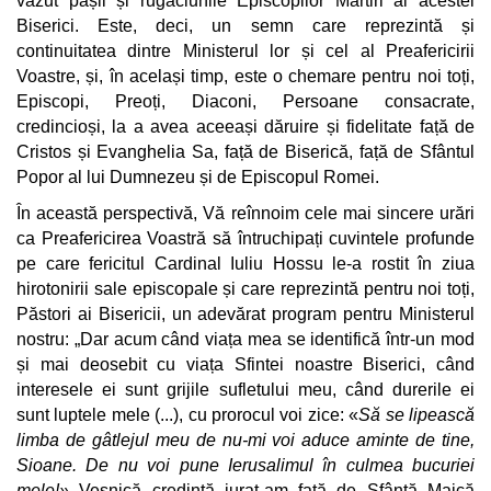
văzut pașii și rugăciunile Episcopilor Martiri ai acestei
Biserici. Este, deci, un semn care reprezintă și
continuitatea dintre Ministerul lor și cel al Preafericirii
Voastre, și, în același timp, este o chemare pentru noi toți,
Episcopi, Preoți, Diaconi, Persoane consacrate,
credincioși, la a avea aceeași dăruire și fidelitate față de
Cristos și Evanghelia Sa, față de Biserică, față de Sfântul
Popor al lui Dumnezeu și de Episcopul Romei.
În această perspectivă, Vă reînnoim cele mai sincere urări
ca Preafericirea Voastră să întruchipați cuvintele profunde
pe care fericitul Cardinal Iuliu Hossu le-a rostit în ziua
hirotonirii sale episcopale și care reprezintă pentru noi toți,
Păstori ai Bisericii, un adevărat program pentru Ministerul
nostru: „Dar acum când viața mea se identifică într-un mod
și mai deosebit cu viața Sfintei noastre Biserici, când
interesele ei sunt grijile sufletului meu, când durerile ei
sunt luptele mele (...), cu prorocul voi zice:
«
Să se lipească
limba de gâtlejul meu de nu-mi voi aduce aminte de tine,
Sioane. De nu voi pune Ierusalimul în culmea bucuriei
mele!
»
Veșnică credință jurat-am față de Sfântă Maică