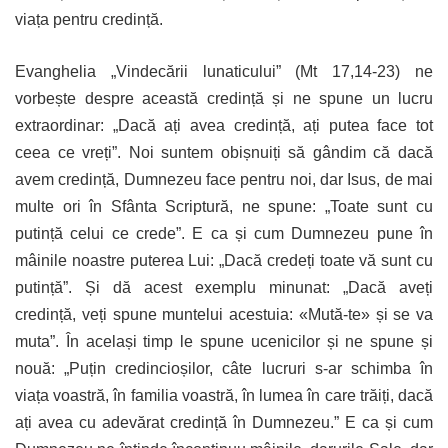
viața pentru credință.
Evanghelia „Vindecării lunaticului” (Mt 17,14-23) ne
vorbește despre această credință și ne spune un lucru
extraordinar: „Dacă ați avea credință, ați putea face tot
ceea ce vreți”. Noi suntem obișnuiți să gândim că dacă
avem credință, Dumnezeu face pentru noi, dar Isus, de mai
multe ori în Sfânta Scriptură, ne spune: „Toate sunt cu
putință celui ce crede”. E ca și cum Dumnezeu pune în
mâinile noastre puterea Lui: „Dacă credeți toate vă sunt cu
putință”. Și dă acest exemplu minunat: „Dacă aveți
credință, veți spune muntelui acestuia: «Mută-te» și se va
muta”. În același timp le spune ucenicilor și ne spune și
nouă: „Puțin credincioșilor, câte lucruri s-ar schimba în
viața voastră, în familia voastră, în lumea în care trăiți, dacă
ați avea cu adevărat credință în Dumnezeu.” E ca și cum