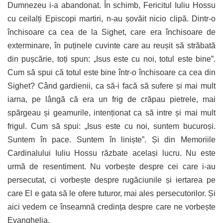
Dumnezeu i-a abandonat. În schimb, Fericitul Iuliu Hossu
cu ceilalți Episcopi martiri, n-au șovăit nicio clipă. Dintr-o
închisoare ca cea de la Sighet, care era închisoare de
exterminare, în puținele cuvinte care au reușit să străbată
din pușcărie, toți spun: „Isus este cu noi, totul este bine”.
Cum să spui că totul este bine într-o închisoare ca cea din
Sighet? Când gardienii, ca să-i facă să sufere și mai mult
iarna, pe lângă că era un frig de crăpau pietrele, mai
spărgeau și geamurile, intenționat ca să intre și mai mult
frigul. Cum să spui: „Isus este cu noi, suntem bucuroși.
Suntem în pace. Suntem în liniște”. Și din Memoriile
Cardinalului Iuliu Hossu răzbate același lucru. Nu este
urmă de resentiment. Nu vorbește despre cei care i-au
persecutat, ci vorbește despre rugăciunile și iertarea pe
care El e gata să le ofere tuturor, mai ales persecutorilor. Și
aici vedem ce înseamnă credința despre care ne vorbește
Evanghelia.