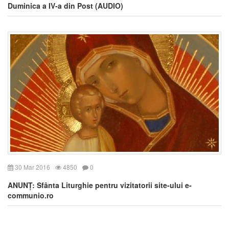
Duminica a IV-a din Post (AUDIO)
30 Mar 2016
4850
0
ANUNȚ: Sfânta Liturghie pentru vizitatorii site-ului e-
communio.ro