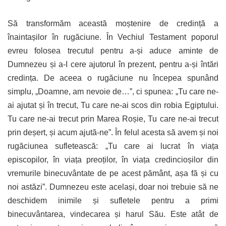
Să transformăm această moștenire de credință a
înaintașilor în rugăciune. În Vechiul Testament poporul
evreu folosea trecutul pentru a-și aduce aminte de
Dumnezeu și a-I cere ajutorul în prezent, pentru a-și întări
credința. De aceea o rugăciune nu începea spunând
simplu, „Doamne, am nevoie de…”, ci spunea: „Tu care ne-
ai ajutat și în trecut, Tu care ne-ai scos din robia Egiptului.
Tu care ne-ai trecut prin Marea Roșie, Tu care ne-ai trecut
prin deșert, și acum ajută-ne”. În felul acesta să avem și noi
rugăciunea sufletească: „Tu care ai lucrat în viața
episcopilor, în viața preoților, în viața credincioșilor din
vremurile binecuvântate de pe acest pământ, așa fă și cu
noi astăzi”. Dumnezeu este același, doar noi trebuie să ne
deschidem inimile și sufletele pentru a primi
binecuvântarea, vindecarea și harul Său. Este atât de