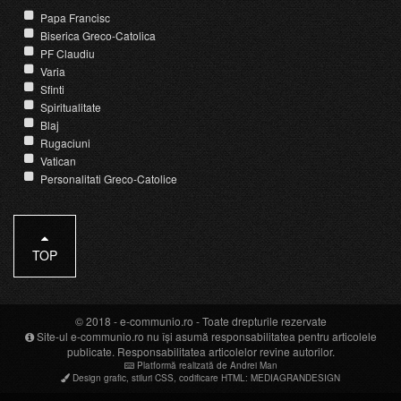
Papa Francisc
Biserica Greco-Catolica
PF Claudiu
Varia
Sfinti
Spiritualitate
Blaj
Rugaciuni
Vatican
Personalitati Greco-Catolice
TOP
© 2018 -
e-communio.ro
- Toate drepturile rezervate
Site-ul e-communio.ro nu își asumă responsabilitatea pentru articolele
publicate. Responsabilitatea articolelor revine autorilor.
Platformă realizată de Andrei Man
Design grafic
,
stiluri CSS
,
codificare HTML
:
MEDIAGRANDESIGN