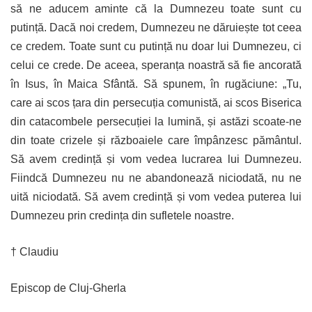
să ne aducem aminte că la Dumnezeu toate sunt cu
putință. Dacă noi credem, Dumnezeu ne dăruiește tot ceea
ce credem. Toate sunt cu putință nu doar lui Dumnezeu, ci
celui ce crede. De aceea, speranța noastră să fie ancorată
în Isus, în Maica Sfântă. Să spunem, în rugăciune: „Tu,
care ai scos țara din persecuția comunistă, ai scos Biserica
din catacombele persecuției la lumină, și astăzi scoate-ne
din toate crizele și războaiele care împânzesc pământul.
Să avem credință și vom vedea lucrarea lui Dumnezeu.
Fiindcă Dumnezeu nu ne abandonează niciodată, nu ne
uită niciodată. Să avem credință și vom vedea puterea lui
Dumnezeu prin credința din sufletele noastre.
†
Claudiu
Episcop de Cluj-Gherla