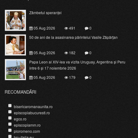
Zâmbetul speranței
05 Aug 2026
491
0
50 de ani de la asasinarea părintelui Vasile Zăpârțan
05 Aug 2026
182
0
Papa Leon al XIV-lea va vizita Uruguay, Argentina și Peru
între 6 și 17 noiembrie 2026
05 Aug 2026
179
0
RECOMANDĂRI
bisericaromanaunita.ro
episcopiabucuresti.ro
egco.ro
episcopiamm.ro
pioromeno.com
bru-italia.eu