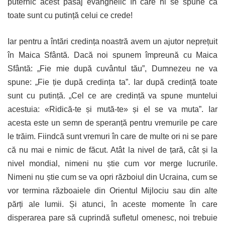
puternic acest pasaj evanghelic în care ni se spune că
toate sunt cu putință celui ce crede!
Iar pentru a întări credința noastră avem un ajutor neprețuit
în Maica Sfântă. Dacă noi spunem împreună cu Maica
Sfântă: „Fie mie după cuvântul tău”, Dumnezeu ne va
spune: „Fie ție după credința ta”. Iar după credință toate
sunt cu putință. „Cel ce are credință va spune muntelui
acestuia: «Ridică-te și mută-te» și el se va muta”. Iar
acesta este un semn de speranță pentru vremurile pe care
le trăim. Fiindcă sunt vremuri în care de multe ori ni se pare
că nu mai e nimic de făcut. Atât la nivel de țară, cât și la
nivel mondial, nimeni nu știe cum vor merge lucrurile.
Nimeni nu știe cum se va opri războiul din Ucraina, cum se
vor termina războaiele din Orientul Mijlociu sau din alte
părți ale lumii. Și atunci, în aceste momente în care
disperarea pare să cuprindă sufletul omenesc, noi trebuie