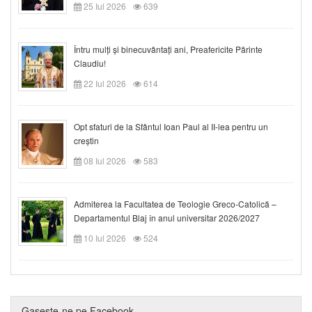
25 Iul 2026
639
Întru mulți și binecuvântați ani, Preafericite Părinte
Claudiu!
22 Iul 2026
614
Opt sfaturi de la Sfântul Ioan Paul al II-lea pentru un
creștin
08 Iul 2026
583
Admiterea la Facultatea de Teologie Greco-Catolică –
Departamentul Blaj în anul universitar 2026/2027
10 Iul 2026
524
Gaseste-ne pe Facebook