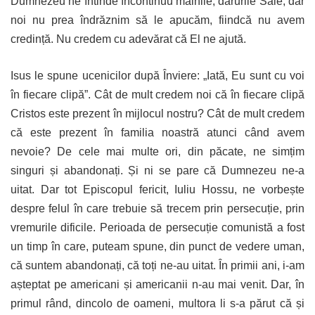
Dumnezeu ne întinde încontinuu mâinile, darurile Sale, dar
noi nu prea îndrăznim să le apucăm, fiindcă nu avem
credință. Nu credem cu adevărat că El ne ajută.
Isus le spune ucenicilor după Înviere: „Iată, Eu sunt cu voi
în fiecare clipă”. Cât de mult credem noi că în fiecare clipă
Cristos este prezent în mijlocul nostru? Cât de mult credem
că este prezent în familia noastră atunci când avem
nevoie? De cele mai multe ori, din păcate, ne simțim
singuri și abandonați. Și ni se pare că Dumnezeu ne-a
uitat. Dar tot Episcopul fericit, Iuliu Hossu, ne vorbește
despre felul în care trebuie să trecem prin persecuție, prin
vremurile dificile. Perioada de persecuție comunistă a fost
un timp în care, puteam spune, din punct de vedere uman,
că suntem abandonați, că toți ne-au uitat. În primii ani, i-am
așteptat pe americani și americanii n-au mai venit. Dar, în
primul rând, dincolo de oameni, multora li s-a părut că și