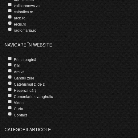
vaticannews.va
catholica.ro
arcb.ro
ercis.ro
radiomaria.ro
NAVIGARE ÎN WEBSITE
Prima pagină
Știri
Arhivă
Gândul zilei
Catehismul zi de zi
Recenzii cărți
Comentariu evanghelic
Video
Curia
Contact
CATEGORII ARTICOLE