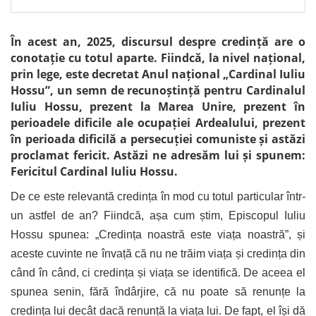
În acest an, 2025, discursul despre credință are o
conotație cu totul aparte. Fiindcă, la nivel național,
prin lege, este decretat Anul național „Cardinal Iuliu
Hossu”, un semn de recunoștință pentru Cardinalul
Iuliu Hossu, prezent la Marea Unire, prezent în
perioadele dificile ale ocupației Ardealului, prezent
în perioada dificilă a persecuției comuniste și astăzi
proclamat fericit. Astăzi ne adresăm lui și spunem:
Fericitul Cardinal Iuliu Hossu.
De ce este relevantă credința în mod cu totul particular într-
un astfel de an? Fiindcă, așa cum știm, Episcopul Iuliu
Hossu spunea: „Credința noastră este viața noastră”, și
aceste cuvinte ne învață că nu ne trăim viața și credința din
când în când, ci credința și viața se identifică. De aceea el
spunea senin, fără îndârjire, că nu poate să renunțe la
credința lui decât dacă renunță la viața lui. De fapt, el își dă