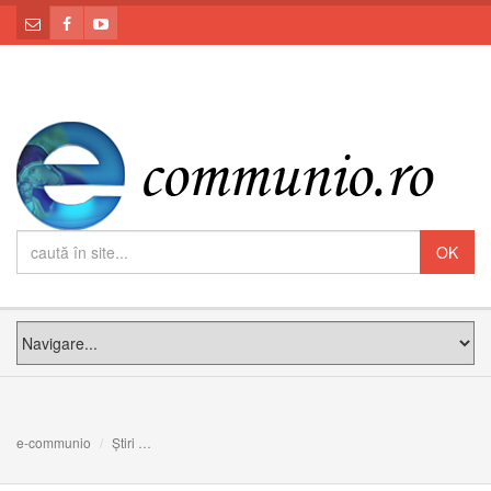
e-communio
Știri
PS Claudiu: Credința noastră să fie viața noastră și vo