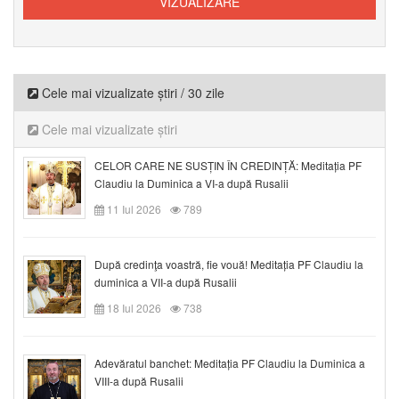
Cele mai vizualizate știri / 30 zile
Cele mai vizualizate știri
CELOR CARE NE SUSȚIN ÎN CREDINȚĂ: Meditația PF
Claudiu la Duminica a VI-a după Rusalii
11 Iul 2026
789
După credinţa voastră, fie vouă! Meditația PF Claudiu la
duminica a VII-a după Rusalii
18 Iul 2026
738
Adevăratul banchet: Meditația PF Claudiu la Duminica a
VIII-a după Rusalii