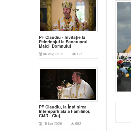
PF Claudiu - Invitație la
Pelerinajul la Sanctuarul
Maicii Domnului
06 Aug 2026
121
PF Claudiu, la Întâlnirea
Intereparhială a Familiilor,
CMD - Cluj
15 Iun 2026
692