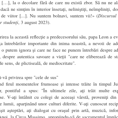
 […], la o decolare fără de care nu există zbor. Să nu ne 
 dacă ne simțim în interior însetați, neliniștiți, neîmpliniți, do
 de viitor [...]. Nu suntem bolnavi, suntem vii!» (
Discursul 
or studenți
, 3 august 2023).
rirea la această reflecție a predecesorului său, papa Leon a ev
ța întrebărilor importante din inima noastră, a nevoii de a
 o putem ignora și care ne face ne punem întrebări despre a
e, despre autentica savoare a vieții "care ne eliberează de s
 de sens, de plictiseală, de mediocritate".
i-vă privirea spre "cele de sus"
d firul momentelor frumoase și intense trăite în timpul Ju
or, pontiful a spus: "În ultimele zile, ați trăit multe ex
e. V-ați întâlnit cu colegi de aceeași vârstă, proveniți din 
le lumii, aparținând unor culturi diferite. V-ați cunoscut recip
șit așteptări, ați dialogat cu orașul prin artă, muzică, info
Apoi, la Circo Massimo, apropiindu-vă de sacramentul împăcă