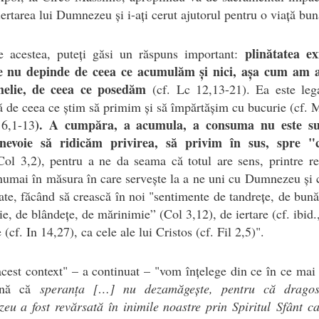
iertarea lui Dumnezeu și i-ați cerut ajutorul pentru o viață bun
plinătatea ex
te acestea, puteți găsi un răspuns important:
e nu depinde de ceea ce acumulăm și nici, așa cum am a
helie, de ceea ce posedăm
(cf. Lc 12,13-21). Ea este leg
 de ceea ce știm să primim și să împărtășim cu bucurie (cf. 
). A cumpăra, a acumula, a consuma nu este suf
 6,1-13
evoie să ridicăm privirea, să privim în sus, spre "c
Col 3,2), pentru a ne da seama că totul are sens, printre rea
numai în măsura în care servește la a ne uni cu Dumnezeu și c
tate, făcând să crească în noi "sentimente de tandrețe, de bună
e, de blândețe, de mărinimie” (Col 3,12), de iertare (cf. ibid.,
 (cf. In 14,27), ca cele ale lui Cristos (cf. Fil 2,5)".
acest context" – a continuat – "vom înțelege din ce în ce mai
mnă că
speranța […] nu dezamăgește, pentru că dragos
u a fost revărsată în inimile noastre prin Spiritul
Sfânt ca