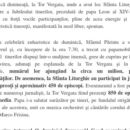
că dimineață, la Tor Vergata, unde a avut loc Sfânta Litur
ere a Jubileului tinerilor, prezidată de papa Leon al XIV-
 cu forță vocile participanților, pline de acea energie și
ristică tinereții, manifestată în mod liber, spontan.
ea celebrării euharistice de duminică, Sfântul Părinte a s
terul și, cu începere de la ora 7.30, a trecut cu papamobil
l tinerilor dispuși într-o mulțime imensă, greu de cuprins pe 
virea, adunați pe esplanada de la Tor Vergata și în
numărul lor ajungând la circa un milion, po
ofe,
ăților. De asemenea, la Sfânta Liturghie au participat în 
preoți și aproximativ 450 de episcopi.
Evenimentul a fost p
850 de op
e numeroși jurnaliști, la Tor Vergata fiind prezenți
media
. Papa i-a salutat surâzător pe tineri, pe fundalul strigă
 ale acestora, unit cu muzica orchestrei și cântările corului di
Marco Frisina.