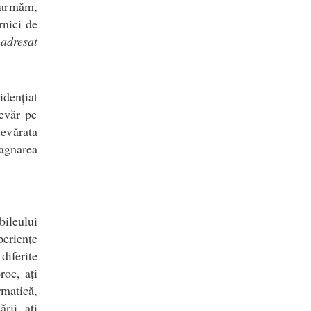
alarmăm,
rnici de
adresat
idențiat
devăr pe
devărata
tagnarea
bileului
periențe
diferite
roc, ați
rmatică,
rii, ați