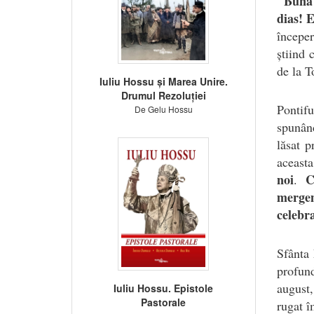
"Bună
dias! 
începer
știind 
de la T
Iuliu Hossu și Marea Unire.
Drumul Rezoluției
Pontifu
De Gelu Hossu
spunân
lăsat p
aceast
noi
C
.
mergem
celebra
Sfânta
profund
august,
Iuliu Hossu. Epistole
Pastorale
rugat î