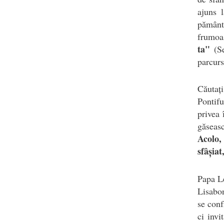
ajuns 
pământ
frumoa
ta"
(S
parcur
Căutați
Pontif
privea 
găseas
Acolo,
sfâșiat
Papa Le
Lisabon
se conf
ci invi