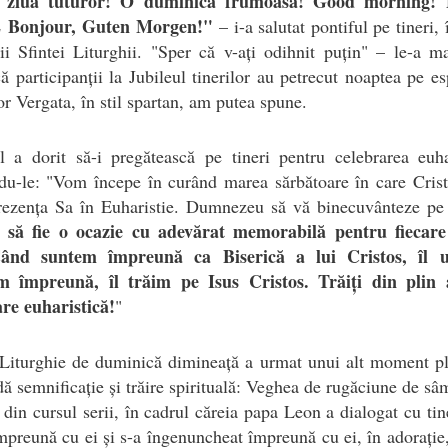
 ziua tuturor! O duminică frumoasă! Good morning! 
E Bonjour, Guten Morgen!"
– i-a salutat pontiful pe tineri, 
ii Sfintei Liturghii. "Sper că v-ați odihnit puțin" – le-a m
că participanții la Jubileul tinerilor au petrecut noaptea pe e
or Vergata, în stil spartan, am putea spune.
l a dorit să-i pregătească pe tineri pentru celebrarea euha
du-le: "Vom începe în curând marea sărbătoare în care Crist
rezența Sa în Euharistie. Dumnezeu să vă binecuvânteze pe 
să fie o ocazie cu adevărat memorabilă pentru fiecare
a
ând suntem împreună ca Biserică a lui Cristos, îl 
 împreună, îl trăim pe Isus Cristos. Trăiți din plin 
re euharistică!
"
 Liturghie de duminică dimineață a urmat unui alt moment pl
ă semnificație și trăire spirituală: Veghea de rugăciune de sâ
 din cursul serii, în cadrul căreia papa Leon a dialogat cu tine
mpreună cu ei și s-a îngenuncheat împreună cu ei, în adorație,