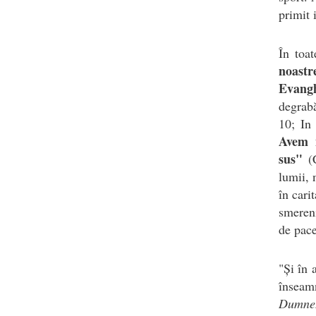
primit 
În toa
noastr
Evang
degrabă
10; In
Avem n
sus"
(
lumii, 
în cari
smereni
de pace
"Și în 
însea
Dumneze