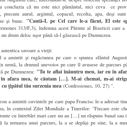
la concluzia că nu este nici pământul, nici ceva ce prov
, precum aurul, argintul, copacul, recolta, apa, deși sunt 
"Caută-L pe Cel care le-a făcut, El este s
se și bune.
ermones 313/F,3), îndemna acest Părinte al Bisericii care a
s un drum deloc ușor până să-l găsească pe Dumnezeu.
 autentica savoare a vieții
ul a amintit și rugăciunea pe care o spunea sfântul August
în urmă, la drumul anevoios pe care îl avusese de parcurs p
"Tu te aflai înăuntru meu, iar eu în afa
că pe Dumnezeu:
 în afara mea, te căutam […]. M-ai chemat, m-ai striga
, cu țipătul tău surzenia mea
(Confessiones, 10, 27) ".
on a amintit cuvintele pe care papa Francisc le-a adresat tine
a, în contextul Zilei Mondiale a Tinerilor: "Fiecare este c
runte cu întrebări mari care nu au […] un răspuns banal sau 
tă la urmarea unui parcurs, la a se depăși pe sine, la a m