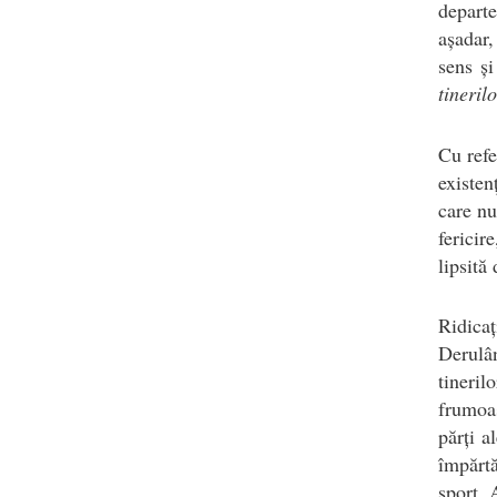
departe
așadar,
sens și
tineril
Cu refe
existen
care nu
fericir
lipsită
Ridicaț
Derulân
tineril
frumoas
părți a
împărtă
sport. 