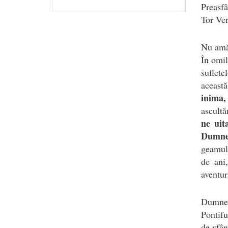
Preasfâ
Tor Ver
Nu amăg
În omil
suflete
această
inima,
ascult
ne uita
Dumne
geamul 
de ani
aventur
Dumneze
Pontifu
de sfân