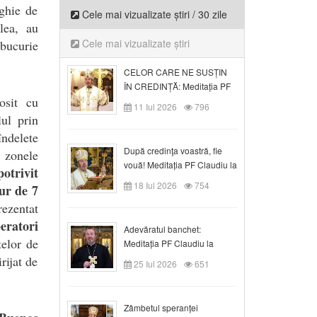
ghie de
Cele mai vizualizate știri / 30 zile
lea, au
Cele mai vizualizate știri
 bucurie
CELOR CARE NE SUSȚIN
ÎN CREDINȚĂ: Meditația PF
osit cu
Claudiu la Duminica a VI-a
11 Iul 2026
796
după Rusalii
ul prin
îndelete
După credinţa voastră, fie
 zonele
vouă! Meditația PF Claudiu la
trivit
duminica a VII-a după Rusalii
18 Iul 2026
754
jur de 7
rezentat
eratori
Adevăratul banchet:
telor de
Meditația PF Claudiu la
Duminica a VIII-a după
rijat de
25 Iul 2026
651
Rusalii
Zâmbetul speranței