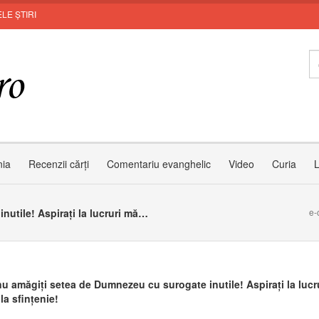
LE ȘTIRI
Invit
nia
Recenzii cărți
Comentariu evanghelic
Video
Curia
L
Tineri, nu amăgiți setea de Dumnezeu cu surogate inutile! Aspirați la lucruri mărețe, la sfințenie!
e-
 nu amăgiți setea de Dumnezeu cu surogate inutile! Aspirați la lucr
la sfințenie!