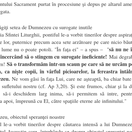
ntului Sacrament purtat în procesiune și depus pe altarul ame
gata.
iți setea de Dumnezeu cu surogate inutile
ia Sfintei Liturghii, pontiful le-a vorbit tinerilor despre aspiraț
le lor, puternice precum acea sete arzătoare pe care nicio bău
să nu ne 
 lume nu o poate potoli. "În fața ei" – a spus – "
 încercând să o stingem cu surogate ineficiente!
Mai degrab
Să o transformăm într-un scaun pe care să ne urcăm p
ăm!
, ca niște copii, în vârful picioarelor, la fereastra întâl
zeu.
Ne vom găsi în fața Lui, care ne așteaptă, ba chiar bate
sufletului nostru (cf. Ap 3,20). Și este frumos, chiar și la 
, să-i deschidem larg inima, să-i permitem să intre, pent
a apoi, împreună cu El, către spațiile eterne ale infinitului."
u, obiectul speranței noastre
l le-a vorbit tinerilor despre căutarea intensă a lui Dumneze
tul Augustin care, întrebându-se despre obiectul speranței no