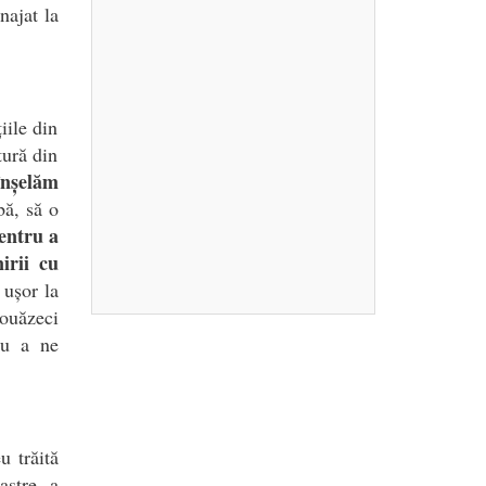
najat la
iile din
tură din
înșelăm
ă, să o
entru a
nirii cu
 ușor la
douăzeci
ru a ne
u trăită
astre, a