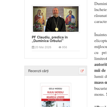
Dumini
închei
răsunat
caracte
Înaint
PF Claudiu, predica în
elicop
„Duminica Orbului”
mijlocu
20 Mai 2026
956
cu pri
limitr
autorit
mii de 
Recenzii cărți
lumii d
mass-
bucurie
mons. 