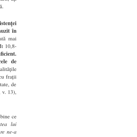
ă.
istenței
uzit în
ată mai
Mt 10,8-
icient.
ele
de
litățile
u frații
tate, de
 v. 13),
 bine ce
tea lui
re ne-a