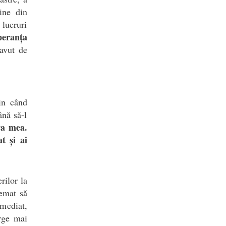
ine din
lucruri
peranța
 avut de
in când
ână să-l
ra mea.
t și ai
rilor la
hemat să
imediat,
erge mai