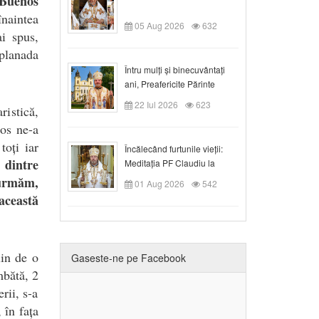
Buenos
înaintea
05 Aug 2026
632
ai spus,
splanada
Întru mulți și binecuvântați
ani, Preafericite Părinte
Claudiu!
22 Iul 2026
623
ristică,
os ne-a
toți iar
Încălecând furtunile vieții:
 dintre
Meditația PF Claudiu la
Duminica a IX-a după Rusalii
urmăm,
01 Aug 2026
542
această
in de o
Gaseste-ne pe Facebook
mbătă, 2
rii, s-a
 în fața