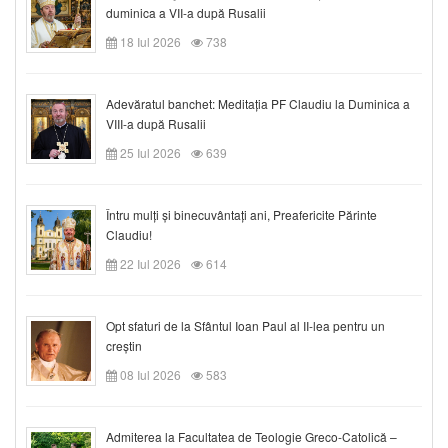
duminica a VII-a după Rusalii
18 Iul 2026
738
Adevăratul banchet: Meditația PF Claudiu la Duminica a
VIII-a după Rusalii
25 Iul 2026
639
Întru mulți și binecuvântați ani, Preafericite Părinte
Claudiu!
22 Iul 2026
614
Opt sfaturi de la Sfântul Ioan Paul al II-lea pentru un
creștin
08 Iul 2026
583
Admiterea la Facultatea de Teologie Greco-Catolică –