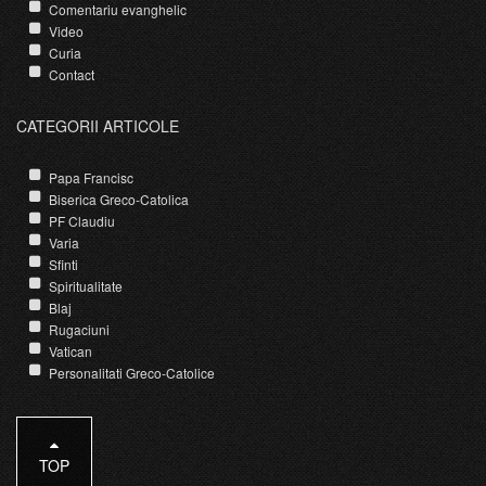
Comentariu evanghelic
Video
Curia
Contact
CATEGORII ARTICOLE
Papa Francisc
Biserica Greco-Catolica
PF Claudiu
Varia
Sfinti
Spiritualitate
Blaj
Rugaciuni
Vatican
Personalitati Greco-Catolice
TOP