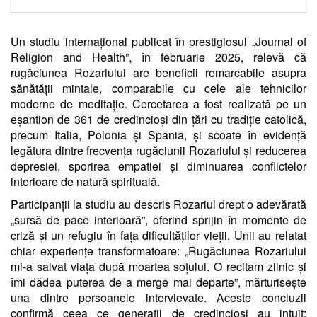
Un studiu internațional publicat în prestigiosul „Journal of
Religion and Health”, în februarie 2025, relevă că
rugăciunea Rozariului are beneficii remarcabile asupra
sănătății mintale, comparabile cu cele ale tehnicilor
moderne de meditație. Cercetarea a fost realizată pe un
eșantion de 361 de credincioși din țări cu tradiție catolică,
precum Italia, Polonia și Spania, și scoate în evidență
legătura dintre frecvența rugăciunii Rozariului și reducerea
depresiei, sporirea empatiei și diminuarea conflictelor
interioare de natură spirituală.
Participanții la studiu au descris Rozariul drept o adevărată
„sursă de pace interioară”, oferind sprijin în momente de
criză și un refugiu în fața dificultăților vieții. Unii au relatat
chiar experiențe transformatoare: „Rugăciunea Rozariului
mi-a salvat viața după moartea soțului. O recitam zilnic și
îmi dădea puterea de a merge mai departe”, mărturisește
una dintre persoanele intervievate. Aceste concluzii
confirmă ceea ce generații de credincioși au intuit: