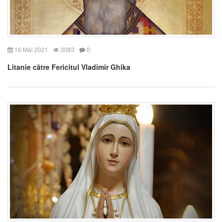
16 Mai 2021
3083
0
Litanie către Fericitul Vladimir Ghika