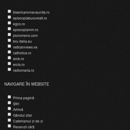
bisericaromanaunita.ro
episcopiabucuresti.ro
egco.ro
episcopiamm.ro
pioromeno.com
bru-italia.eu
vaticannews.va
catholica.ro
arcb.ro
ercis.ro
radiomaria.ro
NAVIGARE ÎN WEBSITE
Prima pagină
Știri
Arhivă
Gândul zilei
Catehismul zi de zi
Recenzii cărți