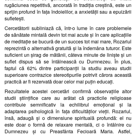
rugăciunea repetitivă, ancorată în tradiția creștină, este un
sprijin profund în fața îndoielilor, a anxietății sau a epuizării
sufletești.
Cercetătorii subliniază că, într-o lume în care problemele
de sănătate mintală devin tot mai acute și în care aplicațiile
de meditație se bucură de un succes tot mai mare, Rozariul
reprezintă o alternativă gratuită și la îndemâna tuturor. Este
suficient un șirag de mătănii, câteva minute de liniște și un
suflet dispus să se întâlnească cu Dumnezeu. În plus,
faptul că 62% dintre participanții la studiu aveau studii
superioare contrazice stereotipurile potrivit cărora această
practică ar fi rezervată doar celor mai puțin educați.
Rezultatele acestei cercetări confirmă observațiile altor
studii științifice care au arătat că practicile religioase
contribuie semnificativ la echilibrul emoțional și la
adaptarea psihologică în fața dificultăților vieții. Rozariul,
însă, adaugă și o dimensiune spirituală profundă: el nu
este doar o formă de relaxare mentală, ci o întâlnire cu
Dumnezeu și cu Preasfânta Fecioară Maria. Astfel,