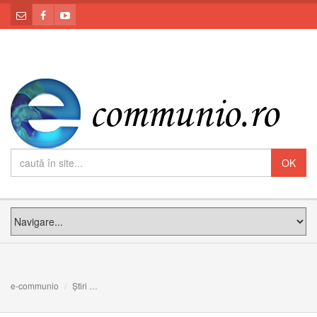
e-communio
Știri
Cercetătorii confirmă: Rozariul este sursă de pace și ech