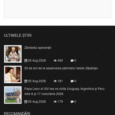
ULTIMELE ȘTIRI
Zâmbetul speranței
05 Aug 2026
490
0
50 de ani de la asasinarea părintelui Vasile Zăpârțan
05 Aug 2026
181
0
Papa Leon al XIV-lea va vizita Uruguay, Argentina și Peru
între 6 și 17 noiembrie 2026
05 Aug 2026
179
0
RECOMANDĂRI