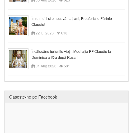
Întru mulți și binecuvântați ani, Preafericite Părinte
Claudiu!
22 Iul 2026
618
Încălecând furtunile vieții: Meditația PF Claudiu la
Duminica a IX-a după Rusalii
01 Aug 2026
531
Gaseste-ne pe Facebook