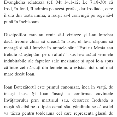
Evanghelia relatează (cf. Mt 14,1-12; Lc 7,18-30) că
Irod, în fond, îl admira pe acest profet, dar Irodiada, care
îl ura din toată inima, a reuşit să-l convingă pe rege să-l
pună în închisoare.
Discipolilor care au venit să-l viziteze şi l-au întrebat
dacă trebuie chiar să creadă în Isus, el le-a răspuns să
meargă şi să-l întrebe în numele său: “Eşti tu Mesia sau
trebuie să aşteptăm pe un altul?” Isus le-a arătat semnele
indubitabile ale faptelor sale mesianice şi apoi le-a spus
că între cei născuţi din femeie nu a existat nici unul mai
mare decât Ioan.
Ioan Botezătorul este primul canonizat, încă în viaţă, de
însuşi Isus. Şi Ioan însuşi a confirmat cuvintele
Învăţătorului prin martiriul său, deoarece Irodiada a
reuşit să aibă pe o tipsie capul său, gândindu-se că astfel
va tăcea pentru totdeauna cel care reprezenta glasul de