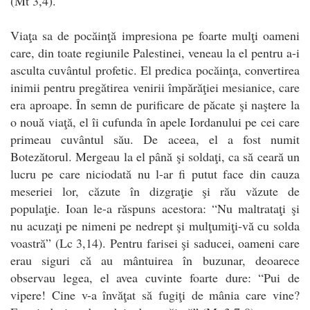
(Mt 3,4).
Viaţa sa de pocăinţă impresiona pe foarte mulţi oameni
care, din toate regiunile Palestinei, veneau la el pentru a-i
asculta cuvântul profetic. El predica pocăinţa, convertirea
inimii pentru pregătirea venirii împărăţiei mesianice, care
era aproape. În semn de purificare de păcate şi naştere la
o nouă viaţă, el îi cufunda în apele Iordanului pe cei care
primeau cuvântul său. De aceea, el a fost numit
Botezătorul. Mergeau la el până şi soldaţi, ca să ceară un
lucru pe care niciodată nu l-ar fi putut face din cauza
meseriei lor, căzute în dizgraţie şi rău văzute de
populaţie. Ioan le-a răspuns acestora: “Nu maltrataţi şi
nu acuzaţi pe nimeni pe nedrept şi mulţumiţi-vă cu solda
voastră” (Lc 3,14). Pentru farisei şi saducei, oameni care
erau siguri că au mântuirea în buzunar, deoarece
observau legea, el avea cuvinte foarte dure: “Pui de
vipere! Cine v-a învăţat să fugiţi de mânia care vine?