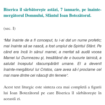
Biserica îl sărbătoreşte astăzi, 7 ianuarie, pe înainte-
mergătorul Domnului, Sfântul Ioan Botezătorul.
(sec. I)
“Mai înainte de a fi conceput, tu i-ai dat un nume profetic;
mai înainte să se nască, a fost umplut de Spiritul Sfânt. Pe
când era încă în sânul mamei, a meritat să audă vocea
Mamei lui Dumnezeu şi, tresăltând de o bucurie tainică, a
salutat începutul răscumpărării umane. El a devenit
înainte-mergătorul lui Cristos, care avea să-l proclame cel
mai mare dintre cei născuţi din femeie”.
Acest text liturgic este sinteza cea mai completă a figurii
lui Ioan Botezătorul pe care Biserica îl sărbătoreşte în
această zi.