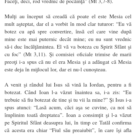
Faceţi, deci, rod vrednic de pocăinţă” (Mt 3,7-8).
Mulţi au început să creadă că poate el este Mesia cel
mult aşteptat, dar el a vorbit în mod clar tuturor: “Eu vă
botez cu apă spre convertire, însă cel care vine după
mine este mai puternic decât mine; eu nu sunt vrednic
să-i duc încălţămintea. El vă va boteza cu Spirit Sfânt şi
cu foc” (Mt 3,11). Şi comisiei oficiale trimise de marii
preoţi i-a spus că nu el era Mesia şi a adăugat că Mesia
este deja în mijlocul lor, dar ei nu-l cunoşteau.
A venit şi rândul lui Isus să vină la Iordan, pentru a fi
botezat. Când Ioan l-a văzut înaintea sa, i-a zis: “Eu
trebuie să fiu botezat de tine şi tu vii la mine?” Şi Isus i-a
spus atunci: “Lasă acum, căci aşa se cuvine, ca noi să
împlinim toată dreptatea”. Ioan a consimţit şi l-a văzut
pe Spiritul Sfânt deasupra lui, în timp ce Tatăl confirma
că acesta era chiar “Fiul său preaiubit”, în care îşi afla