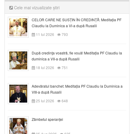
Cele mai vizualizate știri
CELOR CARE NE SUSȚIN ÎN CREDINȚĂ: Meditația PF
Claudiu la Duminica a VI-a după Rusalii
11 Iul 2026
793
După credinţa voastră, fie vouă! Meditația PF Claudiu la
duminica a VII-a după Rusalii
18 Iul 2026
751
Adevăratul banchet: Meditația PF Claudiu la Duminica a
VIII-a după Rusalii
25 Iul 2026
648
Zâmbetul speranței
05 Aug 2026
625