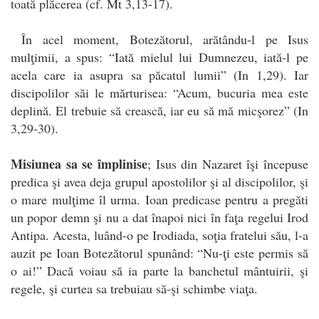
toată plăcerea (cf. Mt 3,13-17).
În acel moment, Botezătorul, arătându-l pe Isus
mulţimii, a spus: “Iată mielul lui Dumnezeu, iată-l pe
acela care ia asupra sa păcatul lumii” (In 1,29). Iar
discipolilor săi le mărturisea: “Acum, bucuria mea este
deplină. El trebuie să crească, iar eu să mă micşorez” (In
3,29-30).
Misiunea sa se împlinise
; Isus din Nazaret îşi începuse
predica şi avea deja grupul apostolilor şi al discipolilor, şi
o mare mulţime îl urma. Ioan predicase pentru a pregăti
un popor demn şi nu a dat înapoi nici în faţa regelui Irod
Antipa. Acesta, luând-o pe Irodiada, soţia fratelui său, l-a
auzit pe Ioan Botezătorul spunând: “Nu-ţi este permis să
o ai!” Dacă voiau să ia parte la banchetul mântuirii, şi
regele, şi curtea sa trebuiau să-şi schimbe viaţa.