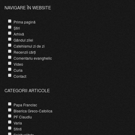
NAVIGARE ÎN WEBSITE
Prima pagină
Știri
Arhivă
Gândul zilei
Catehismul zi de zi
Recenzii cărți
Comentariu evanghelic
Video
Curia
Contact
CATEGORII ARTICOLE
Papa Francisc
Biserica Greco-Catolica
PF Claudiu
Varia
Sfinti
Spiritualitate