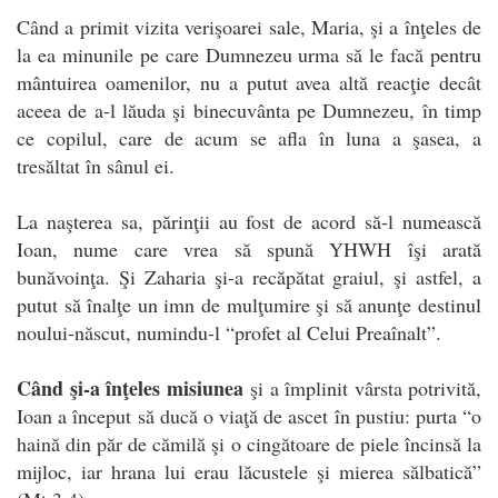
Când a primit vizita verişoarei sale, Maria, şi a înţeles de
la ea minunile pe care Dumnezeu urma să le facă pentru
mântuirea oamenilor, nu a putut avea altă reacţie decât
aceea de a-l lăuda şi binecuvânta pe Dumnezeu, în timp
ce copilul, care de acum se afla în luna a şasea, a
tresăltat în sânul ei.
La naşterea sa, părinţii au fost de acord să-l numească
Ioan, nume care vrea să spună YHWH îşi arată
bunăvoinţa. Şi Zaharia şi-a recăpătat graiul, şi astfel, a
putut să înalţe un imn de mulţumire şi să anunţe destinul
noului-născut, numindu-l “profet al Celui Preaînalt”.
Când şi-a înţeles misiunea
şi a împlinit vârsta potrivită,
Ioan a început să ducă o viaţă de ascet în pustiu: purta “o
haină din păr de cămilă şi o cingătoare de piele încinsă la
mijloc, iar hrana lui erau lăcustele şi mierea sălbatică”