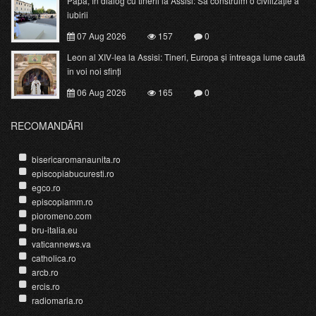
Papa, în dialog cu tinerii la Assisi: Să construim o civilizație a
iubirii
07 Aug 2026
157
0
Leon al XIV-lea la Assisi: Tineri, Europa și întreaga lume caută
în voi noi sfinți
06 Aug 2026
165
0
RECOMANDĂRI
bisericaromanaunita.ro
episcopiabucuresti.ro
egco.ro
episcopiamm.ro
pioromeno.com
bru-italia.eu
vaticannews.va
catholica.ro
arcb.ro
ercis.ro
radiomaria.ro