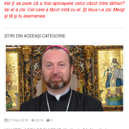
trei ţi se pare că a fost aproapele celui căzut între tâlhari?
Iar el a zis: Cel care a făcut milă cu el. Şi Iisus i-a zis: Mergi
şi fă şi tu asemenea.
ȘTIRI DIN ACEEAȘI CATEGORIE
27 Feb 2016
6316
0