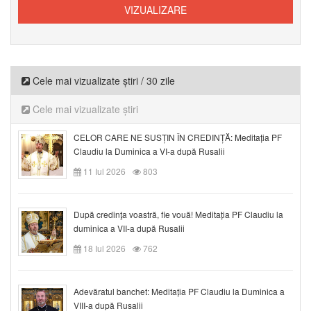
Cele mai vizualizate știri / 30 zile
Cele mai vizualizate știri
CELOR CARE NE SUSȚIN ÎN CREDINȚĂ: Meditația PF
Claudiu la Duminica a VI-a după Rusalii
11 Iul 2026
803
După credinţa voastră, fie vouă! Meditația PF Claudiu la
duminica a VII-a după Rusalii
18 Iul 2026
762
Adevăratul banchet: Meditația PF Claudiu la Duminica a
VIII-a după Rusalii