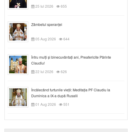
25 Iul 2026
655
Zâmbetul speranței
05 Aug 2026
644
Întru mulți și binecuvântați ani, Preafericite Părinte
Claudiu!
22 Iul 2026
626
Încălecând furtunile vieții: Meditația PF Claudiu la
Duminica a IX-a după Rusalii
01 Aug 2026
551