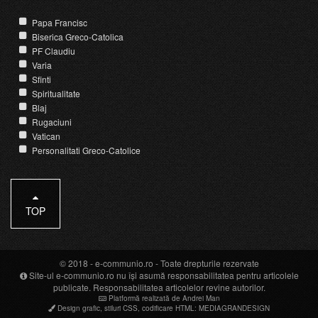
Papa Francisc
Biserica Greco-Catolica
PF Claudiu
Varia
Sfinti
Spiritualitate
Blaj
Rugaciuni
Vatican
Personalitati Greco-Catolice
TOP
© 2018 -
e-communio.ro
- Toate drepturile rezervate
Site-ul e-communio.ro nu își asumă responsabilitatea pentru articolele
publicate. Responsabilitatea articolelor revine autorilor.
Platformă realizată de Andrei Man
Design grafic
,
stiluri CSS
,
codificare HTML
:
MEDIAGRANDESIGN