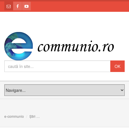
e-communio
Știri
ÎNTRE IERUSALIM ȘI IERIHON: Meditația PS Claudiu la