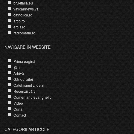
bru-italia.eu
vaticannews.va
catholica.ro
arcb.ro
ercis.ro
radiomaria.ro
NAVIGARE ÎN WEBSITE
Prima pagină
Știri
Arhivă
Gândul zilei
Catehismul zi de zi
Recenzii cărți
Comentariu evanghelic
Video
Curia
Contact
CATEGORII ARTICOLE