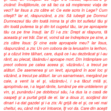
zicând: Învăţătorule, ce să fac ca să moştenesc viaţa de
veci? Iar Iisus a zis către el: Ce este scris în Lege? Cum
citeşti? Iar el, răspunzând, a zis: Să iubeşti pe Domnul
Dumnezeul tău din toată inima ta şi din tot sufletul tău şi
din toată puterea ta şi din tot cugetul tău, iar pe aproapele
tău ca pe tine însuţi. Iar El i-a zis: Drept ai răspuns, fă
aceasta şi vei trăi. Dar el, voind să se îndrepteze pe sine, a
zis către Iisus: Şi cine este aproapele meu? Iar Iisus,
răspunzând, a zis: Un om cobora de la Ierusalim la Ierihon,
şi a căzut între tâlhari, care, după ce l-au dezbrăcat şi l-au
rănit, au plecat, lăsându-l aproape mort. Din întâmplare un
preot cobora pe calea aceea şi, văzându-l, a trecut pe
alături. De asemenea şi un levit, ajungând în acel loc şi
văzând, a trecut pe alături. Iar un samarinean, mergând pe
cale, a venit la el şi, văzându-l, i s-a făcut milă și,
apropiindu-se, i-a legat rănile, turnând pe ele untdelemn şi
vin, şi, punându-l pe dobitocul său, l-a dus la o casă de
oaspeţi şi a purtat grijă de el. Iar a doua zi, scoţând doi
dinari i-a dat gazdei şi i-a zis: Ai grijă de el şi, ce vei mai
cheltui, eu, când mă voi întoarce, îţi voi da. Care din aceşti