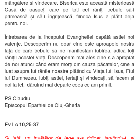
mângâiere și vindecare. Biserica este această misterioasă
Casă de oaspeți care pe toți cei răniți trebuie să-i
primească și să-i îngrijească, fiindcă Isus a plătit deja
pentru noi.
Întrebarea de la începutul Evangheliei capătă astfel noi
valențe. Descoperim nu doar cine este aproapele nostru
față de care trebuie să ne manifestăm iubirea, adică toți
răniții acestei vieți. Descoperim mai ales cine s-a apropiat
de noi atunci când eram morți din cauza păcatelor, cine a
luat asupra lui rănile noastre plătind cu Viața lui: Isus, Fiul
lui Dumnezeu. Iubiți astfel, iertați și vindecați, să facem și
noi la fel, dăruind mai departe ceea ce am primit.
PS Claudiu
Episcopul Eparhiei de Cluj-Gherla
Ev Lc 10,25-37
Şi iată, un învăţător de lege s-a ridicat, ispitindu-L şi