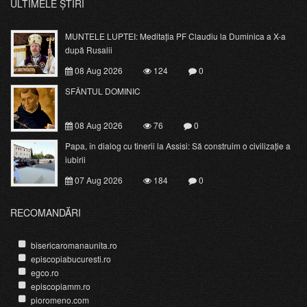
ULTIMELE ȘTIRI
MUNTELE LUPTEI: Meditația PF Claudiu la Duminica a X-a
după Rusalii
08 Aug 2026
124
0
SFÂNTUL DOMINIC
08 Aug 2026
76
0
Papa, în dialog cu tinerii la Assisi: Să construim o civilizație a
iubirii
07 Aug 2026
184
0
RECOMANDĂRI
bisericaromanaunita.ro
episcopiabucuresti.ro
egco.ro
episcopiamm.ro
pioromeno.com