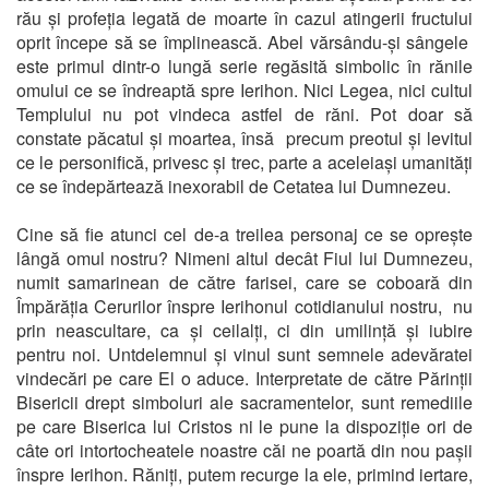
rău și profeția legată de moarte în cazul atingerii fructului
oprit începe să se împlinească. Abel vărsându-și sângele
este primul dintr-o lungă serie regăsită simbolic în rănile
omului ce se îndreaptă spre Ierihon. Nici Legea, nici cultul
Templului nu pot vindeca astfel de răni. Pot doar să
constate păcatul și moartea, însă precum preotul și levitul
ce le personifică, privesc și trec, parte a aceleiași umanități
ce se îndepărtează inexorabil de Cetatea lui Dumnezeu.
Cine să fie atunci cel de-a treilea personaj ce se oprește
lângă omul nostru? Nimeni altul decât Fiul lui Dumnezeu,
numit samarinean de către farisei, care se coboară din
Împărăția Cerurilor înspre Ierihonul cotidianului nostru, nu
prin neascultare, ca și ceilalți, ci din umilință și iubire
pentru noi. Untdelemnul și vinul sunt semnele adevăratei
vindecări pe care El o aduce. Interpretate de către Părinții
Bisericii drept simboluri ale sacramentelor, sunt remediile
pe care Biserica lui Cristos ni le pune la dispoziție ori de
câte ori intortocheatele noastre căi ne poartă din nou pașii
înspre Ierihon. Răniți, putem recurge la ele, primind iertare,