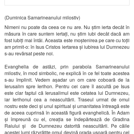
(Duminica Samarineanului milostiv)
Nimeni nu poate da ceea ce nu are. Nu știm ierta decât în
măsura în care suntem iertați, nu știm iubi decât dacă am
fost iubiți mai întâi. Aceasta este moștenirea pe care cu toții
am primit-o: în Isus Cristos iertarea și iubirea lui Dumnezeu
s-au revărsat peste noi.
Evanghelia de astăzi, prin parabola Samarineanului
milostiv, în mod simbolic, ne explică în ce fel toate acestea
s-au împlinit. Vedem așadar un om care coboară de la
Ierusalim spre Ierihon. Pentru cei care îl ascultă pe Isus
este clar faptul că Ierusalimul este cetatea lui Dumnezeu,
iar Ierihonul cea a neascultării. Traseul urmat de omul
nostru este deci și unul spiritual și umanitatea întreagă este
de aceea cuprinsă în această figură evanghelică. În Adam
și împreună cu el, creația se îndepărtează de Gradina
Raiului și de Dumnezeu datorită neascultării. Pe căile
acestei lumi răzvrătite omul devină prada ușoară pentru cel