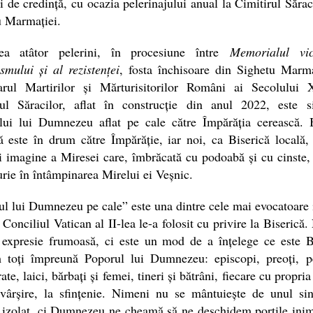
i de credință, cu ocazia pelerinajului anual la Cimitirul Sărac
u Marmației.
ea atâtor pelerini, în procesiune între
Memorialul vic
mului și al rezistenței
, fosta închisoare din Sighetu Marma
arul Martirilor și Mărturisitorilor Români ai Secolului
rul Săracilor, aflat în construcție din anul 2022, este s
lui lui Dumnezeu aflat pe cale către Împărăția cerească. B
ă este în drum către Împărăție, iar noi, ca Biserică locală
 imagine a Miresei care, îmbrăcată cu podoabă și cu cinste,
rie în întâmpinarea Mirelui ei Veșnic.
l lui Dumnezeu pe cale” este una dintre cele mai evocatoare
 Conciliul Vatican al II-lea le-a folosit cu privire la Biserică.
 expresie frumoasă, ci este un mod de a înțelege ce este Bi
 toți împreună Poporul lui Dumnezeu: episcopi, preoți, p
ate, laici, bărbați și femei, tineri și bătrâni, fiecare cu propria
ăvârșire, la sfințenie. Nimeni nu se mântuiește de unul sin
 izolat, ci Dumnezeu ne cheamă să ne deschidem porțile inim