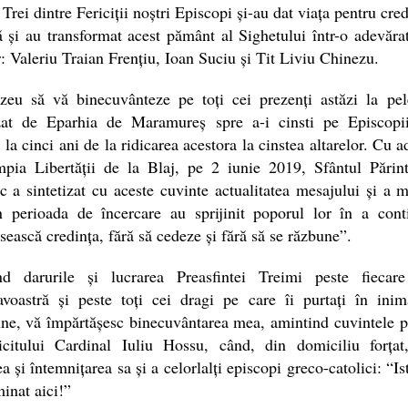
 Trei dintre Fericiții noștri Episcopi și-au dat viața pentru cred
ă și au transformat acest pământ al Sighetului într-o adevăr
r: Valeriu Traian Frențiu, Ioan Suciu și Tit Liviu Chinezu.
eu să vă binecuvânteze pe toți cei prezenți astăzi la pele
zat de Eparhia de Maramureș spre a-i cinsti pe Episcopii
, la cinci ani de la ridicarea acestora la cinstea altarelor. Cu a
pia Libertății de la Blaj, pe 2 iunie 2019, Sfântul Părin
c a sintetizat cu aceste cuvinte actualitatea mesajului și a m
în perioada de încercare au sprijinit poporul lor în a cont
sească credința, fără să cedeze și fără să se răzbune”.
nd darurile și lucrarea Preasfintei Treimi peste fiecare
voastră și peste toți cei dragi pe care îi purtați în inim
ne, vă împărtășesc binecuvântarea mea, amintind cuvintele p
ricitului Cardinal Iuliu Hossu, când, din domiciliu forțat
ea și întemnițarea sa și a celorlalți episcopi greco-catolici: “Is
minat aici!”