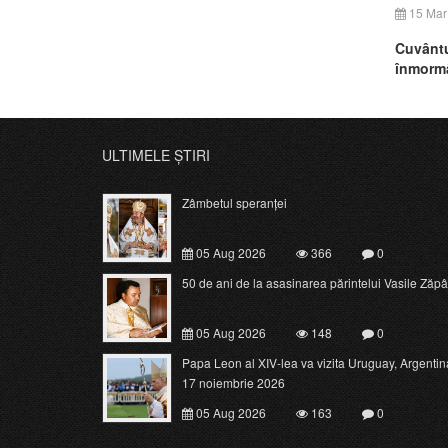
15 Mar
Cuvântu
înmormâ
ULTIMELE ȘTIRI
Zâmbetul speranței
05 Aug 2026
366
0
50 de ani de la asasinarea părintelui Vasile Zăpâ
05 Aug 2026
148
0
Papa Leon al XIV-lea va vizita Uruguay, Argentina 
17 noiembrie 2026
05 Aug 2026
163
0