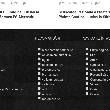
 2023
2315
0
25 Dec 2023
2132
0
l PF Cardinal Lucian la
Scrisoarea Pastorală a Preaferi
ntarea PS Alexandru
Părinte Cardinal Lucian la Săr
Nașterii Domnului 2023
RECOMANDĂRI
NAVIGARE ÎN W
bisericaromanaunita.ro
Prima pagină
episcopiabucuresti.ro
Știri
egco.ro
Arhivă
episcopiamm.ro
Gândul zilei
rțan
pioromeno.com
Catehismul zi d
bru-italia.eu
Recenzii cărți
vaticannews.va
Comentariu ev
catholica.ro
Video
și Peru între 6 și
arcb.ro
Curia
ercis.ro
Contact
radiomaria.ro