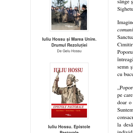
sânge ș
Sighet
Imagin
comunis
Sanctu
Iuliu Hossu și Marea Unire.
Cimiti
Drumul Rezoluției
De Gelu Hossu
Poporu
întreag
semn și
cu bucu
„Poporu
pe care
doar o
Suntem
consacr
la des
Iuliu Hossu. Epistole
individ
Pastorale