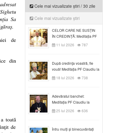
adresat
Cele mai vizualizate știri / 30 zile
Sighetu
Cele mai vizualizate știri
nția Sa
ăgăraș.
CELOR CARE NE SUSȚIN
ÎN CREDINȚĂ: Meditația PF
hiei de
Claudiu la Duminica a VI-a
11 Iul 2026
787
după Rusalii
ice din
După credinţa voastră, fie
vouă! Meditația PF Claudiu la
duminica a VII-a după Rusalii
18 Iul 2026
738
Adevăratul banchet:
Meditația PF Claudiu la
Duminica a VIII-a după
25 Iul 2026
636
Rusalii
a toată
nțit de
Întru mulți și binecuvântați