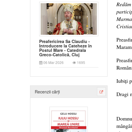
Redăm 
partic
Marmaț
Cristia
Preasf
Preafericirea Sa Claudiu -
Introducere la Cateheze în
Maramu
Postul Mare - Catedrala
Greco-Catolică, Cluj
Preasf
06 Mar 2026
1695
Români
Iubiți p
Recenzii cărți
Dragi 
Domnul
mângâi