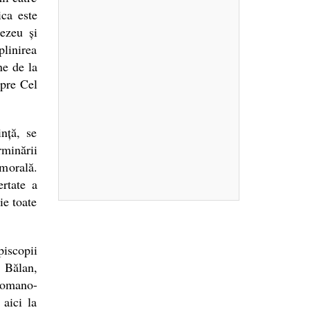
ica este
ezeu și
plinirea
ne de la
spre Cel
nță, se
rminării
 morală.
ertate a
ie toate
piscopii
 Bălan,
Romano-
aici la