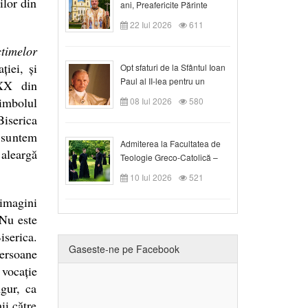
ilor din
ani, Preafericite Părinte
Claudiu!
22 Iul 2026
611
timelor
ției, și
Opt sfaturi de la Sfântul Ioan
Paul al II-lea pentru un
 XX din
creștin
imbolul
08 Iul 2026
580
iserica
, suntem
Admiterea la Facultatea de
 aleargă
Teologie Greco-Catolică –
Departamentul Blaj în anul
10 Iul 2026
521
universitar 2026/2027
 imagini
 Nu este
serica.
Gaseste-ne pe Facebook
ersoane
 vocație
gur, ca
ii către