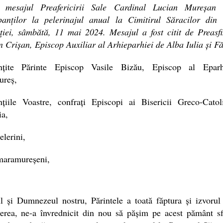
mesajul Preafericirii Sale Cardinal Lucian Mureșan 
ipanților la pelerinajul anual la Cimitirul Săracilor din 
iei, sâmbătă, 11 mai 2024. Mesajul a fost citit de Preasfi
n Crișan, Episcop Auxiliar al Arhieparhiei de Alba Iulia și F
ințite Părinte Episcop Vasile Bizău, Episcop al Epar
reș,
ințiile Voastre, confrați Episcopi ai Bisericii Greco-Catol
a,
elerini,
maramureșeni,
 și Dumnezeul nostru, Părintele a toată făptura și izvorul 
erea, ne-a învrednicit din nou să pășim pe acest pământ sfi