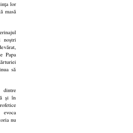
ința lor
ată masă
rinajul
 noștri
devărat,
te Papa
ărturiei
inua să
 dintre
ă și în
rofetice
, evoca
toria nu