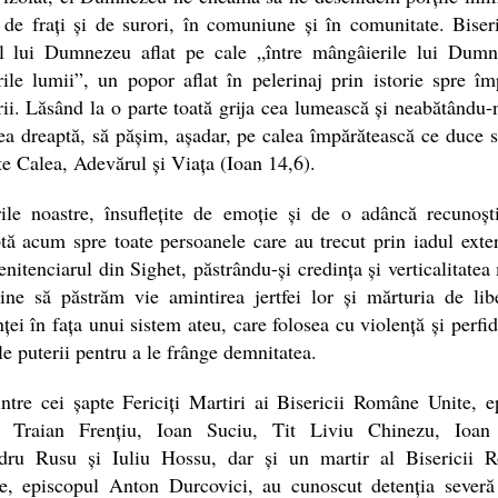
 de frați și de surori, în comuniune și în comunitate. Biser
l lui Dumnezeu aflat pe cale „între mângâierile lui Dumn
ile lumii”, un popor aflat în pelerinaj prin istorie spre îm
ii. Lăsând la o parte toată grija cea lumească și neabătându-
ea dreaptă, să pășim, așadar, pe calea împărătească ce duce 
te Calea, Adevărul și Viața (Ioan 14,6).
ile noastre, însuflețite de emoție și de o adâncă recunoști
tă acum spre toate persoanele care au trecut prin iadul exte
enitenciarul din Sighet, păstrându-și credința și verticalitatea
ne să păstrăm vie amintirea jertfei lor și mărturia de lib
nței în fața unui sistem ateu, care folosea cu violență și perfid
le puterii pentru a le frânge demnitatea.
ntre cei șapte Fericiți Martiri ai Bisericii Române Unite, e
u Traian Frențiu, Ioan Suciu, Tit Liviu Chinezu, Ioan
dru Rusu și Iuliu Hossu, dar și un martir al Bisericii 
ce, episcopul Anton Durcovici, au cunoscut detenția severă 