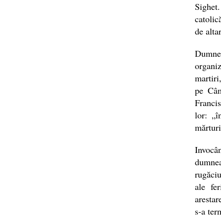
Sighet.
catolic
de alta
Dumnez
organi
martiri
pe Câm
Francis
lor: „
mărturi
Invocâ
dumnea
rugăciu
ale fe
arestar
s‑a ter