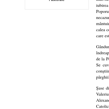
iubirea
Poporu
necazur
mântuir
calea c
care es
Gândur
îndreap
de la P
Se cuvi
conștii
pârghii
Șase di
Valeri
Alexan
Catoli