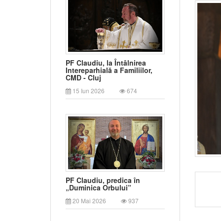
PF Claudiu, la Întâlnirea
Intereparhială a Familiilor,
CMD - Cluj
15 Iun 2026
674
PF Claudiu, predica în
„Duminica Orbului”
20 Mai 2026
937