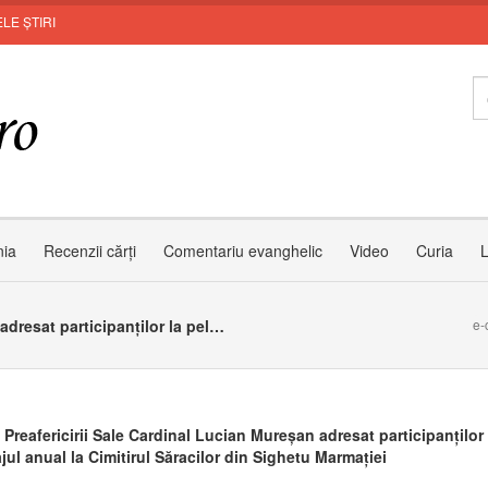
LE ȘTIRI
Zâ
nia
Recenzii cărți
Comentariu evanghelic
Video
Curia
L
Mesajul Preafericirii Sale Cardinal Lucian Mureșan adresat participanților la pelerinajul anual la Cimitirul Săracilor din Sighetu Marmației
e-
Preafericirii Sale Cardinal Lucian Mureșan adresat participanților 
jul anual la Cimitirul Săracilor din Sighetu Marmației