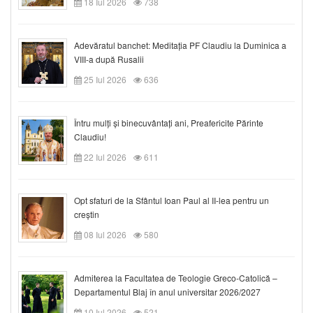
18 Iul 2026
738
Adevăratul banchet: Meditația PF Claudiu la Duminica a
VIII-a după Rusalii
25 Iul 2026
636
Întru mulți și binecuvântați ani, Preafericite Părinte
Claudiu!
22 Iul 2026
611
Opt sfaturi de la Sfântul Ioan Paul al II-lea pentru un
creștin
08 Iul 2026
580
Admiterea la Facultatea de Teologie Greco-Catolică –
Departamentul Blaj în anul universitar 2026/2027
10 Iul 2026
521