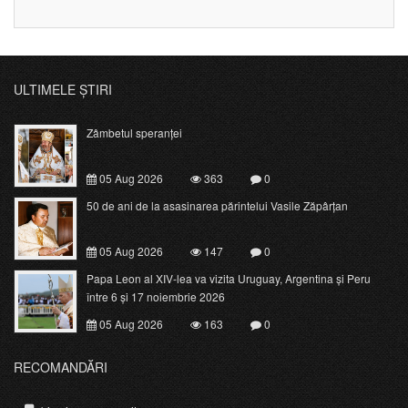
ULTIMELE ȘTIRI
Zâmbetul speranței
05 Aug 2026
363
0
50 de ani de la asasinarea părintelui Vasile Zăpârțan
05 Aug 2026
147
0
Papa Leon al XIV-lea va vizita Uruguay, Argentina și Peru
între 6 și 17 noiembrie 2026
05 Aug 2026
163
0
RECOMANDĂRI