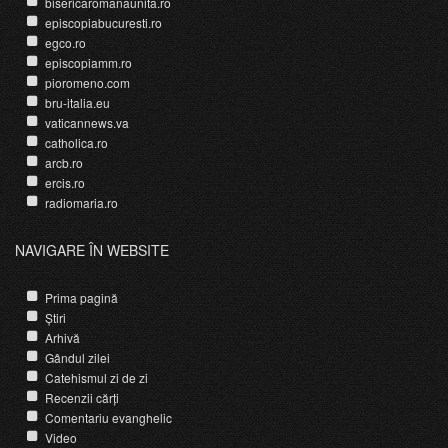
bisericaromanaunita.ro
episcopiabucuresti.ro
egco.ro
episcopiamm.ro
pioromeno.com
bru-italia.eu
vaticannews.va
catholica.ro
arcb.ro
ercis.ro
radiomaria.ro
NAVIGARE ÎN WEBSITE
Prima pagină
Știri
Arhivă
Gândul zilei
Catehismul zi de zi
Recenzii cărți
Comentariu evanghelic
Video