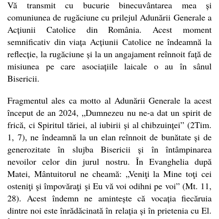
Vă transmit cu bucurie binecuvântarea mea și
comuniunea de rugăciune cu prilejul Adunării Generale a
Acțiunii Catolice din România. Acest moment
semnificativ din viața Acțiunii Catolice ne îndeamnă la
reflecție, la rugăciune și la un angajament reînnoit față de
misiunea pe care asociațiile laicale o au în sânul
Bisericii.
Fragmentul ales ca motto al Adunării Generale la acest
început de an 2024, „Dumnezeu nu ne-a dat un spirit de
frică, ci Spiritul tăriei, al iubirii și al chibzuinței” (2Tim.
1, 7), ne îndeamnă la un elan reînnoit de bunătate și de
generozitate în slujba Bisericii și în întâmpinarea
nevoilor celor din jurul nostru. În Evanghelia după
Matei, Mântuitorul ne cheamă: „Veniţi la Mine toţi cei
osteniţi şi împovăraţi şi Eu vă voi odihni pe voi” (Mt. 11,
28). Acest îndemn ne amintește că vocația fiecăruia
dintre noi este înrădăcinată în relația și în prietenia cu El.