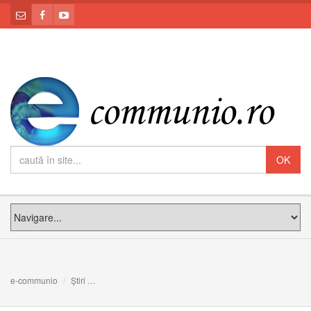
e-communio
Știri
Mesajul Preafericirii Sale Cardinal Lucian cu prilejul A