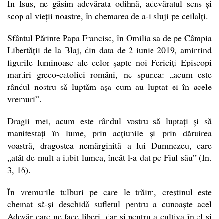
În Isus, ne găsim adevărata odihnă, adevăratul sens și
scop al vieții noastre, în chemarea de a-i sluji pe ceilalți.
Sfântul Părinte Papa Francisc, în Omilia sa de pe Câmpia
Libertății de la Blaj, din data de 2 iunie 2019, amintind
figurile luminoase ale celor șapte noi Fericiți Episcopi
martiri greco-catolici români, ne spunea: „acum este
rândul nostru să luptăm așa cum au luptat ei în acele
vremuri”.
Dragii mei, acum este rândul vostru să luptați și să
manifestați în lume, prin acțiunile și prin dăruirea
voastră, dragostea nemărginită a lui Dumnezeu, care
„atât de mult a iubit lumea, încât l-a dat pe Fiul său” (In.
3, 16).
În vremurile tulburi pe care le trăim, creștinul este
chemat să-și deschidă sufletul pentru a cunoaște acel
Adevăr care ne face liberi, dar și pentru a cultiva în el și