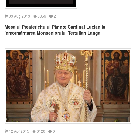
03 Aug 2013
5359
2
Mesajul Preafericitului Părinte Cardinal Lucian la
înmormântarea Monseniorului Tertulian Langa
12 Apr 2015
6126
0