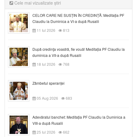
Cele mai vizualizate știri
CELOR CARE NE SUSȚIN ÎN CREDINȚĂ: Meditația PF
Claudiu la Duminica a VI-a după Rusalii
11 Iul 2026
813
După credinţa voastră, fie vouă! Meditația PF Claudiu la
duminica a VII-a după Rusalii
18 Iul 2026
768
Zâmbetul speranței
05 Aug 2026
683
Adevăratul banchet: Meditația PF Claudiu la Duminica a
VIII-a după Rusalii
25 Iul 2026
662