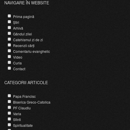
NAVIGARE ÎN WEBSITE
Prima pagină
Știri
Arhivă
Gândul zilei
Catehismul zi de zi
Recenzii cărți
Comentariu evanghelic
Video
Curia
Contact
CATEGORII ARTICOLE
Papa Francisc
Biserica Greco-Catolica
PF Claudiu
Varia
Sfinti
Spiritualitate