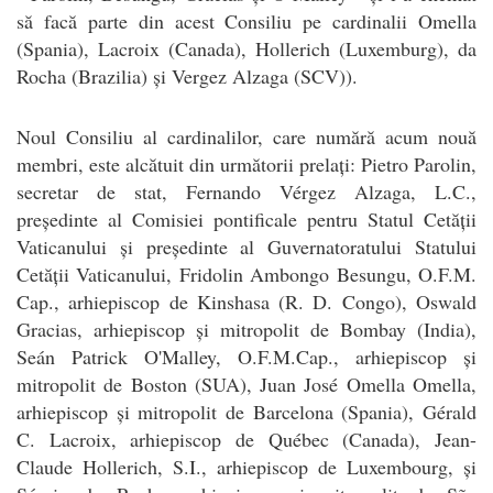
să facă parte din acest Consiliu pe cardinalii Omella
(Spania), Lacroix (Canada), Hollerich (Luxemburg), da
Rocha (Brazilia) și Vergez Alzaga (SCV)).
Noul Consiliu al cardinalilor, care numără acum nouă
membri, este alcătuit din următorii prelați: Pietro Parolin,
secretar de stat, Fernando Vérgez Alzaga, L.C.,
președinte al Comisiei pontificale pentru Statul Cetății
Vaticanului și președinte al Guvernatoratului Statului
Cetății Vaticanului, Fridolin Ambongo Besungu, O.F.M.
Cap., arhiepiscop de Kinshasa (R. D. Congo), Oswald
Gracias, arhiepiscop și mitropolit de Bombay (India),
Seán Patrick O'Malley, O.F.M.Cap., arhiepiscop și
mitropolit de Boston (SUA), Juan José Omella Omella,
arhiepiscop și mitropolit de Barcelona (Spania), Gérald
C. Lacroix, arhiepiscop de Québec (Canada), Jean-
Claude Hollerich, S.I., arhiepiscop de Luxembourg, și