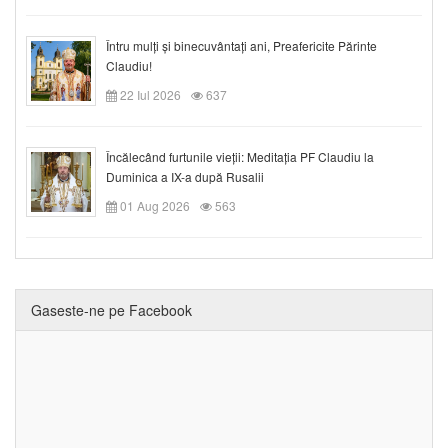
Întru mulți și binecuvântați ani, Preafericite Părinte
Claudiu!
22 Iul 2026
637
Încălecând furtunile vieții: Meditația PF Claudiu la
Duminica a IX-a după Rusalii
01 Aug 2026
563
Gaseste-ne pe Facebook