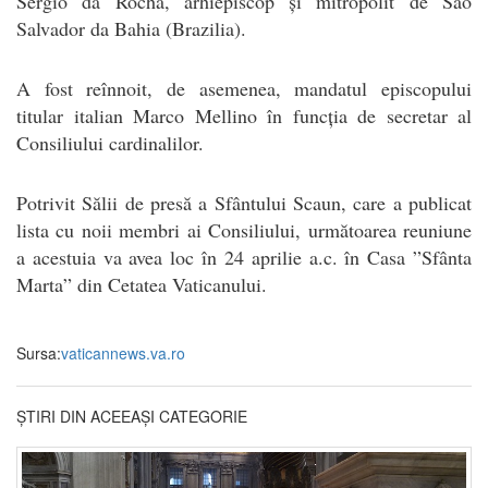
Sérgio da Rocha, arhiepiscop și mitropolit de São
Salvador da Bahia (Brazilia).
A fost reînnoit, de asemenea, mandatul episcopului
titular italian Marco Mellino în funcția de secretar al
Consiliului cardinalilor.
Potrivit Sălii de presă a Sfântului Scaun, care a publicat
lista cu noii membri ai Consiliului, următoarea reuniune
a acestuia va avea loc în 24 aprilie a.c. în Casa ”Sfânta
Marta” din Cetatea Vaticanului.
Sursa:
vaticannews.va.ro
ȘTIRI DIN ACEEAȘI CATEGORIE