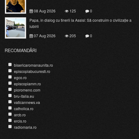
08 Aug 2026
125
0
Papa, în dialog cu tinerii la Assisi: Să construim o civilizație a
iubirii
07 Aug 2026
205
0
RECOMANDĂRI
bisericaromanaunita.ro
episcopiabucuresti.ro
egco.ro
episcopiamm.ro
pioromeno.com
bru-italia.eu
vaticannews.va
catholica.ro
arcb.ro
ercis.ro
radiomaria.ro