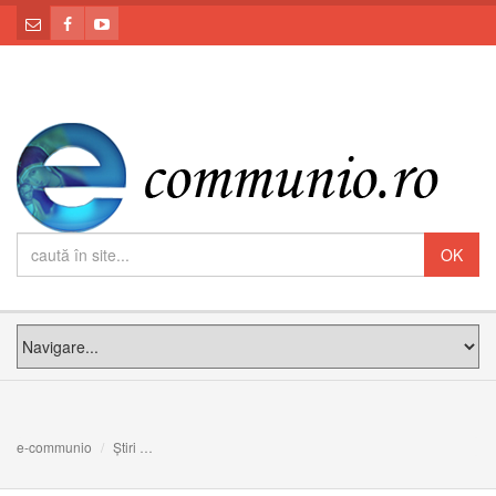
e-communio
Știri
PS Claudiu: Sensul Postului Mare este de a regăsi bucu