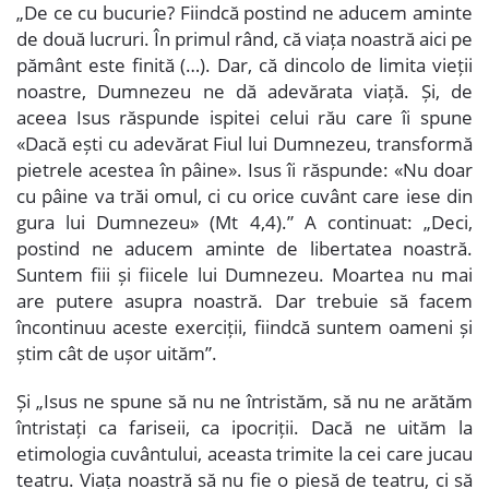
„De ce cu bucurie? Fiindcă postind ne aducem aminte
de două lucruri. În primul rând, că viața noastră aici pe
pământ este finită (…). Dar, că dincolo de limita vieții
noastre, Dumnezeu ne dă adevărata viață. Și, de
aceea Isus răspunde ispitei celui rău care îi spune
«Dacă ești cu adevărat Fiul lui Dumnezeu, transformă
pietrele acestea în pâine». Isus îi răspunde: «Nu doar
cu pâine va trăi omul, ci cu orice cuvânt care iese din
gura lui Dumnezeu» (Mt 4,4).” A continuat: „Deci,
postind ne aducem aminte de libertatea noastră.
Suntem fiii și fiicele lui Dumnezeu. Moartea nu mai
are putere asupra noastră. Dar trebuie să facem
încontinuu aceste exerciții, fiindcă suntem oameni și
știm cât de ușor uităm”.
Și „Isus ne spune să nu ne întristăm, să nu ne arătăm
întristați ca fariseii, ca ipocriții. Dacă ne uităm la
etimologia cuvântului, aceasta trimite la cei care jucau
teatru. Viața noastră să nu fie o piesă de teatru, ci să