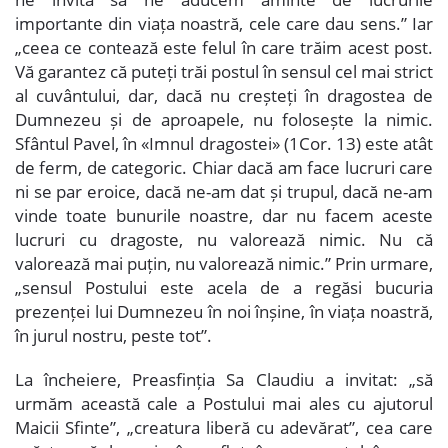
importante din viața noastră, cele care dau sens.” Iar
„ceea ce contează este felul în care trăim acest post.
Vă garantez că puteți trăi postul în sensul cel mai strict
al cuvântului, dar, dacă nu creșteți în dragostea de
Dumnezeu și de aproapele, nu folosește la nimic.
Sfântul Pavel, în «Imnul dragostei» (1Cor. 13) este atât
de ferm, de categoric. Chiar dacă am face lucruri care
ni se par eroice, dacă ne-am dat și trupul, dacă ne-am
vinde toate bunurile noastre, dar nu facem aceste
lucruri cu dragoste, nu valorează nimic. Nu că
valorează mai puțin, nu valorează nimic.” Prin urmare,
„sensul Postului este acela de a regăsi bucuria
prezenței lui Dumnezeu în noi înșine, în viața noastră,
în jurul nostru, peste tot”.
La încheiere, Preasfinția Sa Claudiu a invitat: „să
urmăm această cale a Postului mai ales cu ajutorul
Maicii Sfinte”, „creatura liberă cu adevărat”, cea care