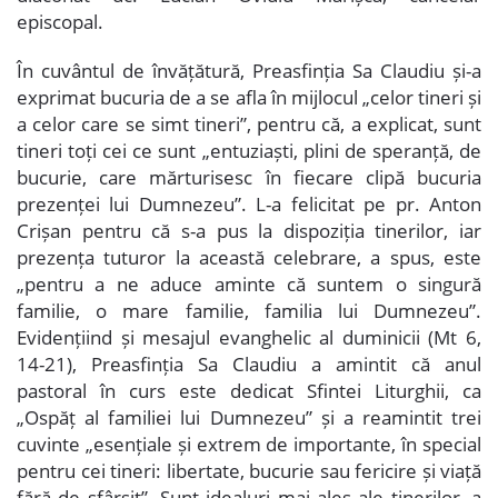
episcopal.
În cuvântul de învățătură, Preasfinția Sa Claudiu și-a
exprimat bucuria de a se afla în mijlocul „celor tineri și
a celor care se simt tineri”, pentru că, a explicat, sunt
tineri toți cei ce sunt „entuziaști, plini de speranță, de
bucurie, care mărturisesc în fiecare clipă bucuria
prezenței lui Dumnezeu”. L-a felicitat pe pr. Anton
Crișan pentru că s-a pus la dispoziția tinerilor, iar
prezența tuturor la această celebrare, a spus, este
„pentru a ne aduce aminte că suntem o singură
familie, o mare familie, familia lui Dumnezeu”.
Evidențiind și mesajul evanghelic al duminicii (Mt 6,
14-21), Preasfinția Sa Claudiu a amintit că anul
pastoral în curs este dedicat Sfintei Liturghii, ca
„Ospăț al familiei lui Dumnezeu” și a reamintit trei
cuvinte „esențiale și extrem de importante, în special
pentru cei tineri: libertate, bucurie sau fericire și viață
fără de sfârșit”. Sunt idealuri mai ales ale tinerilor, a