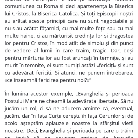
comuniunea cu Roma și deci apartenența la Biserica
lui Cristos, la Biserica Catolică. Și toți Episcopii noștri
au arătat aceste principii care nu sunt negociabile și
nu s-au arătat fățarnici, cu mai multe fețe sau cu mai
multe haine, ci au mărturisit credința lor și dragostea
lor pentru Cristos, în mod atât de simplu și din punct
de vedere al lumii în care trăim, tragic. Dar, deși
pentru mărturia lor au fost aruncați în temnițe, și au
murit în temnițe, ei sunt numiți astăzi «fericiți» și sunt
cu adevărat fericiți. Și atunci, ne punem întrebarea,
«ce înseamnă fericirea pentru noi?»”
În lumina acestor exemple, „Evanghelia și perioada
Postului Mare ne cheamă la adevărata libertate. Să nu
jucăm un rol, ci să ne aducem aminte că, eventual,
jucăm, dar în fața Curții cerești, în fața Cerurilor și de
acolo așteptăm aplauzele noastre la sfârșitul vieții
noastre. Deci, Evanghelia și perioada pe care o trăim
ne invită să ne aducem aminte de lucrurile