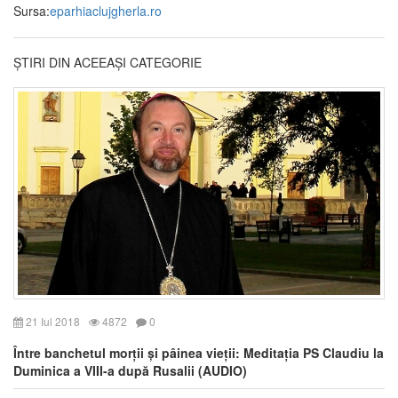
Sursa:
eparhiaclujgherla.ro
ȘTIRI DIN ACEEAȘI CATEGORIE
21 Iul 2018
4872
0
Între banchetul morții și pâinea vieții: Meditația PS Claudiu la
Duminica a VIII-a după Rusalii (AUDIO)