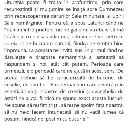
Liturghia poate fi trăită în profunzime, prin care
recunoștință și mulțumire se înalță spre Dumnezeu
prin redescoperirea darurilor Sale minunate, a iubirii
Sale nemărginite. Pentru că, a spus, „atunci când ne
întâlnim între prieteni, nu ne gândim: «trebuie să mă
întâlnesc cu ei» sau «din nou, câteva ore voi petrece
cu ei», ci ne bucurăm natural, fiindcă ne simțim bine
împreună. La aceasta ne invită Isus. În primul rând ne
dăruiește o dragoste nemărginită și așteaptă să
răspundem și noi, atât cât putem. Perioada care
urmează, e o perioadă care ne ajută în acest sens. De
aceea trebuie să fie caracterizată de bucurie, de
veselie, de zâmbet. E o perioadă în care reintrăm în
esențialul vieții noastre de creștini și evanghelia de
astăzi ne ajută, fiindcă ne spune exact aceste lucruri.
Ne spune să nu fim triști, să nu ne spoim fața noastră,
să nu ne-o facem întunecată, să nu vadă lumea că
postim, fiindcă noi postim cu bucurie.”