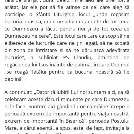
arătat, iar ele pot să fie atinse de cei care aleg să
participe la Sfânta Liturghie, locul „unde regăsim
bucuria noastră, unde ne aducem aminte de tot ceea
ce Dumnezeu a făcut pentru noi și de tot ceea ce
Dumnezeu ne cere”. Este locul care „are ca scop să ne
elibereze de lucrurile care ne țin legați, să ne scoată
din zona de întristare și să ne dăruiască adevărata
bucurie”, a subliniat PS Claudiu, amintind de
rugăciunea lui Isus înainte de patimă, în care Domnul
„se roagă Tatălui pentru ca bucuria noastră să fie
deplină”.
A continuat: „Datorită iubirii Lui noi suntem aici, ca să
celebrăm aceste daruri minunate pe care Dumnezeu
ni le face. Suntem aici gândindu-ne că mâine începe o
perioadă extrem de importantă pentru viața noastră,
extrem de importantă în Biserică”, perioada Postului
Mare, a cărui esență, a spus, este, de fapt, invitația la