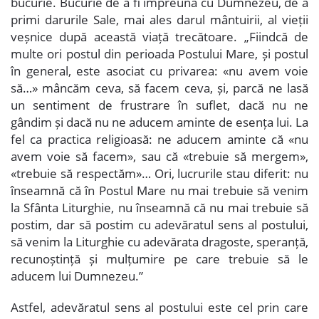
bucurie. Bucurie de a fi împreună cu Dumnezeu, de a
primi darurile Sale, mai ales darul mântuirii, al vieții
veșnice după această viață trecătoare. „Fiindcă de
multe ori postul din perioada Postului Mare, și postul
în general, este asociat cu privarea: «nu avem voie
să…» mâncăm ceva, să facem ceva, și, parcă ne lasă
un sentiment de frustrare în suflet, dacă nu ne
gândim și dacă nu ne aducem aminte de esența lui. La
fel ca practica religioasă: ne aducem aminte că «nu
avem voie să facem», sau că «trebuie să mergem»,
«trebuie să respectăm»… Ori, lucrurile stau diferit: nu
înseamnă că în Postul Mare nu mai trebuie să venim
la Sfânta Liturghie, nu înseamnă că nu mai trebuie să
postim, dar să postim cu adevăratul sens al postului,
să venim la Liturghie cu adevărata dragoste, speranță,
recunoștință și mulțumire pe care trebuie să le
aducem lui Dumnezeu.”
Astfel, adevăratul sens al postului este cel prin care