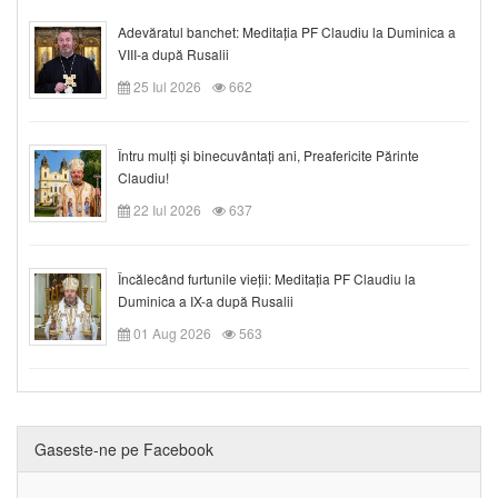
Adevăratul banchet: Meditația PF Claudiu la Duminica a
VIII-a după Rusalii
25 Iul 2026
662
Întru mulți și binecuvântați ani, Preafericite Părinte
Claudiu!
22 Iul 2026
637
Încălecând furtunile vieții: Meditația PF Claudiu la
Duminica a IX-a după Rusalii
01 Aug 2026
563
Gaseste-ne pe Facebook