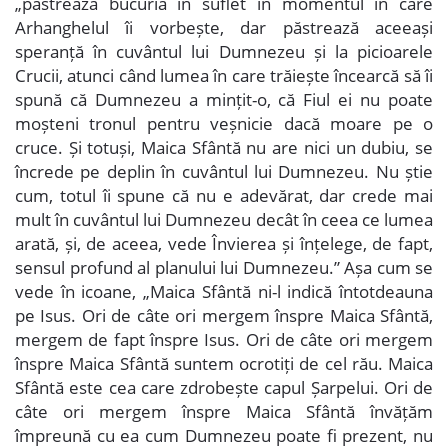
„păstrează bucuria în suflet în momentul în care
Arhanghelul îi vorbește, dar păstrează aceeași
speranță în cuvântul lui Dumnezeu și la picioarele
Crucii, atunci când lumea în care trăiește încearcă să îi
spună că Dumnezeu a mințit-o, că Fiul ei nu poate
moșteni tronul pentru veșnicie dacă moare pe o
cruce. Și totuși, Maica Sfântă nu are nici un dubiu, se
încrede pe deplin în cuvântul lui Dumnezeu. Nu știe
cum, totul îi spune că nu e adevărat, dar crede mai
mult în cuvântul lui Dumnezeu decât în ceea ce lumea
arată, și, de aceea, vede Învierea și înțelege, de fapt,
sensul profund al planului lui Dumnezeu.” Așa cum se
vede în icoane, „Maica Sfântă ni-l indică întotdeauna
pe Isus. Ori de câte ori mergem înspre Maica Sfântă,
mergem de fapt înspre Isus. Ori de câte ori mergem
înspre Maica Sfântă suntem ocrotiți de cel rău. Maica
Sfântă este cea care zdrobește capul Șarpelui. Ori de
câte ori mergem înspre Maica Sfântă învățăm
împreună cu ea cum Dumnezeu poate fi prezent, nu