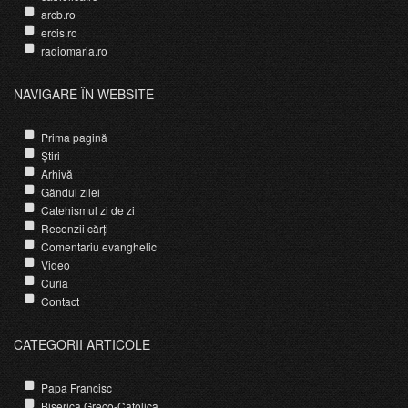
arcb.ro
ercis.ro
radiomaria.ro
NAVIGARE ÎN WEBSITE
Prima pagină
Știri
Arhivă
Gândul zilei
Catehismul zi de zi
Recenzii cărți
Comentariu evanghelic
Video
Curia
Contact
CATEGORII ARTICOLE
Papa Francisc
Biserica Greco-Catolica