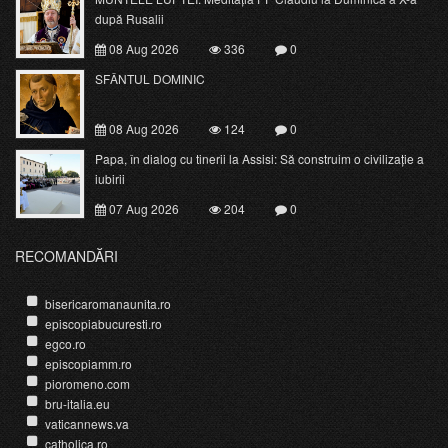
după Rusalii
08 Aug 2026
336
0
SFÂNTUL DOMINIC
08 Aug 2026
124
0
Papa, în dialog cu tinerii la Assisi: Să construim o civilizație a
iubirii
07 Aug 2026
204
0
RECOMANDĂRI
bisericaromanaunita.ro
episcopiabucuresti.ro
egco.ro
episcopiamm.ro
pioromeno.com
bru-italia.eu
vaticannews.va
catholica.ro