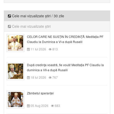
Cele mai vizualizate știri / 30 zile
Cele mai vizualizate știri
CELOR CARE NE SUSȚIN ÎN CREDINȚĂ: Meditația PF
Claudiu la Duminica a VI-a după Rusalii
11 Iul 2026
813
După credinţa voastră, fie vouă! Meditația PF Claudiu la
duminica a VII-a după Rusalii
18 Iul 2026
767
Zâmbetul speranței
05 Aug 2026
683