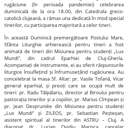
rugăciune (în perioada pandemiei) celebrarea
duminicală de la ora 18.00, din Catedrala greco-
catolică clujeană, a rămas una dedicată în mod special
tinerilor, cu participarea majoritară a celor tineri.
În această Duminică premergătoare Postului Mare,
Sfânta Liturghie arhierească pentru tineri a fost
animată de tineri din Misiunea pentru studenți „Lux
Mundi”, din cadrul Eparhiei de Cluj-Gherla.
Acompaniați de instrumente, ei au oferit răspunsurile
liturgice însuflețind și înfrumusețând rugăciunea. Au
concelebrat la masa Sf. Altar: pr. Vasile Tofană, Vicar
general eparhial, și preoți care se ocupă mult de
tineri: pr. Radu Tălpălariu, director al Biroului pentru
pastorația tinerilor și a copiilor, pr. Marius Cîmpean și
pr. Jean Despruniée din Misiunea pentru studenți
„Lux Mundi” și ZILEOS, pr. Sebastian Peșteșan,
asistent spiritual al tinerilor din ASTRU – Cluj. A
diaconat dc. Lucian Ovidiu Marișca, cancelar