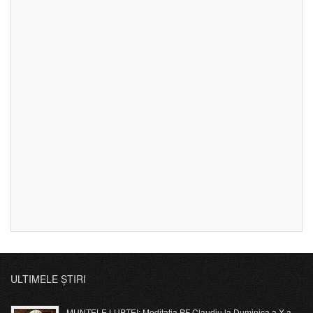
ULTIMELE ȘTIRI
MUNTELE LUPTEI: Meditația PF Claudiu la Duminica a X-a