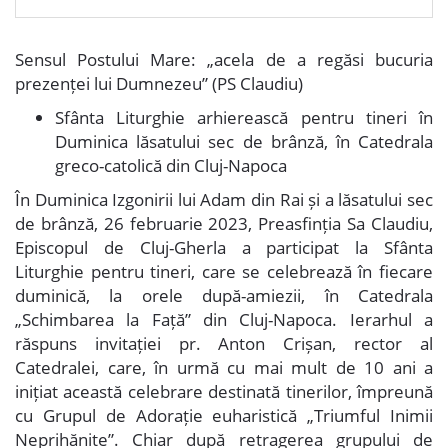
Sensul Postului Mare: „acela de
a regăsi bucuria
prezenței lui Dumnezeu” (PS Claudiu)
Sfânta Liturghie arhierească pentru tineri în
Duminica lăsatului sec de brânză, în Catedrala
greco-catolică din Cluj-Napoca
În Duminica Izgonirii lui Adam din Rai și a lăsatului sec
de brânză, 26 februarie 2023, Preasfinția Sa Claudiu,
Episcopul de Cluj-Gherla a participat la Sfânta
Liturghie pentru tineri, care se celebrează în fiecare
duminică, la orele după-amiezii, în Catedrala
„Schimbarea la Față” din Cluj-Napoca. Ierarhul a
răspuns invitației pr. Anton Crișan, rector al
Catedralei, care, în urmă cu mai mult de 10 ani a
inițiat această celebrare destinată tinerilor, împreună
cu Grupul de Adorație euharistică „Triumful Inimii
Neprihănite”. Chiar după retragerea grupului de