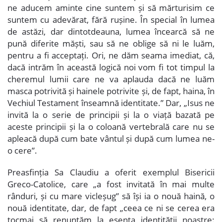
ne aducem aminte cine suntem și să mărturisim ce
suntem cu adevărat, fără rușine. În special în lumea
de astăzi, dar dintotdeauna, lumea încearcă să ne
pună diferite măști, sau să ne oblige să ni le luăm,
pentru a fi acceptați. Ori, ne dăm seama imediat, că,
dacă intrăm în această logică noi vom fi tot timpul la
cheremul lumii care ne va aplauda dacă ne luăm
masca potrivită și hainele potrivite și, de fapt, haina, în
Vechiul Testament înseamnă identitate.” Dar, „Isus ne
invită la o serie de principii și la o viață bazată pe
aceste principii și la o coloană vertebrală care nu se
apleacă după cum bate vântul și după cum lumea ne-
o cere”.
Preasfinția Sa Claudiu a oferit exemplul Bisericii
Greco-Catolice, care „a fost invitată în mai multe
rânduri, și cu mare vicleșug” să își ia o nouă haină, o
nouă identitate, dar, de fapt „ceea ce ni se cerea era
tocmai să renunțăm la esența identității noastre: