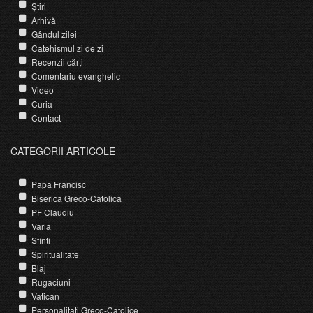
Știri
Arhivă
Gândul zilei
Catehismul zi de zi
Recenzii cărți
Comentariu evanghelic
Video
Curia
Contact
CATEGORII ARTICOLE
Papa Francisc
Biserica Greco-Catolica
PF Claudiu
Varia
Sfinti
Spiritualitate
Blaj
Rugaciuni
Vatican
Personalitati Greco-Catolice