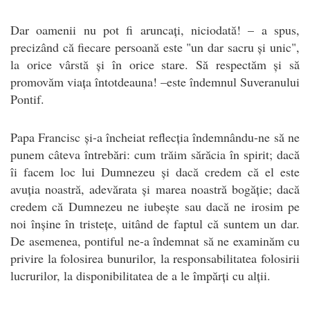
Dar oamenii nu pot fi aruncați, niciodată! – a spus,
precizând că fiecare persoană este "un dar sacru și unic",
la orice vârstă și în orice stare. Să respectăm și să
promovăm viața întotdeauna! –este îndemnul Suveranului
Pontif.
Papa Francisc și-a încheiat reflecția îndemnându-ne să ne
punem câteva întrebări: cum trăim sărăcia în spirit; dacă
îi facem loc lui Dumnezeu și dacă credem că el este
avuția noastră, adevărata și marea noastră bogăție; dacă
credem că Dumnezeu ne iubește sau dacă ne irosim pe
noi înșine în tristețe, uitând de faptul că suntem un dar.
De asemenea, pontiful ne-a îndemnat să ne examinăm cu
privire la folosirea bunurilor, la responsabilitatea folosirii
lucrurilor, la disponibilitatea de a le împărți cu alții.