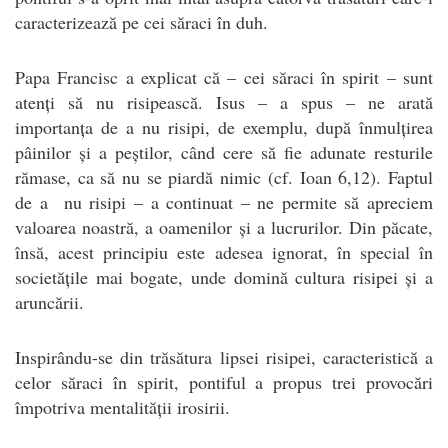
caracterizează pe cei săraci în duh.
Papa Francisc a explicat că – cei săraci în spirit – sunt
atenți să nu risipească. Isus – a spus – ne arată
importanța de a nu risipi, de exemplu, după înmulțirea
pâinilor și a peștilor, când cere să fie adunate resturile
rămase, ca să nu se piardă nimic (cf. Ioan 6,12). Faptul
de a nu risipi – a continuat – ne permite să apreciem
valoarea noastră, a oamenilor și a lucrurilor. Din păcate,
însă, acest principiu este adesea ignorat, în special în
societățile mai bogate, unde domină cultura risipei și a
aruncării.
Inspirându-se din trăsătura lipsei risipei, caracteristică a
celor săraci în spirit, pontiful a propus trei provocări
împotriva mentalității irosirii.