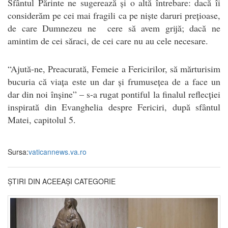
Sfântul Părinte ne sugerează și o altă întrebare: dacă îi
considerăm pe cei mai fragili ca pe niște daruri prețioase,
de care Dumnezeu ne cere să avem grijă; dacă ne
amintim de cei săraci, de cei care nu au cele necesare.
“Ajută-ne, Preacurată, Femeie a Fericirilor, să mărturisim
bucuria că viața este un dar și frumusețea de a face un
dar din noi înșine” – s-a rugat pontiful la finalul reflecției
inspirată din Evanghelia despre Fericiri, după sfântul
Matei, capitolul 5.
Sursa:
vaticannews.va.ro
ȘTIRI DIN ACEEAȘI CATEGORIE