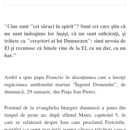
"Cine sunt "cei săraci în spirit"? Sunt cei care știu că
nu sunt îndeajuns lor înșiși, că nu sunt suficienți, și
trăiesc ca "cerșetori ai lui Dumnezeu": simt nevoia de
El și recunosc că binele vine de la El, ca un dar, ca un
har."
Astfel a spus papa Francisc în alocuțiunea care a însoțit
rugăciunea antifonului marian “Îngerul Domnului”, de
duminică, 29 ianuarie, din Piața San Pietro.
Pornind de la evanghelia liturgiei duminicii a patra din
timpul de peste an, după sfântul Matei, capitolul 5, în
care se relatează despre Isus care proclamă Fericirile,
pontiful s-a oprit mai întâi asupra câtorva trăsături care-i