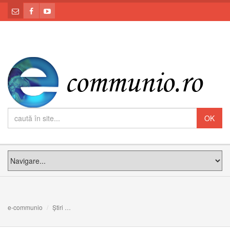
e-communio
Știri
Să mărturisim bucuria că viața este un dar și să facem di