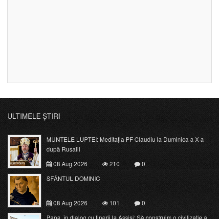
ULTIMELE ȘTIRI
MUNTELE LUPTEI: Meditația PF Claudiu la Duminica a X-a
după Rusalii
08 Aug 2026
210
0
SFÂNTUL DOMINIC
08 Aug 2026
101
0
Papa, în dialog cu tinerii la Assisi: Să construim o civilizație a