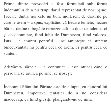
Prima dintre provocări a fost formulată sub forma
îndemnului de a nu risipi darul reprezentat de noi înșine.
Fiecare dintre noi este un bun, indiferent de darurile pe
care le avem – a spus, explicând că fiecare femeie, fiecare
bărbat deține o bogăție reprezentată nu doar de talente, ci
și de demnitate, fiind iubit de Dumnezeu, fiind valoros.
Isus – a amintit pontiful – ne amintește că suntem
binecuvântați nu pentru ceea ce avem, ci pentru ceea ce
suntem.
Adevărata sărăcie – a continuat – este atunci când o
persoană se aruncă pe sine, se irosește.
Îndemnul Sfântului Părinte este de a lupta, cu ajutorul lui
Dumnezeu, împotriva tentației de a ne considera
inadecvați, ca fiind greșiți, plângându-ne de milă.