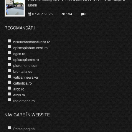
iubirii
07 Aug 2026
194
0
RECOMANDĂRI
bisericaromanaunita.ro
episcopiabucuresti.ro
egco.ro
episcopiamm.ro
pioromeno.com
bru-italia.eu
vaticannews.va
catholica.ro
arcb.ro
ercis.ro
radiomaria.ro
NAVIGARE ÎN WEBSITE
Prima pagină