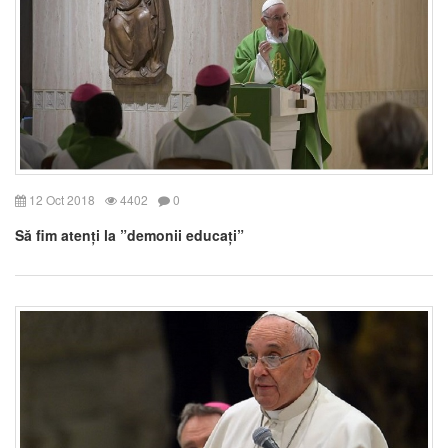
12 Oct 2018
4402
0
Să fim atenți la ”demonii educați”