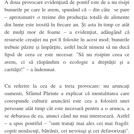
A doua provocare evidențiată de pontif este de a nu risipi
bunurile pe care le avem, spunând că – din câte se pare
– aproximativ o treime din producția totală de alimente
din lume este irosită în fiecare an. Și asta în timp ce atât
de mulți mor de foame – a evidențiat, adăugând că
resursele creației nu pot fi folosite în acest mod; bunurile
trebuie păzite și împărțite, astfel încât nimeni să nu ducă
lipsă de ceea ce este necesar. "Să nu risipim ceea ce
avem, ci să răspândim o ecologie a dreptății și a
carității!" – a îndemnat.
Cu referire la cea de a treia provocare: nu aruncați
oamenii, Sfântul Părinte a explicat că mentalitatea care
corespunde culturii aruncării este cea a folosirii unei
persoane atât timp cât este necesară pentru a o arunca, a
se debarasa de ea, atunci când nu mai interesează. Astfel
– a spus pontiful – "sunt tratați mai ales cei mai fragili:
copiii nenăscuți, bătrânii, cei nevoiași și cei defavorizați".