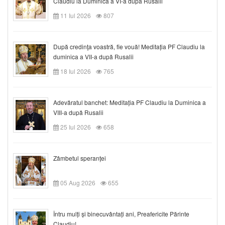
Claudiu la Duminica a VI-a după Rusalii
11 Iul 2026
807
După credinţa voastră, fie vouă! Meditația PF Claudiu la
duminica a VII-a după Rusalii
18 Iul 2026
765
Adevăratul banchet: Meditația PF Claudiu la Duminica a
VIII-a după Rusalii
25 Iul 2026
658
Zâmbetul speranței
05 Aug 2026
655
Întru mulți și binecuvântați ani, Preafericite Părinte
Claudiu!