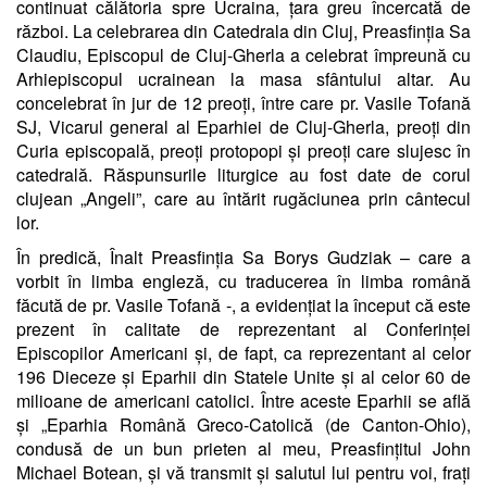
continuat călătoria spre Ucraina, țara greu încercată de
război. La celebrarea din Catedrala din Cluj, Preasfinția Sa
Claudiu, Episcopul de Cluj-Gherla a celebrat împreună cu
Arhiepiscopul ucrainean la masa sfântului altar. Au
concelebrat în jur de 12 preoți, între care pr. Vasile Tofană
SJ, Vicarul general al Eparhiei de Cluj-Gherla, preoți din
Curia episcopală, preoți protopopi și preoți care slujesc în
catedrală. Răspunsurile liturgice au fost date de corul
clujean „Angeli”, care au întărit rugăciunea prin cântecul
lor.
În predică, Înalt Preasfinția Sa Borys Gudziak – care a
vorbit în limba engleză, cu traducerea în limba română
făcută de pr. Vasile Tofană -, a evidențiat la început că este
prezent în calitate de reprezentant al Conferinței
Episcopilor Americani și, de fapt, ca reprezentant al celor
196 Dieceze și Eparhii din Statele Unite și al celor 60 de
milioane de americani catolici. Între aceste Eparhii se află
și „Eparhia Română Greco-Catolică (de Canton-Ohio),
condusă de un bun prieten al meu, Preasfințitul John
Michael Botean, și vă transmit și salutul lui pentru voi, frați