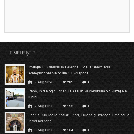
ULTIMELE ȘTIRI
Invitația PF Claudiu la Pelerinajul de la Sanctuarul
Arhiepiscopal Major din Cluj-Napoca
07 Aug 2026
285
0
Papa, în dialog cu tinerii la Assisi: Să construim o civilizație a
iubirii
07 Aug 2026
153
0
Leon al XIV-lea la Assisi: Tineri, Europa și întreaga lume caută
în voi noi sfinți
06 Aug 2026
164
0