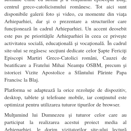
centrul greco-catolicismului românesc. Tot aici sunt
disponibile galerii foto și video, cu momente din viața
Arhieparhiei, dar și o prezentare a structurilor care
funcționează în cadrul Arhieparhiei. Un accent deosebit
este pus pe prioritățile Arhieparhiei în ceea ce privește
activitatea socială, educațională și vocațională. În cadrul
site-ului se regăsesc secțiuni dedicate celor Șapte Fericiți
Episcopi Martiri Greco-Catolici români, Cauzei de
beatificare a Fratelui Mihai Neamțu OSBM, precum și
istoricei Vizite Apostolice a Sfântului Părinte Papa
Francisc la Blaj.
Platforma se adaptează la orice rezoluție de dispozitiv,
desktop, tablete și telefoane mobile, iar conținutul este
optimizat pentru utilizarea tuturor tipurilor de browser.
Mulţumind lui Dumnezeu și tuturor celor care au
participat la realizarea acestui proiect media al
Arhieparhiei, le dorim vizitatorilor site-ului lectură