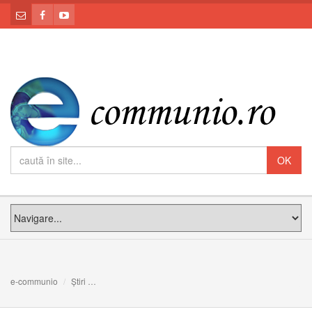
e-communio
Știri
A fost lansat site-ul oficial al Arhieparhiei Greco-Catolic