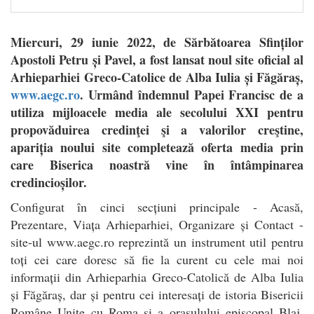
Miercuri, 29 iunie 2022, de Sărbătoarea Sfinților
Apostoli Petru și Pavel, a fost lansat noul site oficial al
Arhieparhiei Greco-Catolice de Alba Iulia și Făgăraș,
www.aegc.ro
. Urmând îndemnul Papei Francisc de a
utiliza mijloacele media ale secolului XXI pentru
propovăduirea credinţei şi a valorilor creştine,
apariția noului site completează oferta media prin
care Biserica noastră vine în întâmpinarea
credincioșilor.
Configurat în cinci secțiuni principale - Acasă,
Prezentare, Viața Arhieparhiei, Organizare și Contact -
site-ul www.aegc.ro reprezintă un instrument util pentru
toți cei care doresc să fie la curent cu cele mai noi
informații din Arhieparhia Greco-Catolică de Alba Iulia
și Făgăraș, dar și pentru cei interesați de istoria Bisericii
Române Unite cu Roma și a orașulului episcopal Blaj,