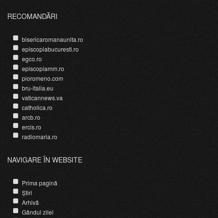
RECOMANDĂRI
bisericaromanaunita.ro
episcopiabucuresti.ro
egco.ro
episcopiamm.ro
pioromeno.com
bru-italia.eu
vaticannews.va
catholica.ro
arcb.ro
ercis.ro
radiomaria.ro
NAVIGARE ÎN WEBSITE
Prima pagină
Știri
Arhivă
Gândul zilei