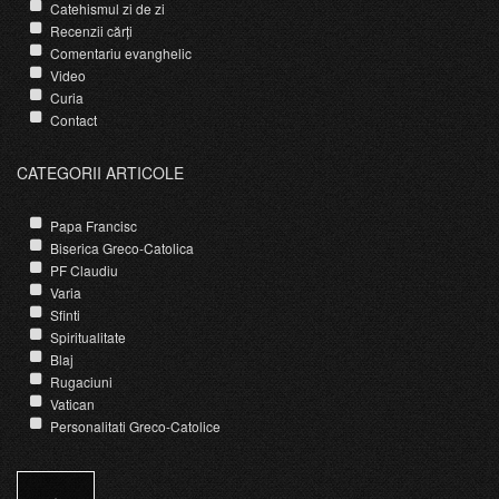
Catehismul zi de zi
Recenzii cărți
Comentariu evanghelic
Video
Curia
Contact
CATEGORII ARTICOLE
Papa Francisc
Biserica Greco-Catolica
PF Claudiu
Varia
Sfinti
Spiritualitate
Blaj
Rugaciuni
Vatican
Personalitati Greco-Catolice