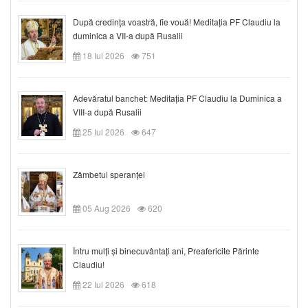
După credinţa voastră, fie vouă! Meditația PF Claudiu la
duminica a VII-a după Rusalii
18 Iul 2026
751
Adevăratul banchet: Meditația PF Claudiu la Duminica a
VIII-a după Rusalii
25 Iul 2026
647
Zâmbetul speranței
05 Aug 2026
620
Întru mulți și binecuvântați ani, Preafericite Părinte
Claudiu!
22 Iul 2026
618