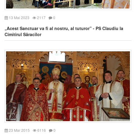
13 Mai 2023
2117
0
„Acest Sanctuar va fi al nostru, al tuturor” - PS Claudiu la
Cimitirul Săracilor
23 Mar 2015
6116
0