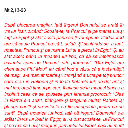
Mt 2,13-23
După plecarea magilor, iată îngerul Domnului se arată în
vis lui Iosif, zicând: Scoală-te, ia Pruncul şi pe mama Lui şi
fugi în Egipt şi stai acolo până ce-ţi voi spune, fiindcă Irod
are să caute Pruncul ca să-L ucidă. Şi sculându-se, a luat,
noaptea, Pruncul şi pe mama Lui şi a plecat în Egipt. Şi au
stat acolo până la moartea lui Irod, ca să se împlinească
cuvântul spus de Domnul, prin proorocul: "Din Egipt am
chemat pe Fiul Meu". Iar când Irod a văzut că a fost amăgit
de magi, s-a mâniat foarte şi, trimiţând a ucis pe toţi pruncii
care erau în Betleem şi în toate hotarele lui, de doi ani şi
mai jos, după timpul pe care îl aflase de la magi. Atunci s-a
împlinit ceea ce se spusese prin Ieremia proorocul: "Glas
în Rama s-a auzit, plângere şi tânguire multă; Rahela îşi
plânge copiii şi nu voieşte să fie mângâiată pentru că nu
sunt". După moartea lui Irod, iată că îngerul Domnului s-a
arătat în vis lui Iosif în Egipt, si i-a zis: scoală-te, ia Pruncul
şi pe mama Lui şi mergi în pământul lui Israel, căci au murit