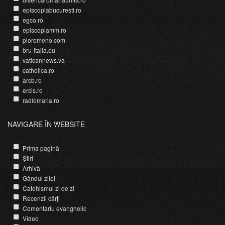
episcopiabucuresti.ro
egco.ro
episcopiamm.ro
pioromeno.com
bru-italia.eu
vaticannews.va
catholica.ro
arcb.ro
ercis.ro
radiomaria.ro
NAVIGARE ÎN WEBSITE
Prima pagină
Știri
Arhivă
Gândul zilei
Catehismul zi de zi
Recenzii cărți
Comentariu evanghelic
Video