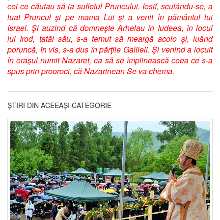
cei ce căutau să ia sufletul Pruncului. Iosif, sculându-se, a
luat Pruncul şi pe mama Lui şi a venit în pământul lui
Israel. Şi auzind că domneşte Arhelau în Iudeea, în locul
lui Irod, tatăl său, s-a temut să meargă acolo şi, luând
poruncă, în vis, s-a dus în părţile Galileii. Şi venind a locuit
în oraşul numit Nazaret, ca să se împlinească ceea ce s-a
spus prin prooroci, că Nazarinean Se va chema.
ȘTIRI DIN ACEEAȘI CATEGORIE