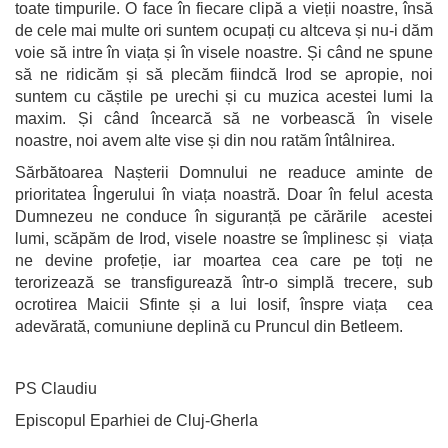
toate timpurile. O face în fiecare clipă a vieții noastre, însă
de cele mai multe ori suntem ocupați cu altceva și nu-i dăm
voie să intre în viața și în visele noastre. Și când ne spune
să ne ridicăm și să plecăm fiindcă Irod se apropie, noi
suntem cu căștile pe urechi și cu muzica acestei lumi la
maxim. Și când încearcă să ne vorbească în visele
noastre, noi avem alte vise și din nou ratăm întâlnirea.
Sărbătoarea Nașterii Domnului ne readuce aminte de
prioritatea Îngerului în viața noastră. Doar în felul acesta
Dumnezeu ne conduce în siguranță pe cărările acestei
lumi, scăpăm de Irod, visele noastre se împlinesc și viața
ne devine profeție, iar moartea cea care pe toți ne
terorizează se transfigurează într-o simplă trecere, sub
ocrotirea Maicii Sfinte și a lui Iosif, înspre viața cea
adevărată, comuniune deplină cu Pruncul din Betleem.
PS Claudiu
Episcopul Eparhiei de Cluj-Gherla