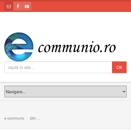
e-communio
Știri
Glasul Îngerului: Meditația PS Claudiu la Duminica du