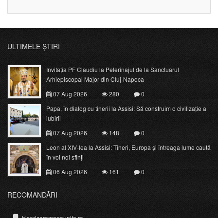
ULTIMELE ȘTIRI
Invitația PF Claudiu la Pelerinajul de la Sanctuarul
Arhiepiscopal Major din Cluj-Napoca
07 Aug 2026
280
0
Papa, în dialog cu tinerii la Assisi: Să construim o civilizație a
iubirii
07 Aug 2026
148
0
Leon al XIV-lea la Assisi: Tineri, Europa și întreaga lume caută
în voi noi sfinți
06 Aug 2026
161
0
RECOMANDĂRI
bisericaromanaunita.ro