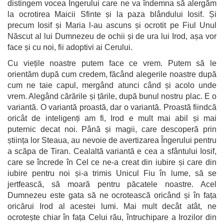
distingem vocea Îngerului care ne va îndemna să alergăm
la ocrotirea Maicii Sfinte și la paza blândului Iosif. Și
precum Iosif și Maria l-au ascuns și ocrotit pe Fiul Unul
Născut al lui Dumnezeu de ochii și de ura lui Irod, așa vor
face și cu noi, fii adoptivi ai Cerului.
Cu viețile noastre putem face ce vrem. Putem să le
orientăm după cum credem, făcând alegerile noastre după
cum ne taie capul, mergând atunci când și acolo unde
vrem. Alegând cărările și țările, după bunul nostru plac. E o
variantă. O variantă proastă, dar o variantă. Proastă fiindcă
oricât de inteligenți am fi, Irod e mult mai abil și mai
puternic decat noi. Până și magii, care descoperă prin
știința lor Steaua, au nevoie de avertizarea Îngerului pentru
a scăpa de Tiran. Cealaltă variantă e cea a sfântului Iosif,
care se încrede în Cel ce ne-a creat din iubire și care din
iubire pentru noi și-a trimis Unicul Fiu în lume, să se
jertfească, să moară pentru păcatele noastre. Acel
Dumnezeu este gata să ne ocrotească oricând și în fața
oricărui Irod al acestei lumi. Mai mult decât atât, ne
ocrotește chiar în fața Celui rău, întruchipare a Irozilor din