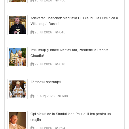
Adevăratul banchet: Meditația PF Claudiu la Duminica a
VIII-a după Rusalii
25 Iul 2026
645
Întru mulți și binecuvântați ani, Preafericite Părinte
Claudiu!
22 Iul 2026
618
Zâmbetul speranței
05 Aug 2026
608
Opt sfaturi de la Sfântul Ioan Paul al II-lea pentru un
creștin
08 Iul 2026
594