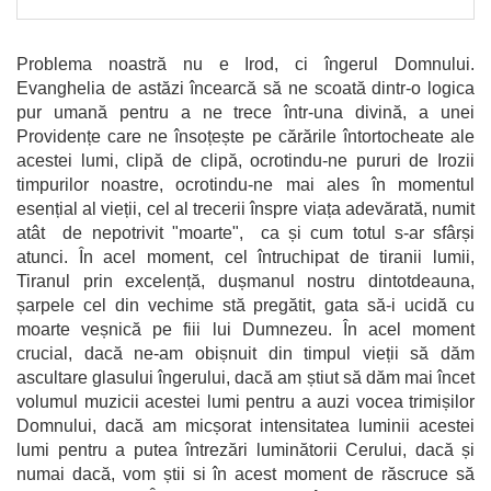
Problema noastră nu e Irod, ci îngerul Domnului.
Evanghelia de astăzi încearcă să ne scoată dintr-o logica
pur umană pentru a ne trece într-una divină, a unei
Providențe care ne însoțește pe cărările întortocheate ale
acestei lumi, clipă de clipă, ocrotindu-ne pururi de Irozii
timpurilor noastre, ocrotindu-ne mai ales în momentul
esențial al vieții, cel al trecerii înspre viața adevărată, numit
atât de nepotrivit "moarte", ca și cum totul s-ar sfârși
atunci. În acel moment, cel întruchipat de tiranii lumii,
Tiranul prin excelență, dușmanul nostru dintotdeauna,
șarpele cel din vechime stă pregătit, gata să-i ucidă cu
moarte veșnică pe fiii lui Dumnezeu. În acel moment
crucial, dacă ne-am obișnuit din timpul vieții să dăm
ascultare glasului îngerului, dacă am știut să dăm mai încet
volumul muzicii acestei lumi pentru a auzi vocea trimișilor
Domnului, dacă am micșorat intensitatea luminii acestei
lumi pentru a putea întrezări luminătorii Cerului, dacă și
numai dacă, vom știi si în acest moment de răscruce să