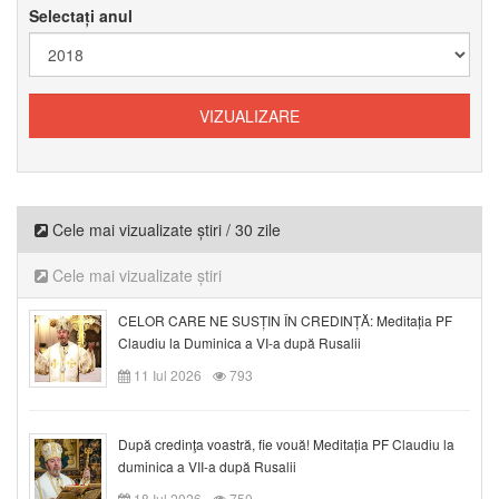
Selectați anul
Cele mai vizualizate știri / 30 zile
Cele mai vizualizate știri
CELOR CARE NE SUSȚIN ÎN CREDINȚĂ: Meditația PF
Claudiu la Duminica a VI-a după Rusalii
11 Iul 2026
793
După credinţa voastră, fie vouă! Meditația PF Claudiu la
duminica a VII-a după Rusalii
18 Iul 2026
750