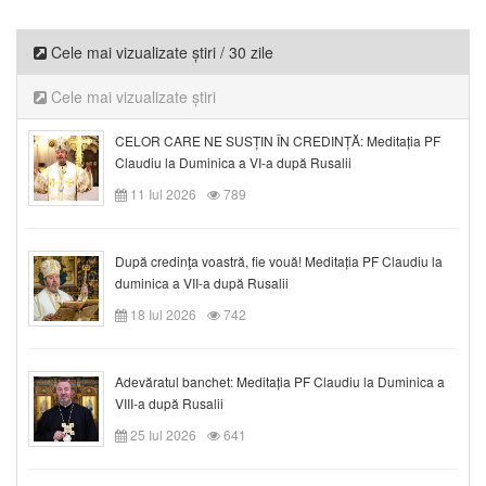
Cele mai vizualizate știri / 30 zile
Cele mai vizualizate știri
CELOR CARE NE SUSȚIN ÎN CREDINȚĂ: Meditația PF
Claudiu la Duminica a VI-a după Rusalii
11 Iul 2026
789
După credinţa voastră, fie vouă! Meditația PF Claudiu la
duminica a VII-a după Rusalii
18 Iul 2026
742
Adevăratul banchet: Meditația PF Claudiu la Duminica a
VIII-a după Rusalii
25 Iul 2026
641