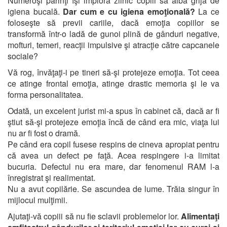
Numeroşi părinţi îşi imploră zilnic copiii să aibă grijă de
igiena bucală.
Dar cum e cu igiena emoţională?
La ce
foloseşte să previi cariile, dacă emoţia copiilor se
transformă într-o ladă de gunoi plină de gânduri negative,
mofturi, temeri, reacţii impulsive şi atracţie către capcanele
sociale?
Vă rog, învăţaţi-i pe tineri să-şi protejeze emoţia. Tot ceea
ce atinge frontal emoţia, atinge drastic memoria şi le va
forma personalitatea.
Odată, un excelent jurist mi-a spus în cabinet că, dacă ar fi
ştiut să-şi protejeze emoţia încă de când era mic, viaţa lui
nu ar fi fost o dramă.
Pe când era copil fusese respins de cineva apropiat pentru
că avea un defect pe faţă. Acea respingere i-a limitat
bucuria. Defectul nu era mare, dar fenomenul RAM l-a
înregistrat şi realimentat.
Nu a avut copilărie. Se ascundea de lume. Trăia singur în
mijlocul mulţimii.
Ajutaţi-vă copiii să nu fie sclavii problemelor lor.
Alimentaţi