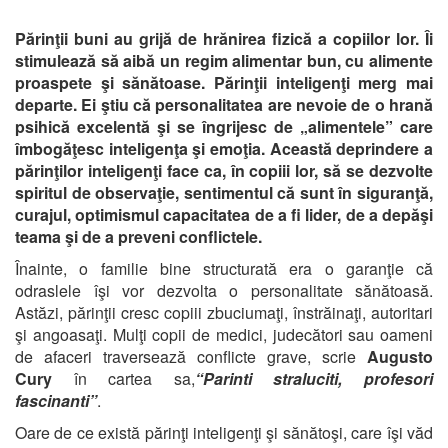
Părinţii buni au grijă de hrănirea fizică a copiilor lor. Îi
stimulează să aibă un regim alimentar bun, cu alimente
proaspete şi sănătoase. Părinţii inteligenţi merg mai
departe. Ei ştiu că personalitatea are nevoie de o hrană
psihică excelentă şi se îngrijesc de „alimentele” care
îmbogăţesc inteligenţa şi emoţia. Această deprindere a
părinţilor inteligenţi face ca, în copiii lor, să se dezvolte
spiritul de observaţie, sentimentul că sunt în siguranţă,
curajul, optimismul capacitatea de a fi lider, de a depăşi
teama şi de a preveni conflictele.
Înainte, o familie bine structurată era o garanţie că
odraslele îşi vor dezvolta o personalitate sănătoasă.
Astăzi, părinţii cresc copiii zbuciumaţi, înstrăinaţi, autoritari
şi angoasaţi. Mulţi copii de medici, judecători sau oameni
de afaceri traversează conflicte grave, scrie
Augusto
Cury
în cartea sa,
“Parinti straluciti, profesori
fascinanti”
.
Oare de ce există părinţi inteligenţi şi sănătoşi, care îşi văd