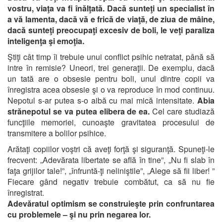
vostru, viaţa va fi înălţată.
Dacă sunteţi un specialist în
a vă lamenta, dacă vă e frică de viaţă, de ziua de mâine,
dacă sunteţi preocupaţi excesiv de boli, le veţi paraliza
inteligenţa şi emoţia.
Ştiţi cât timp îi trebuie unui conflict psihic netratat, până să
intre în remisie? Uneori, trei generaţii. De exemplu, dacă
un tată are o obsesie pentru boli, unul dintre copii va
înregistra acea obsesie şi o va reproduce în mod continuu.
Nepotul s-ar putea s-o aibă cu mai mică intensitate.
Abia
strănepotul se va putea elibera de ea.
Cel care studiază
funcţiile memoriei, cunoaşte gravitatea procesului de
transmitere a bolilor psihice.
Arătaţi copiilor voştri că aveţi forţă şi siguranţă. Spuneţi-le
frecvent: „Adevărata libertate se află în tine”, „Nu fi slab în
faţa grijilor tale!”, „înfruntă-ţi neliniştile”, „Alege să fii liber! ”
Fiecare gând negativ trebuie combătut, ca să nu fie
înregistrat.
Adevăratul optimism se construieşte prin confruntarea
cu problemele – şi nu prin negarea lor.