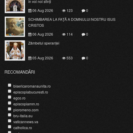
în voi noi sfinți
06 Aug 2026
123
0
SCHIMBAREA LA FAŢĂ A DOMNULUI NOSTRU ISUS
CRISTOS
06 Aug 2026
114
0
Zâmbetul speranței
05 Aug 2026
553
0
RECOMANDĂRI
bisericaromanaunita.ro
episcopiabucuresti.ro
egco.ro
episcopiamm.ro
pioromeno.com
bru-italia.eu
vaticannews.va
catholica.ro