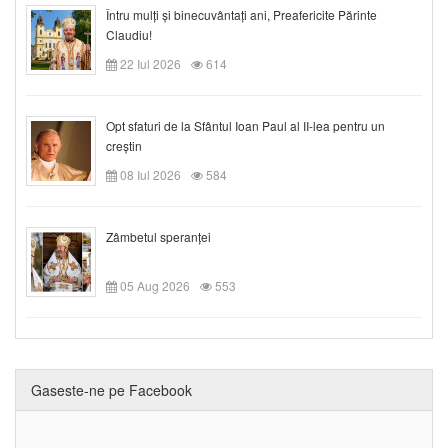
Întru mulți și binecuvântați ani, Preafericite Părinte
Claudiu!
22 Iul 2026
614
Opt sfaturi de la Sfântul Ioan Paul al II-lea pentru un
creștin
08 Iul 2026
584
Zâmbetul speranței
05 Aug 2026
553
Gaseste-ne pe Facebook