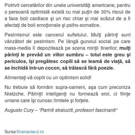
Potrivit cercetărilor din unele universităţi americane, pentru
o persoană optimistă există cu mai puţin de 30% riscul de
a face boli cardiace şi un risc chiar şi mai scăzut de a fi
afectaţi de boli emoţionale şi psiho-somatice.
Pesimismul este cancerul sufletului. Mulţi părinţi sunt
vânzători de pesimism. Pe lângă gunoiul social pe care
mass-media îl depozitează pe scena minţii tinerilor,
mulţi
părinţi le prevăd un viitor sumbru – totul este greu şi
periculos, îşi pregătesc copiii să se teamă de viaţă, să
se închidă într-un cocon, să trăiască fără poezie.
Alimentaţi-vă copiii cu un optimism solid!
Nu trebuie să formăm supra-oameni, aşa cum preconiza
Nietzche. Părinţii inteligenţi nu formează eroi, ci fiinţe
umane care îşi cunosc limitele şi forţele.
Augusto Cury – “Parinti straluciti, profesori fascinanti”
Sursa:
finanaciarul.ro