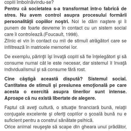
copiii îmbolnăvindu-se?
Pentru că societatea s-a transformat într-o fabrică de
stres. Nu avem control asupra procesului formării
personalităţii copiilor noştri.
Noi le dăm naştere şi îi
punem de foarte devreme în contact cu un sistem social
care îi controlează.(Foucault, 1998).
Zilnic ei vin în contact cu mii de stimuli atrăgători care se
infiltrează în matricele memoriei lor.
De exemplu, părinţii îşi învaţă copiii să fie înţelegători şi să
consume numai cât le este necesar, dar sistemul îi învaţă
individualismul şi să consume fără rost.
Cine câştigă această dispută? Sistemul social.
Cantitatea de stimuli şi presiunea emoţională pe care
acesta o exercită asupra tinerilor sunt intense.
Aproape că nu există libertate de alegere.
Faptul că aveţi cultură, o situaţie financiară bună, relaţii
conjugale excelente şi oferiţi copiilor o şcoală bună nu e
suficient pentru a construi sănătate psihică.
Orice animal reuşeşte să scape din gheara unui prădător,