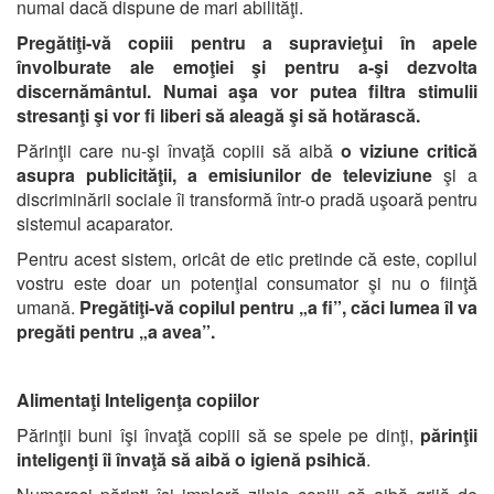
numai dacă dispune de mari abilităţi.
Pregătiţi-vă copiii pentru a supravieţui în apele
învolburate ale emoţiei şi pentru a-şi dezvolta
discernământul. Numai aşa vor putea filtra stimulii
stresanţi şi vor fi liberi să aleagă şi să hotărască.
Părinţii care nu-şi învaţă copiii să aibă
o viziune critică
asupra publicităţii, a emisiunilor de televiziune
şi a
discriminării sociale îi transformă într-o pradă uşoară pentru
sistemul acaparator.
Pentru acest sistem, oricât de etic pretinde că este, copilul
vostru este doar un potenţial consumator şi nu o fiinţă
umană.
Pregătiţi-vă copilul pentru „a fi”, căci lumea îl va
pregăti pentru „a avea”.
Alimentaţi Inteligenţa
copiilor
Părinţii buni îşi învaţă copiii să se spele pe dinţi,
părinţii
inteligenţi îi învaţă să aibă o igienă psihică
.