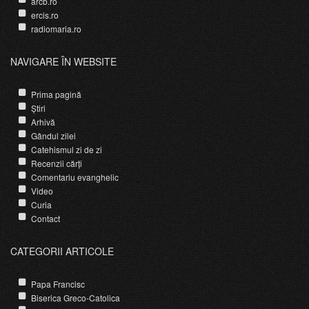
arcb.ro
ercis.ro
radiomaria.ro
NAVIGARE ÎN WEBSITE
Prima pagină
Știri
Arhivă
Gândul zilei
Catehismul zi de zi
Recenzii cărți
Comentariu evanghelic
Video
Curia
Contact
CATEGORII ARTICOLE
Papa Francisc
Biserica Greco-Catolica