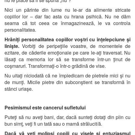
nu le place să li se spună „nu”?
Nici un părinte din lume nu le-ar da alimente stricate
copiilor lor – dar fac asta cu hrana psihică. Nu ne dăm
seama că tot ceea ce înmagazinează, le va controla
personalitatea.
Hrăniţi personalitatea copiilor voştri cu înţelepciune şi
linişte.
Vorbiţi de peripeţiile voastre, de momentele de
ezitare, de căderile emoţionale pe care le-aţi traversat. Nu
lăsaţi ca memoria lor să se transforme într-un ţinut de
coşmaruri. Transformaţi-o într-o grădină de vise.
Nu uitaţi niciodată că ne împiedicam de pietrele mici şi nu
de munţi. Micile pietre din subconştient se transformă în
stânci uriaşe.
Pesimismul este cancerul sufletului
Puteţi să nu aveţi bani, dar, dacă sunteţi dotaţi din plin cu
bun simţ, veţi fi un tată sau o mamă strălucit/ă.
Dacă vă veţi molipsi copiii cu visele şi entuziasmul