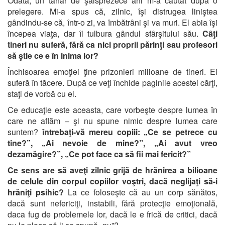
Odată, un tânăr de şaisprezece ani m-a căutat după o
prelegere. Mi-a spus că, zilnic, îşi distrugea liniştea
gândindu-se că, într-o zi, va îmbătrâni şi va muri. El abia îşi
începea viaţa, dar îl tulbura gândul sfârşitului său.
Câţi
tineri nu suferă, fără ca nici proprii părinţi sau profesori
să ştie ce e în inima lor?
Închisoarea emoţiei ţine prizonieri milioane de tineri. Ei
suferă în tăcere. După ce veţi închide paginile acestei cărţi,
staţi de vorbă cu ei.
Ce educaţie este aceasta, care vorbeşte despre lumea în
care ne aflăm – şi nu spune nimic despre lumea care
suntem?
întrebaţi-vă mereu copiii: „Ce se petrece cu
tine?”, „Ai nevoie de mine?”, „Ai avut vreo
dezamăgire?”, „Ce pot face ca să fii mai fericit?”
Ce sens are să aveţi zilnic grijă de hrănirea a bilioane
de celule din corpul copiilor voştri, dacă neglijaţi să-i
hrăniţi psihic?
La ce foloseşte că au un corp sănătos,
dacă sunt nefericiţi, instabili, fără protecţie emoţională,
daca fug de problemele lor, dacă le e frică de critici, dacă