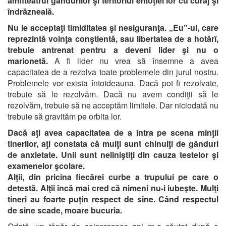
amfiteatrul gândurilor şi teritoriul emoţiei lor cu curaj şi
îndrăzneală.
Nu le acceptaţi timiditatea şi nesiguranţa.
„Eu”-ul, care
reprezintă voinţa conştientă, sau libertatea de a hotărî,
trebuie antrenat pentru a deveni lider şi nu o
marionetă.
A fi lider nu vrea să însemne a avea
capacitatea de a rezolva toate problemele din jurul nostru.
Problemele vor exista întotdeauna. Dacă pot fi rezolvate,
trebuie să le rezolvăm. Dacă nu avem condiţii să le
rezolvăm, trebuie să ne acceptăm limitele. Dar niciodată nu
trebuie să gravităm pe orbita lor.
Dacă aţi avea capacitatea de a intra pe scena minţii
tinerilor, aţi constata că mulţi sunt chinuiţi de gânduri
de anxietate.
Unii sunt neliniştiţi din cauza testelor şi
examenelor şcolare.
Alţii, din pricina fiecărei curbe a trupului pe care o
detestă. Alţii încă mai cred că nimeni nu-i iubeşte. Mulţi
tineri au foarte puţin respect de sine. Când respectul
de sine scade, moare bucuria.