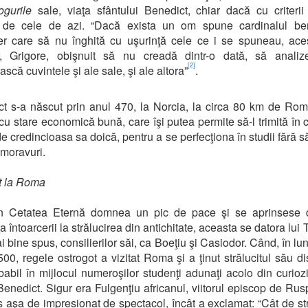
ogurile
sale, viaţa sfântului Benedict, chiar dacă cu criterii 
te de cele de azi. “Dacă exista un om spune cardinalul ben
r care să nu înghită cu uşurinţă cele ce i se spuneau, ace
r, Grigore, obişnuit să nu creadă dintr-o dată, să analiz
[2]
scă cuvintele şi ale sale, şi ale altora”
.
t s-a născut prin anul 470, la Norcia, la circa 80 km de Roma
 cu stare economică bună, care îşi putea permite să-l trimită în c
 de credincioasa sa doică, pentru a se perfecţiona în studii fără s
moravuri.
t la Roma
n Cetatea Eternă domnea un pic de pace şi se aprinsese 
 întoarcerii la strălucirea din antichitate, aceasta se datora lui
i bine spus, consilierilor săi, ca Boeţiu şi Casiodor. Când, în lu
500, regele ostrogot a vizitat Roma şi a ţinut strălucitul său di
obabil în mijlocul numeroşilor studenţi adunaţi acolo din curiozi
 Benedict. Sigur era Fulgenţiu africanul, viitorul episcop de Rus
 aşa de impresionat de spectacol, încât a exclamat: “Cât de str