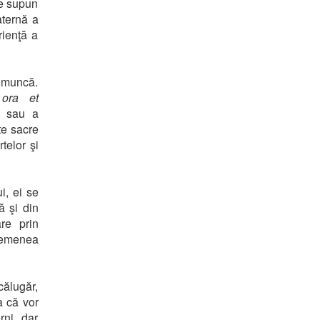
se supun
aternă a
rienţă a
i muncă.
:
ora et
ui sau a
te sacre
telor şi
i, ei se
ă şi din
are prin
semenea
călugăr,
a că vor
rni, dar