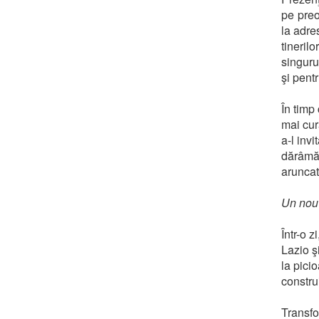
pe preo
la adre
tineril
singuru
şi pent
În timp
mai cur
a-l inv
dărâmăt
aruncat
Un nou 
Într-o z
Lazio ş
la pici
constr
Transfo