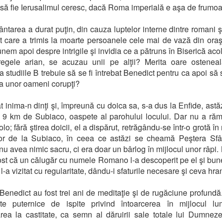
 să fie Ierusalimul ceresc, dacă Roma imperială e aşa de frumoa
ântarea a durat puţin, din cauza luptelor interne dintre romani ş
t care a trimis la moarte persoanele cele mai de vază din ora
nem apoi despre intrigile şi invidia ce a pătruns în Biserică aco
regele arian, se acuzau unii pe alţii? Merita oare ostenea
a studiile B trebuie să se fi întrebat Benedict pentru ca apoi să
ba unor oameni corupţi?
t inima-n dinţi şi, împreună cu doica sa, s-a dus la Enfide, astăz
a 9 km de Subiaco, oaspete al parohului locului. Dar nu a ră
lo; fără ştirea doicii, el a dispărut, retrăgându-se într-o grotă în
lor de la Subiaco, în ceea ce astăzi se cheamă Peştera Sfâ
 nu avea nimic sacru, ci era doar un bârlog în mijlocul unor râpi.
ost că un călugăr cu numele Romano l-a descoperit pe el şi bun
, l-a vizitat cu regularitate, dându-i sfaturile necesare şi ceva hra
Benedict au fost trei ani de meditaţie şi de rugăciune profundă
e puternice de ispite privind întoarcerea în mijlocul lu
rea la castitate, ca semn al dăruirii sale totale lui Dumnez