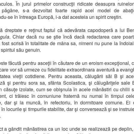
culos. În jurul primelor construcţii ridicate deasupra ruinelor
 păgâne, s-a dezvoltat foarte rapid acel model de abaţi
ndu-se în întreaga Europă, i-a dat acesteia un spirit creştin.
 dreptate e reţinut faptul că adevărata capodoperă a lui Be
gula
. Chiar dacă nu se ştie încă dacă redactarea care poar
fost scrisă în totalitate de mâna sa, nimeni nu pune la îndoia
 spiritul său genuin.
ste făcută pentru asceţii în căutare de un eroism excepţional, c
i care vor să urmeze cu fidelitate extraordinara aventură a evangh
tatea vieţii cotidiene. Pentru aceasta, călugării săi B şi ace
ză şi pentru sora sa, sfânta Scolastica, şi călugăriţele sale
în căsuţe izolate, cum se obişnuia în acele mănăstiri cu chilii 
ent, ci trăiesc în comuniune fraternă nu numai în timpul cele
ce, dar şi la muncă, în refectoriu, în dormitoare comune. Ei
în locurile şi timpurile stabilite, dar şi conversează şi se instru
.
t a gândit mănăstirea ca un loc unde se realizează pe deplin, 