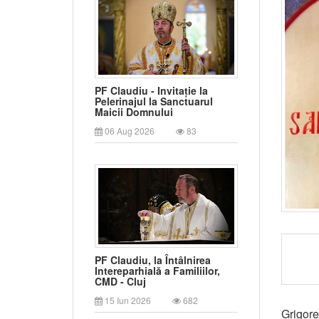
PF Claudiu - Invitație la
Pelerinajul la Sanctuarul
Maicii Domnului
06 Aug 2026
83
PF Claudiu, la Întâlnirea
Intereparhială a Familiilor,
CMD - Cluj
15 Iun 2026
682
Grigore