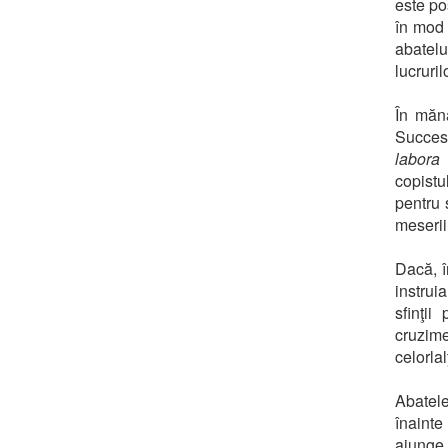
este po
în mod 
abatelu
lucruri
În mănă
Succes
labor
copistu
pentru 
meseriil
Dacă, î
instrui
sfinţii
cruzim
celorla
Abatele
înainte
ajunge 