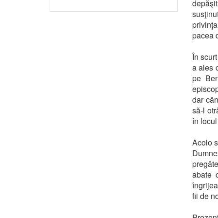
depăşit
susţin
privinţ
pacea d
În scur
a ales 
pe Ben
episcop
dar cân
să-l ot
în locu
Acolo s
Dumneze
pregăte
abate c
îngrije
fii de n
Prezenţ