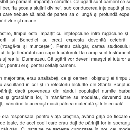
sibil pe pământ, împărăţia cerurilor. Călugării sunt oameni ce 
liber, “la şcoala slujirii divine”, sub conducerea înţeleaptă şi p
i care trebuie să aibă de partea sa o lungă şi profundă expe
lor divine şi umane.
stire, timpul este împărţit cu înţelepciune între rugăciune ş
orii lui Benedict au creat expresia devenită celebră
a
(“roagă-te şi munceşte”). Pentru călugăr, cartea studiosul
lui, forja fierarului sau sapa lucrătorului la câmp sunt instrumen
slujirea lui Dumnezeu. Călugării vor deveni maeştri ai tuturor ar
or, pentru ei şi pentru ceilalţi oameni.
n majoritate, erau analfabeţi, ca şi oamenii obişnuiţi ai timpulu
au ascultând în cor şi în refectoriu lecturile din Sfânta Scriptur
 părinţi; dacă proveneau din rândul populaţiei numite barb
ea şi grosolănia lor, în mănăstire se modelau, devenind a
lţi, mâncând la aceeaşi masă pâinea materială şi intelectuală.
 era responsabil pentru viaţa creştină, având grijă de fiecare 
 de toate, de acei copii care erau daţi de părinţii lor în speranţ
călugări. O instituţie ce trezeşte curiozitate în noi, cei mode