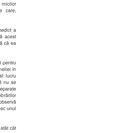
 micilor
e care,
nedict a
tă acest
lă că ea
i pentru
eliei în
st lucru
 B nu se
separate
brărilor
 observă
iesc unul
atât cât