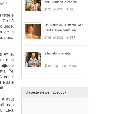
ani, Preafericite Părinte
să!”
Claudiu!
22 Iul 2026
615
i regele
ş. Ce să
Opt sfaturi de la Sfântul Ioan
lo unde,
Paul al II-lea pentru un
la de a
creștin
 se pună
08 Iul 2026
587
Zâmbetul speranței
i Affile,
mas mult
 mijlocul
05 Aug 2026
566
ntă. Pe
 Norocul
ele sale
nă.
Gaseste-ne pe Facebook
. A avut
mii sau
eu. Le-a