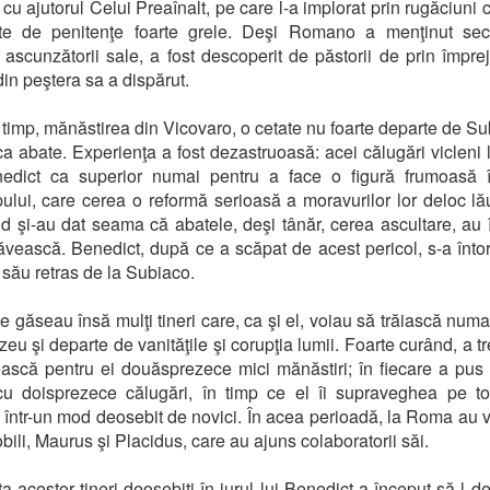
 cu ajutorul Celui Preaînalt, pe care l-a implorat prin rugăciuni 
ute de penitenţe foarte grele. Deşi Romano a menţinut secr
a ascunzătorii sale, a fost descoperit de păstorii de prin împrej
in peştera sa a dispărut.
t timp, mănăstirea din Vicovaro, o cetate nu foarte departe de Sub
ca abate. Experienţa a fost dezastruoasă: acei călugări vicleni l
edict ca superior numai pentru a face o figură frumoasă î
ului, care cerea o reformă serioasă a moravurilor lor deloc lă
d şi-au dat seama că abatele, deşi tânăr, cerea ascultare, au 
răvească. Benedict, după ce a scăpat de acest pericol, s-a întor
l său retras de la Subiaco.
e găseau însă mulţi tineri care, ca şi el, voiau să trăiască numa
u şi departe de vanităţile şi corupţia lumii. Foarte curând, a tr
ască pentru ei douăsprezece mici mănăstiri; în fiecare a pus
u doisprezece călugări, în timp ce el îi supraveghea pe to
a într-un mod deosebit de novici. În acea perioadă, la Roma au v
obili, Maurus şi Placidus, care au ajuns colaboratorii săi.
a acestor tineri deosebiţi în jurul lui Benedict a început să-l d