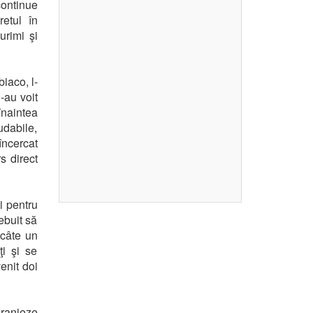
continue
etul în
urimi şi
iaco, l-
-au voit
naintea
udabile,
încercat
s direct
i pentru
ebuit să
 câte un
ţi şi se
enit doi
eranjeze