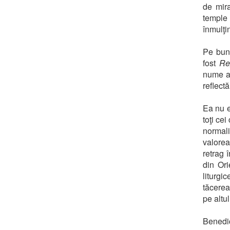
de mira
temple
înmulţi
Pe bună
fost
Re
nume a 
reflectă
Ea nu e
toţi ce
normali
valorea
retrag 
din Ori
liturgi
tăcerea 
pe altul
Benedic