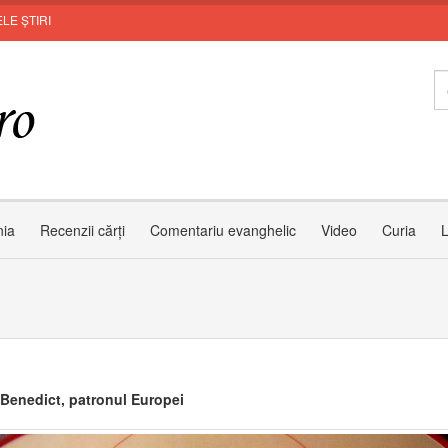
LE ȘTIRI
In
nia
Recenzii cărți
Comentariu evanghelic
Video
Curia
L
 Benedict, patronul Europei