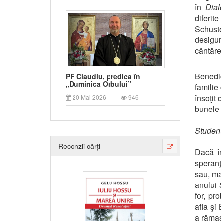
în
Dial
diferi
Schuste
desigu
cântărea
Benedic
PF Claudiu, predica în
„Duminica Orbului”
familie
însoţit
20 Mai 2026
946
bunele 
Studen
Recenzii cărți
Dacă î
speranţa
sau, ma
anului 
for, pr
afla şi
a rămas