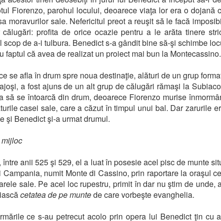
tul Fiorenzo, parohul locului, deoarece viaţa lor era o dojană 
sa moravurilor sale. Nefericitul preot a reuşit să le facă imposibi
or călugări: profita de orice ocazie pentru a le arăta tinere stri
l scop de a-i tulbura. Benedict s-a gândit bine să-şi schimbe locu
ru faptul că avea de realizat un proiect mai bun la Montecassino.
 ce se afla în drum spre noua destinaţie, alături de un grup format
ajoşi, a fost ajuns de un alt grup de călugări rămaşi la Subiaco
ita să se întoarcă din drum, deoarece Fiorenzo murise înmormâ
urile casei sale, care a căzut în timpul unui bal. Dar zarurile e
e şi Benedict şi-a urmat drumul.
mijloc
i, între anii 525 şi 529, el a luat în posesie acel pisc de munte sit
i Campania, numit Monte di Cassino, prin raportare la oraşul ce
oarele sale. Pe acel loc rupestru, primit în dar nu ştim de unde, a
uiască
cetatea de pe munte
de care vorbeşte evanghelia.
rmările ce s-au petrecut acolo prin opera lui Benedict ţin cu 