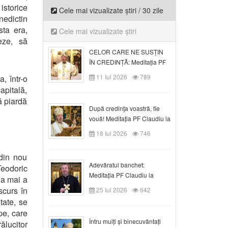
istorice
Cele mai vizualizate știri / 30 zile
edictin
sta era,
Cele mai vizualizate știri
eze, să
CELOR CARE NE SUSȚIN
ÎN CREDINȚĂ: Meditația PF
Claudiu la Duminica a VI-a
11 Iul 2026
789
, într-o
după Rusalii
apitală,
ă piardă
După credinţa voastră, fie
vouă! Meditația PF Claudiu la
duminica a VII-a după Rusalii
18 Iul 2026
746
din nou
Adevăratul banchet:
 Teodoric
Meditația PF Claudiu la
na mai a
Duminica a VIII-a după
scurs în
25 Iul 2026
642
Rusalii
tate, se
pe, care
Întru mulți și binecuvântați
ălucitor