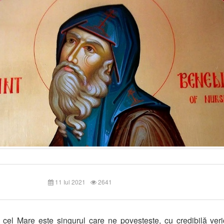
11 Iul 2021
2641
 cel Mare este singurul care ne povesteşte, cu credibilă verid