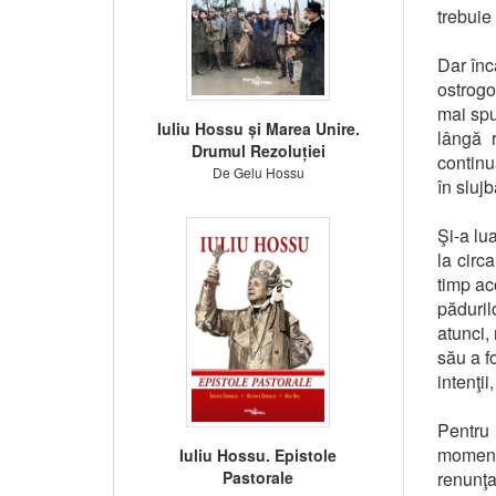
trebuie
Dar înc
ostrogo
mai spu
Iuliu Hossu și Marea Unire.
lângă 
Drumul Rezoluției
continu
De Gelu Hossu
în sluj
Şi-a lua
la circ
timp aco
păduri
atunci,
său a f
intenţii
Pentru 
moment
Iuliu Hossu. Epistole
Pastorale
renunţa