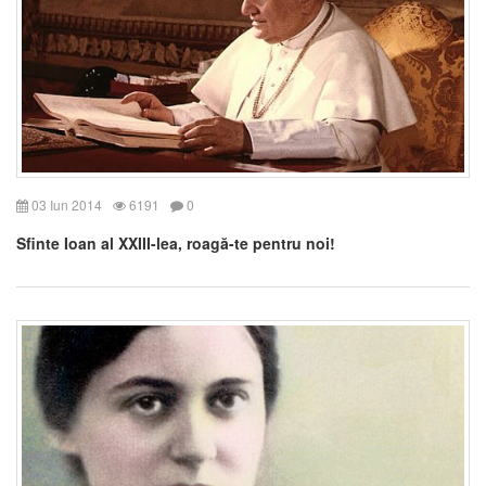
03 Iun 2014
6191
0
Sfinte Ioan al XXIII-lea, roagă-te pentru noi!