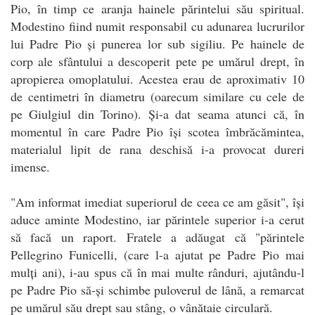
Pio, în timp ce aranja hainele părintelui său spiritual.
Modestino fiind numit responsabil cu adunarea lucrurilor
lui Padre Pio și punerea lor sub sigiliu. Pe hainele de
corp ale sfântului a descoperit pete pe umărul drept, în
apropierea omoplatului. Acestea erau de aproximativ 10
de centimetri în diametru (oarecum similare cu cele de
pe Giulgiul din Torino). Și-a dat seama atunci că, în
momentul în care Padre Pio își scotea îmbrăcămintea,
materialul lipit de rana deschisă i-a provocat dureri
imense.
"Am informat imediat superiorul de ceea ce am găsit", își
aduce aminte Modestino, iar părintele superior i-a cerut
să facă un raport. Fratele a adăugat că "părintele
Pellegrino Funicelli, (care l-a ajutat pe Padre Pio mai
mulți ani), i-au spus că în mai multe rânduri, ajutându-l
pe Padre Pio să-și schimbe puloverul de lână, a remarcat
pe umărul său drept sau stâng, o vânătaie circulară.