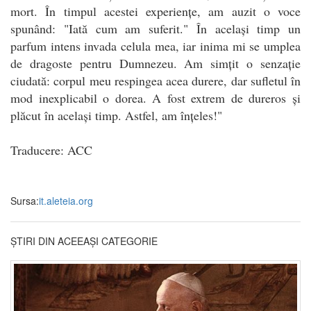
mort. În timpul acestei experiențe, am auzit o voce
spunând: "Iată cum am suferit." În același timp un
parfum intens invada celula mea, iar inima mi se umplea
de dragoste pentru Dumnezeu. Am simțit o senzație
ciudată: corpul meu respingea acea durere, dar sufletul în
mod inexplicabil o dorea. A fost extrem de dureros și
plăcut în același timp. Astfel, am înțeles!"
Traducere: ACC
Sursa:
it.aleteia.org
ȘTIRI DIN ACEEAȘI CATEGORIE