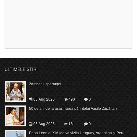
ULTIMELE ȘTIRI
Zâmbetul speranței
05 Aug 2026
490
0
50 de ani de la asasinarea părintelui Vasile Zăpârțan
05 Aug 2026
181
0
Papa Leon al XIV-lea va vizita Uruguay, Argentina și Peru