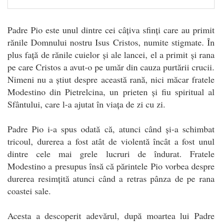
Padre Pio este unul dintre cei câțiva sfinți care au primit
rănile Domnului nostru Isus Cristos, numite stigmate. În
plus față de rănile cuielor și ale lancei, el a primit și rana
pe care Cristos a avut-o pe umăr din cauza purtării crucii.
Nimeni nu a știut despre această rană, nici măcar fratele
Modestino din Pietrelcina, un prieten și fiu spiritual al
Sfântului, care l-a ajutat în viața de zi cu zi.
Padre Pio i-a spus odată că, atunci când și-a schimbat
tricoul, durerea a fost atât de violentă încât a fost unul
dintre cele mai grele lucruri de îndurat. Fratele
Modestino a presupus însă că părintele Pio vorbea despre
durerea resimțită atunci când a retras pânza de pe rana
coastei sale.
Acesta a descoperit adevărul, după moartea lui Padre