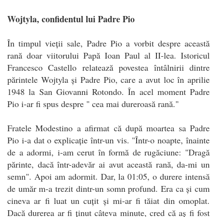
Wojtyla, confidentul lui Padre Pio
În timpul vieții sale, Padre Pio a vorbit despre această
rană doar viitorului Papă Ioan Paul al II-lea. Istoricul
Francesco Castello relatează povestea întâlnirii dintre
părintele Wojtyla și Padre Pio, care a avut loc în aprilie
1948 la San Giovanni Rotondo. În acel moment Padre
Pio i-ar fi spus despre " cea mai dureroasă rană."
Fratele Modestino a afirmat că după moartea sa Padre
Pio i-a dat o explicație într-un vis. "Într-o noapte, înainte
de a adormi, i-am cerut în formă de rugăciune: "Dragă
părinte, dacă într-adevăr ai avut această rană, da-mi un
semn". Apoi am adormit. Dar, la 01:05, o durere intensă
de umăr m-a trezit dintr-un somn profund. Era ca și cum
cineva ar fi luat un cuțit și mi-ar fi tăiat din omoplat.
Dacă durerea ar fi ținut câteva minute, cred că aș fi fost