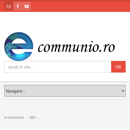
e-communio
Știri
Stigmatele extrem de dureroase pe care Padre Pio le-a a