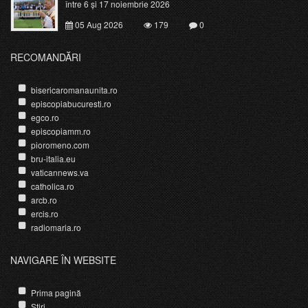
între 6 și 17 noiembrie 2026
05 Aug 2026
179
0
RECOMANDĂRI
bisericaromanaunita.ro
episcopiabucuresti.ro
egco.ro
episcopiamm.ro
pioromeno.com
bru-italia.eu
vaticannews.va
catholica.ro
arcb.ro
ercis.ro
radiomaria.ro
NAVIGARE ÎN WEBSITE
Prima pagină
Știri