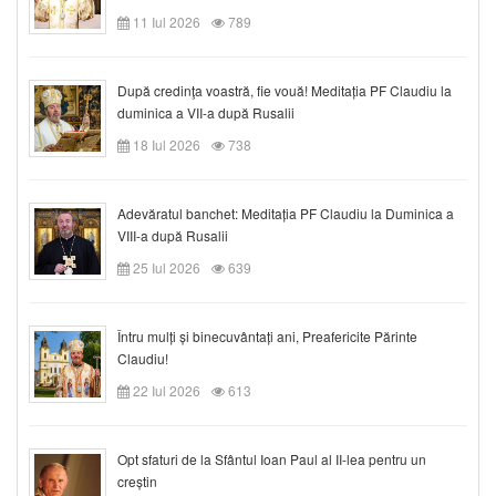
11 Iul 2026
789
După credinţa voastră, fie vouă! Meditația PF Claudiu la
duminica a VII-a după Rusalii
18 Iul 2026
738
Adevăratul banchet: Meditația PF Claudiu la Duminica a
VIII-a după Rusalii
25 Iul 2026
639
Întru mulți și binecuvântați ani, Preafericite Părinte
Claudiu!
22 Iul 2026
613
Opt sfaturi de la Sfântul Ioan Paul al II-lea pentru un
creștin