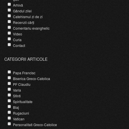
Arhivă
Gândul zilei
Catehismul zi de zi
Recenzii cărți
Comentariu evanghelic
Video
Curia
Contact
CATEGORII ARTICOLE
Papa Francisc
Biserica Greco-Catolica
PF Claudiu
Varia
Sfinti
Spiritualitate
Blaj
Rugaciuni
Vatican
Personalitati Greco-Catolice