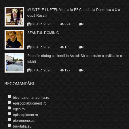
MUNTELE LUPTEI: Meditația PF Claudiu la Duminica a X-a
după Rusalii
08 Aug 2026
224
0
SFÂNTUL DOMINIC
08 Aug 2026
103
0
Papa, în dialog cu tinerii la Assisi: Să construim o civilizație a
iubirii
07 Aug 2026
197
0
RECOMANDĂRI
bisericaromanaunita.ro
episcopiabucuresti.ro
egco.ro
episcopiamm.ro
pioromeno.com
bru-italia.eu