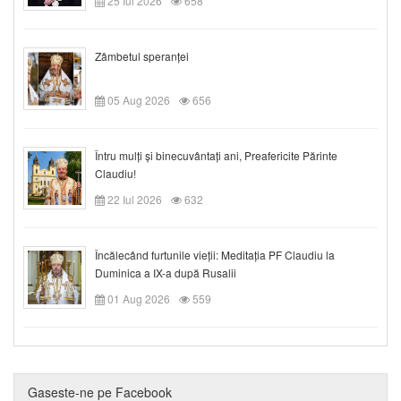
25 Iul 2026
658
Zâmbetul speranței
05 Aug 2026
656
Întru mulți și binecuvântați ani, Preafericite Părinte
Claudiu!
22 Iul 2026
632
Încălecând furtunile vieții: Meditația PF Claudiu la
Duminica a IX-a după Rusalii
01 Aug 2026
559
Gaseste-ne pe Facebook