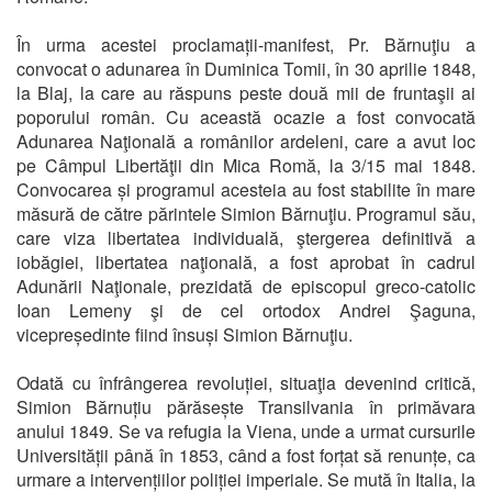
În urma acestei proclamații-manifest, Pr. Bărnuţiu a
convocat o adunarea în Duminica Tomii, în 30 aprilie 1848,
la Blaj, la care au răspuns peste două mii de fruntaşii ai
poporului român. Cu această ocazie a fost convocată
Adunarea Naţională a românilor ardeleni, care a avut loc
pe Câmpul Libertăţii din Mica Romă, la 3/15 mai 1848.
Convocarea și programul acesteia au fost stabilite în mare
măsură de către părintele Simion Bărnuţiu. Programul său,
care viza libertatea individuală, ştergerea definitivă a
iobăgiei, libertatea naţională, a fost aprobat în cadrul
Adunării Naţionale, prezidată de episcopul greco-catolic
Ioan Lemeny şi de cel ortodox Andrei Şaguna,
vicepreședinte fiind însuși Simion Bărnuţiu.
Odată cu înfrângerea revoluției, situaţia devenind critică,
Simion Bărnuțiu părăsește Transilvania în primăvara
anului 1849. Se va refugia la Viena, unde a urmat cursurile
Universității până în 1853, când a fost forțat să renunțe, c
a
urmare a intervențiilor poliției imperiale. Se mută în Italia, la