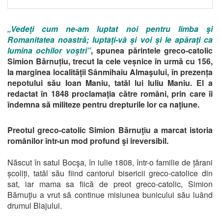
„Vedeţi cum ne-am luptat noi pentru limba şi
Romanitatea noastră; luptaţi-vă şi voi şi le apăraţi ca
lumina ochilor voştri”
, spunea părintele greco-catolic
Simion Bărnuțiu, trecut la cele veșnice în urmă cu 156,
la marginea localităţii Sânmihaiu Almaşului, în prezența
nepotului său Ioan Maniu, tatăl lui Iuliu Maniu.
El a
redactat în 1848 proclamaţia către români, prin care îi
îndemna să militeze pentru drepturile lor ca naţiune.
Preotul greco-catolic Simion Bărnuţiu a marcat istoria
românilor într-un mod profund şi ireversibil.
Născut în satul Bocşa, în iulie 1808, într-o familie de țărani
școliți, tatăl său fiind cantorul bisericii greco-catolice din
sat, iar mama sa fiică de preot greco-catolic, Simion
Bărnuţiu a vrut să continue misiunea bunicului său luând
drumul Blajului.