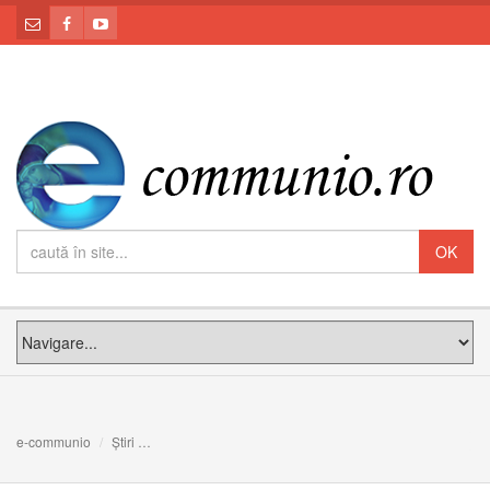
e-communio
Știri
Simion Bărnuţiu, un greco-catolic care a marcat istoria ro