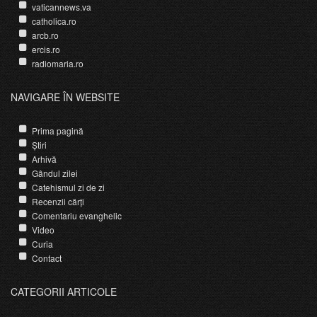
vaticannews.va
catholica.ro
arcb.ro
ercis.ro
radiomaria.ro
NAVIGARE ÎN WEBSITE
Prima pagină
Știri
Arhivă
Gândul zilei
Catehismul zi de zi
Recenzii cărți
Comentariu evanghelic
Video
Curia
Contact
CATEGORII ARTICOLE