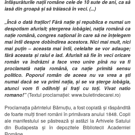
înfășurăturile nații române cele de 10 sute de ani, ca să
iasă din groapă și să trăiască în veci. (...)
„Încă o dată fraților! Fără nație și republica e numai un
despotism afurisit; ștergerea iobăgiei, nația română ca
nație română, congres național în care să ne înțelegem
mai întîi despre dobîndirea acestora. Nici mai mult, nici
mai puțin – aceasta mai întîi, celelalte se vor adauge;
fără aceasta și raiul e iad. Afurisit să fie în veci oricare
român va îndrăzni a face vreo unire pînă nu va fi
proclamată nația română, ca nație primită sensu
politico. Poporul român de aceea nu va vrea a ști
numai dacă se va primi nația, și se va șterge iobăgia,
atunci vom fi odihniți și frați cu toți. Vivat natio
romano!”
(Textul proclamației: www.buletindecarei.ro)
Proclamația părintelui Bărnuțiu, a fost copiată și răspândită
de foarte mulți tineri români în primăvara anului 1848. Copii
ale manifestului se păstrează și astăzi la Arhivele Satului
din Budapesta și în depozitele Bibliotecii Academiei
Române.