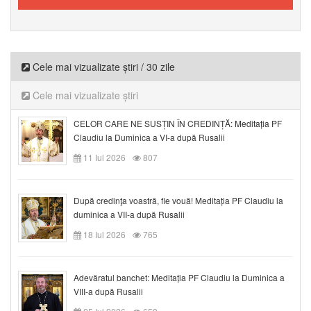
Cele mai vizualizate știri / 30 zile
Cele mai vizualizate știri
CELOR CARE NE SUSȚIN ÎN CREDINȚĂ: Meditația PF
Claudiu la Duminica a VI-a după Rusalii
11 Iul 2026
807
După credinţa voastră, fie vouă! Meditația PF Claudiu la
duminica a VII-a după Rusalii
18 Iul 2026
765
Adevăratul banchet: Meditația PF Claudiu la Duminica a
VIII-a după Rusalii