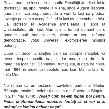
Pavia, unde se înscrie la cursurile Facultății Juridice. Își ia
doctoratul, iar, apoi, revine la Viena, unde August Treboniu
Laurian îi face propunerea de a veni la Iași să predea,
invitație pe care o acceptă, fiind la Iași din decembrie 1854.
Ca profesor la Academia Mihăileană și apoi la
Universitatea din Iași, Bărnuțiu a format oameni cu o
gândire nouă, oameni care, ulterior, au cerut reforme
democratice, votul universal, exproprierea moșiilor
boierești.
După un deceniu, simțind că i se apropie sfârşitul, va
reveni înspre locurile natale, dar moare pe drum, la
marginea localităţii Sânmihaiu Almaşului, la data de 16/28
mai 1864, în prezența nepotului său Ioan Maniu, tatăl lui
Iuliu Maniu.
Ne rămân ca un testament cuvintele părintelui Simion
Bărnuțiu, rostite în celebrul discurs din Catedrala Blajului,
în 2/14 mai 1848:
„Vedeţi cum ne-am luptat noi pentru
limba şi Romanitatea noastră; luptaţi-vă şi voi şi le
apăraţi ca lumina ochilor voştri.”