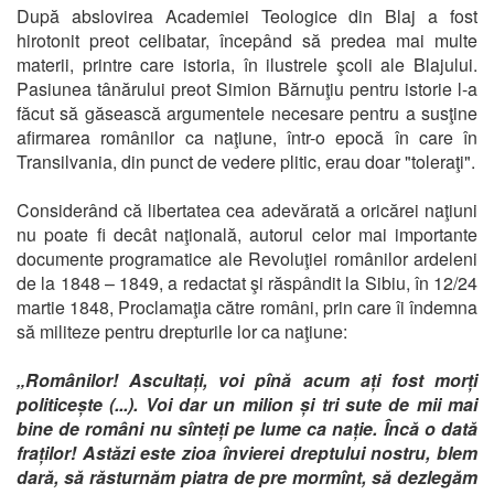
După abslovirea Academiei Teologice din Blaj a fost
hirotonit preot celibatar, începând să predea mai multe
materii, printre care istoria, în ilustrele şcoli ale Blajului.
Pasiunea tânărului preot Simion Bărnuţiu pentru istorie l-a
făcut să găsească argumentele necesare pentru a susţine
afirmarea românilor ca naţiune, într-o epocă în care în
Transilvania, din punct de vedere plitic, erau doar "toleraţi".
Considerând că libertatea cea adevărată a oricărei naţiuni
nu poate fi decât naţională, autorul celor mai importante
documente programatice ale Revoluţiei românilor ardeleni
de la 1848 – 1849, a redactat şi răspândit la Sibiu, în 12/24
martie 1848, Proclamaţia către români, prin care îi îndemna
să militeze pentru drepturile lor ca naţiune:
„Românilor! Ascultați, voi pînă acum ați fost morți
politicește (...). Voi dar un milion și tri sute de mii mai
bine de români nu sînteți pe lume ca nație. Încă o dată
fraților! Astăzi este zioa învierei dreptului nostru, blem
dară, să răsturnăm piatra de pre mormînt, să dezlegăm