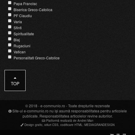
Papa Francisc
Biserica Greco-Catolica
PF Claudiu
Varia
Sfinti
Spiritualitate
Blaj
Rugaciuni
Vatican
Personalitati Greco-Catolice
TOP
© 2018 -
e-communio.ro
- Toate drepturile rezervate
Site-ul e-communio.ro nu își asumă responsabilitatea pentru articolele
publicate. Responsabilitatea articolelor revine autorilor.
Platformă realizată de Andrei Man
Design grafic
,
stiluri CSS
,
codificare HTML
:
MEDIAGRANDESIGN