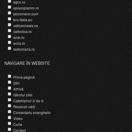
egco.ro
episcopiamm.ro
pioromeno.com
bru-italia.eu
vaticannews.va
catholica.ro
arcb.ro
ercis.ro
radiomaria.ro
NAVIGARE ÎN WEBSITE
Prima pagină
Știri
Arhivă
Gândul zilei
Catehismul zi de zi
Recenzii cărți
Comentariu evanghelic
Video
Curia
Contact