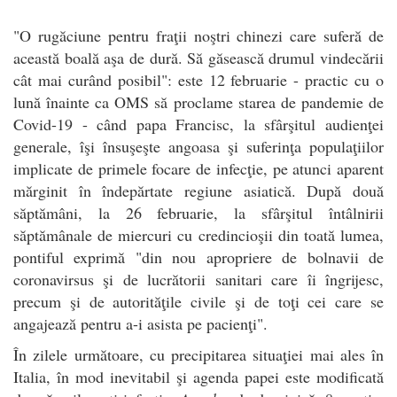
"O rugăciune pentru fraţii noştri chinezi care suferă de
această boală aşa de dură. Să găsească drumul vindecării
cât mai curând posibil": este 12 februarie - practic cu o
lună înainte ca OMS să proclame starea de pandemie de
Covid-19 - când papa Francisc, la sfârşitul audienţei
generale, îşi însuşeşte angoasa şi suferinţa populaţiilor
implicate de primele focare de infecţie, pe atunci aparent
mărginit în îndepărtate regiune asiatică. După două
săptămâni, la 26 februarie, la sfârşitul întâlnirii
săptămânale de miercuri cu credincioşii din toată lumea,
pontiful exprimă "din nou apropriere de bolnavii de
coronavirsus şi de lucrătorii sanitari care îi îngrijesc,
precum şi de autorităţile civile şi de toţi cei care se
angajează pentru a-i asista pe pacienţi".
În zilele următoare, cu precipitarea situaţiei mai ales în
Italia, în mod inevitabil şi agenda papei este modificată