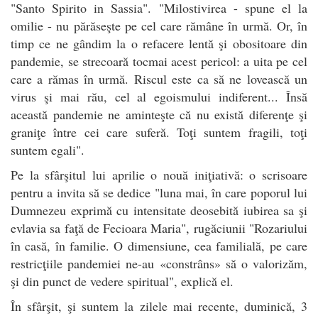
"Santo Spirito in Sassia". "Milostivirea - spune el la
omilie - nu părăseşte pe cel care rămâne în urmă. Or, în
timp ce ne gândim la o refacere lentă şi obositoare din
pandemie, se strecoară tocmai acest pericol: a uita pe cel
care a rămas în urmă. Riscul este ca să ne lovească un
virus şi mai rău, cel al egoismului indiferent... Însă
această pandemie ne aminteşte că nu există diferenţe şi
graniţe între cei care suferă. Toţi suntem fragili, toţi
suntem egali".
Pe la sfârşitul lui aprilie o nouă iniţiativă: o scrisoare
pentru a invita să se dedice "luna mai, în care poporul lui
Dumnezeu exprimă cu intensitate deosebită iubirea sa şi
evlavia sa faţă de Fecioara Maria", rugăciunii "Rozariului
în casă, în familie. O dimensiune, cea familială, pe care
restricţiile pandemiei ne-au «constrâns» să o valorizăm,
şi din punct de vedere spiritual", explică el.
În sfârşit, şi suntem la zilele mai recente, duminică, 3