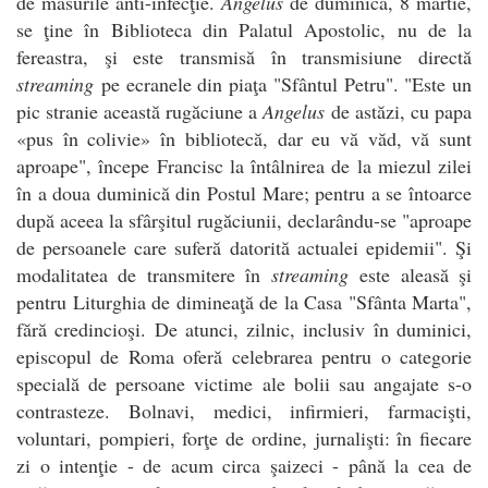
de măsurile anti-infecţie.
Angelus
de duminică, 8 martie,
se ţine în Biblioteca din Palatul Apostolic, nu de la
fereastra, şi este transmisă în transmisiune directă
streaming
pe ecranele din piaţa "Sfântul Petru". "Este un
pic stranie această rugăciune a
Angelus
de astăzi, cu papa
«pus în colivie» în bibliotecă, dar eu vă văd, vă sunt
aproape", începe Francisc la întâlnirea de la miezul zilei
în a doua duminică din Postul Mare; pentru a se întoarce
după aceea la sfârşitul rugăciunii, declarându-se "aproape
de persoanele care suferă datorită actualei epidemii". Şi
modalitatea de transmitere în
streaming
este aleasă şi
pentru Liturghia de dimineaţă de la Casa "Sfânta Marta",
fără credincioşi. De atunci, zilnic, inclusiv în duminici,
episcopul de Roma oferă celebrarea pentru o categorie
specială de persoane victime ale bolii sau angajate s-o
contrasteze. Bolnavi, medici, infirmieri, farmacişti,
voluntari, pompieri, forţe de ordine, jurnalişti: în fiecare
zi o intenţie - de acum circa şaizeci - până la cea de