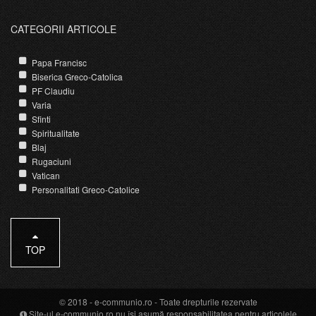
CATEGORII ARTICOLE
Papa Francisc
Biserica Greco-Catolica
PF Claudiu
Varia
Sfinti
Spiritualitate
Blaj
Rugaciuni
Vatican
Personalitati Greco-Catolice
TOP
© 2018 -
e-communio.ro
- Toate drepturile rezervate
Site-ul e-communio.ro nu își asumă responsabilitatea pentru articolele