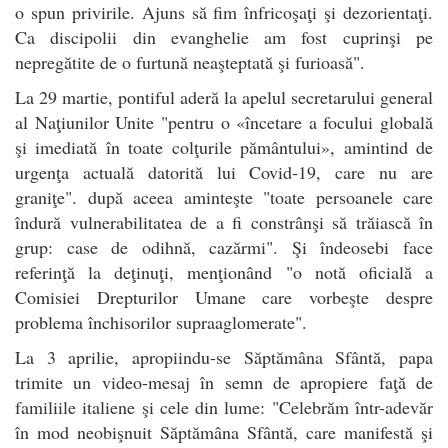
o spun privirile. Ajuns să fim înfricoşaţi şi dezorientaţi.
Ca discipolii din evanghelie am fost cuprinşi pe
nepregătite de o furtună neaşteptată şi furioasă".
La 29 martie, pontiful aderă la apelul secretarului general
al Naţiunilor Unite "pentru o «încetare a focului globală
şi imediată în toate colţurile pământului», amintind de
urgenţa actuală datorită lui Covid-19, care nu are
graniţe". după aceea aminteşte "toate persoanele care
îndură vulnerabilitatea de a fi constrânşi să trăiască în
grup: case de odihnă, cazărmi". Şi îndeosebi face
referinţă la deţinuţi, menţionând "o notă oficială a
Comisiei Drepturilor Umane care vorbeşte despre
problema închisorilor supraaglomerate".
La 3 aprilie, apropiindu-se Săptămâna Sfântă, papa
trimite un video-mesaj în semn de apropiere faţă de
familiile italiene şi cele din lume: "Celebrăm într-adevăr
în mod neobişnuit Săptămâna Sfântă, care manifestă şi