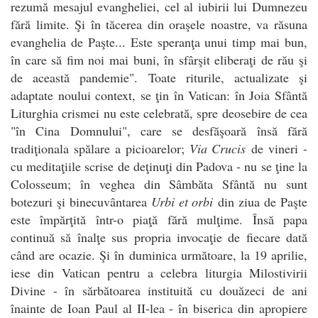
rezumă mesajul evangheliei, cel al iubirii lui Dumnezeu
fără limite. Şi în tăcerea din oraşele noastre, va răsuna
evanghelia de Paşte... Este speranţa unui timp mai bun,
în care să fim noi mai buni, în sfârşit eliberaţi de rău şi
de această pandemie". Toate riturile, actualizate şi
adaptate noului context, se ţin în Vatican: în Joia Sfântă
Liturghia crismei nu este celebrată, spre deosebire de cea
"în Cina Domnului", care se desfăşoară însă fără
tradiţionala spălare a picioarelor;
Via Crucis
de vineri -
cu meditaţiile scrise de deţinuţi din Padova - nu se ţine la
Colosseum; în veghea din Sâmbăta Sfântă nu sunt
botezuri şi binecuvântarea
Urbi et orbi
din ziua de Paşte
este împărţită într-o piaţă fără mulţime. Însă papa
continuă să înalţe sus propria invocaţie de fiecare dată
când are ocazie. Şi în duminica următoare, la 19 aprilie,
iese din Vatican pentru a celebra liturgia Milostivirii
Divine - în sărbătoarea instituită cu douăzeci de ani
înainte de Ioan Paul al II-lea - în biserica din apropiere