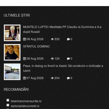
ULTIMELE ȘTIRI
MUNTELE LUPTEI: Meditația PF Claudiu la Duminica a X-a
după Rusalii
08 Aug 2026
333
0
SFÂNTUL DOMINIC
08 Aug 2026
124
0
Papa, în dialog cu tinerii la Assisi: Să construim o civilizație a
iubirii
07 Aug 2026
204
0
RECOMANDĂRI
bisericaromanaunita.ro
episcopiabucuresti.ro