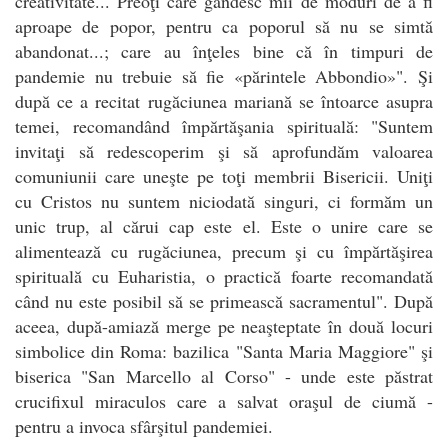
creativitate... Preoţi care gândesc mii de moduri de a fi
aproape de popor, pentru ca poporul să nu se simtă
abandonat...; care au înţeles bine că în timpuri de
pandemie nu trebuie să fie «părintele Abbondio»". Şi
după ce a recitat rugăciunea mariană se întoarce asupra
temei, recomandând împărtăşania spirituală: "Suntem
invitaţi să redescoperim şi să aprofundăm valoarea
comuniunii care uneşte pe toţi membrii Bisericii. Uniţi
cu Cristos nu suntem niciodată singuri, ci formăm un
unic trup, al cărui cap este el. Este o unire care se
alimentează cu rugăciunea, precum şi cu împărtăşirea
spirituală cu Euharistia, o practică foarte recomandată
când nu este posibil să se primească sacramentul". După
aceea, după-amiază merge pe neaşteptate în două locuri
simbolice din Roma: bazilica "Santa Maria Maggiore" şi
biserica "San Marcello al Corso" - unde este păstrat
crucifixul miraculos care a salvat oraşul de ciumă -
pentru a invoca sfârşitul pandemiei.