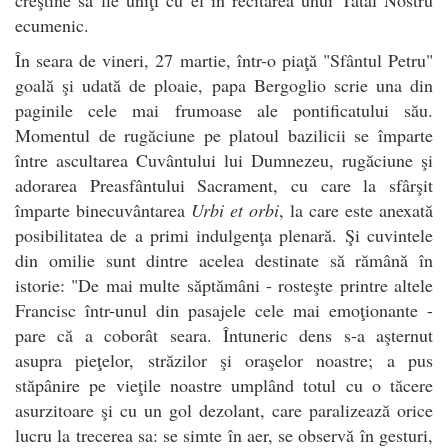
ecumenic.
În seara de vineri, 27 martie, într-o piaţă "Sfântul Petru"
goală şi udată de ploaie, papa Bergoglio scrie una din
paginile cele mai frumoase ale pontificatului său.
Momentul de rugăciune pe platoul bazilicii se împarte
între ascultarea Cuvântului lui Dumnezeu, rugăciune şi
adorarea Preasfântului Sacrament, cu care la sfârşit
împarte binecuvântarea
Urbi et orbi
, la care este anexată
posibilitatea de a primi indulgenţa plenară. Şi cuvintele
din omilie sunt dintre acelea destinate să rămână în
istorie: "De mai multe săptămâni - rosteşte printre altele
Francisc într-unul din pasajele cele mai emoţionante -
pare că a coborât seara. Întuneric dens s-a aşternut
asupra pieţelor, străzilor şi oraşelor noastre; a pus
stăpânire pe vieţile noastre umplând totul cu o tăcere
asurzitoare şi cu un gol dezolant, care paralizează orice
lucru la trecerea sa: se simte în aer, se observă în gesturi,