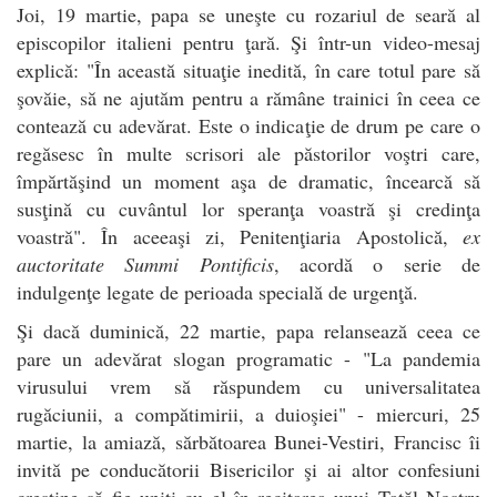
Joi, 19 martie, papa se uneşte cu rozariul de seară al
episcopilor italieni pentru ţară. Şi într-un video-mesaj
explică: "În această situaţie inedită, în care totul pare să
şovăie, să ne ajutăm pentru a rămâne trainici în ceea ce
contează cu adevărat. Este o indicaţie de drum pe care o
regăsesc în multe scrisori ale păstorilor voştri care,
împărtăşind un moment aşa de dramatic, încearcă să
susţină cu cuvântul lor speranţa voastră şi credinţa
voastră". În aceeaşi zi, Penitenţiaria Apostolică,
ex
auctoritate Summi Pontificis
, acordă o serie de
indulgenţe legate de perioada specială de urgenţă.
Şi dacă duminică, 22 martie, papa relansează ceea ce
pare un adevărat slogan programatic - "La pandemia
virusului vrem să răspundem cu universalitatea
rugăciunii, a compătimirii, a duioşiei" - miercuri, 25
martie, la amiază, sărbătoarea Bunei-Vestiri, Francisc îi
invită pe conducătorii Bisericilor şi ai altor confesiuni
creştine să fie uniţi cu el în recitarea unui Tatăl Nostru