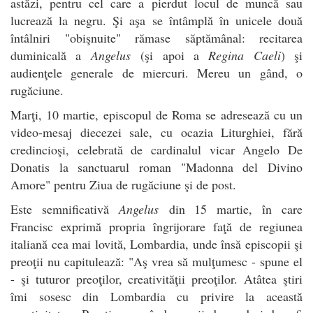
astăzi, pentru cel care a pierdut locul de muncă sau
lucrează la negru. Şi aşa se întâmplă în unicele două
întâlniri "obişnuite" rămase săptămânal: recitarea
duminicală a
Angelus
(şi apoi a
Regina Caeli
) şi
audienţele generale de miercuri. Mereu un gând, o
rugăciune.
Marţi, 10 martie, episcopul de Roma se adresează cu un
video-mesaj diecezei sale, cu ocazia Liturghiei, fără
credincioşi, celebrată de cardinalul vicar Angelo De
Donatis la sanctuarul roman "Madonna del Divino
Amore" pentru Ziua de rugăciune şi de post.
Este semnificativă
Angelus
din 15 martie, în care
Francisc exprimă propria îngrijorare faţă de regiunea
italiană cea mai lovită, Lombardia, unde însă episcopii şi
preoţii nu capitulează: "Aş vrea să mulţumesc - spune el
- şi tuturor preoţilor, creativităţii preoţilor. Atâtea ştiri
îmi sosesc din Lombardia cu privire la această