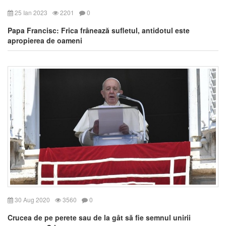
25 Ian 2023
2201
0
Papa Francisc: Frica frânează sufletul, antidotul este
apropierea de oameni
30 Aug 2020
3560
0
Crucea de pe perete sau de la gât să fie semnul unirii