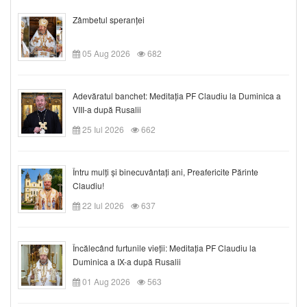
Zâmbetul speranței
05 Aug 2026
682
Adevăratul banchet: Meditația PF Claudiu la Duminica a
VIII-a după Rusalii
25 Iul 2026
662
Întru mulți și binecuvântați ani, Preafericite Părinte
Claudiu!
22 Iul 2026
637
Încălecând furtunile vieții: Meditația PF Claudiu la
Duminica a IX-a după Rusalii
01 Aug 2026
563