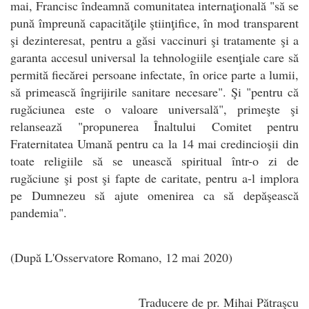
mai, Francisc îndeamnă comunitatea internaţională "să se
pună împreună capacităţile ştiinţifice, în mod transparent
şi dezinteresat, pentru a găsi vaccinuri şi tratamente şi a
garanta accesul universal la tehnologiile esenţiale care să
permită fiecărei persoane infectate, în orice parte a lumii,
să primească îngrijirile sanitare necesare". Şi "pentru că
rugăciunea este o valoare universală", primeşte şi
relansează "propunerea Înaltului Comitet pentru
Fraternitatea Umană pentru ca la 14 mai credincioşii din
toate religiile să se unească spiritual într-o zi de
rugăciune şi post şi fapte de caritate, pentru a-l implora
pe Dumnezeu să ajute omenirea ca să depăşească
pandemia".
(După L'Osservatore Romano, 12 mai 2020)
Traducere de pr. Mihai Pătraşcu