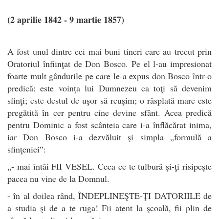
(2 aprilie 1842 - 9 martie 1857)
A fost unul dintre cei mai buni tineri care au trecut prin
Oratoriul înfiinţat de Don Bosco. Pe el l-au impresionat
foarte mult gândurile pe care le-a expus don Bosco într-o
predică: este voinţa lui Dumnezeu ca toţi să devenim
sfinţi; este destul de uşor să reuşim; o răsplată mare este
pregătită în cer pentru cine devine sfânt. Acea predică
pentru Dominic a fost scânteia care i-a înflăcărat inima,
iar Don Bosco i-a dezvăluit şi simpla „formulă a
sfinţeniei”:
„- mai întâi FII VESEL. Ceea ce te tulbură şi-ţi risipeşte
pacea nu vine de la Domnul.
- în al doilea rând, ÎNDEPLINEŞTE-ŢI DATORIILE de
a studia şi de a te ruga! Fii atent la şcoală, fii plin de