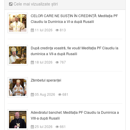
Cele mai vizualizate știri
CELOR CARE NE SUSȚIN ÎN CREDINȚĂ: Meditația PF
Claudiu la Duminica a VI-a după Rusalii
11 Iul 2026
813
După credinţa voastră, fie vouă! Meditația PF Claudiu la
duminica a VII-a după Rusalii
18 Iul 2026
767
Zâmbetul speranței
05 Aug 2026
681
Adevăratul banchet: Meditația PF Claudiu la Duminica a
VIII-a după Rusalii
25 Iul 2026
661