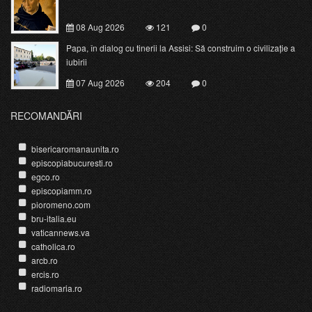
08 Aug 2026
121
0
Papa, în dialog cu tinerii la Assisi: Să construim o civilizație a
iubirii
07 Aug 2026
204
0
RECOMANDĂRI
bisericaromanaunita.ro
episcopiabucuresti.ro
egco.ro
episcopiamm.ro
pioromeno.com
bru-italia.eu
vaticannews.va
catholica.ro
arcb.ro
ercis.ro
radiomaria.ro