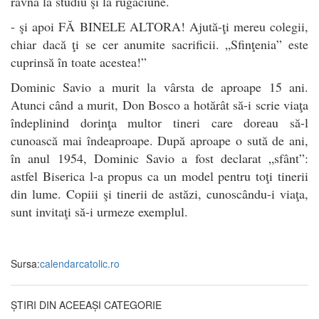
râvnă la studiu şi la rugăciune.
- şi apoi FĂ BINELE ALTORA! Ajută-ţi mereu colegii,
chiar dacă ţi se cer anumite sacrificii. „Sfinţenia” este
cuprinsă în toate acestea!”
Dominic Savio a murit la vârsta de aproape 15 ani.
Atunci când a murit, Don Bosco a hotărât să-i scrie viaţa
îndeplinind dorinţa multor tineri care doreau să-l
cunoască mai îndeaproape. După aproape o sută de ani,
în anul 1954, Dominic Savio a fost declarat „sfânt”:
astfel Biserica l-a propus ca un model pentru toţi tinerii
din lume. Copiii şi tinerii de astăzi, cunoscându-i viaţa,
sunt invitaţi să-i urmeze exemplul.
Sursa:
calendarcatolic.ro
ȘTIRI DIN ACEEAȘI CATEGORIE