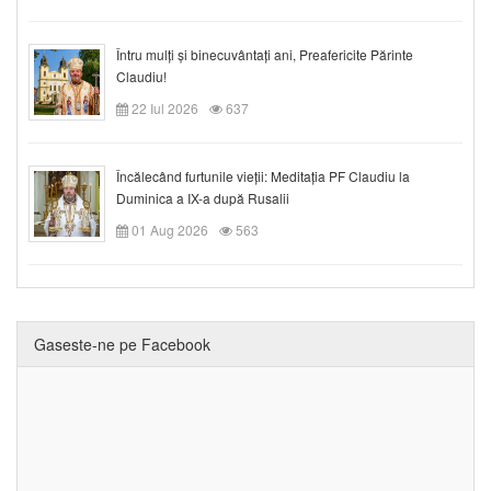
Întru mulți și binecuvântați ani, Preafericite Părinte
Claudiu!
22 Iul 2026
637
Încălecând furtunile vieții: Meditația PF Claudiu la
Duminica a IX-a după Rusalii
01 Aug 2026
563
Gaseste-ne pe Facebook