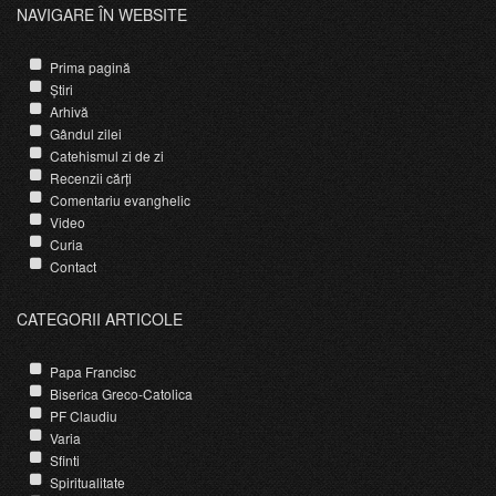
NAVIGARE ÎN WEBSITE
Prima pagină
Știri
Arhivă
Gândul zilei
Catehismul zi de zi
Recenzii cărți
Comentariu evanghelic
Video
Curia
Contact
CATEGORII ARTICOLE
Papa Francisc
Biserica Greco-Catolica
PF Claudiu
Varia
Sfinti
Spiritualitate