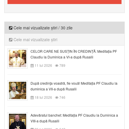
Cele mai vizualizate știri / 30 zile
Cele mai vizualizate știri
CELOR CARE NE SUSȚIN ÎN CREDINȚĂ: Meditația PF
Claudiu la Duminica a VI-a după Rusalii
11 Iul 2026
789
După credinţa voastră, fie vouă! Meditația PF Claudiu la
duminica a VII-a după Rusalii
18 Iul 2026
746
Adevăratul banchet: Meditația PF Claudiu la Duminica a
VIII-a după Rusalii