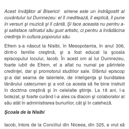
Acest învăţător al Bisericii siriene este un îndrăgostit al
cuvântului lui Dumnezeu: el îl meditează, îl explică, îl pune
în versuri şi muzică şi îl cântă. Şi face aceasta nu pentru a-
şi satisface rafinatul său gust artistic, ci pentru a înrădăcina
credinţa în cultura poporului său.
Efrem s-a născut la Nisibi, în Mesopotamia, în anul 306,
dintr-o familie creştină, şi a fost educat la şcoala
episcopului locului, Iacob. În acest om al lui Dumnezeu,
foarte iubit de Efrem, el a aflat nu numai pe părintele
credinţei, dar şi promotorul studiilor sale. Sfântul episcop
şi-a dat seama de talentele, de inteligenţa şi bunătatea
tânărului catecumen şi a voit ca acesta să fie bine instruit
în doctrina creştină şi în celelalte ştiinţe. La 18 ani, l-a
botezat, şi foarte curând l-a ales ca diacon şi colaborator al
său atât în administrarea bunurilor, cât şi în cateheză.
Şcoala de la Nisibi
Iacob, întors de la Conciliul din Niceea, din 325, a vrut să