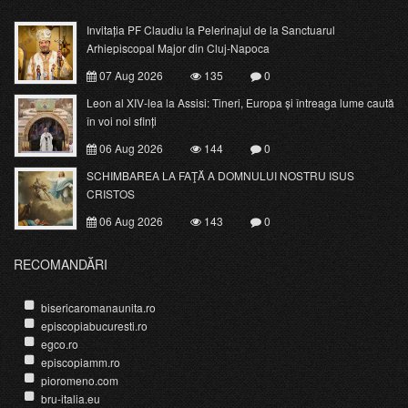
Invitația PF Claudiu la Pelerinajul de la Sanctuarul
Arhiepiscopal Major din Cluj-Napoca
07 Aug 2026
135
0
Leon al XIV-lea la Assisi: Tineri, Europa și întreaga lume caută
în voi noi sfinți
06 Aug 2026
144
0
SCHIMBAREA LA FAŢĂ A DOMNULUI NOSTRU ISUS
CRISTOS
06 Aug 2026
143
0
RECOMANDĂRI
bisericaromanaunita.ro
episcopiabucuresti.ro
egco.ro
episcopiamm.ro
pioromeno.com
bru-italia.eu