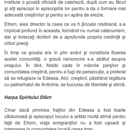
instituie o şcoală oficială de cateheză, după cum au făcut
şi alţi episcopi în episcopiile lor pentru a da o formare mai
adecvată creştinilor şi pentru a-i apăra de erezie.
Efrem, ales director la ceea ce va fi
Şcoala nisibiană,
s-a
implicat profund în aceasta, formând nu numai catecumeni,
dar şi botezaţi doritori de a aprofunda propria credinţă şi
viitori preoţi.
În timp ce şcoala era în plin avânt şi constituia floarea
acelei comunităţi, o gravă nenorocire s-a abătut asupra
oraşului. În 364, Nisibi cade în mâinile perşilor şi
comunitatea creştină, pentru a fugi de persecuţie, a preferat
să se refugieze la Edessa. Aici, creştinii, păstrând legătura
cu patriarhatul de Antiohia, se bucurau de libertate şi stimă.
Harpa Spiritului Sfânt
Chiar dacă primirea fraţilor din Edessa a fost foarte
călduroasă şi episcopul locului a arătat multă stimă pentru
faţă de Efrem, viaţa emigranţilor nu a fost uşoară şi
integrarea în comunitatea locală cerea timp.