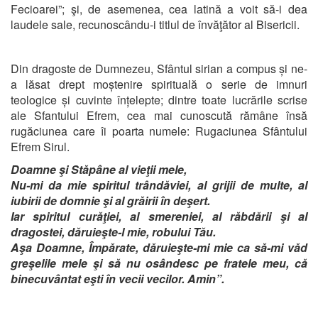
Fecioarei”; şi, de asemenea, cea latină a voit să-i dea
laudele sale, recunoscându-i titlul de învăţător al Bisericii.
Din dragoste de Dumnezeu, Sfântul sirian a compus și ne-
a lăsat drept moștenire spirituală o serie de imnuri
teologice și cuvinte înțelepte; dintre toate lucrările scrise
ale Sfantului Efrem, cea mai cunoscută rămâne însă
rugăciunea care îi poarta numele: Rugaciunea Sfântului
Efrem Sirul.
Doamne şi Stăpâne al vieţii mele,
Nu-mi da mie spiritul trândăviei, al grijii de multe, al
iubirii de domnie şi al grăirii în deşert.
Iar spiritul curăţiei, al smereniei, al răbdării şi al
dragostei, dăruieşte-l mie, robului Tău.
Aşa Doamne, Împărate, dăruieşte-mi mie ca să-mi văd
greşelile mele şi să nu osândesc pe fratele meu, că
binecuvântat eşti în vecii vecilor. Amin”.