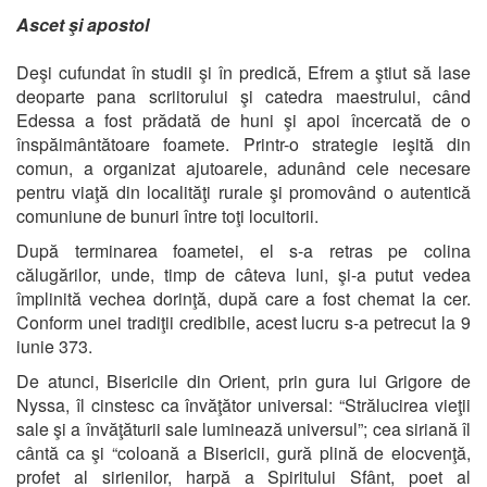
Ascet şi apostol
Deşi cufundat în studii şi în predică, Efrem a ştiut să lase
deoparte pana scriitorului şi catedra maestrului, când
Edessa a fost prădată de huni şi apoi încercată de o
înspăimântătoare foamete. Printr-o strategie ieşită din
comun, a organizat ajutoarele, adunând cele necesare
pentru viaţă din localităţi rurale şi promovând o autentică
comuniune de bunuri între toţi locuitorii.
După terminarea foametei, el s-a retras pe colina
călugărilor, unde, timp de câteva luni, şi-a putut vedea
împlinită vechea dorinţă, după care a fost chemat la cer.
Conform unei tradiţii credibile, acest lucru s-a petrecut la 9
iunie 373.
De atunci, Bisericile din Orient, prin gura lui Grigore de
Nyssa, îl cinstesc ca învăţător universal: “Strălucirea vieţii
sale şi a învăţăturii sale luminează universul”; cea siriană îl
cântă ca şi “coloană a Bisericii, gură plină de elocvenţă,
profet al sirienilor, harpă a Spiritului Sfânt, poet al