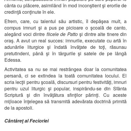
cânta cu plăcere, asimilând în mod inconştient şi erorile de
credinţă conţinute în ele.
Efrem, care, cu talentul său artistic, îl depăşea mult, a
compus imnuri şi a pus pe picioare o şcoală de canto,
alegând voci dintre
fiicele de Patto
şi dintre alte tinere din
oraş. A avut un real succes: imnurile, executate cu artă în
adunările liturgice şi îndată învăţate de toţi, răsunau
pretutindeni, până şi în târgurile şi satele de pe lângă
Edessa.
Activitatea sa nu se mai restrângea doar la comunitatea
persană, ci se extindea la toată comunitatea locului. El
scria lecţii pentru şcoală, discursuri pentru festivităţi, imnuri
pentru uzul liturgic şi popular, inspirându-se din Sfânta
Scriptură şi din învăţătura sfinţilor părinţi. Cu aceste
mijloace înţelegea să transmită adevărata doctrină primită
de la apostoli.
Cântăreţ al Fecioriei