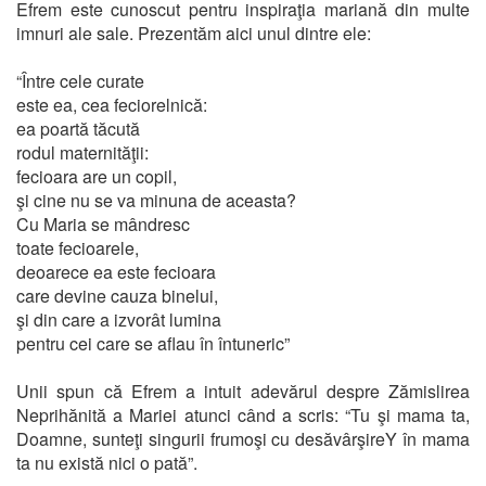
Efrem este cunoscut pentru inspiraţia mariană din multe
imnuri ale sale. Prezentăm aici unul dintre ele:
“Între cele curate
este ea, cea feciorelnică:
ea poartă tăcută
rodul maternităţii:
fecioara are un copil,
şi cine nu se va minuna de aceasta?
Cu Maria se mândresc
toate fecioarele,
deoarece ea este fecioara
care devine cauza binelui,
şi din care a izvorât lumina
pentru cei care se aflau în întuneric”
Unii spun că Efrem a intuit adevărul despre Zămislirea
Neprihănită a Mariei atunci când a scris: “Tu şi mama ta,
Doamne, sunteţi singurii frumoşi cu desăvârşireY în mama
ta nu există nici o pată”.