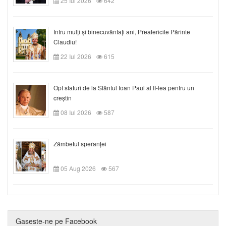
25 Iul 2026
642
Întru mulți și binecuvântați ani, Preafericite Părinte
Claudiu!
22 Iul 2026
615
Opt sfaturi de la Sfântul Ioan Paul al II-lea pentru un
creștin
08 Iul 2026
587
Zâmbetul speranței
05 Aug 2026
567
Gaseste-ne pe Facebook