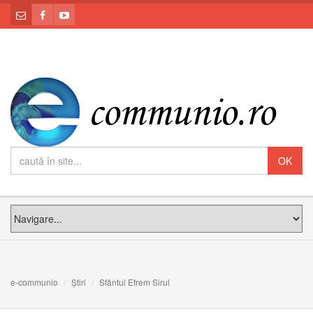
e-communio
Știri
Sfântul Efrem Sirul