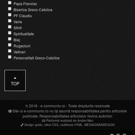
Papa Francisc
Biserica Greco-Catolica
PF Claudiu
Varia
Sfinti
Spiritualitate
Blaj
Rugaciuni
Vatican
Personalitati Greco-Catolice
TOP
© 2018 -
e-communio.ro
- Toate drepturile rezervate
Site-ul e-communio.ro nu își asumă responsabilitatea pentru articolele
publicate. Responsabilitatea articolelor revine autorilor.
Platformă realizată de Andrei Man
Design grafic
,
stiluri CSS
,
codificare HTML
:
MEDIAGRANDESIGN