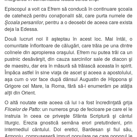
Episcopul a voit ca Efrem să conducă în continuare şcoala
de cateheză pentru conaţionalii săi, care purta numele de
Şcoala persanilor
, pentru a o deosebi de aceea care exista
deja la Edessa.
Două lucruri noi îl aşteptau în acest loc. Mai întâi, o
comunitate înfloritoare de călugări, care trăia pe una dintre
colinele din apropierea oraşului. Efrem nu putea trăi ca un
pustnic desăvârşit, din cauza sarcinilor sale de diacon şi
de maestru, dar era în măsură să trăiască aceasta în spirit.
Împăca astfel în sine viaţa de ascet şi aceea a apostolului,
aşa cum o vor face după dânsul Augustin de Hippona şi
Grigore cel Mare, la Roma, fără să-i enumerăm pe atâţia
alţii din Orient.
O altă noutate este aceea că lui i-a fost încredinţată grija
Fiicelor de Patto:
un numeros grup de fecioare pe care el le
instruia în ceea ce priveşte Sfânta Scriptură şi cântul
liturgic. Erezia gnostică semăna erori pretutindeni, prin
intermediul cântului. Doi eretici, Bardesan şi fiul său,
Armoniu, compuseseră imnuri populare pe care poporul le