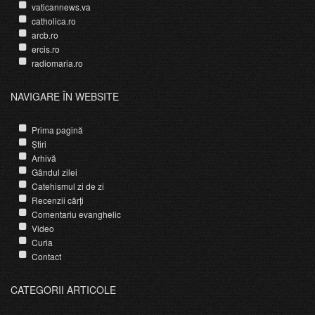
vaticannews.va
catholica.ro
arcb.ro
ercis.ro
radiomaria.ro
NAVIGARE ÎN WEBSITE
Prima pagină
Știri
Arhivă
Gândul zilei
Catehismul zi de zi
Recenzii cărți
Comentariu evanghelic
Video
Curia
Contact
CATEGORII ARTICOLE