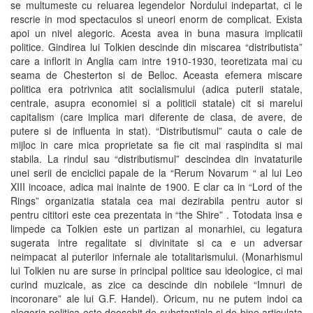
se multumeste cu reluarea legendelor Nordului indepartat, ci le
rescrie in mod spectaculos si uneori enorm de complicat. Exista
apoi un nivel alegoric. Acesta avea in buna masura implicatii
politice. Gindirea lui Tolkien descinde din miscarea “distributista”
care a inflorit in Anglia cam intre 1910-1930, teoretizata mai cu
seama de Chesterton si de Belloc. Aceasta efemera miscare
politica era potrivnica atit socialismului (adica puterii statale,
centrale, asupra economiei si a politicii statale) cit si marelui
capitalism (care implica mari diferente de clasa, de avere, de
putere si de influenta in stat). “Distributismul” cauta o cale de
mijloc in care mica proprietate sa fie cit mai raspindita si mai
stabila. La rindul sau “distributismul” descindea din invataturile
unei serii de enciclici papale de la “Rerum Novarum “ al lui Leo
XIII incoace, adica mai inainte de 1900. E clar ca in “Lord of the
Rings” organizatia statala cea mai dezirabila pentru autor si
pentru cititori este cea prezentata in “the Shire” . Totodata insa e
limpede ca Tolkien este un partizan al monarhiei, cu legatura
sugerata intre regalitate si divinitate si ca e un adversar
neimpacat al puterilor infernale ale totalitarismului. (Monarhismul
lui Tolkien nu are surse in principal politice sau ideologice, ci mai
curind muzicale, as zice ca descinde din nobilele “Imnuri de
incoronare” ale lui G.F. Handel). Oricum, nu ne putem indoi ca
alegoria politica este deosebit de substantiala si de bine articulata