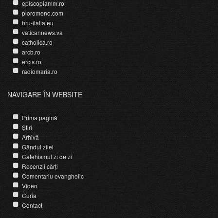
episcopiamm.ro
pioromeno.com
bru-italia.eu
vaticannews.va
catholica.ro
arcb.ro
ercis.ro
radiomaria.ro
NAVIGARE ÎN WEBSITE
Prima pagină
Știri
Arhivă
Gândul zilei
Catehismul zi de zi
Recenzii cărți
Comentariu evanghelic
Video
Curia
Contact