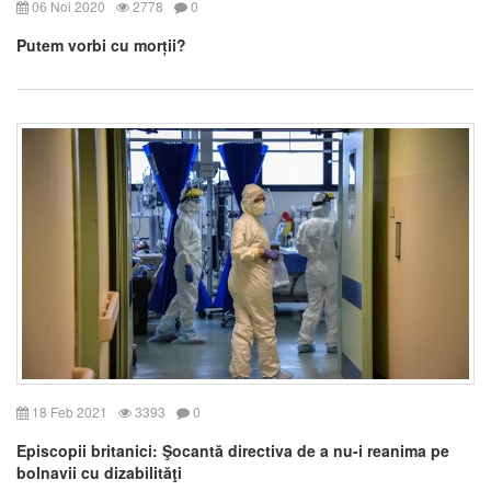
06 Noi 2020
2778
0
Putem vorbi cu morții?
18 Feb 2021
3393
0
Episcopii britanici: Şocantă directiva de a nu-i reanima pe
bolnavii cu dizabilităţi