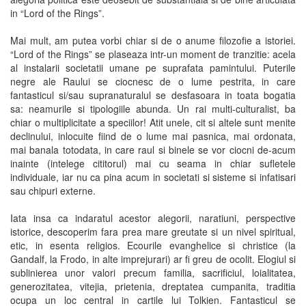
in “Lord of the Rings”.
Mai mult, am putea vorbi chiar si de o anume filozofie a istoriei.
“Lord of the Rings” se plaseaza intr-un moment de tranzitie: acela
al instalarii societatii umane pe suprafata pamintului. Puterile
negre ale Raului se ciocnesc de o lume pestrita, in care
fantasticul si/sau supranaturalul se desfasoara in toata bogatia
sa: neamurile si tipologiile abunda. Un rai multi-culturalist, ba
chiar o multiplicitate a speciilor! Atit unele, cit si altele sunt menite
declinului, inlocuite fiind de o lume mai pasnica, mai ordonata,
mai banala totodata, in care raul si binele se vor ciocni de-acum
inainte (intelege cititorul) mai cu seama in chiar sufletele
individuale, iar nu ca pina acum in societati si sisteme si infatisari
sau chipuri externe.
Iata insa ca indaratul acestor alegorii, naratiuni, perspective
istorice, descoperim fara prea mare greutate si un nivel spiritual,
etic, in esenta religios. Ecourile evanghelice si christice (la
Gandalf, la Frodo, in alte imprejurari) ar fi greu de ocolit. Elogiul si
sublinierea unor valori precum familia, sacrificiul, loialitatea,
generozitatea, vitejia, prietenia, dreptatea cumpanita, traditia
ocupa un loc central in cartile lui Tolkien. Fantasticul se