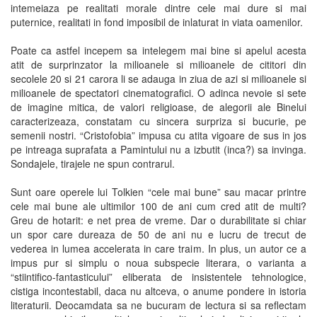
intemeiaza pe realitati morale dintre cele mai dure si mai
puternice, realitati in fond imposibil de inlaturat in viata oamenilor.
Poate ca astfel incepem sa intelegem mai bine si apelul acesta
atit de surprinzator la milioanele si milioanele de cititori din
secolele 20 si 21 carora li se adauga in ziua de azi si milioanele si
milioanele de spectatori cinematografici. O adinca nevoie si sete
de imagine mitica, de valori religioase, de alegorii ale Binelui
caracterizeaza, constatam cu sincera surpriza si bucurie, pe
semenii nostri. “Cristofobia” impusa cu atita vigoare de sus in jos
pe intreaga suprafata a Pamintului nu a izbutit (inca?) sa invinga.
Sondajele, tirajele ne spun contrarul.
Sunt oare operele lui Tolkien “cele mai bune” sau macar printre
cele mai bune ale ultimilor 100 de ani cum cred atit de multi?
Greu de hotarit: e net prea de vreme. Dar o durabilitate si chiar
un spor care dureaza de 50 de ani nu e lucru de trecut de
vederea in lumea accelerata in care traim. In plus, un autor ce a
impus pur si simplu o noua subspecie literara, o varianta a
“stiintifico-fantasticului” eliberata de insistentele tehnologice,
cistiga incontestabil, daca nu altceva, o anume pondere in istoria
literaturii. Deocamdata sa ne bucuram de lectura si sa reflectam