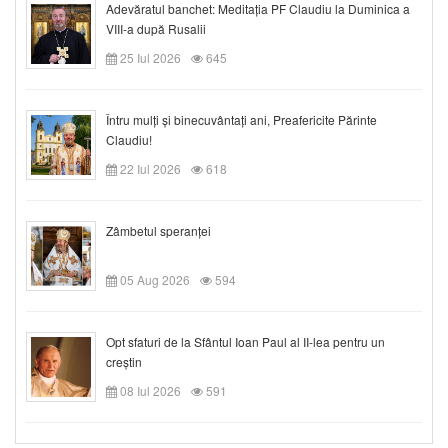
Adevăratul banchet: Meditația PF Claudiu la Duminica a
VIII-a după Rusalii
25 Iul 2026
645
Întru mulți și binecuvântați ani, Preafericite Părinte
Claudiu!
22 Iul 2026
618
Zâmbetul speranței
05 Aug 2026
594
Opt sfaturi de la Sfântul Ioan Paul al II-lea pentru un
creștin
08 Iul 2026
591