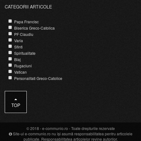
CATEGORII ARTICOLE
Papa Francisc
Biserica Greco-Catolica
PF Claudiu
Varia
Sfinti
Spiritualitate
Blaj
Rugaciuni
Vatican
Personalitati Greco-Catolice
TOP
© 2018 -
e-communio.ro
- Toate drepturile rezervate
Site-ul e-communio.ro nu își asumă responsabilitatea pentru articolele
publicate. Responsabilitatea articolelor revine autorilor.