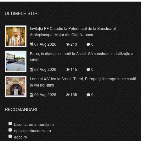
ULTIMELE ȘTIRI
Invitația PF Claudiu la Pelerinajul de la Sanctuarul
Arhiepiscopal Major din Cluj-Napoca
07 Aug 2026
213
0
Papa, în dialog cu tinerii la Assisi: Să construim o civilizație a
iubirii
07 Aug 2026
115
0
Leon al XIV-lea la Assisi: Tineri, Europa și întreaga lume caută
în voi noi sfinți
06 Aug 2026
155
0
RECOMANDĂRI
bisericaromanaunita.ro
episcopiabucuresti.ro
egco.ro