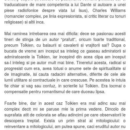
traducatoare de mare competenta a lui Dante si autoare a unei
piese radiofonice despre viata lui Isus), Charles Williams
(romancier complex, pe linia expresionista, si critic literar cu tonuri
religioase) si altii inca.
Mai raminea intrebarea cea mai dificila: dece se pasionau acesti
tineri de stinga de un autor “prafuit”, oricum foarte traditional,
precum Tolkien, cu balaurii si cavalerii si vrajitorii sai? Dupa o
bucata de vreme am inceput sa inteleg ce gaseau admiratorii si
admiratoarele la Tolkien, iar incepind din acea clipa am inceput
sa-l inteleg si pe autor mult mai bine. Tineretul acesta, radical si
progresist cum era, avea totusi o anume sete de spiritualitate si
de imaginatie, isi cauta radacini alternative, diferite de cele ale
lumii utilitare si contractuale in care crescuse. Pe acestea le intuia
fie chiar si vag sau confuz, in scrierile lui Tolkien. Era tocmai o
compensatie pentru romantismul de care duceau lipsa.
Foarte bine, dar in acest caz Tolkien era mai adinc sau mai
complex decit mi se paruse mie la prima vedere. Dincolo de
suprafata atit de colorata se aflau adincimi pe care observatorii le
descopera treptat. Exista un prim strat al mitologicului: o
reinventare a mitologicului, am putea spune, caci eruditul autor nu