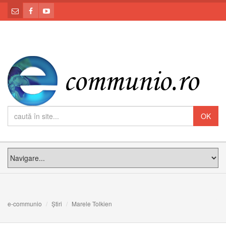
e-communio
Știri
Marele Tolkien