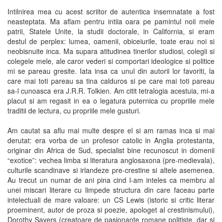
Intilnirea mea cu acest scriitor de autentica insemnatate a fost
neasteptata. Ma aflam pentru intiia oara pe pamintul noii mele
patrii, Statele Unite, la studii doctorale, in California, si eram
destul de perplex: lumea, oamenii, obiceiurile, toate erau noi si
neobisnuite inca. Ma supara atitudinea tinerilor studiosi, colegii si
colegele mele, ale caror vederi si comportari ideologice si politice
mi se pareau gresite. Iata insa ca unul din autorii lor favoriti, la
care mai toti pareau sa tina calduros si pe care mai toti pareau
sa-l cunoasca era J.R.R. Tolkien. Am citit tetralogia acestuia, mi-a
placut si am regasit in ea o legatura puternica cu propriile mele
traditii de lectura, cu propriile mele gusturi.
Am cautat sa aflu mai multe despre el si am ramas inca si mai
derutat: era vorba de un profesor catolic in Anglia protestanta,
originar din Africa de Sud, specialist bine recunoscut in domenii
“exotice”: vechea limba si literatura anglosaxona (pre-medievala),
culturile scandinave si irlandeze pre-crestine si altele asemenea.
Au trecut un numar de ani pina cind l-am inteles ca membru al
unei miscari literare cu limpede structura din care faceau parte
intelectuali de mare valoare: un CS Lewis (istoric si critic literar
proeminent, autor de proza si poezie, apologet al crestinismului),
Dorothy Sayers (creatoare de pasionante romane politiste, dar si